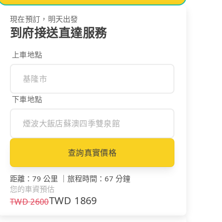
現在預訂，明天出發
到府接送直達服務
上車地點
下車地點
查詢真實價格
距離
：
79 公里
｜
旅程時間
：
67 分鐘
您的車資預估
TWD
1869
TWD
2600