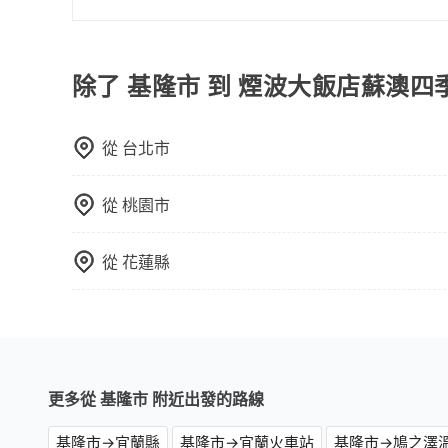
$115~205承租小轎車，每公里再額外加收$3.
如選擇小黃直達，在基隆可以透過app叫車的有556
為$1,250~1,750（金額差異來自於平假日、車
2,015~2,400元間，但如改預約tripool可省
小時40元路邊停車費用預估進去，但額外的汽車保險
數量約為基隆市的20%、密度僅雙北的0.9%，其
除了 基隆市 到 煙波大飯店蘇澳
的車型，如Toyota Yaris、Prius C、Vi
質上，tripool都是你從基隆市到煙波大飯店蘇澳
座或九人座可供選擇，而且無人租車最令人詬病的
凹的車門仍未被修理，每一次租車都好像在開樂透
從
台北市
卻遲遲尚未歸還，又或者要還車時卻偏偏找不到停
險。最後，雖然路邊隨租隨還看似方便，但實際使
點仍有段距離，在遇到下雨天或者載行李時，就顯
從
桃園市
從
花蓮縣
更多從 基隆市 附近出發的路線
基隆市→宜蘭縣
基隆市→宜蘭火車站
基隆市→鳩之澤