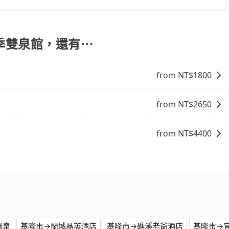
2，從基隆市（暖暖區）到煙波大飯店蘇澳四季雙泉館的花費預估
88台灣大車隊、Uber和Yoxi。依照里程跳錶計算，價格約為
款差異、抵達目的地後多久原路返回），雖已將eTag和可能的每
高達$500。但如果要考慮到回程，宜蘭縣僅有合法計程車約750輛，
與可能的罰單都需自付。再者，和運的iRent只提供最基本
叫車的難度是雙北市的120倍。綜合以上，無論在價格或服務品
四季雙泉館，還有⋯
os這類乘坐體驗較差的車款，如果人數超過四位，更是沒有較大的七人
四季雙泉館的最佳選擇。
就是車況，打開車門才發現仍有上一組乘客遺留的垃圾或者撞
一樣。另外，偶爾也會遇到明明已經預約了時間但上一位用戶
from NT$
1800
車位，對於急著用車或者要載其他乘客的人來說就有不小的風
用時還是有其區域的限制，實際可停靠的地點與你的上下車地
得非常不便。
from NT$
2650
from NT$
4400
溫泉
基隆市→蘭城晶英酒店
基隆市→礁溪老爺酒店
基隆市→