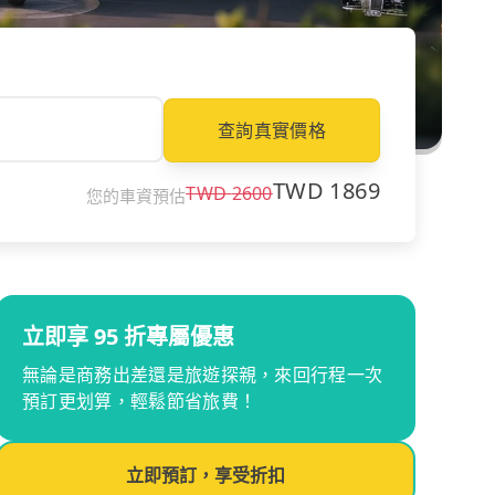
查詢真實價格
TWD
1869
TWD
2600
您的車資預估
立即享 95 折專屬優惠
無論是商務出差還是旅遊探親，來回行程一次
預訂更划算，輕鬆節省旅費！
立即預訂，享受折扣