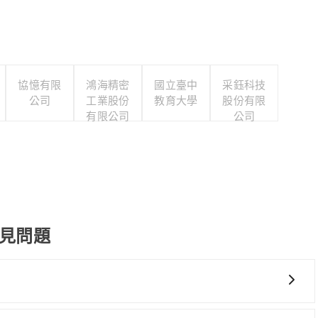
協憶有限
鴻海精密
國立臺中
采鈺科技
公司
工業股份
教育大學
股份有限
有限公司
公司
常見問題
椅及兒童用增高墊供您選購(租借300元/個)，讓您和孩子