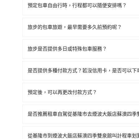
出遊時安全更有保障。
預定包車自由行時，行程都可以隨便安排嗎？
只要不超出您選用的用車時間及行程總公里數，且行
的需求安排的。
旅步的包車旅遊，最早需要多久前預約呢？
當您的行程確定後，建議盡早預訂包車服務，因為
不妨趁早訂購，享受更划算的價格。
旅步是否提供多日或特殊包車服務？
若您有多日或特殊包車需求，您可以先來信旅步，
是否提供多種付款方式？若沒信用卡，是否可以下
目前旅步提供多種付款方式可供選擇，包括線上刷卡 (VISA/
先享受後付款等。若您沒有信用卡，建議可以使用 A
預定後，可以再更改付款方式？
費，或者利用 ATM 完成匯款。
抱歉！一旦訂單成立後，付款方式是無法更改的。
該訂單後再以其他付款方式重新預約行程即可。
是否推薦租車自駕從基隆市去煙波大飯店蘇澳四季
如果你有台灣駕照且對自己駕駛技術有信心，且在
天就要來回，那在基隆路邊可隨租隨借的iRent應該
從基隆市到煙波大飯店蘇澳四季雙泉館叫計程車划