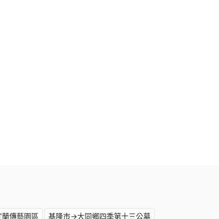
宜蘭傳藝園區
基隆市→大同鄉四季第十三公墓