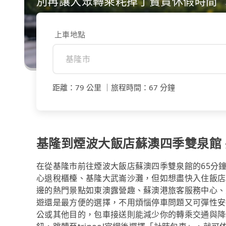
別再讓大眾轉乘耗掉了寶貴休假時間
上車地點
距離
：
79 公里
｜
旅程時間
：
67 分鐘
基隆到煙波大飯店蘇澳四季雙泉館 共
在從基隆市前往煙波大飯店蘇澳四季雙泉館的65分
心退稅櫃檯、基隆大武崙沙灘，但如想盡快入住飯店/民
邊的熱門景點如東澳露營趣、蘇澳港旅客服務中心、
遊還是最方便的選擇，不用煩惱停車問題又可彈性安
公或其他目的，包車接送則能減少你的轉乘交通與降