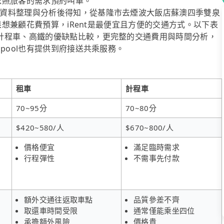
可依照旅客的需求預約叫車。
資料整理與分析後得知，從基隆市去煙波大飯店蘇澳四季雙泉
如果想兼顧花費預算，iRent是最便宜且方便的交通方式。以下表
計程車、高鐵的優缺點比較，更完整的交通費用與時間分析，
pool也有提供到府接送共乘服務。
租車
計程車
70~95分
70~80分
$420~580/人
$670~800/人
價格便宜
滿足臨時需求
行程彈性
不需事先付款
額外交通往返取車點
品質參差不齊
取還車時間受限
通常僅能乘坐四位
承擔額外風險
價格貴