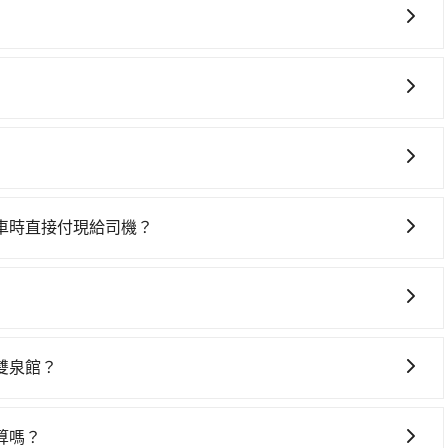
程沒有到達海拔1500公里以上的山區，行程都是可以依照您
旅步提供早鳥優惠，您越早預訂就能享有更優惠的價格。所以
會有專人回覆您。
車時直接付現給司機？
MasterCard/JCB)、簽帳卡 (金融信用卡) 和 AFTEE
FTEE 的服務，您可以在訂單成立後的14天內到超商櫃檯繳
但您可以在用車前一天凌晨六點前填寫取消訂單申請表，取消
雙泉館？
車上時不需要閉目養神（因為要自己開車），最重要的是你當
是你最便宜選擇。註冊完iRent的app後，可以每小時
算嗎？