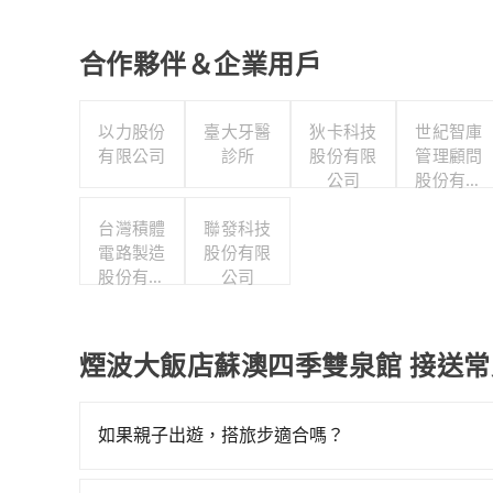
合作夥伴＆企業用戶
以力股份
臺大牙醫
狄卡科技
世紀智庫
有限公司
診所
股份有限
管理顧問
公司
股份有限
公司
台灣積體
聯發科技
電路製造
股份有限
股份有限
公司
公司
煙波大飯店蘇澳四季雙泉館 接送
如果親子出遊，搭旅步適合嗎？
適合的，另外旅步也特別為您心愛的寶貝準備了兒童座