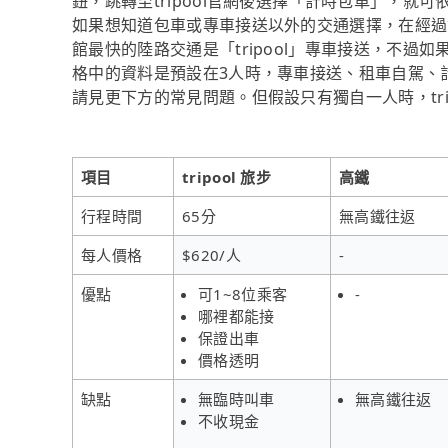
鈕，跳轉至tripool官網後選擇「計時包車」，就
如果想知道包車或專車接送以外的交通選擇，在經過
館最快的陸路交通是「tripool」專車接送，不過
格中的資料是預設在3人時，專車接送、租車自駕、
請見更下方的常見問題。但假設只有獨自一人時，tri
項目
tripool 旅步
高鐵
行程時間
65分
無高鐵往返
每人價格
$620/人
-
優點
可1~8位乘客
-
哪裡都能接
保證出車
價格透明
缺點
無臨時叫車
無高鐵往返
不收現金