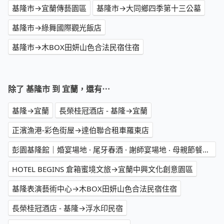
基隆市→宜蘭傳藝園區
基隆市→大同鄉四季第十三公墓
基隆市→綠舞國際觀光飯店
基隆市→木BOX田妍山色合法民宿住宿
除了 基隆市 到 宜蘭，還有⋯
基隆→宜蘭
長榮桂冠酒店 - 基隆→宜蘭
正濱漁港-彩色街屋→達伯聯合租車羅東店
彭園基隆館｜婚宴場地 · 尾牙春酒 · 謝師宴場地 ‧ 母親節餐廳推薦→羅東轉運站
HOTEL BEGINS 倉箱蜜境文旅→宜蘭中興文化創意園區
基隆表演藝術中心→木BOX田妍山色合法民宿住宿
長榮桂冠酒店 - 基隆→浮水印民宿