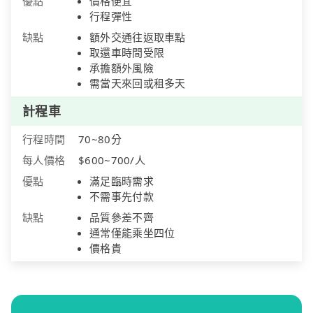
優點
價格便宜
行程彈性
缺點
額外交通往返取車點
取還車時間受限
承擔額外風險
需當天來回或租多天
計程車
行程時間
70~80分
每人價格
$600~700/人
優點
滿足臨時需求
不需事先付款
缺點
品質參差不齊
通常僅能乘坐四位
價格貴