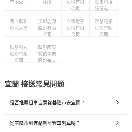
有限公司
診所
股份有限
摩爾科技
公司
股份有限
公司
國立彰化
沃旭能源
立積電子
啟發電子
師範大學
股份有限
股份有限
股份有限
公司
公司
公司
聯發科技
聯發國際
股份有限
餐飲事業
公司
股份有限
公司
宜蘭 接送常見問題
是否推薦租車自駕從基隆市去宜蘭？
如果你有台灣駕照且對自己駕駛技術有信心，且在車上
時不需要閉目養神（因為要自己開車），最重要的是你
從基隆市到宜蘭叫計程車划算嗎？
當天就要來回，那在基隆路邊可隨租隨借的iRent應該是