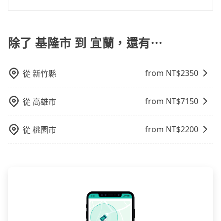
公里內，需額外支付 200 元，且每個點最多停留 5 分
在成本的控制，更是在傳統旺季（年假、端午、中秋、
tripool提供到府專車接送服務，不論在台灣本島哪個角
鐘。加點費用可以在乘車當天下車前給司機現付。如果
雙十等）能用更少的司機來服務更多的旅客，意味著使
落，只要有路能到、Google地圖上能標註、GPS上能找
您選擇「計時包車」，中途需要加點停靠，則不需要額
用到不熟悉的司機或者轉單給其他車行的情況比同行更
得到，我們就保證發車。直接在官網上輸入住家地址、
除了 基隆市 到 宜蘭，還有⋯
外支付費用。
低，如此便反應在服務品質的控管會更佳。但tripool網
辦公大樓、飯店民宿、各地車站、機場航廈、甚至風景
站上的價格是動態的，一般來說越早預訂價格越優，且
區，我們司機都會依照訂單上的資訊依約接送。
保證前一天中午以前均可全額取消退費，如已經決定好
from NT$
2350
從
新竹縣
要從基隆市去宜蘭，請儘早下訂以把握最划算的價格。
from NT$
7150
從
高雄市
from NT$
2200
從
桃園市