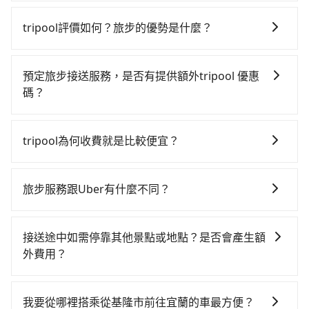
如選擇小黃直達，在基隆可以透過app叫車的有55688台
你最便宜選擇。註冊完iRent的app後，可以每小時
灣大車隊、Uber和Yoxi，如果在路邊攔不到車，也可考
$115~205承租小轎車，每公里再額外加收$3.2，從基隆
tripool評價如何？旅步的優勢是什麼？
慮打電話至附近的計程車隊，如裕發交通、正德交通、
市（中正區）到宜蘭的花費預估為$1,150~1,650（金額
根據google的評價，tripool的服務品質整體上是非常穩
聯興計程車等叫車看看。依照里程跳錶計算，價格約為
差異來自於平假日、車款差異、抵達目的地後多久原路
定及可靠的，大多數的使用者都給予了高分評價。此
1,790~2,100元間，若改選tripool的專車服務可再更便
返回），雖已將eTag和可能的每小時40元路邊停車費用
預定旅步接送服務，是否有提供額外tripool 優惠
外，tripool司機專業的駕駛和親切服務態度也獲得了許
宜。但如果要考慮到回程，宜蘭縣僅有合法計程車約750
預估進去，但額外的汽車保險與可能的罰單都需自付。
碼？
多好評，價格透明無隱藏費用、相比其他業者提供的用
輛，數量約為基隆市的20%、密度僅雙北的0.9%，其叫
再者，和運的iRent只提供最基本的車型，如Toyota
旅步有針對已訂購去程，但也有回程需求的乘客提供95
車前一日凌晨6點前取消均可無條件全額退費的承諾，讓
車的難度是雙北市的120倍。綜合以上，無論在價格或服
Yaris、Prius C、Vios這類乘坐體驗較差的車款，如果人
折優惠，只需在預定去程時勾選下方選項：「預定來
您的旅程能更有彈性及保障。
務品質上，tripool都是你從基隆市到宜蘭的最佳選擇。
tripool為何收費就是比較便宜？
數超過四位，更是沒有較大的七人座或九人座可供選
回，價錢更優惠」，即可獲取回程95折折價券，供您預
擇，而且無人租車最令人詬病的就是車況，打開車門才
對於平常就有在使用長程專車接送服務的乘客來說，第
定回程時使用。
發現仍有上一組乘客遺留的垃圾或者撞凹的車門仍未被
一次使用tripool的會擔心價格比市價便宜不少，是不是
旅步服務跟Uber有什麼不同？
修理，每一次租車都好像在開樂透一樣。另外，偶爾也
因為司機素質比較差、車上會有煙味、或者車齡過大，
會遇到明明已經預約了時間但上一位用戶卻遲遲尚未歸
tripool 旅步具備以下特色： (1) 採事前預約制。 (2) 在
但事實恰恰相反。tripool不僅有嚴密的篩選機制，定期
還，又或者要還車時卻偏偏找不到停車位，對於急著用
中長程提供最優惠的價格。 (3) 全台服務，不分城市與郊
淘汰顧客評分較低的司機，且車輛均要求5年內新車，司
接送途中如需停靠其他景點或地點？是否會產生額
車或者要載其他乘客的人來說就有不小的風險。最後，
區。 (4) 有較為嚴謹的乘車時間與取消政策。
機也絕對不會在車內吸煙，於新冠肺炎期間也絕對全程
外費用？
雖然路邊隨租隨還看似方便，但實際使用時還是有其區
配戴口罩。tripool之所以能將價格壓在市價7~8折的主
域的限制，實際可停靠的地點與你的上下車地點仍有段
當您預約旅步的「單程專車」，如果需要在途中加點停
因來自於自行研發的AI車輛調度演算法，能有效降低空
距離，在遇到下雨天或者載行李時，就顯得非常不便。
靠，您可以參考我們的「加點服務」，每個點距離在 5
車率，也就是提高俗稱「回頭車」的比例。這不僅體現
我要從哪裡搭乘從基隆市前往宜蘭的車最方便？