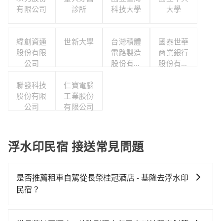
有限公司
診所
科技大學
大學
緯創資通
世新大學
台灣積體
國泰世華
股份有限
電路製造
商業銀行
公司
股份有限
股份有限
公司
公司
聯發科技
仁寶電腦
股份有限
工業股份
公司
有限公司
浮水印民宿 接送常見問題
是否推薦租車自駕從長榮桂冠酒店 - 基隆去浮水印
民宿？
如果你有台灣駕照且對自己駕駛技術有信心，且在車上