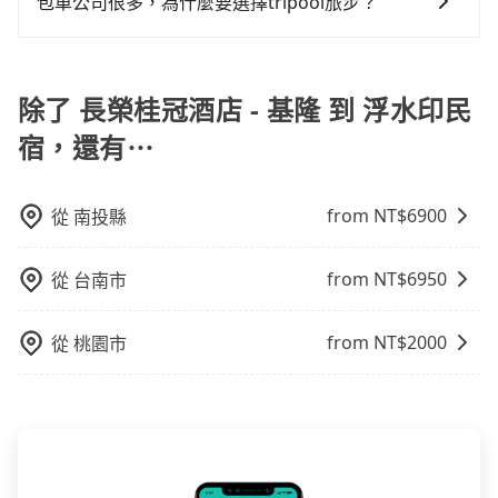
Expedia.com、Trip.com等。正常來說，線上刷卡付款
包車公司很多，為什麼要選擇tripool旅步？
上下車地點仍有段距離，在遇到下雨天或者載行李時，
客車最多座位數量就是9人，如扣掉司機就只能乘坐8位
完後預定就完成，事先不用電話確認空房，事後也不用
就顯得非常不便。
旅步提供多種車型，從轎車、休旅車到九人座，讓您可
乘客，如果要10人以上就是營業大客車的範疇，也就是
告知付款完畢，一切都能在網路上操作。但有些較冷門
以依照您行程人數的需求進行選擇。此外，為確保您的
中型巴士或大型遊覽車。非法改裝的車輛，不僅與車輛
或規模較小的飯店，有可能再多平台同時上架而發生超
旅途安全無憂，我們的司機都是專業且可靠的職業駕
除了 長榮桂冠酒店 - 基隆 到 浮水印民
行照不符，連司機的駕照都會不符。在路上被警察盤查
賣的現象，便有可能到了現場卻沒房可住的窘境，所以
駛。關於價格，旅步官網可一鍵即時查價，所示價格絕
請下車終止行程事小，如果發生意外，保險公司可不予
在預定時要不選擇評分高、評論多的飯店，不然就是還
宿，還有⋯
無隱藏費用，且還提供優於其他業者更彈性的取消政
賠償就事大了。千萬別為了省小錢而把朋友親人的安全
要再人工電話與飯店確認。預訂民宿方面，如不怕麻
策，讓您在規劃行程時能更無後顧之憂。無論您是要前
給賭上。通常人數沒有超過10位，建議預約一台九人座
煩，有些時候直接打電話問的價格可能比民宿訂房網來
往市區還是郊區，我們都可以為您提供最佳的旅遊體
與一台小轎車比較划算，如人數超過12位就一定是叫一
得便宜，但缺點就是多數要匯款並再人工確認。假如不
from NT$
6900
從
南投縣
驗。所以，如果您正在尋找一家可靠的包車公司，
台中巴比較方便。但也有例外，比方說有些山區或路段
介意多花一點錢省下這些瑣碎的事，台灣本土的AsiaYo
tripool旅步絕對是您值得信任的不二選擇！
是禁止大客車通行的，建議在預定時最好先與車行或平
或者國際Airbnb都值得推薦。
from NT$
6950
從
台南市
台確認。
from NT$
2000
從
桃園市