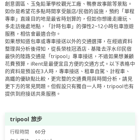
創意園區、玉兔鉛筆學校觀光工廠、鴨寮故事館等景點。
如你是希望花多點時間享受飯店/民宿的設施，預約「單程
專車」直達目的地是最省時划算的，但如你想邊走邊玩、
多走訪幾處地點，「計時包車」的彈性2~12小時包車旅遊
服務，相信會最適合你。
如果想知道包車或專車接送以外的交通選擇，在經過資料
整理與分析後得知，從長榮桂冠酒店 - 基隆去浮水印民宿
最快的陸路交通是「tripool」專車接送，不過如果想兼顧
花費預算，iRent是最便宜且方便的交通方式。以下表格中
的資料是預設在3人時，專車接送、租車自駕、計程車、
高鐵的優缺點比較，更完整的交通費用與時間分析，請見
更下方的常見問題。但假設只有獨自一人時，tripool也有
提供到府接送共乘服務。
tripool 旅步
行程時間
60分