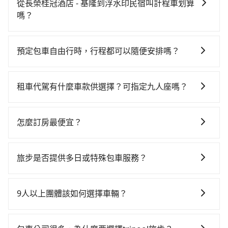
時不需要閉目養神（因為要自己開車），最重要的是你
從長榮桂冠酒店 - 基隆到浮水印民宿叫計程車划算
當天就要來回，那在基隆路邊可隨租隨借的iRent應該是
嗎？
你最便宜選擇。註冊完iRent的app後，可以每小時
如選擇小黃直達，在基隆可以透過app叫車的有55688台
$115~205承租小轎車，每公里再額外加收$3.2，從長榮
灣大車隊、Uber和Yoxi，如果在路邊攔不到車，也可考
桂冠酒店 - 基隆到浮水印民宿的花費預估為
預定包車自由行時，行程都可以隨便安排嗎？
慮打電話至長榮桂冠酒店 - 基隆附近的計程車隊，如聯
$1,000~1,500（金額差異來自於平假日、車款差異、抵
只要不超出您選用的用車時間及行程總公里數，且行程
興計程車、裕發交通、正德交通等叫車看看。依照里程
達目的地後多久原路返回），雖已將eTag和可能的每小
沒有到達海拔1500公里以上的山區，行程都是可以依照
跳錶計算，價格約為1,765~2,100元間，若改選tripool
時40元路邊停車費用預估進去，但額外的汽車保險與可
租車代駕有什麼車款供選擇？可指定九人座嗎？
您的需求安排的。
的專車服務可再更便宜。但如果要考慮到回程，宜蘭縣
能的罰單都需自付。再者，和運的iRent只提供最基本的
tripool提供的車型以五人座小轎車、休旅車與九人座箱
僅有合法計程車約750輛，數量約為基隆市的20%、密度
車型，如Toyota Yaris、Prius C、Vios這類乘坐體驗較
型車為主，車款品牌以豐田Toyota、福特Ford、福斯
僅雙北的0.9%，其叫車的難度是雙北市的120倍。綜合
怎麼訂房最便宜？
差的車款，如果人數超過四位，更是沒有較大的七人座
VW為主，其中也有少量進口車像凌志Lexus、特斯拉
以上，無論在價格或服務品質上，tripool都是你從長榮
或九人座可供選擇，而且無人租車最令人詬病的就是車
現在旅客預訂飯店已經很少透過旅行社，大多是透過
Tesla、賓士Benz等高級車款。全部五年內合法營業用
桂冠酒店 - 基隆到浮水印民宿的最佳選擇。
況，打開車門才發現仍有上一組乘客遺留的垃圾或者撞
OTA (online travel agent) 來完成，除了可以快速依據
車，百分百無菸車，乘客均有最高500萬乘客險。如果有
旅步是否提供多日或特殊包車服務？
凹的車門仍未被修理，每一次租車都好像在開樂透一
地區、價位、人數、特殊需求來搜尋適合的旅店與房
特殊需求或人數較多，需要大T保母車、20人座中巴、
樣。另外，偶爾也會遇到明明已經預約了時間但上一位
若您有多日或特殊包車需求，您可以先來信旅步，會有
型，更重要的是通常價格是官網的6~8折，如果又有加入
40人座大巴或遊覽車，可特別填單並另外報價。
用戶卻遲遲尚未歸還，又或者要還車時卻偏偏找不到停
專人回覆您。
會員或者使用特定的信用卡，還可以累積點數做現金回
9人以上團體該如何選擇車輛？
車位，對於急著用車或者要載其他乘客的人來說就有不
饋或未來換取免費的住房。台灣人常用的線上訂房平台
小的風險。最後，雖然路邊隨租隨還看似方便，但實際
在Line群組或Facebook社團裡，有司機標榜能提供乘坐
有Booking.com、Agoda.com、Hotels.com、
使用時還是有其區域的限制，實際可停靠的地點與你的
9人以上之廂型車，其實屬違法。在現行法律下，營業小