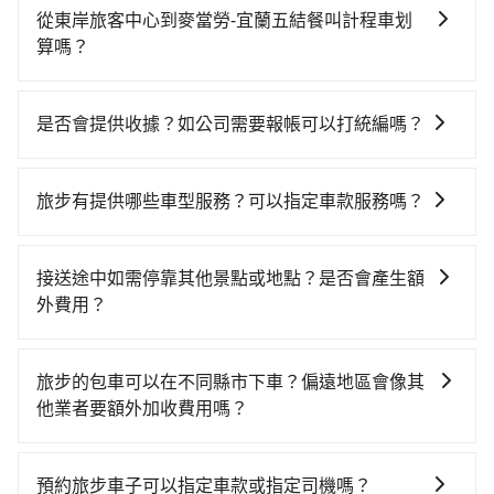
時不需要閉目養神（因為要自己開車），最重要的是你
從東岸旅客中心到麥當勞-宜蘭五結餐叫計程車划
當天就要來回，那在基隆路邊可隨租隨借的iRent應該是
算嗎？
你最便宜選擇。註冊完iRent的app後，可以每小時
如選擇小黃直達，在基隆可以透過app叫車的有55688台
$115~205承租小轎車，每公里再額外加收$3.2，從東岸
灣大車隊、Uber和Yoxi，如果在路邊攔不到車，也可考
旅客中心到麥當勞-宜蘭五結餐的花費預估為
是否會提供收據？如公司需要報帳可以打統編嗎？
慮打電話至東岸旅客中心附近的計程車隊，如裕發交
$1,000~1,500（金額差異來自於平假日、車款差異、抵
在乘車結束後一週內，tripool都會透過第三方系統寄出
通、聯興計程車、正德交通等叫車看看。依照里程跳錶
達目的地後多久原路返回），雖已將eTag和可能的每小
旅行業代收轉付電子收據，如果公司需要報公帳，在預
計算，價格約為1,765~2,100元間，若改選tripool的專
時40元路邊停車費用預估進去，但額外的汽車保險與可
旅步有提供哪些車型服務？可以指定車款服務嗎？
約付款前可以輸入公司的抬頭與統編，可向國稅局報
車服務可再更便宜。但如果要考慮到回程，宜蘭縣僅有
能的罰單都需自付。再者，和運的iRent只提供最基本的
旅步有提供小轎車、休旅車、九人座供您選擇，若您有
帳，且免加收5%稅金。在收到後，可自行列印留存或報
合法計程車約750輛，數量約為基隆市的20%、密度僅雙
車型，如Toyota Yaris、Prius C、Vios這類乘坐體驗較
指定車款服務的需求，可以先將您的需先提供旅步，會
帳，完全符合台灣的法律規範。
北的0.9%，其叫車的難度是雙北市的120倍。綜合以
接送途中如需停靠其他景點或地點？是否會產生額
差的車款，如果人數超過四位，更是沒有較大的七人座
有專人回覆您。
上，無論在價格或服務品質上，tripool都是你從東岸旅
外費用？
或九人座可供選擇，而且無人租車最令人詬病的就是車
客中心到麥當勞-宜蘭五結餐的最佳選擇。
況，打開車門才發現仍有上一組乘客遺留的垃圾或者撞
當您預約旅步的「單程專車」，如果需要在途中加點停
凹的車門仍未被修理，每一次租車都好像在開樂透一
靠，您可以參考我們的「加點服務」，每個點距離在 5
旅步的包車可以在不同縣市下車？偏遠地區會像其
樣。另外，偶爾也會遇到明明已經預約了時間但上一位
公里內，需額外支付 200 元，且每個點最多停留 5 分
他業者要額外加收費用嗎？
用戶卻遲遲尚未歸還，又或者要還車時卻偏偏找不到停
鐘。加點費用可以在乘車當天下車前給司機現付。如果
車位，對於急著用車或者要載其他乘客的人來說就有不
旅步的包車服務非常方便，您可以在不同縣市下車。對
您選擇「計時包車」，中途需要加點停靠，則不需要額
小的風險。最後，雖然路邊隨租隨還看似方便，但實際
於偏遠地區，我們提供的價格已經包含了所有基本的費
外支付費用。
預約旅步車子可以指定車款或指定司機嗎？
使用時還是有其區域的限制，實際可停靠的地點與你的