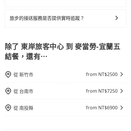
用，不會像其他業者那樣收取額外費用。但如果您需要
上下車地點仍有段距離，在遇到下雨天或者載行李時，
可以的，目前預定時旅步僅提供車型選擇，無法指定車
前往的地點屬於高海拔山區等特殊地點，就可能會需要
就顯得非常不便。
款及司機服務。但如果您有特別需求，可透過電子郵件
支付額外的費用，不過別擔心，您可以透過旅步官網查
旅步的接送服務是否提供實時追蹤？
booking@tripool.app聯繫我們，將有專人協助回覆確
詢到具體的費用。
是的，旅步的接送服務提供實時追蹤功能。您可以通過
認是否能協助安排。。
旅步的APP查看車輛的實時位置，確保能夠準時與司機
會合，享受更安心的接送服務。
除了 東岸旅客中心 到 麥當勞-宜蘭五
結餐，還有⋯
from NT$
2500
從
新竹市
from NT$
7250
從
台南市
from NT$
6900
從
南投縣