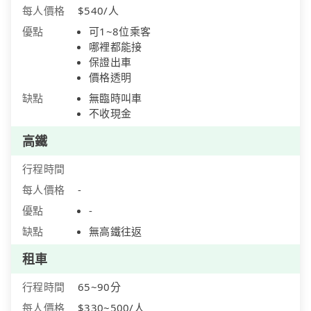
每人價格
$540/人
優點
可1~8位乘客
哪裡都能接
保證出車
價格透明
缺點
無臨時叫車
不收現金
高鐵
行程時間
每人價格
-
優點
-
缺點
無高鐵往返
租車
行程時間
65~90分
每人價格
$330~500/人