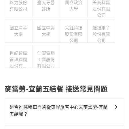
以力股份
臺大牙醫
國立政治
美商科磊
有限公司
診所
大學
股份有限
公司
國立清華
國立中興
采鈺科技
羅技電子
大學
大學
股份有限
股份有限
公司
公司
世紀智庫
仁寶電腦
管理顧問
工業股份
股份有限
有限公司
公司
麥當勞-宜蘭五結餐 接送常見問題
是否推薦租車自駕從東岸旅客中心去麥當勞-宜蘭
五結餐？
如果你有台灣駕照且對自己駕駛技術有信心，且在車上