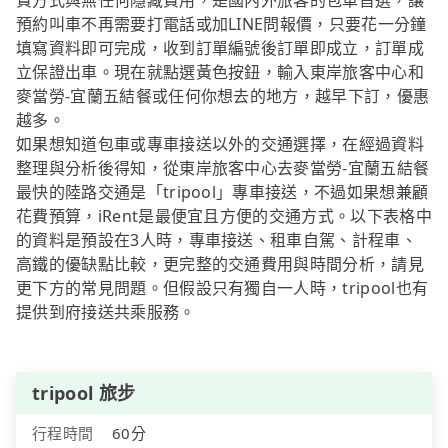
費方式與無任何隱藏費用，是國內外旅客的包車首選，讓
預約叫車不再需要打電話或加LINE問報價，只要花一分鐘
填寫資料即可完成，收到訂單編號後訂單即成立，訂單成
立保證出車。現在就點選黃色按鈕，輸入東岸旅客中心和
麥當勞-宜蘭五結餐或任何你想去的地方，越早下訂，優惠
越多。
如果想知道包車或專車接送以外的交通選擇，在經過資料
整理與分析後得知，從東岸旅客中心去麥當勞-宜蘭五結餐
最快的陸路交通是「tripool」專車接送，不過如果想兼顧
花費預算，iRent是最便宜且方便的交通方式。以下表格中
的資料是預設在3人時，專車接送、租車自駕、計程車、
高鐵的優缺點比較，更完整的交通費用與時間分析，請見
更下方的常見問題。但假設只有獨自一人時，tripool也有
提供到府接送共乘服務。
tripool 旅步
行程時間
60分