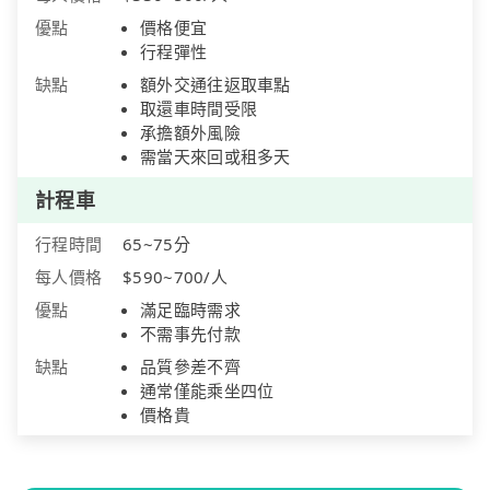
優點
價格便宜
行程彈性
缺點
額外交通往返取車點
取還車時間受限
承擔額外風險
需當天來回或租多天
計程車
行程時間
65~75分
每人價格
$590~700/人
優點
滿足臨時需求
不需事先付款
缺點
品質參差不齊
通常僅能乘坐四位
價格貴