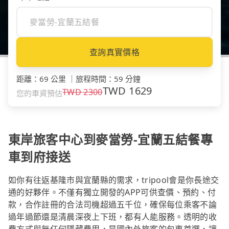
查詢真實價格
距離
：
69 公里
｜
旅程時間
：
59 分鐘
TWD
1629
TWD
2300
您的車資預估
東岸旅客中心到麥當勞-宜蘭五結餐專
車到府接送
如你有往返基隆市與宜蘭縣的需求，tripool會是你長途交
通的好夥伴。不僅有獨立開發的APP可供查價、預約、付
款，合作註冊的合法司機超過五千位，確保每位乘客不論
過年過節還是清晨深夜上下班，都有人能服務。透明的收