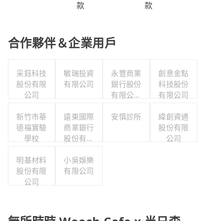
款
款
合作夥伴＆企業用戶
采鈺科技
敏瑞投資
永豐商業
創意金點
股份有限
有限公司
銀行股份
科技股份
公司
有限公司
有限公司
新竹分公
新竹市華
遠東國際
安慎診所
司
緯創資通
德福實驗
商業銀行
股份有限
學校
股份有限
公司
公司新竹
明基材料
巨城分公
小吳娛樂
股份有限
有限公司
司
公司