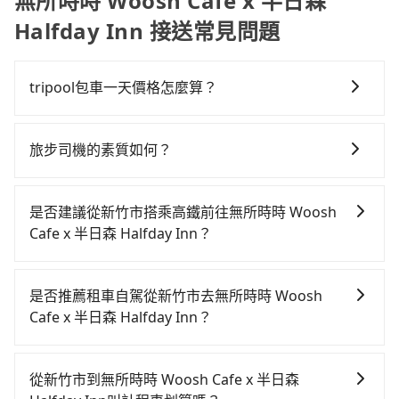
無所時時 Woosh Cafe x 半日森
Halfday Inn 接送常見問題
tripool包車一天價格怎麼算？
因包車費用會隨著您選用2-12小時不等的包車時數、所
需行程的公里數及車型而有所不同，建議可以直接上旅
旅步司機的素質如何？
步官網一鍵查價，即時試算您包車費用，清楚透明，且
旅步的每位司機都經過車隊的嚴格審核才能加入服務，
無隱藏費用。
同時，旅步也會詳細記錄每位司機每次服務的狀況以及
是否建議從新竹市搭乘高鐵前往無所時時 Woosh
客戶的評價，這些資訊將被用作後續的司機教育參考。
Cafe x 半日森 Halfday Inn？
若要從新竹市區搭高鐵前往無所時時 Woosh Cafe x 半
日森 Halfday Inn，高鐵較貴、費時！從最早06:36一直
是否推薦租車自駕從新竹市去無所時時 Woosh
到23:12，新竹-南港一天最多有62班次高鐵可搭乘。假
Cafe x 半日森 Halfday Inn？
設從新竹市東區前往最靠近的新竹高鐵站，叫一輛計程
如果你有台灣駕照且對自己駕駛技術有信心，且在車上
車花費約400元、車程約30分鐘。抵達高鐵站後，步行
時不需要閉目養神（因為要自己開車），最重要的是你
進站、現場購票並於月台排隊的時間約15分鐘，再乘坐
從新竹市到無所時時 Woosh Cafe x 半日森
當天就要來回，那在新竹路邊可隨租隨借的iRent應該是