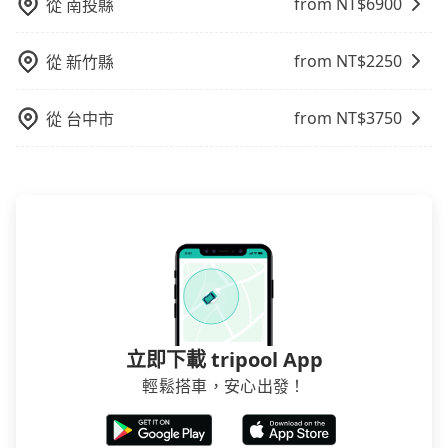
from NT$
6900
從
南投縣
天或者載行李時，就顯得非常不便。
線和里程來計算費用。這種服務通常適用於單程或從一
個城市到另一個城市的長途包車。
from NT$
2250
從
新竹縣
from NT$
3750
從
台中市
立即下載 tripool App
輕鬆搭車，安心出發！