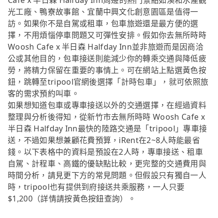
Cafe x 半日森 Halfday Inn周邊的熱門景點如溪和水產觀
光工廠、鴨寮故事館、宜蘭中興文化創意園區是值得一
訪。如果你不是自駕或租車，包車旅遊還是最方便的選
擇，不用煩惱停車問題又可彈性安排。假如你去無所時時
Woosh Cafe x 半日森 Halfday Inn並非旅遊而是因商洽
公或其他目的，包車接送則能減少你的轉乘交通與降低疲
勞，將精力保留在重要的事情上。可在網站上點選黃色按
鈕，跳轉至tripool官網後選擇「計時包車」，就可依照旅
客的需求預約叫車。
如果想知道包車或專車接送以外的交通選擇，在經過資料
整理與分析後得知，從新竹市去無所時時 Woosh Cafe x
半日森 Halfday Inn最快的陸路交通是「tripool」專車接
送，不過如果想兼顧花費預算，iRent在2~8人時能最省
錢。以下表格中的資料是預設在2人時，專車接送、租車
自駕、計程車、高鐵的優缺點比較，更完整的交通費用與
時間分析，請見更下方的常見問題。但假設只有獨自一人
時，tripool也有提供到府接送共乘服務，一人只要
$1,200（詳情請按黃色按鈕查詢）。