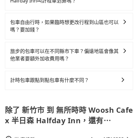
42~48分鐘（平均45分）的高鐵從新竹站前往南港高鐵
Halfday Inn叫計程車划算嗎？
你最便宜選擇。註冊完iRent的app後，可以每小時
站，每人票價330元，再用10分鐘出站、等待車站前排
如選擇小黃直達，在新竹可以透過app叫車的有55688台
$115~205承租小轎車，每公里再額外加收$3.2，從新竹
班的計程車，搭上小黃後約花60分鐘、車費1,700元後，
灣大車隊、Uber、Line Taxi、Yoxi等，如果在路邊攔不
市（東區）到無所時時 Woosh Cafe x 半日森 Halfday
抵達無所時時 Woosh Cafe x 半日森 Halfday Inn (宜蘭
包車自由行時，如果臨時想更改行程到山區也可以
到車，也可考慮打電話至附近的計程車隊，如龍信交
Inn的花費預估為$1,850~2,450（金額差異來自於平假
縣五結鄉) 的目的地。全程加上轉車時間共2小時33分
嗎？要加錢？
通、佳富車行、987白牌計程車等叫車看看。依照里程跳
日、車款差異、抵達目的地後多久原路返回），雖已將
鐘，假設2位同行，高鐵加轉乘之平均每人花費為1,380
可以的，當您的旅程需要穿越山區或是高海拔地區時，
錶計算，價格約為3,470~4,200元間，但如改預約
eTag和可能的每小時40元路邊停車費用預估進去，但額
元。但如果全程使用tripool並到府專車接送，則每人平
旅步可能會根據行經的路線是否超過海拔1500公尺來進
tripool可省高達$1,700。但如果要考慮到回程，宜蘭縣
外的汽車保險與可能的罰單都需自付。再者，和運的
旅步的包車可以在不同縣市下車？偏遠地區會像其
均花費約1,240元，費時1小時46分鐘。選擇搭乘高鐵而
行額外的費用收取。但是，這些費用會在您下訂單後、
僅有合法計程車約750輛，數量約為新竹市的95%、密度
iRent只提供最基本的車型，如Toyota Yaris、Prius C、
他業者要額外加收費用嗎？
不預約包車，不僅每人至少額外負擔140元車資，而且更
出發前先與您進行確認，確保您明確知道所有的費用。
僅雙北的0.9%，其叫車的難度是雙北市的120倍。綜合
Vios這類乘坐體驗較差的車款，如果人數超過四位，更
會額外浪費47分鐘在轉乘與等車上，現在還不馬上來預
旅步的包車服務非常方便，您可以在不同縣市下車。對
我們會透過Email的方式向您說明收費細節，讓您能更放
以上，無論在價格或服務品質上，tripool都是你從新竹
是沒有較大的七人座或九人座可供選擇，而且無人租車
約tripool！如果你是獨自一人乘車，也可參考tripool的
於偏遠地區，我們提供的價格已經包含了所有基本的費
心地享受旅步為您提供的服務。
市到無所時時 Woosh Cafe x 半日森 Halfday Inn的最
計時包車跟點到點包車有什麼不同？
最令人詬病的就是車況，打開車門才發現仍有上一組乘
拼車共乘服務，最多可再節省50%的交通費用。
用，不會像其他業者那樣收取額外費用。但如果您需要
佳選擇。
客遺留的垃圾或者撞凹的車門仍未被修理，每一次租車
計時包車和點到點包車都是包車服務的形式，但有一些
前往的地點屬於高海拔山區等特殊地點，就可能會需要
都好像在開樂透一樣。另外，偶爾也會遇到明明已經預
不同之處： 計時包車：計時包車是按照用車時間來計
支付額外的費用，不過別擔心，您可以透過旅步官網查
約了時間但上一位用戶卻遲遲尚未歸還，又或者要還車
費，通常以每小時為單位，客戶可以根據自己的需要預
除了 新竹市 到 無所時時 Woosh Cafe
詢到具體的費用。
時卻偏偏找不到停車位，對於急著用車或者要載其他乘
定一定時間的包車服務。這種服務適用於需要在城市內
客的人來說就有不小的風險。最後，雖然路邊隨租隨還
x 半日森 Halfday Inn，還有⋯
多個地點間來回穿梭的客戶，例如市區觀光、商務差旅
看似方便，但實際使用時還是有其區域的限制，實際可
等。 點到點包車：點到點包車是按照里程和目的地來計
停靠的地點與你的上下車地點仍有段距離，在遇到下雨
費，客戶可以預先告知出發地點A到目的地B，會根據路