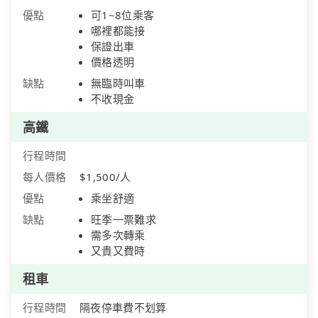
優點
可1~8位乘客
哪裡都能接
保證出車
價格透明
缺點
無臨時叫車
不收現金
高鐵
行程時間
每人價格
$1,500/人
優點
乘坐舒適
缺點
旺季一票難求
需多次轉乘
又貴又費時
租車
行程時間
隔夜停車費不划算