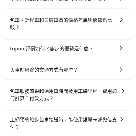
票並於月台排隊的時間約20分鐘，再乘坐58~77分鐘
如選擇小黃直達，在基隆可以透過app叫車的有55688台
（平均68分）的高鐵從南港站前往台中高鐵站，每人票
灣大車隊、Uber和Yoxi，如果在路邊攔不到車，也可考
價750元，再用10分鐘出站、等待車站前排班的計程
包車、計程車和白牌車資的價格差異與優缺點比
慮打電話至附近的計程車隊，如正德交通、裕發交通、
車，搭上小黃後約花31分鐘、車費900元後，抵達台中
較？
聯興計程車等叫車看看。依照里程跳錶計算，價格約為
機場 (台中市沙鹿區) 的目的地。全程加上轉車時間共2小
包車、計程車或白牌車。主要價格差異和優缺點如下： -
4,540~5,400元間，但如改預約tripool可省高達
時40分鐘，假設2位同行，高鐵加轉乘之平均每人花費為
包車：優點是搭乘舒適可以根據自己的需求安排時間和
$2,600。綜合以上，無論在價格或服務品質上，tripool
tripool評價如何？旅步的優勢是什麼？
1,500元。但如果全程使用tripool並到府專車接送，則
地點上車較客製化。此外，司機還會提供各種旅遊建議
都是你從基隆市信義區到台中機場的最佳選擇。
每人平均花費約1,410元，費時1小時57分鐘。選擇搭乘
根據google的評價，tripool的服務品質整體上是非常穩
與資訊。長途接送價格比計程車車資更優惠。 - 計程
高鐵而不預約包車，不僅每人至少額外負擔90元車資，
定及可靠的，大多數的使用者都給予了高分評價。此
車：優點是24小時隨叫隨到，價格按錶計費，但若遇交
火車站周邊的交通方式有哪些？
而且更會額外浪費43分鐘在轉乘與等車上，現在還不馬
外，tripool司機專業的駕駛和親切服務態度也獲得了許
通塞車時亦會加收延遲費用，一般屬短程接駁為主。 -
上來預約tripool！如果你是獨自一人乘車，也可參考
火車站通常是城市的交通樞紐，以下是火車站常見交通
多好評，價格透明無隱藏費用、相比其他業者提供的用
白牌車：優點是價格相對較低，有的還可喊價。但安全
tripool的拼車共乘服務，最多可再節省50%的交通費
方式： 公車或客運：乘坐公車或客運到達或離開火車
車前一日凌晨6點前取消均可無條件全額退費的承諾，讓
性和服務質量無法保障，需要自行承擔風險，遇到狀況
包車服務如果超過用車時間及用車總里程，費用如
用。
站，相對便宜經濟。 計程車：乘坐計程車到達或離開火
您的旅程能更有彈性及保障。
事後也無法申訴退費。
何計算？付款方式？
車站，方便快捷但昂貴。 捷運/輕軌：通過捷運或輕軌到
旅步的包車服務可以根據您的需求安排用車，若超過預
達或離開火車站，快捷便利。 包車：預定包車到達或離
定的用車時間，每小時會加收1000元的費用；若超過預
開火車站，是最便利的，無需與人共乘、快速抵達。
上網預約旅步包車接送時，能使用銀聯卡或微信支
定的里程數，每10公里加收150元的費用。這些額外費
付？
用可以在下車前付現給司機。