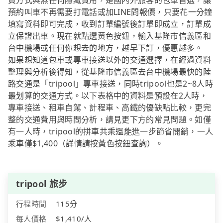
費方式與無任何隱藏費用，是國內外旅客的包車首選，讓
預約叫車不再需要打電話或加LINE問報價，只要花一分鐘
填寫資料即可完成，收到訂單編號後訂單即成立，訂單成
立保證出車。現在就點選黃色按鈕，輸入基隆市信義區和
台中機場或任何你想去的地方，越早下訂，優惠越多。
如果想知道包車或專車接送以外的交通選擇，在經過資料
整理與分析後得知，從基隆市信義區去台中機場最快的陸
路交通是「tripool」專車接送，同時tripool也是2~8人時
最划算的交通方式。以下表格中的資料是預設在2人時，
專車接送、租車自駕、計程車、高鐵的優缺點比較，更完
整的交通費用與時間分析，請見更下方的常見問題。如僅
有一人時，tripool的拼車共乘還能進一步節省開銷，一人
乘車僅$1,400（詳情請按黃色按鈕查詢）。
tripool 旅步
行程時間
115分
每人價格
$1,410/人