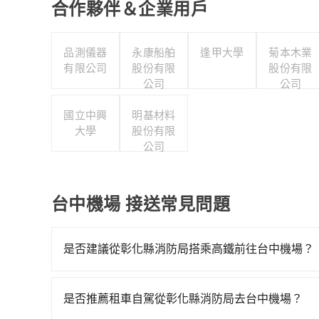
合作夥伴＆企業用戶
品測儀器
永康船舶
逢甲大學
菊本木業
有限公司
股份有限
股份有限
公司
公司
國立中興
明基材料
大學
股份有限
公司
台中機場 接送常見問題
是否建議從彰化縣消防局搭乘高鐵前往台中機場？
若要從彰化縣消防局搭高鐵前往台中機場，高鐵較貴、費
101班次高鐵可搭乘。假設從彰化縣消防局 (基隆市
是否推薦租車自駕從彰化縣消防局去台中機場？
元、車程約29分鐘。抵達高鐵站後，步行進站、現場