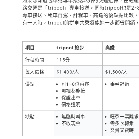
如果想知道包車或專車接送以外的交通選擇，在經過
路交通是「tripool」專車接送，同時tripool
專車接送、租車自駕、計程車、高鐵的優缺點比較，
有一人時，tripool的拼車共乘還能進一步節省開銷
項目
tripool 旅步
高鐵
行程時間
115分
-
每人價格
$1,400/人
$1,500/人
優點
可1~8位乘客
乘坐舒適
哪裡都能接
保證出車
價格透明
缺點
無臨時叫車
旺季一票難求
不收現金
需多次轉乘
又貴又費時