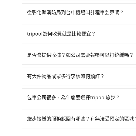
通常旅客不會選擇租車或自駕前往台中機場，畢竟
均68分）的高鐵從南港站前往台中高鐵站，每人票
小黃後約花31分鐘、車費900元後，抵達台中機場 
從彰化縣消防局到台中機場叫計程車划算嗎？
鐘，假設2位同行，高鐵加轉乘之平均每人花費為1,5
如選擇小黃直達，在基隆可以透過app叫車的有556
均花費約1,400元，費時1小時57分鐘。選擇搭
慮打電話至附近的計程車隊，如建源計程車、穩泰交通等
會額外浪費41分鐘在轉乘與等車上，現在還不馬上來預約
tripool為何收費就是比較便宜？
元間，但如改預約tripool可省高達$2,600。綜
拼車共乘服務，最多可再節省50%的交通費用。
對於平常就有在使用長程專車接送服務的乘客來說，第
局到台中機場的最佳選擇。
為司機素質比較差、車上會有煙味、或者車齡過大，但
是否會提供收據？如公司需要報帳可以打統編嗎？
顧客評分較低的司機，且車輛均要求5年內新車，
在乘車結束後一週內，tripool都會透過第三方
口罩。tripool之所以能將價格壓在市價7~8折
付款前可以輸入公司的抬頭與統編，可向國稅局報
也就是提高俗稱「回頭車」的比例。這不僅體現在
有大件物品或眾多行李該如何預訂？
完全符合台灣的法律規範。
能用更少的司機來服務更多的旅客，意味著使用到
一般情況，九人座最多可以乘坐八位乘客以及置放
反應在服務品質的控管會更佳。但tripool網站
板、床墊、折疊單車、家電等，在乘客人數不多的
午以前均可全額取消退費，如已經決定好要從彰化
包車公司很多，為什麼要選擇tripool旅步？
司機視線、不會破壞車體、不影響行車安全，會讓
旅步提供多種車型，從轎車、休旅車到九人座，讓
透過官網的線上客服洽詢，確認沒問題再下訂。
途安全無憂，我們的司機都是專業且可靠的職業駕
旅步接送的服務範圍有哪些？有無法受預定的區域
費用，且還提供優於其他業者更彈性的取消政策，
旅步的服務範圍是只要車子能進去且沒有管制地方
郊區，我們都可以為您提供最佳的旅遊體驗。所以，如