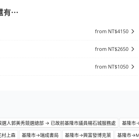
還有⋯
from NT$
4150
from NT$
2650
from NT$
1050
候選人郭美秀競選總部 → 已故前基隆市議員楊石城服務處
基隆市
花村上森
基隆市→瑞成書局
基隆市→興富發博克萊
基隆市→M