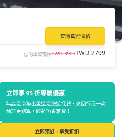
查詢真實價格
TWD
2799
TWD
3900
您的車資預估
立即享 95 折專屬優惠
無論是商務出差還是旅遊探親，來回行程一次
預訂更划算，輕鬆節省旅費！
立即預訂，享受折扣