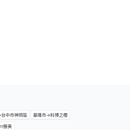
→台中市神岡區
基隆市→科博之櫻
Y勝美