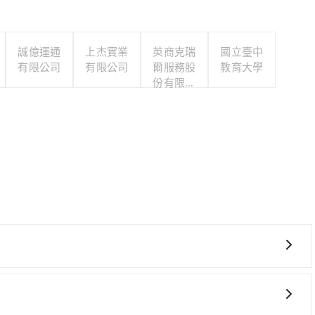
誠億運通
上杰實業
英商克瑞
國立臺中
有限公司
有限公司
爾服務股
教育大學
份有限公
司台灣分
公司
時！從最早06:15一直到22:50，南港-台中一天最多有
仁愛區) 前往最靠近的南港高鐵站，叫一輛計程車花費約600
購票並於月台排隊的時間約20分鐘，再乘坐58~77分鐘（平