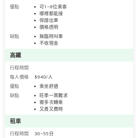
優點
可1~8位乘客
哪裡都能接
保證出車
價格透明
缺點
無臨時叫車
不收現金
高鐵
行程時間
每人價格
$940/人
優點
乘坐舒適
缺點
旺季一票難求
需多次轉乘
又貴又費時
租車
行程時間
30~55分