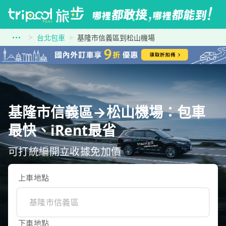
台北包車
基隆市信義區到松山機場
基隆市信義區→松山機場：包車
最快、iRent最省
可打統編開立收據免加價
上車地點
下車地點