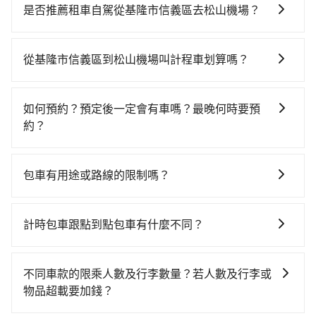
較貴、費時、轉車麻煩！南港-台北雖然一天最多時有
是否推薦租車自駕從基隆市信義區去松山機場？
101班車次，從最早06:15到22:50，過了末班車到清晨
如果你有台灣駕照且對自己駕駛技術有信心，且需要絕
的時段，還是要找其他交通方案。假設從基隆市信義區
對的時間彈性，在北北基桃竹有提供甲地乙還的iRent應
(基隆市中山區) 前往最靠近的南港高鐵站，叫一輛計程
從基隆市信義區到松山機場叫計程車划算嗎？
該適合你。註冊完iRent的app後，可以每小時
車花費約600元、車程約27分鐘。抵達高鐵站後，步行
如選擇小黃直達，在基隆可以透過app叫車的有55688台
$115~205（平假日與車型而有不同）承租小轎車，每公
進站、現場購票並於月台排隊的時間約20分鐘，再乘坐
灣大車隊、Uber和Yoxi。依照里程跳錶計算，價格約為
里再額外加收$3.2，從基隆市信義區到松山機場的花費
7~8分鐘（平均8分）的高鐵從南港站前往台北高鐵站，
如何預約？預定後一定會有車嗎？最晚何時要預
590~700元間。雖然基隆市信義區到松山機場的跳表小
預估為$200~300，雖已將eTag和可能的每小時40元路
每人票價40元，再用15分鐘出站、等待車站前排班的計
約？
黃可能較為便宜，但當你們人數超過四位時，叫兩輛計
邊停車費用預估進去，但額外的汽車保險與可能的罰單
程車，搭上小黃後約花17分鐘、車費300元後，抵達松
如要預約從基隆市信義區前往松山機場的專車接送服
程車的費用就貴了，如選擇tripool的九人座，可用約8.5
都需自付。再者，和運的iRent只提供最基本的車型，如
山機場 (台北市松山區) 的目的地。全程加上轉車時間共1
務，可直接線上輸入上下車地點或地址，三秒內即可查
折預約一台專車服務。
Toyota Yaris、Prius C、Vios這類乘坐體驗較差的車
包車有用途或路線的限制嗎？
小時27分鐘，假設一人獨行，交通費總計940元。但如
到真實價格，照著步驟填寫完乘客資料與線上刷卡，訂
款，如果人數超過四位，更是沒有較大的七人座或九人
果全程使用tripool並到府專車接送，則僅需花費約870
不管是從基隆市信義區前往松山機場或是全台灣任何地
單即成立。在拿到訂單編號後，隨即會在手機上收到簡
座可供選擇，而且無人租車最令人詬病的就是車況，打
元，費時27分鐘。選擇搭乘高鐵而不預約包車，不僅至
方，只要是長途交通且途中遵守台灣法律，無論是清明
訊以及電子郵件確認信，如此就完成預約了，而司機與
計時包車跟點到點包車有什麼不同？
開車門才發現仍有上一組乘客遺留的垃圾或者撞凹的車
少額外負擔70元車資，而且更會額外浪費60分鐘在轉乘
掃墓、包車旅遊、參加喜宴/喪禮、就醫回診、登山露
車輛的詳細資料，將於乘車前一晚八點透過SMS和
門仍未被修理，每一次租車都好像在開樂透一樣。另
與等車上，現在還不馬上來預約tripool！
計時包車和點到點包車都是包車服務的形式，但有一些
營、學生搬家、投票返鄉、商務出差、貴賓來訪、寵物
EMAIL提供。一旦付款完畢，tripool保證出車。一般建
外，偶爾也會遇到明明已經預約了時間但上一位用戶卻
不同之處： 計時包車：計時包車是按照用車時間來計
檢疫、預約叫車、機場接送、定期洗腎、包月上下班，
議出發前一天中午以前完成預約，越早下訂價格越低
不同車款的限乘人數及行李數量？若人數及行李或
遲遲尚未歸還，又或者要還車時卻偏偏找不到停車位，
費，通常以每小時為單位，客戶可以根據自己的需要預
或者任何跨縣市接送的需求，tripool都能滿足你。乘車
價，如臨時需要，前一天傍晚五點前仍會收單，最遲如
物品超載要加錢？
對於急著用車或者要載其他乘客的人來說就有不小的風
定一定時間的包車服務。這種服務適用於需要在城市內
前一天下午五點以前完成預約，隔天保證出車。如需公
當天下午過後乘車，四小時前仍能預約。
險。最後，雖然路邊隨租隨還看似方便，但實際使用時