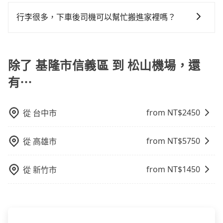
我們提供不同種類的車輛，讓您根據需求選擇最適合您
多個地點間來回穿梭的客戶，例如市區觀光、商務差旅
司報帳打統編，在結帳時可以受理，並於乘車後一週內
還是有其區域的限制，實際可停靠的地點與你的上下車
的車型。 五人座驕車可乘坐三位乘客，並可攜帶三個隨
等。 點到點包車：點到點包車是按照里程和目的地來計
寄出電子收據。
行李很多，下車後司機可以幫忙搬進家裡嗎？
地點仍有段距離，在遇到下雨天或者載行李時，就顯得
身行李與兩個30吋行李箱 五人座休旅車可乘坐四位乘
費，客戶可以預先告知出發地點A到目的地B，會根據路
非常不便。
很抱歉，目前司機只能幫您將行李搬下車，暫時無法提
客，並可攜帶四個隨身行李與三個30吋行李箱 九人座廂
線和里程來計算費用。這種服務通常適用於單程或從一
供將行李搬進家裡的服務，請見諒。」
型車可乘坐八位乘客，並可攜帶八個隨身行李與六個30
個城市到另一個城市的長途包車。
除了 基隆市信義區 到 松山機場，還
吋行李箱。 為了確保行車安全及遵守相關法規，我們不
能超載人數。 如果您攜帶的行李或物品較多，我們會根
有⋯
據情況收取微搬家費用，費用在300至500元之間。
from NT$
2450
從
台中市
from NT$
5750
從
高雄市
from NT$
1450
從
新竹市