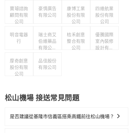
寶璿諮詢
豪情廣告
康博工業
四維航業
顧問有限
有限公司
股份有限
股份有限
公司
公司
公司
明音電器
瑞士商艾
桔禾創意
優騰國際
行
伯維藥品
整合有限
室內裝修
有限公司
公司
設計有限
台灣分公
公司
摩奇創意
品佳股份
司
股份有限
有限公司
公司
松山機場 接送常見問題
是否建議從基隆市信義區搭乘高鐵前往松山機場？
從基隆市信義區搭高鐵去松山機場絕非最佳選擇，高鐵