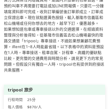
費方式與無任何隱藏費用，是國內外旅客的包車首選，讓
預約叫車不再需要打電話或加LINE問報價，只要花一分鐘
填寫資料即可完成，收到訂單編號後訂單即成立，訂單成
立保證出車。現在就點選黃色按鈕，輸入基隆市信義區和
松山機場或任何你想去的地方，越早下訂，優惠越多。
如果想知道包車或專車接送以外的交通選擇，在經過資料
整理與分析後得知，從基隆市信義區去松山機場最快的陸
路交通是「tripool」專車接送，不過如果想兼顧花費預
算，iRent在1~8人時能最省錢。以下表格中的資料是預設
在1人時，專車接送、租車自駕、計程車、高鐵的優缺點
比較，更完整的交通費用與時間分析，請見更下方的常見
問題。但假設只有獨自一人時，tripool也有提供到府接送
共乘服務。
tripool 旅步
行程時間
25分
每人價格
$870/人