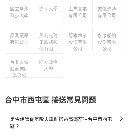
國立臺灣
逢甲大學
上杰實業
誠億運通
科技大學
有限公司
有限公司
品測儀器
英商克瑞
菊本木業
永康船舶
有限公司
爾服務股
股份有限
股份有限
份有限公
公司
公司
司台灣分
台北市電
國立政治
公司
腦商業同
大學
業公會
台中市西屯區 接送常見問題
是否建議從基隆火車站搭乘高鐵前往台中市西屯
區？