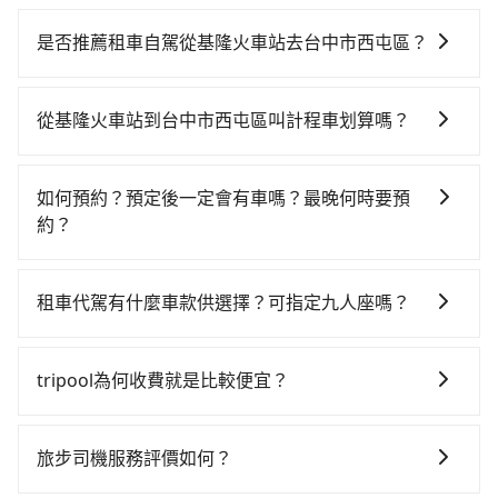
若要從基隆火車站搭高鐵前往台中市西屯區，高鐵乘坐
舒適、較貴、費時！從最早06:15一直到22:50，南港-台
是否推薦租車自駕從基隆火車站去台中市西屯區？
中一天最多有101班次高鐵可搭乘。假設從基隆火車站
如果你有台灣駕照且對自己駕駛技術有信心，且在車上
(基隆市仁愛區) 前往最靠近的南港高鐵站，叫一輛計程
時不需要閉目養神（因為要自己開車），最重要的是你
車花費約600元、車程約29分鐘。抵達高鐵站後，步行
從基隆火車站到台中市西屯區叫計程車划算嗎？
當天就要來回，那在基隆路邊可隨租隨借的iRent應該是
進站、現場購票並於月台排隊的時間約20分鐘，再乘坐
如選擇小黃直達，在基隆可以透過app叫車的有55688台
你最便宜選擇。註冊完iRent的app後，可以每小時
58~77分鐘（平均68分）的高鐵從南港站前往台中高鐵
灣大車隊、Uber和Yoxi，如果在路邊攔不到車，也可考
$115~205承租小轎車，每公里再額外加收$3.2，從基隆
站，每人票價750元，再用10分鐘出站、等待車站前排
如何預約？預定後一定會有車嗎？最晚何時要預
慮打電話至基隆火車站附近的計程車隊，如穩泰交通、
火車站到台中市西屯區的花費預估為$2,400~3,000（金
班的計程車，搭上小黃後約花17分鐘、車費300元後，
約？
建源計程車等叫車看看。依照里程跳錶計算，價格約為
額差異來自於平假日、車款差異、抵達目的地後多久原
抵達台中市西屯區 (台中市西屯區) 的目的地。全程加上
如要預約從基隆火車站前往台中市西屯區的專車接送服
4,565~5,500元間，但如改預約tripool可省高達
路返回），雖已將eTag和可能的每小時40元路邊停車費
轉車時間共2小時24分鐘，假設3位同行，高鐵加轉乘之
務，可直接線上輸入上下車地點或地址，三秒內即可查
$2,700。綜合以上，無論在價格或服務品質上，tripool
用預估進去，但額外的汽車保險與可能的罰單都需自
租車代駕有什麼車款供選擇？可指定九人座嗎？
平均每人花費為1,050元。但如果全程使用tripool並到
到真實價格，照著步驟填寫完乘客資料與線上刷卡，訂
都是你從基隆火車站到台中市西屯區的最佳選擇。
付。再者，和運的iRent只提供最基本的車型，如Toyota
府專車接送，則每人平均花費約940元，費時2小時7分
tripool提供的車型以五人座小轎車、休旅車與九人座箱
單即成立。在拿到訂單編號後，隨即會在手機上收到簡
Yaris、Prius C、Vios這類乘坐體驗較差的車款，如果人
鐘。選擇搭乘高鐵而不預約包車，不僅每人至少額外負
型車為主，車款品牌以豐田Toyota、福特Ford、福斯
訊以及電子郵件確認信，如此就完成預約了，而司機與
tripool為何收費就是比較便宜？
數超過四位，更是沒有較大的七人座或九人座可供選
擔110元車資，而且更會額外浪費17分鐘在轉乘與等車
VW為主，其中也有少量進口車像凌志Lexus、特斯拉
車輛的詳細資料，將於乘車前一晚八點透過SMS和
擇，而且無人租車最令人詬病的就是車況，打開車門才
上，現在還不馬上來預約tripool！如果你僅有兩位乘
對於平常就有在使用長程專車接送服務的乘客來說，第
Tesla、賓士Benz等高級車款。全部五年內合法營業用
EMAIL提供。一旦付款完畢，tripool保證出車。一般建
發現仍有上一組乘客遺留的垃圾或者撞凹的車門仍未被
車，也可參考tripool的拼車共乘服務，最多可再節省
一次使用tripool的會擔心價格比市價便宜不少，是不是
車，百分百無菸車，乘客均有最高500萬乘客險。如果有
議出發前一天中午以前完成預約，越早下訂價格越低
旅步司機服務評價如何？
修理，每一次租車都好像在開樂透一樣。另外，偶爾也
50%的交通費用。
因為司機素質比較差、車上會有煙味、或者車齡過大，
特殊需求或人數較多，需要大T保母車、20人座中巴、
價，如臨時需要，前一天傍晚五點前仍會收單，最遲如
會遇到明明已經預約了時間但上一位用戶卻遲遲尚未歸