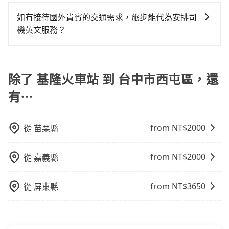
在 Google 上關於旅步的評論中，許多人都給予旅步司
但事實恰恰相反。tripool不僅有嚴密的篩選機制，定期
40人座大巴或遊覽車，可特別填單並另外報價。
當天下午過後乘車，四小時前仍能預約。
還，又或者要還車時卻偏偏找不到停車位，對於急著用
機非常高的評價，認為他們非常專業且親切！讓他們的
淘汰顧客評分較低的司機，且車輛均要求5年內新車，司
如有接待國外貴賓的交通需求，旅步能代為安排司
車或者要載其他乘客的人來說就有不小的風險。最後，
旅程更加順暢和舒適。」
機也絕對不會在車內吸煙，於新冠肺炎期間也絕對全程
機英文服務？
雖然路邊隨租隨還看似方便，但實際使用時還是有其區
配戴口罩。tripool之所以能將價格壓在市價7~8折的主
域的限制，實際可停靠的地點與你的上下車地點仍有段
當然可以。如果您需要外語司機的服務，可以先透過電
因來自於自行研發的AI車輛調度演算法，能有效降低空
距離，在遇到下雨天或者載行李時，就顯得非常不便。
子郵件booking@tripool.app聯繫我們，我們將有專人
車率，也就是提高俗稱「回頭車」的比例。這不僅體現
協助回覆，並確認是否能夠提供所需的服務。
除了 基隆火車站 到 台中市西屯區，還
在成本的控制，更是在傳統旺季（年假、端午、中秋、
雙十等）能用更少的司機來服務更多的旅客，意味著使
有⋯
用到不熟悉的司機或者轉單給其他車行的情況比同行更
低，如此便反應在服務品質的控管會更佳。但tripool網
站上的價格是動態的，一般來說越早預訂價格越優，且
from NT$
2000
從
苗栗縣
保證前一天中午以前均可全額取消退費，如已經決定好
要從基隆火車站去台中市西屯區，請儘早下訂以把握最
from NT$
2000
從
嘉義縣
划算的價格。
from NT$
3650
從
屏東縣