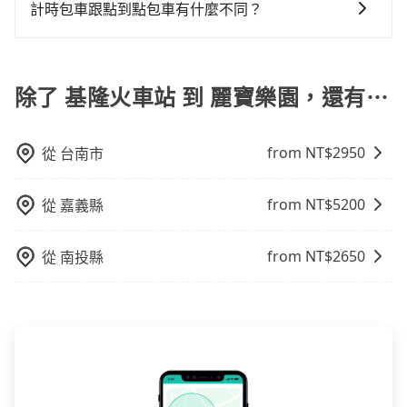
中長程提供最優惠的價格。 (3) 全台服務，不分城市與郊
不限單程或來回。
計時包車跟點到點包車有什麼不同？
車或者要載其他乘客的人來說就有不小的風險。最後，
區。 (4) 有較為嚴謹的乘車時間與取消政策。
雖然路邊隨租隨還看似方便，但實際使用時還是有其區
計時包車和點到點包車都是包車服務的形式，但有一些
域的限制，實際可停靠的地點與你的上下車地點仍有段
不同之處： 計時包車：計時包車是按照用車時間來計
距離，在遇到下雨天或者載行李時，就顯得非常不便。
費，通常以每小時為單位，客戶可以根據自己的需要預
除了 基隆火車站 到 麗寶樂園，還有⋯
定一定時間的包車服務。這種服務適用於需要在城市內
多個地點間來回穿梭的客戶，例如市區觀光、商務差旅
from NT$
2950
從
台南市
等。 點到點包車：點到點包車是按照里程和目的地來計
費，客戶可以預先告知出發地點A到目的地B，會根據路
線和里程來計算費用。這種服務通常適用於單程或從一
from NT$
5200
從
嘉義縣
個城市到另一個城市的長途包車。
from NT$
2650
從
南投縣