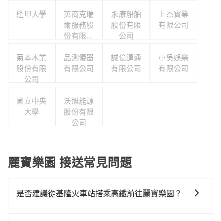
逢甲大學
英商克瑞
永康船舶
上杰實業
爾服務股
股份有限
有限公司
份有限公
公司
司台灣分
菊本木業
品測儀器
公司
誠億運通
小吳娛樂
股份有限
有限公司
有限公司
有限公司
公司
國立中央
沃旭能源
大學
股份有限
公司
麗寶樂園 接送常見問題
是否建議從基隆火車站搭乘高鐵前往麗寶樂園？
若要從基隆火車站搭高鐵前往麗寶樂園，高鐵較貴、費