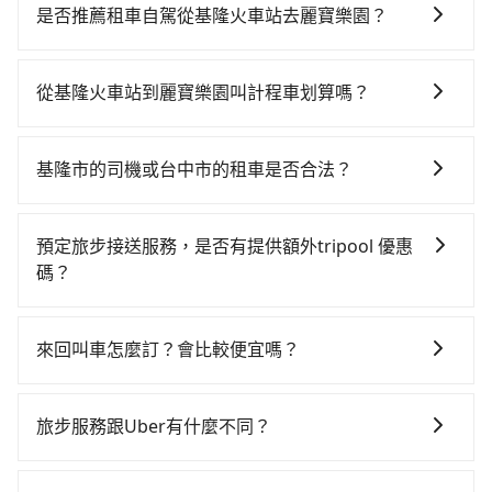
時！從最早06:15一直到22:50，南港-台中一天最多有
是否推薦租車自駕從基隆火車站去麗寶樂園？
101班次高鐵可搭乘。假設從基隆火車站 (基隆市仁愛區)
如果你有台灣駕照且對自己駕駛技術有信心，且在車上
前往最靠近的南港高鐵站，叫一輛計程車花費約600元、
時不需要閉目養神（因為要自己開車），最重要的是你
車程約29分鐘。抵達高鐵站後，步行進站、現場購票並
從基隆火車站到麗寶樂園叫計程車划算嗎？
當天就要來回，那在基隆路邊可隨租隨借的iRent應該是
於月台排隊的時間約20分鐘，再乘坐58~77分鐘（平均
如選擇小黃直達，在基隆可以透過app叫車的有55688台
你最便宜選擇。註冊完iRent的app後，可以每小時
68分）的高鐵從南港站前往台中高鐵站，每人票價750
灣大車隊、Uber和Yoxi，如果在路邊攔不到車，也可考
$115~205承租小轎車，每公里再額外加收$3.2，從基隆
元，再用10分鐘出站、等待車站前排班的計程車，搭上
基隆市的司機或台中市的租車是否合法？
慮打電話至基隆火車站附近的計程車隊，如穩泰交通、
火車站到麗寶樂園的花費預估為$2,100~2,650（金額差
小黃後約花36分鐘、車費900元後，抵達麗寶樂園 (台中
許多的Line群組或Facebook社團裡，有很多低價的白牌
建源計程車等叫車看看。依照里程跳錶計算，價格約為
異來自於平假日、車款差異、抵達目的地後多久原路返
市后里區) 的目的地。全程加上轉車時間共2小時43分
車、私家車或野雞車在招攬生意，這不僅是違法可能被
4,015~4,800元間，但如改預約tripool可省高達
回），雖已將eTag和可能的每小時40元路邊停車費用預
預定旅步接送服務，是否有提供額外tripool 優惠
鐘，假設2位同行，高鐵加轉乘之平均每人花費為1,500
警察臨檢並趕下車，出意外後保險公司更是不會提供任
$2,200。綜合以上，無論在價格或服務品質上，tripool
估進去，但額外的汽車保險與可能的罰單都需自付。再
碼？
元。但如果全程使用tripool並到府專車接送，則每人平
何理賠，如果又遇到心術不正的司機，其犯罪行為可能
都是你從基隆火車站到麗寶樂園的最佳選擇。
者，和運的iRent只提供最基本的車型，如Toyota
均花費約1,290元，費時1小時48分鐘。選擇搭乘高鐵而
旅步有針對已訂購去程，但也有回程需求的乘客提供95
都無法監控或追查。最好別為了省小錢而冒上不必要的
Yaris、Prius C、Vios這類乘坐體驗較差的車款，如果人
不預約包車，不僅每人至少額外負擔210元車資，而且更
折優惠，只需在預定去程時勾選下方選項：「預定來
風險。而tripool雇用的司機、使用的車輛以及配合的車
來回叫車怎麼訂？會比較便宜嗎？
數超過四位，更是沒有較大的七人座或九人座可供選
會額外浪費55分鐘在轉乘與等車上，現在還不馬上來預
回，價錢更優惠」，即可獲取回程95折折價券，供您預
行，一定符合台灣法律規定，除了司機擁有合法的職業
擇，而且無人租車最令人詬病的就是車況，打開車門才
約tripool！如果你是獨自一人乘車，也可參考tripool的
為了乘客未來可能的訂單修改或取消，每筆訂單只含一
定回程時使用。
駕駛執照以及良民證外，車輛一定投保最高300萬乘客
發現仍有上一組乘客遺留的垃圾或者撞凹的車門仍未被
拼車共乘服務，最多可再節省50%的交通費用。
趟車的資訊，所以如果需要來回叫車，請分兩筆訂單預
險。最好辨別叫的車是否合法，就看車牌的開頭，只要
旅步服務跟Uber有什麼不同？
修理，每一次租車都好像在開樂透一樣。另外，偶爾也
定。至於價格已經市場最優惠，並無特別針對來回車趟
不是R或T開頭的車，就一定是違法。
會遇到明明已經預約了時間但上一位用戶卻遲遲尚未歸
tripool 旅步具備以下特色： (1) 採事前預約制。 (2) 在
做額外折扣，但如果手上有優惠代碼，歡迎直接使用，
還，又或者要還車時卻偏偏找不到停車位，對於急著用