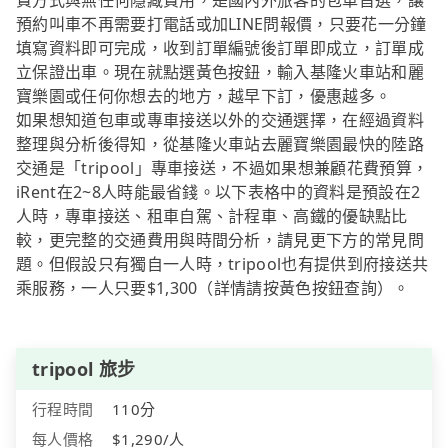
費方式與無任何隱藏費用，是國內外旅客的包車首選，讓
預約叫車不再需要打電話或加LINE問報價，只要花一分鐘
填寫資料即可完成，收到訂單編號後訂單即成立，訂單成
立保證出車。現在就點選黃色按鈕，輸入基隆火車站和麗
寶樂園或任何你想去的地方，越早下訂，優惠越多。
如果想知道包車或專車接送以外的交通選擇，在經過資料
整理與分析後得知，從基隆火車站去麗寶樂園最快的陸路
交通是「tripool」專車接送，不過如果想兼顧花費預算，
iRent在2~8人時能最省錢。以下表格中的資料是預設在2
人時，專車接送、租車自駕、計程車、高鐵的優缺點比
較，更完整的交通費用與時間分析，請見更下方的常見問
題。但假設只有獨自一人時，tripool也有提供到府接送共
乘服務，一人只要$1,300（詳情請按黃色按鈕查詢）。
tripool 旅步
行程時間
110分
每人價格
$1,290/人