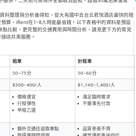
不搶快，二天前可無條件全額取消退款，超過50萬名乘客肯
資料整理與分析後得知，從大有國中去台北君悅酒店最快的陸
費預算，iRent在1~8人時能最省錢。以下表格中的資料是預設
缺點比較，更完整的交通費用與時間分析，請見更下方的常見
到府接送共乘服務。
租車
計程車
50~75分
50~60分
$300~400/人
$1,140~1,400/人
價格便宜
滿足臨時需求
行程彈性
不需事先付款
甲租乙還
額外交通往返取車點
品質參差不齊
取還車時間受限
通常僅能乘坐四位