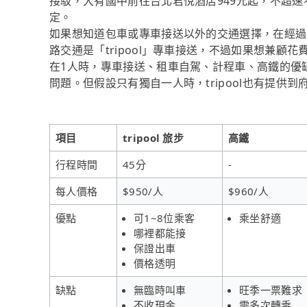
接駁，大有國中前往台北君悅酒店949元起，不超速
定。
如果想知道包車或專車接送以外的交通選擇，在經過
路交通是「tripool」專車接送，不過如果想兼顧花
在1人時，專車接送、租車自駕、計程車、高鐵的優
問題。但假設只有獨自一人時，tripool也有提供
項目
tripool 旅步
高鐵
行程時間
45分
-
每人價格
$950/人
$960/人
優點
可1~8位乘客
乘坐舒適
哪裡都能接
保證出車
價格透明
缺點
無臨時叫車
旺季一票難求
不收現金
需多次轉乘