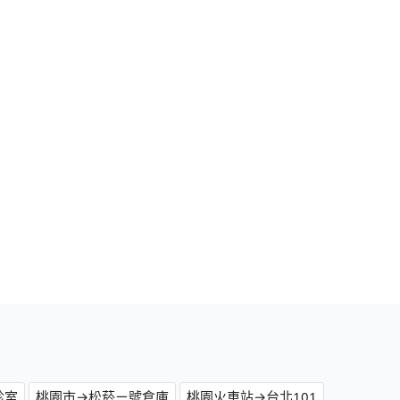
診室
桃園市→松菸ㄧ號倉庫
桃園火車站→台北101