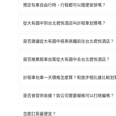
產生。
預定包車自由行時，行程都可以隨便安排嗎？
只要不超出您選用的用車時間及行程總公里數，且行
的需求安排的。
從大有國中到台北君悅酒店叫計程車划算嗎？
如選擇小黃直達，在桃園可以透過app叫車的有55688台
到車，也可考慮打電話至大有國中附近的計程車隊
是否建議從大有國中搭乘高鐵前往台北君悅酒店？
看。依照里程跳錶計算，價格約為1,135~1,400
從大有國中搭高鐵去台北君悅酒店絕非最佳選擇，高
價格或服務品質上，tripool都是你從大有國中到
班車次，從最早06:49到23:40，過了末班車到
是否推薦租車自駕從大有國中去台北君悅酒店？
園區) 前往最靠近的桃園高鐵站，叫一輛計程車花費
如果你有台灣駕照且對自己駕駛技術有信心，且需要
購票並於月台排隊的時間約15分鐘，再乘坐16~2
該適合你。註冊完iRent的app後，可以每小時$
160元，再用15分鐘出站、等待車站前排班的計程
計程車包車一天價格怎麼算？和旅步相比誰比較划
加收$3.2，從大有國中到台北君悅酒店的花費預估為$
店 (台北市信義區) 的目的地。全程加上轉車時間共
計程車包車的價格通常根據時間或距離計算，包車
預估進去，但額外的汽車保險與可能的罰單都需自付。再
程使用tripool並到府專車接送，則僅需花費約9
區，價格可能有所不同。另外，計程車包車價格也
Yaris、Prius C、Vios這類乘坐體驗較差
負擔10元車資，而且更會額外浪費64分鐘在轉乘與等
是否會提供收據？如公司需要報帳可以打統編嗎？
前，最好先詢問清楚具體價格和注意事項。相比之
擇，而且無人租車最令人詬病的就是車況，打開車
在乘車結束後一週內，tripool都會透過第三方
車時間和里程、車型來計費，價格在網站上公開透
理，每一次租車都好像在開樂透一樣。另外，偶爾
付款前可以輸入公司的抬頭與統編，可向國稅局報
又或者要還車時卻偏偏找不到停車位，對於急著用
怎麼訂房最便宜？