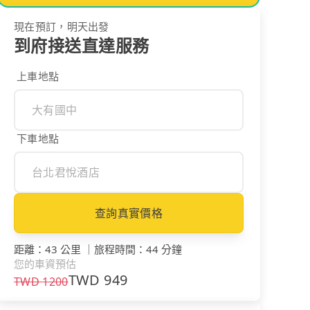
現在預訂，明天出發
到府接送直達服務
上車地點
下車地點
查詢真實價格
距離
：
43 公里
｜
旅程時間
：
44 分鐘
您的車資預估
TWD
949
TWD
1200