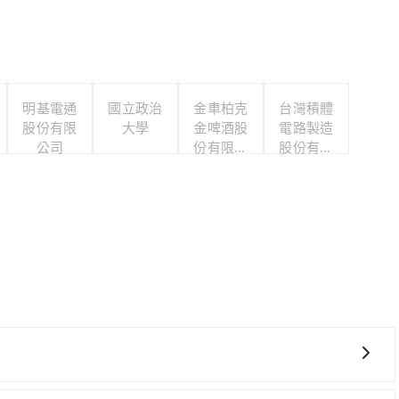
明基電通
國立政治
金車柏克
台灣積體
股份有限
大學
金啤酒股
電路製造
公司
份有限公
股份有限
司
公司
00 萬乘客險、司機小費、營業稅等，不會再有其他額外的費用