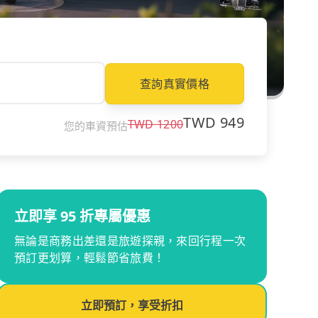
查詢真實價格
TWD
949
TWD
1200
您的車資預估
立即享 95 折專屬優惠
無論是商務出差還是旅遊探親，來回行程一次
預訂更划算，輕鬆節省旅費！
立即預訂，享受折扣