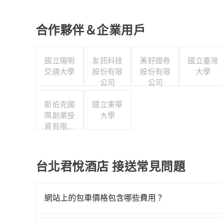
合作夥伴＆企業用戶
國立陽明
友訊科技
美好證券
國立臺灣
交通大學
股份有限
股份有限
大學
公司
公司
斯伯克國
國立東華
際創業投
大學
資有限公
司
台北君悅酒店 接送常見問題
網站上的包車價格包含哪些費用？
網站上的價格已包含基本車趟所有費用，即最高 3