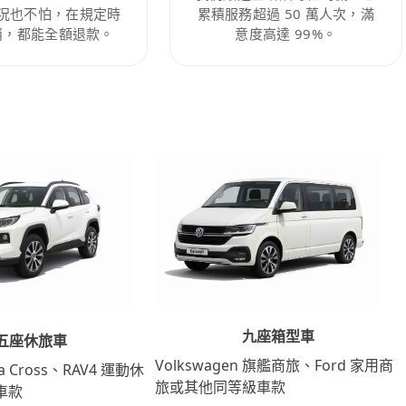
況也不怕，在規定時
累積服務超過 50 萬人次，滿
消，都能全額退款。
意度高達 99%。
九座箱型車
五座休旅車
Volkswagen 旗艦商旅、Ford 家用商
lla Cross、RAV4 運動休
旅或其他同等級車款
車款