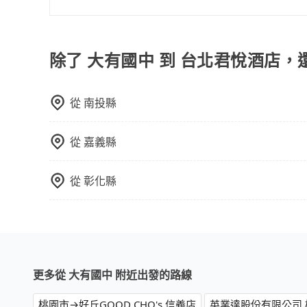
完全符合台灣的法律規範。
邊隨租隨還看似方便，但實際使用時還是有其區域
現在旅客預訂飯店已經很少透過旅行社，大多是透過OTA (
遇到下雨天或者載行李時，就顯得非常不便。
區、價位、人數、特殊需求來搜尋適合的旅店與房型
或者使用特定的信用卡，還可以累積點數做現金回
除了 大有國中 到 台北君悅酒店，
Booking.com、Agoda.com、Hotels.com
就完成，事先不用電話確認空房，事後也不用告知
從
南投縣
的飯店，有可能再多平台同時上架而發生超賣的現
選擇評分高、評論多的飯店，不然就是還要再人工
打電話問的價格可能比民宿訂房網來得便宜，但缺
從
嘉義縣
這些瑣碎的事，台灣本土的AsiaYo或者國際Airbn
從
彰化縣
更多從 大有國中 附近出發的路線
桃園市→好丘GOOD CHO's 信義店
英業達股份有限公司 桃科