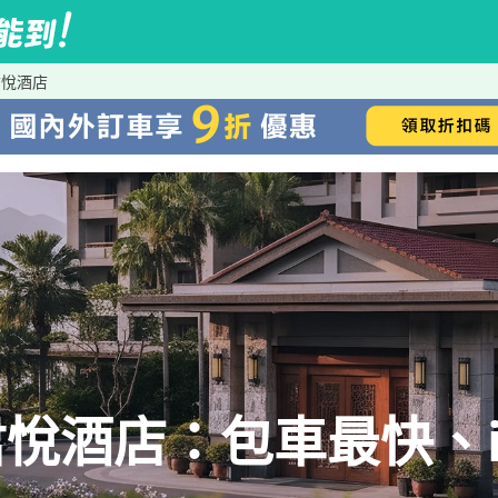
君悅酒店
悅酒店：包車最快、iR