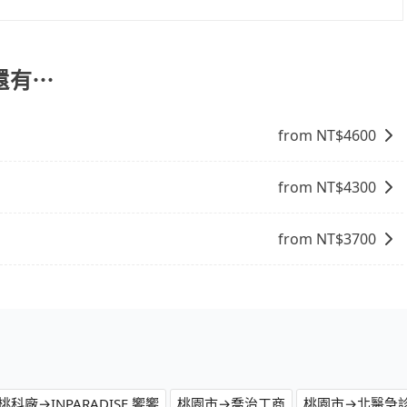
的限制，實際可停靠的地點與你的上下車地點仍有段距離，在
online travel agent) 來完成，除了可以快速依據地
，更重要的是通常價格是官網的6~8折，如果又有加入會員
饋或未來換取免費的住房。台灣人常用的線上訂房平台有
還有⋯
、Expedia.com、Trip.com等。正常來說，線上刷卡付款完後預定
付款完畢，一切都能在網路上操作。但有些較冷門或規模較小
from NT$
4600
象，便有可能到了現場卻沒房可住的窘境，所以在預定時要不
電話與飯店確認。預訂民宿方面，如不怕麻煩，有些時候直接
點就是多數要匯款並再人工確認。假如不介意多花一點錢省下
from NT$
4300
b都值得推薦。
from NT$
3700
廠→INPARADISE 饗饗
桃園市→喬治工商
桃園市→北醫急