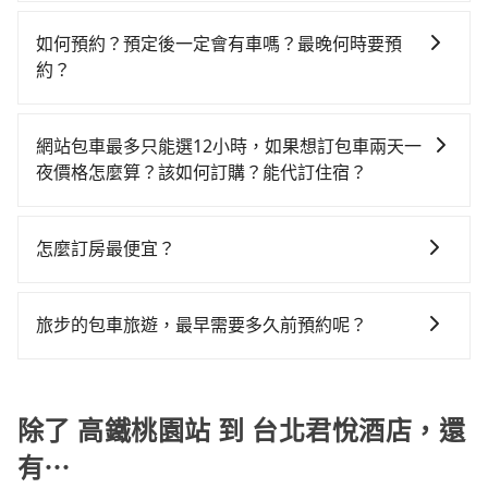
適合的，另外旅步也特別為您心愛的寶貝準備了兒童座
如太平洋計程車、零距離網路派車、寰宇車行等叫車看
eTag和可能的每小時40元路邊停車費用預估進去，但額
市信義區) 的目的地。全程加上轉車時間共1小時20分
椅及兒童用增高墊供您選購(租借300元/個)，讓您和孩子
看。依照里程跳錶計算，價格約為1,235~1,500元間，但
外的汽車保險與可能的罰單都需自付。再者，和運的
如何預約？預定後一定會有車嗎？最晚何時要預
鐘，假設5位同行，高鐵加轉乘之平均每人花費為280
出遊時安全更有保障。
如改預約tripool可省高達$500。綜合以上，無論在價格
iRent只提供最基本的車型，如Toyota Yaris、Prius C、
約？
元。但如果全程使用tripool並到府專車接送，則每人平
或服務品質上，tripool都是你從高鐵桃園站到台北君悅
Vios這類乘坐體驗較差的車款，如果人數超過四位，更
均花費約250元，費時46分鐘。選擇搭乘高鐵而不預約
如要預約從高鐵桃園站前往台北君悅酒店的專車接送服
酒店的最佳選擇。
是沒有較大的七人座或九人座可供選擇，而且無人租車
包車，不僅每人至少額外負擔30元車資，而且更會額外
務，可直接線上輸入上下車地點或地址，三秒內即可查
網站包車最多只能選12小時，如果想訂包車兩天一
最令人詬病的就是車況，打開車門才發現仍有上一組乘
浪費34分鐘在轉乘與等車上，現在還不馬上來預約
到真實價格，照著步驟填寫完乘客資料與線上刷卡，訂
夜價格怎麼算？該如何訂購？能代訂住宿？
客遺留的垃圾或者撞凹的車門仍未被修理，每一次租車
tripool！如果你是三人以下要乘車，也可參考tripool的
單即成立。在拿到訂單編號後，隨即會在手機上收到簡
都好像在開樂透一樣。另外，偶爾也會遇到明明已經預
拼車共乘服務，最多可再節省50%的交通費用。
旅步的包車服務是以一天一張訂單的方式計算，如果您
訊以及電子郵件確認信，如此就完成預約了，而司機與
約了時間但上一位用戶卻遲遲尚未歸還，又或者要還車
需要連續兩天的包車服務，可以在官網上分開預定兩天
車輛的詳細資料，將於乘車前一晚八點透過SMS和
怎麼訂房最便宜？
時卻偏偏找不到停車位，對於急著用車或者要載其他乘
的行程。另外，目前旅步只提供接送服務，暫不提供代
EMAIL提供。一旦付款完畢，tripool保證出車。一般建
客的人來說就有不小的風險。最後，雖然路邊隨租隨還
現在旅客預訂飯店已經很少透過旅行社，大多是透過
訂住宿服務。
議出發前一天中午以前完成預約，越早下訂價格越低
看似方便，但實際使用時還是有其區域的限制，實際可
OTA (online travel agent) 來完成，除了可以快速依據
價，如臨時需要，前一天傍晚五點前仍會收單，最遲如
旅步的包車旅遊，最早需要多久前預約呢？
停靠的地點與你的上下車地點仍有段距離，在遇到下雨
地區、價位、人數、特殊需求來搜尋適合的旅店與房
當天下午過後乘車，四小時前仍能預約。
天或者載行李時，就顯得非常不便。
當您的行程確定後，建議盡早預訂包車服務，因為旅步
型，更重要的是通常價格是官網的6~8折，如果又有加入
提供早鳥優惠，您越早預訂就能享有更優惠的價格。所
會員或者使用特定的信用卡，還可以累積點數做現金回
以不妨趁早訂購，享受更划算的價格。
除了 高鐵桃園站 到 台北君悅酒店，還
饋或未來換取免費的住房。台灣人常用的線上訂房平台
有Booking.com、Agoda.com、Hotels.com、
有⋯
Expedia.com、Trip.com等。正常來說，線上刷卡付款