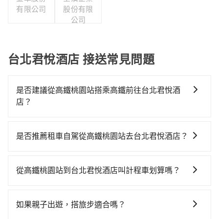
有限公司
股份有限
公司
台北君悅酒店 接送常見問題
是否建議從高鐵桃園站搭乘高鐵前往台北君悅酒
店？
從高鐵桃園站搭高鐵去台北君悅酒店絕非最佳選擇，高
鐵較貴、費時、轉車麻煩！桃園-台北雖然一天最多時有
是否推薦租車自駕從高鐵桃園站去台北君悅酒店？
74班車次，從最早06:49到23:40，過了末班車到清晨的
如果你有台灣駕照且對自己駕駛技術有信心，且在車上
時段，還是要找其他交通方案。假設從高鐵桃園站 (桃園
時不需要閉目養神（因為要自己開車），在北北基桃竹
市中壢區) 出發，步行進入高鐵站約5分鐘，現場買票或
從高鐵桃園站到台北君悅酒店叫計程車划算嗎？
有提供甲地乙還的iRent應該適合你。註冊完iRent的
月台等車時間約10分鐘，再乘坐16~22分鐘（平均20
如選擇小黃直達，在桃園可以透過app叫車的有55688台
app後，可以每小時$115~205（平假日與車型而有不
分）的高鐵從桃園站前往台北高鐵站，每人票價160元，
灣大車隊、Uber、Line Taxi、Yoxi等，如果在路邊攔不
同）承租小轎車，每公里再額外加收$3.2，從高鐵桃園
再用15分鐘出站、等待車站前排班的計程車，搭上小黃
如果親子出遊，搭旅步適合嗎？
到車，也可考慮打電話至高鐵桃園站附近的計程車隊，
站到台北君悅酒店的花費預估為$350~400，雖已將
後約花30分鐘、車費300元後，抵達台北君悅酒店 (台北