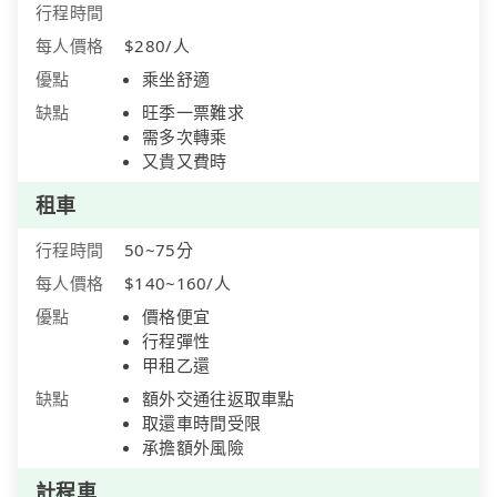
行程時間
每人價格
$280/人
優點
乘坐舒適
缺點
旺季一票難求
需多次轉乘
又貴又費時
租車
行程時間
50~75分
每人價格
$140~160/人
優點
價格便宜
行程彈性
甲租乙還
缺點
額外交通往返取車點
取還車時間受限
承擔額外風險
計程車