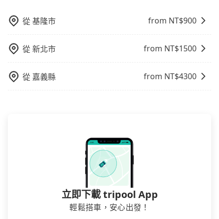
完後預定就完成，事先不用電話確認空房，事後也不用
告知付款完畢，一切都能在網路上操作。但有些較冷門
from NT$
900
從
基隆市
或規模較小的飯店，有可能再多平台同時上架而發生超
賣的現象，便有可能到了現場卻沒房可住的窘境，所以
from NT$
1500
從
新北市
在預定時要不選擇評分高、評論多的飯店，不然就是還
要再人工電話與飯店確認。預訂民宿方面，如不怕麻
from NT$
4300
從
嘉義縣
煩，有些時候直接打電話問的價格可能比民宿訂房網來
得便宜，但缺點就是多數要匯款並再人工確認。假如不
介意多花一點錢省下這些瑣碎的事，台灣本土的AsiaYo
或者國際Airbnb都值得推薦。
立即下載 tripool App
輕鬆搭車，安心出發！