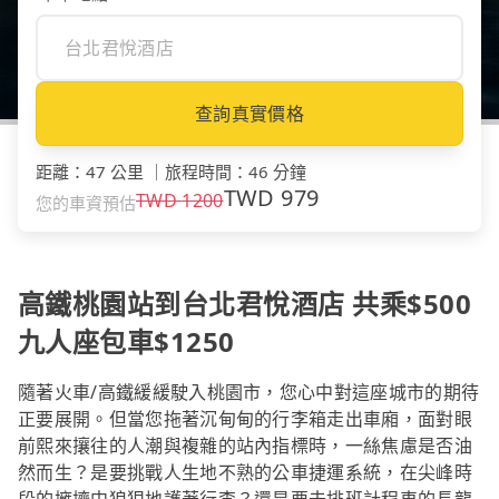
查詢真實價格
距離
：
47 公里
｜
旅程時間
：
46 分鐘
TWD
979
TWD
1200
您的車資預估
高鐵桃園站到台北君悅酒店 共乘$500
九人座包車$1250
隨著火車/高鐵緩緩駛入桃園市，您心中對這座城市的期待
正要展開。但當您拖著沉甸甸的行李箱走出車廂，面對眼
前熙來攘往的人潮與複雜的站內指標時，一絲焦慮是否油
然而生？是要挑戰人生地不熟的公車捷運系統，在尖峰時