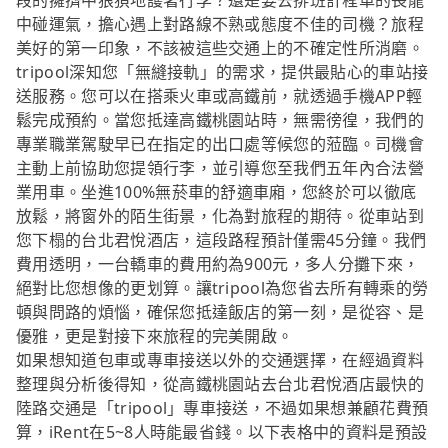
段的擁擠中狼狽地護著行李？還是要去排班計程車的長龍
中碰運氣，擔心遇上對路線不熟或態度不佳的司機？旅程
美好的第一印象，不該被這些交通上的不確定性所消磨。
tripool深知您「無縫接軌」的需求，提供最貼心的車站接
送服務。您可以在搭乘火車或高鐵前，就透過手機APP輕
鬆完成預約。當您抵達高鐵桃園站時，無需徬徨，我們的
專業職業駕駛早已在指定的出口處等候您的蒞臨。司機會
主動上前協助您提領行李，並引導您至我們五年內合法營
業用車。坐進100%無菸車的舒適車廂，您終於可以徹底
放鬆，將窗外的陌生街景，化為對旅程的期待。從車站到
您下榻的台北君悅酒店，這段路程預計僅需45分鐘。我們
費用透明，一台轎車的費用約為900元，多人分攤下來，
絕對比您想像的更划算。讓tripool為您省去所有轉乘的勞
頓與問路的煩惱，確保您抵達飯店的第一刻，是從容、是
優雅，更是對接下來旅程的完美開啟。
如果想知道包車或專車接送以外的交通選擇，在經過資料
整理與分析後得知，從高鐵桃園站去台北君悅酒店最快的
陸路交通是「tripool」專車接送，不過如果想兼顧花費預
算，iRent在5~8人時能最省錢。以下表格中的資料是預設