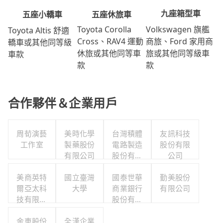
九座箱型車
五座休旅車
五座小轎車
Volkswagen 旗艦
Toyota Corolla
Toyota Altis 舒適
商旅、Ford 家用商
Cross、RAV4 運動
轎車或其他同等級
旅或其他同等級車
休旅或其他同等車
車款
款
款
合作夥伴＆企業用戶
周荀演藝
美時化學
台灣積體
友訊科技
工作室
製藥股份
電路製造
股份有限
有限公司
股份有限
公司
公司
美商英特
國立臺灣
國泰世華
勤美股份
爾亞太科
大學
商業銀行
有限公司
技有限公
股份有限
司
公司
金車股份
全漢企業