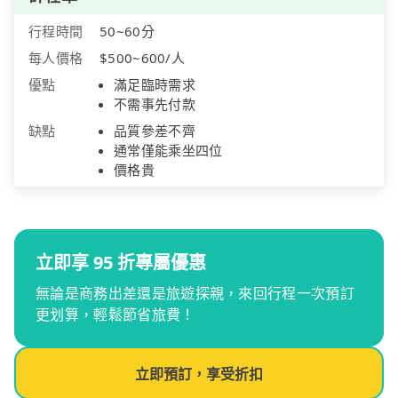
行程時間
50~60分
每人價格
$500~600/人
優點
滿足臨時需求
不需事先付款
缺點
品質參差不齊
通常僅能乘坐四位
價格貴
立即享 95 折專屬優惠
無論是商務出差還是旅遊探親，來回行程一次預訂
更划算，輕鬆節省旅費！
立即預訂，享受折扣