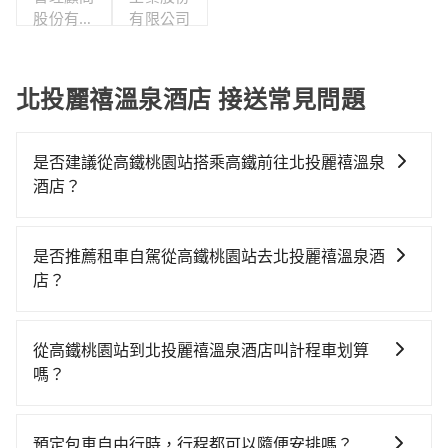
股份有限
有限公司
公司
北投麗禧溫泉酒店 接送常見問題
是否建議從高鐵桃園站搭乘高鐵前往北投麗禧溫泉
酒店？
從高鐵桃園站搭高鐵去北投麗禧溫泉酒店絕非最佳選
擇，高鐵較貴、費時、轉車麻煩！桃園-台北雖然一天最
是否推薦租車自駕從高鐵桃園站去北投麗禧溫泉酒
多時有74班車次，從最早06:49到23:40，過了末班車到
店？
清晨的時段，還是要找其他交通方案。假設從高鐵桃園
雖然從高鐵桃園站到北投麗禧溫泉酒店可以選擇租車自
站 (桃園市中壢區) 出發，步行進入高鐵站約5分鐘，現場
駕，但花費可能不小。租車公司一般以天為單位計費，
買票或月台等車時間約10分鐘，再乘坐16~22分鐘（平
從高鐵桃園站到北投麗禧溫泉酒店叫計程車划算
小轎車如Toyota Yaris、Nissan Kicks，一天租金
均20分）的高鐵從桃園站前往台北高鐵站，每人票價
嗎？
$1,500起，九人座如Hyundai Staria或Volkswagen
160元，再用15分鐘出站、等待車站前排班的計程車，
如選擇小黃直達，在桃園可以透過app叫車的有55688台
T6，一天租金約$4,500，油錢（每公里約3元）、
搭上小黃後約花32分鐘、車費400元後，抵達北投麗禧
灣大車隊、Uber、Line Taxi、Yoxi等，如果在路邊攔不
eTag（每公里約1元）、路邊停車（每小時約40元）、
溫泉酒店 (台北市北投區) 的目的地。全程加上轉車時間
預定包車自由行時，行程都可以隨便安排嗎？