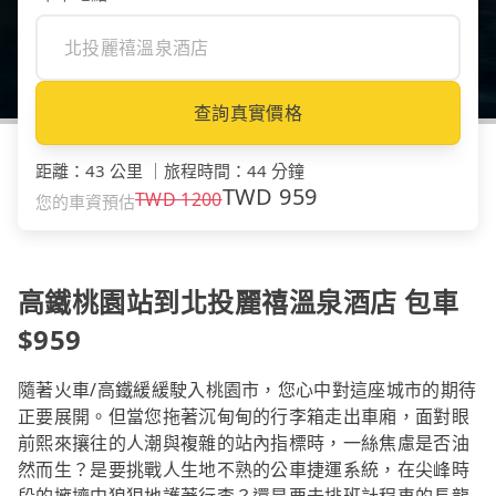
查詢真實價格
距離
：
43 公里
｜
旅程時間
：
44 分鐘
TWD
959
TWD
1200
您的車資預估
高鐵桃園站到北投麗禧溫泉酒店 包車
$959
隨著火車/高鐵緩緩駛入桃園市，您心中對這座城市的期待
正要展開。但當您拖著沉甸甸的行李箱走出車廂，面對眼
前熙來攘往的人潮與複雜的站內指標時，一絲焦慮是否油
然而生？是要挑戰人生地不熟的公車捷運系統，在尖峰時