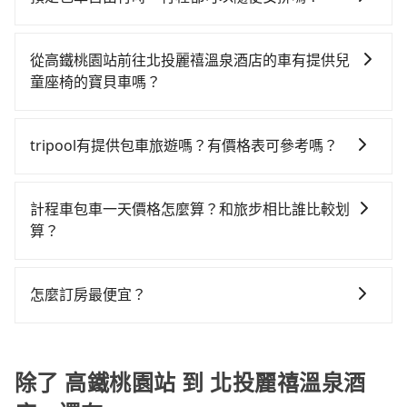
到車，也可考慮打電話至高鐵桃園站附近的計程車隊，
保險費、罰單另計。由於絕大多數的租車公司都沒法提
共1小時22分鐘，假設4位同行，高鐵加轉乘之平均每人
只要不超出您選用的用車時間及行程總公里數，且行程
如520計程車、中信計程車、大友計程車等叫車看看。依
供甲租乙還的服務，所以要不當天就需往返高鐵桃園站
花費為260元。但如果全程使用tripool並到府專車接
沒有到達海拔1500公里以上的山區，行程都是可以依照
照里程跳錶計算，價格約為1,135~1,400元間，若改選
與北投麗禧溫泉酒店，不然就是需要一次租用多天，如
從高鐵桃園站前往北投麗禧溫泉酒店的車有提供兒
送，則每人平均花費約240元，費時44分鐘。選擇搭乘
您的需求安排的。
tripool的專車服務可再更便宜。綜合以上，無論在價格
此預計小轎車的花費至少$2,100、九人座$5,100起。透
童座椅的寶貝車嗎？
高鐵而不預約包車，不僅每人至少額外負擔20元車資，
或服務品質上，tripool都是你從高鐵桃園站到北投麗禧
過app預約tripool的單程專車接送才是前往旅宿最便宜
而且更會額外浪費38分鐘在轉乘與等車上，現在還不馬
台灣法律有規定，無論年紀大小，所有乘客乘車時均需
溫泉酒店的最佳選擇。
方便的選擇。
上來預約tripool！如果你是三人以下要乘車，也可參考
繫好安全帶，如四歲以下或身高不足的幼童無法正常綁
tripool有提供包車旅遊嗎？有價格表可參考嗎？
tripool的拼車共乘服務，最多可再節省50%的交通費
安全帶，則需使用嬰兒/兒童座椅或輔以增高墊。如有幼
用。
tripool提供全台各地包括北投麗禧溫泉酒店與高鐵桃園
童同行，在預訂tripool的寶貝車時，可以直接在網站勾
站的包車旅遊，從單純的單趟接送到算時間的計時包車
選租用適合1~4歲的兒童汽車座椅或4歲以上的增高墊，
計程車包車一天價格怎麼算？和旅步相比誰比較划
都有，可彈性選擇2~12小時的服務，滿足家族出遊、朋
如有新生兒需要0~1歲的嬰兒後向汽座，可先向客服人員
算？
友聚會、婚喪喜慶等不同的需求。價格透明、無隱藏費
確認庫存再行租用，每個300元。當然，更鼓勵父母自行
計程車包車的價格通常根據時間或距離計算，包車的價
用，網站試算即真實價格，免去來回電話確認。一天包
攜帶汽車座椅，不僅家中小寶貝坐的舒適習慣。
格通常是根據時間或距離來計算，而且在不同城市和地
車的價格可能跟其他車隊相差無幾，但是如果只需要短
怎麼訂房最便宜？
區，價格可能有所不同。另外，計程車包車價格也可能
時數或者單程專車服務者，敢大聲說我們價格絕對最划
現在旅客預訂飯店已經很少透過旅行社，大多是透過
會因為交通狀況等因素而有所變動。因此，在預定包車
算。網站上可直接挑選小轎車、休旅車、或九人座箱型
OTA (online travel agent) 來完成，除了可以快速依據
之前，最好先詢問清楚具體價格和注意事項。相比之
車，如需10人以上巴士，請來信洽詢。
地區、價位、人數、特殊需求來搜尋適合的旅店與房
除了 高鐵桃園站 到 北投麗禧溫泉酒
下，旅步的包車服務價格相對更為透明和具體，一般是
型，更重要的是通常價格是官網的6~8折，如果又有加入
按照包車時間和里程、車型來計費，價格在網站上公開