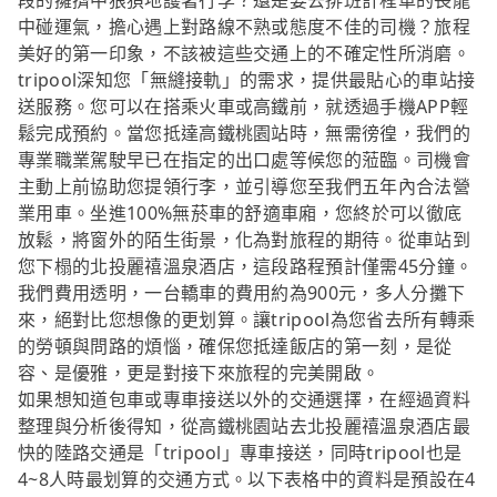
段的擁擠中狼狽地護著行李？還是要去排班計程車的長龍
中碰運氣，擔心遇上對路線不熟或態度不佳的司機？旅程
美好的第一印象，不該被這些交通上的不確定性所消磨。
tripool深知您「無縫接軌」的需求，提供最貼心的車站接
送服務。您可以在搭乘火車或高鐵前，就透過手機APP輕
鬆完成預約。當您抵達高鐵桃園站時，無需徬徨，我們的
專業職業駕駛早已在指定的出口處等候您的蒞臨。司機會
主動上前協助您提領行李，並引導您至我們五年內合法營
業用車。坐進100%無菸車的舒適車廂，您終於可以徹底
放鬆，將窗外的陌生街景，化為對旅程的期待。從車站到
您下榻的北投麗禧溫泉酒店，這段路程預計僅需45分鐘。
我們費用透明，一台轎車的費用約為900元，多人分攤下
來，絕對比您想像的更划算。讓tripool為您省去所有轉乘
的勞頓與問路的煩惱，確保您抵達飯店的第一刻，是從
容、是優雅，更是對接下來旅程的完美開啟。
如果想知道包車或專車接送以外的交通選擇，在經過資料
整理與分析後得知，從高鐵桃園站去北投麗禧溫泉酒店最
快的陸路交通是「tripool」專車接送，同時tripool也是
4~8人時最划算的交通方式。以下表格中的資料是預設在4