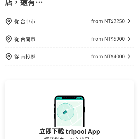
店，還有⋯
會員或者使用特定的信用卡，還可以累積點數做現金回
透明，方便客戶可以更加準確地了解行程所需時間和費
饋或未來換取免費的住房。台灣人常用的線上訂房平台
用。
有Booking.com、Agoda.com、Hotels.com、
from NT$
2250
從
台中市
Expedia.com、Trip.com等。正常來說，線上刷卡付款
完後預定就完成，事先不用電話確認空房，事後也不用
from NT$
5900
從
台南市
告知付款完畢，一切都能在網路上操作。但有些較冷門
或規模較小的飯店，有可能再多平台同時上架而發生超
賣的現象，便有可能到了現場卻沒房可住的窘境，所以
from NT$
4000
從
南投縣
在預定時要不選擇評分高、評論多的飯店，不然就是還
要再人工電話與飯店確認。預訂民宿方面，如不怕麻
煩，有些時候直接打電話問的價格可能比民宿訂房網來
得便宜，但缺點就是多數要匯款並再人工確認。假如不
介意多花一點錢省下這些瑣碎的事，台灣本土的AsiaYo
或者國際Airbnb都值得推薦。
立即下載 tripool App