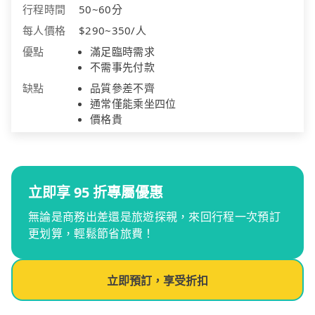
行程時間
50~60分
每人價格
$290~350/人
優點
滿足臨時需求
不需事先付款
缺點
品質參差不齊
通常僅能乘坐四位
價格貴
立即享 95 折專屬優惠
無論是商務出差還是旅遊探親，來回行程一次預訂
更划算，輕鬆節省旅費！
立即預訂，享受折扣