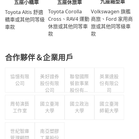
九座箱型車
五座休旅車
五座小轎車
Volkswagen 旗艦
Toyota Corolla
Toyota Altis 舒適
商旅、Ford 家用商
Cross、RAV4 運動
轎車或其他同等級
旅或其他同等級車
休旅或其他同等車
車款
款
款
合作夥伴＆企業用戶
協憶有限
美好證券
聯發國際
英業達股
公司
股份有限
餐飲事業
份有限公
公司
股份有限
司
公司
周荀演藝
國立臺灣
國立政治
國立臺灣
工作室
大學
大學
師範大學
世紀智庫
南亞塑膠
管理顧問
工業股份