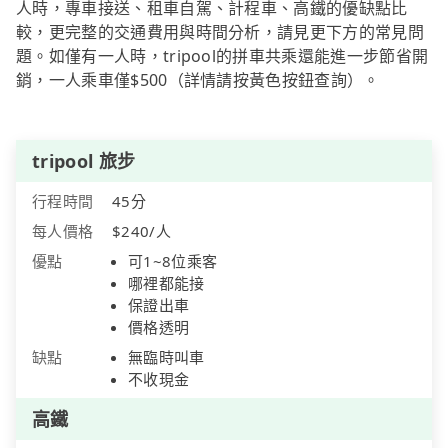
人時，專車接送、租車自駕、計程車、高鐵的優缺點比
較，更完整的交通費用與時間分析，請見更下方的常見問
題。如僅有一人時，tripool的拼車共乘還能進一步節省開
銷，一人乘車僅$500（詳情請按黃色按鈕查詢）。
tripool 旅步
行程時間
45分
每人價格
$240/人
優點
可1~8位乘客
哪裡都能接
保證出車
價格透明
缺點
無臨時叫車
不收現金
高鐵