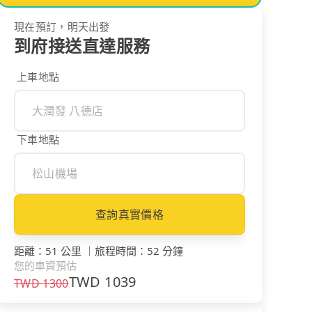
現在預訂，明天出發
到府接送直達服務
上車地點
下車地點
查詢真實價格
距離
：
51 公里
｜
旅程時間
：
52 分鐘
您的車資預估
TWD
1039
TWD
1300