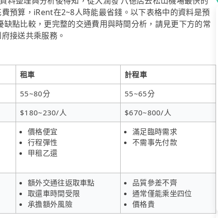
資料整理與分析後得知，從大潤發 八德店去松山機場最快的
花費預算，iRent在2~8人時能最省錢。以下表格中的資料是預
優缺點比較，更完整的交通費用與時間分析，請見更下方的常
供到府接送共乘服務。
租車
計程車
55~80分
55~65分
$180~230/人
$670~800/人
價格便宜
滿足臨時需求
行程彈性
不需事先付款
甲租乙還
額外交通往返取車點
品質參差不齊
取還車時間受限
通常僅能乘坐四位
承擔額外風險
價格貴