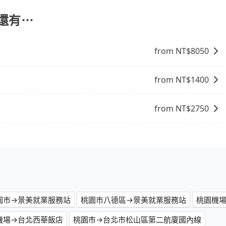
客，並可攜帶四個隨身行李與三個30吋行李箱 九人座廂型車
吋行李箱。 為了確保行車安全及遵守相關法規，我們不能超
，還有⋯
情況收取微搬家費用，費用在300至500元之間。
from NT$
8050
from NT$
1400
from NT$
2750
園市→景美就業服務站
桃園市八德區→景美就業服務站
桃園機
機場→台北西華飯店
桃園市→台北市松山區第二航廈國內線