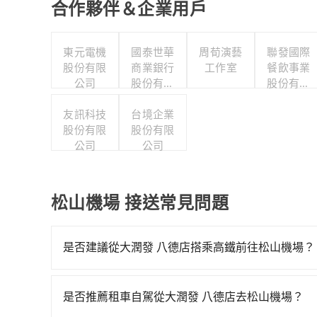
合作夥伴＆企業用戶
東元電機
國泰世華
周荀演藝
聯發國際
股份有限
商業銀行
工作室
餐飲事業
公司
股份有限
股份有限
公司
公司
友訊科技
台境企業
股份有限
股份有限
公司
公司
松山機場 接送常見問題
是否建議從大潤發 八德店搭乘高鐵前往松山機場？
從大潤發 八德店搭高鐵去松山機場絕非最佳選擇，
班車次，從最早06:49到23:40，過了末班車到
是否推薦租車自駕從大潤發 八德店去松山機場？
市八德區) 前往最靠近的桃園高鐵站，叫一輛計程車