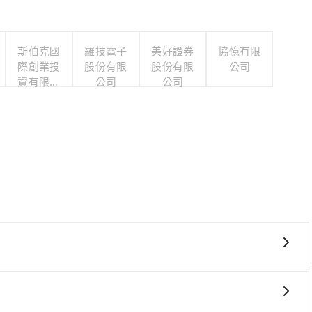
斯伯克國
羅技電子
美好證券
協憶有限
際創業投
股份有限
股份有限
公司
資有限公
公司
公司
司
高鐵較貴、費時、轉車麻煩！桃園-台北雖然一天最多時有74
清晨的時段，還是要找其他交通方案。假設從大潤發 八德店 (桃園
花費約500元、車程約40分鐘。抵達高鐵站後，步行進站、