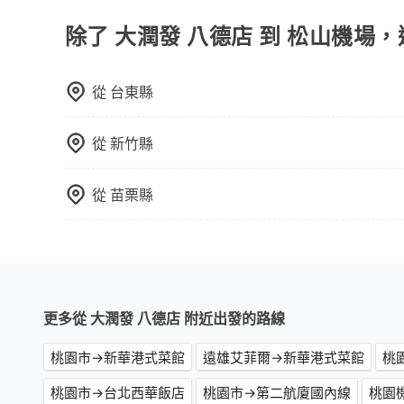
行李與兩個30吋行李箱 五人座休旅車可乘坐四位乘
可乘坐八位乘客，並可攜帶八個隨身行李與六個30
除了 大潤發 八德店 到 松山機場
載人數。 如果您攜帶的行李或物品較多，我們會根據
從
台東縣
從
新竹縣
從
苗栗縣
更多從 大潤發 八德店 附近出發的路線
桃園市→新華港式菜館
遠雄艾菲爾→新華港式菜館
桃
桃園市→台北西華飯店
桃園市→第二航廈國內線
桃園