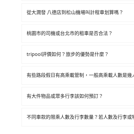
如果你有台灣駕照且對自己駕駛技術有信心，且在
現場購票並於月台排隊的時間約15分鐘，再乘坐16
提供甲地乙還的iRent應該適合你。註冊完iRent的
票價160元，再用15分鐘出站、等待車站前排班的
從大潤發 八德店到松山機場叫計程車划算嗎？
租小轎車，每公里再額外加收$3.2，從大潤發 八德店
場 (台北市松山區) 的目的地。全程加上轉車時間
如選擇小黃直達，在桃園可以透過app叫車的有55688台
每小時40元路邊停車費用預估進去，但額外的汽車保
560元。但如果全程使用tripool並到府專車接
到車，也可考慮打電話至附近的計程車隊，如永順
本的車型，如Toyota Yaris、Prius C、V
約包車，不僅每人至少額外負擔40元車資，而且更
桃園市的司機或台北市的租車是否合法？
跳錶計算，價格約為1,335~1,600元間，但如改預
人座或九人座可供選擇，而且無人租車最令人詬病
tripool！如果你是獨自一人乘車，也可參考tri
許多的Line群組或Facebook社團裡，有很多
上，tripool都是你從大潤發 八德店到松山機場的
撞凹的車門仍未被修理，每一次租車都好像在開樂
警察臨檢並趕下車，出意外後保險公司更是不會提
戶卻遲遲尚未歸還，又或者要還車時卻偏偏找不到
tripool評價如何？旅步的優勢是什麼？
無法監控或追查。最好別為了省小錢而冒上不必要的風
風險。最後，雖然路邊隨租隨還看似方便，但實際
根據google的評價，tripool的服務品質整
一定符合台灣法律規定，除了司機擁有合法的職業駕
地點仍有段距離，在遇到下雨天或者載行李時，就
外，tripool司機專業的駕駛和親切服務態度也
好辨別叫的車是否合法，就看車牌的開頭，只要不是
有些路段假日有高乘載管制，一般高乘載人數是幾
前一日凌晨6點前取消均可無條件全額退費的承諾
當某些特定路段塞車情況嚴重時，為了維持交通秩
種車輛可以通行：(一) 乘載3人(含駕駛和小孩)以上的
有大件物品或眾多行李該如何預訂？
身心障礙證明、記者證或「高速公路高乘載管制」
一般情況，九人座最多可以乘坐八位乘客以及置放
路段，建議最好配合至少兩名以上乘客。
板、床墊、折疊單車、家電等，在乘客人數不多的
不同車款的限乘人數及行李數量？若人數及行李或
司機視線、不會破壞車體、不影響行車安全，會讓
我們提供不同種類的車輛，讓您根據需求選擇最適
透過官網的線上客服洽詢，確認沒問題再下訂。