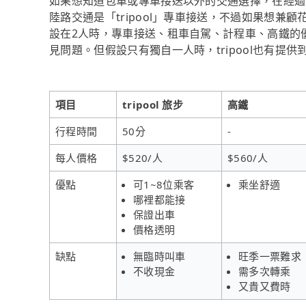
如果想知道包車或專車接送以外的交通選擇，在經過
陸路交通是「tripool」專車接送，不過如果想兼顧
設在2人時，專車接送、租車自駕、計程車、高鐵的
見問題。但假設只有獨自一人時，tripool也有提
項目
tripool 旅步
高鐵
行程時間
50分
-
每人價格
$520/人
$560/人
優點
可1~8位乘客
乘坐舒適
哪裡都能接
保證出車
價格透明
缺點
無臨時叫車
旺季一票難求
不收現金
需多次轉乘
又貴又費時