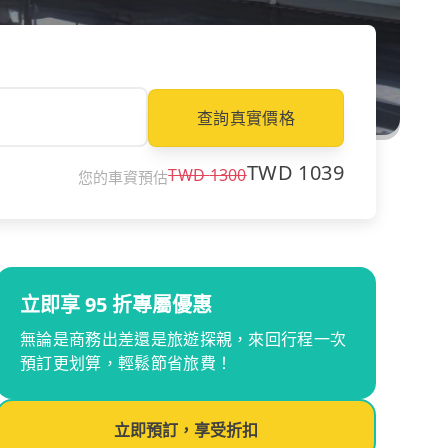
查詢真實價格
TWD
1039
TWD
1300
您的車資預估
立即享 95 折專屬優惠
無論是商務出差還是旅遊探親，來回行程一次
預訂更划算，輕鬆節省旅費！
立即預訂，享受折扣