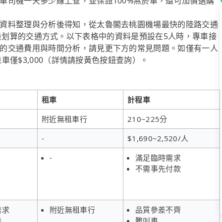
車司機一天多少線上查，並保證100%無菸車，還可加價選購
資料整理與分析後得知，從太魯閣去桃園機場最快的陸路交通
~8人時最划算的交通方式。以下表格中的資料是預設在5人時，專車接
的交通費用與時間分析，請見更下方的常見問題。如僅有一人
乘車僅$3,000（詳情請按黃色按鈕查詢）。
租車
計程車
附近無租車行
210~225分
-
$1,690~2,520/人
-
滿足臨時需求
不需事先付款
難求
附近無租車行
品質參差不齊
乘
難叫車