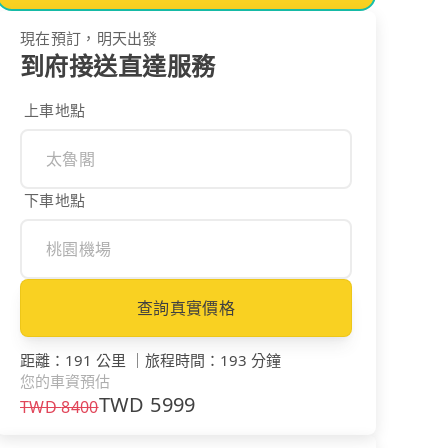
現在預訂，明天出發
到府接送直達服務
上車地點
下車地點
查詢真實價格
距離
：
191 公里
｜
旅程時間
：
193 分鐘
您的車資預估
TWD
5999
TWD
8400