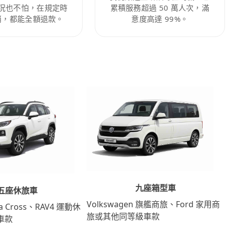
況也不怕，在規定時
累積服務超過 50 萬人次，滿
消，都能全額退款。
意度高達 99%。
九座箱型車
五座休旅車
Volkswagen 旗艦商旅、Ford 家用商
lla Cross、RAV4 運動休
旅或其他同等級車款
車款