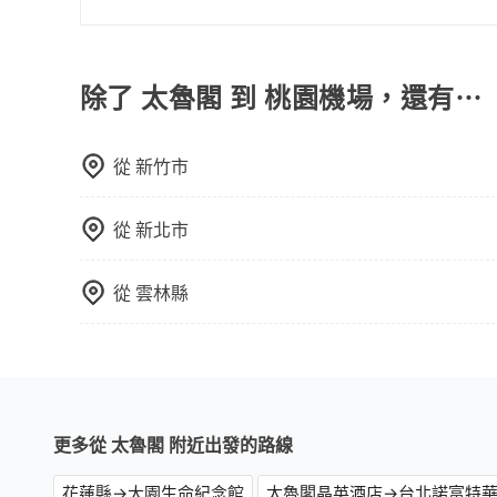
國際航班出境，建議起飛前2-3小時前抵達機場，國際
除了 太魯閣 到 桃園機場，還有⋯
從
新竹市
從
新北市
從
雲林縣
更多從 太魯閣 附近出發的路線
花蓮縣→大園生命紀念館
太魯閣晶英酒店→台北諾富特