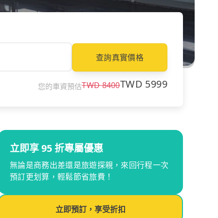
查詢真實價格
TWD
5999
TWD
8400
您的車資預估
立即享 95 折專屬優惠
無論是商務出差還是旅遊探親，來回行程一次
預訂更划算，輕鬆節省旅費！
立即預訂，享受折扣