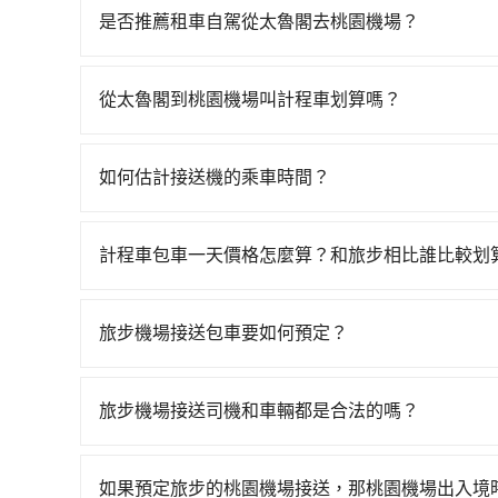
港-桃園一天最多有72班次高鐵可搭乘。假設從太魯
是否推薦租車自駕從太魯閣去桃園機場？
花費約4,700元、車程約199分鐘。抵達高鐵站
如果你考慮租車自駕，很不幸的，太魯閣周圍應該
28~34分鐘（平均32分）的高鐵從南港站前往桃
車，也不想花大錢叫計程車前往桃園機場，tripoo
計程車，搭上小黃後約花20分鐘、車費400元後，
從太魯閣到桃園機場叫計程車划算嗎？
4小時36分鐘，假設5位同行，高鐵加轉乘之平均每
如選擇小黃直達，在花蓮可以透過app叫車的有5568
1,000多輛，計程車的密度為雙北的0.5%，換句
元間，若改選tripool的專車服務可再更便宜。
未位於市區，可能根本無車可攔。縱使幸運攔到一
如何估計接送機的乘車時間？
法計程車約1,010輛，計程車密度為雙北的0.5%
人便漫天喊價或恣意繞路。但如果全程使用tripool
一般來說，搭乘國際航線的出境旅客，需至少提前
再加上花蓮縣有些計程車司機不按錶計費，約有32
分鐘。選擇搭乘高鐵而不預約包車，不僅每人至少額
外抓30分鐘的彈性時間。比方說正常台中到桃園機場
雖然太魯閣到桃園機場的跳表小黃可能較為便宜，
計程車包車一天價格怎麼算？和旅步相比誰比較划
上，現在還不馬上來預約tripool！如果你是三人以
晨6點以前就從台中出發。如果是國內航線的旅客
約一輛tripool的九人座廂型車最高可省$700。
50%的交通費用。
計程車包車的價格通常根據時間或距離計算，包車
說，如持有自動通關護照，通常30~40分鐘即可領
區，價格可能有所不同。另外，計程車包車價格也
選擇離開機場的乘車時間抓在班機預計落地後的1小
旅步機場接送包車要如何預定？
前，最好先詢問清楚具體價格和注意事項。相比之
車時間即可。
預定旅步機場接送包車非常簡單。您可以通過旅步官網
車時間和里程、車型來計費，價格在網站上公開透
2.選擇乘車人數和行李數量。 3.選擇適合的車型
旅步機場接送司機和車輛都是合法的嗎？
5.完成付款，預定成功後會收到確認信件
是的，旅步的司機和車輛都是合法的。旅步使用的
車，且所有司機均經過嚴格篩選和培訓，確保乘客
如果預定旅步的桃園機場接送，那桃園機場出入境