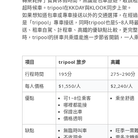
轉乘耗掉了寶貴休假時間，無論是包車旅遊，敢說租
超時候車。tripool在KKDAY與KLOOK同步上架。
如果想知道包車或專車接送以外的交通選擇，在經過
是「tripool」專車接送，同時tripool也是5
送、租車自駕、計程車、高鐵的優缺點比較，更完整
時，tripool的拼車共乘還能進一步節省開銷，一人
項目
tripool 旅步
高鐵
行程時間
195分
275~290分
每人價格
$1,550/人
$2,240/人
優點
可1~8位乘客
乘坐舒適
哪裡都能接
保證出車
價格透明
缺點
無臨時叫車
旺季一票
不收現金
需多次轉