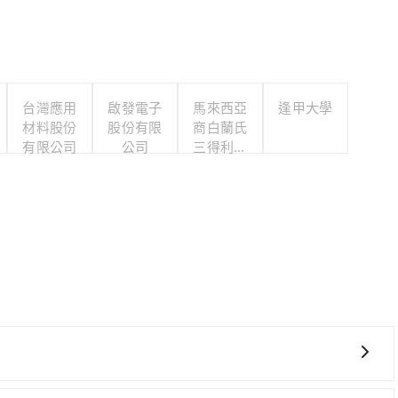
台灣應用
啟發電子
馬來西亞
逢甲大學
材料股份
股份有限
商白蘭氏
有限公司
公司
三得利股
份有限公
司台灣分
公司
且難叫計程車前往高鐵站！從最早06:15一直到22:50，南