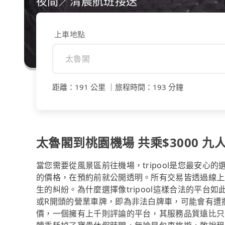
夜間／清晨航班接送
上車地點
距離
：
191 公里
｜
旅程時間
：
193 分鐘
太魯閣到桃園機場 共乘$3000 九人
當您需要從風景區前往機場，tripool是您最安
的價格，在預約前就公開透明。所有交易皆透過線上
生的糾紛。為什麼選擇像tripool這樣合法的平
或R開頭的營業車牌，即為非法白牌車，可能會有遭
價，一個擁有上千則評論的平台，其服務品質遠比只