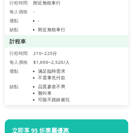
行程時間
附近無租車行
每人價格
-
優點
-
缺點
附近無租車行
計程車
行程時間
210~225分
每人價格
$1,690~2,520/人
優點
滿足臨時需求
不需事先付款
缺點
品質參差不齊
難叫車
可能不跳錶被坑
立即享 95 折專屬優惠