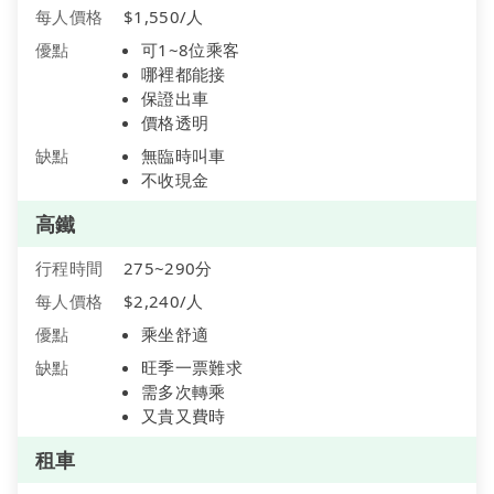
每人價格
$1,550/人
優點
可1~8位乘客
哪裡都能接
保證出車
價格透明
缺點
無臨時叫車
不收現金
高鐵
行程時間
275~290分
每人價格
$2,240/人
優點
乘坐舒適
缺點
旺季一票難求
需多次轉乘
又貴又費時
租車