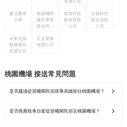
有限公司
臺北醫學
聯發國際
聯發科技
光寶科技
大學
餐飲事業
股份有限
股份有限
股份有限
公司
公司
公司
永昕生物
正宜塑膠
醫藥股份
有限公司
有限公司
桃園機場 接送常見問題
是否建議從迎曦閣民宿搭乘高鐵前往桃園機場？
若要從迎曦閣民宿搭高鐵前往桃園機場，高鐵較貴、費
時，且難叫計程車前往高鐵站！從最早06:15一直到
是否推薦租車自駕從迎曦閣民宿去桃園機場？
22:50，南港-桃園一天最多有72班次高鐵可搭乘。假設
從迎曦閣民宿 (花蓮縣秀林鄉) 前往最靠近的南港高鐵
如果你考慮租車自駕，很不幸的，迎曦閣民宿周圍應該