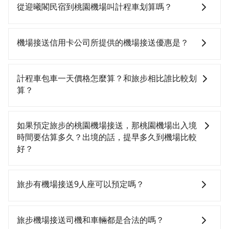
站，叫一輛計程車花費約4,700元、車程約199分鐘。抵
沒有半間租車公司，如果不想額外花時間搭車前往鄰近
從迎曦閣民宿到桃園機場叫計程車划算嗎？
達高鐵站後，步行進站、現場購票並於月台排隊的時間
市區租車，也不想花大錢叫計程車前往桃園機場，
約20分鐘，再乘坐28~34分鐘（平均32分）的高鐵從南
tripool直達專車就是你最佳選擇。
如選擇小黃直達，在花蓮可以透過app叫車的有55688台
港站前往桃園高鐵站，每人票價200元，再用5分鐘出
灣大車隊。依照里程跳錶計算，價格約為4,230~6,300元
機場接送信用卡公司所提供的機場接送優惠是？
站、等待車站前排班的計程車，搭上小黃後約花20分
間，若改選tripool的專車服務可再更便宜。但如果你無
鐘、車費400元後，抵達桃園機場 (桃園市大園區) 的目
法提前預約，或偏好臨時叫車，那要注意花蓮縣僅有合
當您使用信用卡時，通常會享有免費的機場接送服務。
的地。全程加上轉車時間共4小時36分鐘，假設5位同
法計程車約1,010輛，計程車密度為雙北的0.5%，也就是
不過，每家信用卡公司所提供的機場接送優惠次數都有
計程車包車一天價格怎麼算？和旅步相比誰比較划
行，高鐵加轉乘之平均每人花費為2,240元。不過花蓮縣
說要臨時叫到小黃的難度是台北或新北的200倍之多。再
所不同，而且詳細的優惠規定也可能會隨時變更。為了
算？
領有合法執照的計程車僅有1,000多輛，計程車的密度為
加上花蓮縣有些計程車司機不按錶計費，約有32%會採
確保您出國前能獲得最新的優惠資訊，建議您查詢您信
雙北的0.5%，換句話說，臨時要叫小黃的難度是雙北大
現場議價，建議最好先上網預約，以免當場被坑受騙。
用卡公司的官方網站或聯繫客服中心。方便您能輕鬆掌
計程車包車的價格通常根據時間或距離計算，包車的價
城市的200倍，且迎曦閣民宿並未位於市區，可能根本無
雖然迎曦閣民宿到桃園機場的跳表小黃可能較為便宜，
握最新的優惠訊息，並且充分利用您的信用卡優惠服
格通常是根據時間或距離來計算，而且在不同城市和地
如果預定旅步的桃園機場接送，那桃園機場出入境
車可攔。縱使幸運攔到一輛小黃了，花蓮縣少部分小黃
但當你們人數超過四位時，叫兩輛計程車的費用就貴
務。
區，價格可能有所不同。另外，計程車包車價格也可能
時間要估算多久？出境的話，提早多久到機場比較
司機不按表收費，看乘客是外地人便漫天喊價或恣意繞
了，改預約一輛tripool的九人座廂型車最高可省$700。
會因為交通狀況等因素而有所變動。因此，在預定包車
好？
路。但如果全程使用tripool並到府專車接送，則每人平
之前，最好先詢問清楚具體價格和注意事項。相比之
均花費約1,550元，費時3小時13分鐘。選擇搭乘高鐵而
下，旅步的包車服務價格相對更為透明和具體，一般是
國際航班出境，建議起飛前2-3小時前抵達機場，國際航
不預約包車，不僅每人至少額外負擔690元車資，而且更
按照包車時間和里程、車型來計費，價格在網站上公開
班入境，約需1-1.5小時通關。
旅步有機場接送9人座可以預定嗎？
會額外浪費83分鐘在轉乘與等車上，現在還不馬上來預
透明，方便客戶可以更加準確地了解行程所需時間和費
約tripool！如果你是三人以下要乘車，也可參考tripool
用。
有的，旅步提供9人座包車服務，適合團體旅行或多人出
的拼車共乘服務，最多可再節省50%的交通費用。
行。您可以在預定時選擇9人座車型，享受更舒適的乘車
旅步機場接送司機和車輛都是合法的嗎？