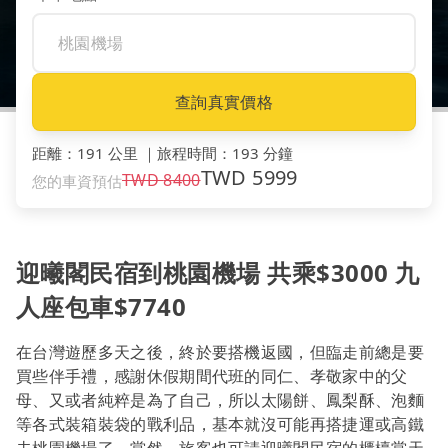
查詢真實價格
距離
：
191 公里
｜
旅程時間
：
193 分鐘
TWD
5999
TWD
8400
您的車資預估
迎曦閣民宿到桃園機場 共乘$3000 九
人座包車$7740
在台灣遊歷多天之後，終於要搭機返國，但臨走前總是要
買些伴手禮，感謝休假期間代班的同仁、孝敬家中的父
母、又或者純粹是為了自己，所以太陽餅、鳳梨酥、泡麵
等各式裝箱裝袋的戰利品，基本就沒可能再搭捷運或高鐵