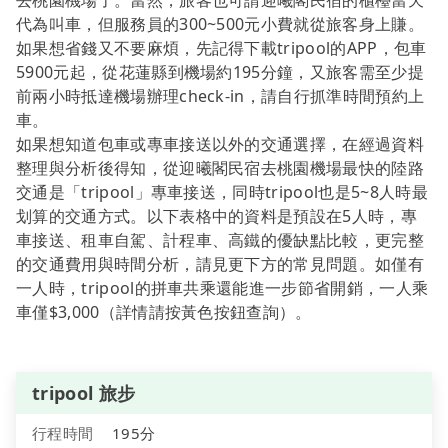
去桃園機場了。當然，旅客也可請迎曦閣民宿的櫃檯當天
代為叫車，但服務員的300~500元小費就從旅客身上賺。
如果想省錢又不要麻煩，先記得下載tripool的APP，包車
5900元起，從花蓮縣到機場約195分鐘，又旅客需至少提
前兩小時抵達機場辦理check-in，請自行抓準時間預約上
車。
如果想知道包車或專車接送以外的交通選擇，在經過資料
整理與分析後得知，從迎曦閣民宿去桃園機場最快的陸路
交通是「tripool」專車接送，同時tripool也是5~8人時最
划算的交通方式。以下表格中的資料是預設在5人時，專
車接送、租車自駕、計程車、高鐵的優缺點比較，更完整
的交通費用與時間分析，請見更下方的常見問題。如僅有
一人時，tripool的拼車共乘還能進一步節省開銷，一人乘
車僅$3,000（詳情請按黃色按鈕查詢）。
tripool 旅步
行程時間
195分