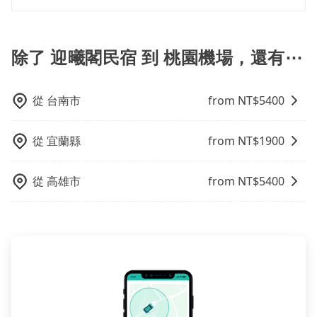
體驗。
是的，旅步的司機和車輛都是合法的。旅步使用的是合
法的R牌租賃車和T牌多元計程車，並非市面上違法的白
牌車，且所有司機均經過嚴格篩選和培訓，確保乘客的
除了 迎曦閣民宿 到 桃園機場，還有⋯
安全和舒適。
從
台南市
from NT$
5400
從
宜蘭縣
from NT$
1900
從
高雄市
from NT$
5400