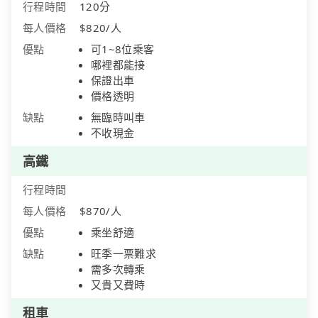
行程時間
120分
每人價格
$820/人
優點
可1~8位乘客
哪裡都能接
保證出車
價格透明
缺點
無臨時叫車
不收現金
高鐵
行程時間
每人價格
$870/人
優點
乘坐舒適
缺點
旺季一票難求
需多次轉乘
又貴又費時
租車