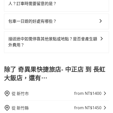
VW為主，其中也有少量進口車像凌志Lexus、特斯拉
如有新生兒需要0~1歲的嬰兒後向汽座，可先向客服人員
飯店的最佳選擇。
人？訂車時需要留意的是？
不馬上來預約tripool！如果你僅有兩位乘車，也可參考
Tesla、賓士Benz等高級車款。全部五年內合法營業用
確認庫存再行租用，每個300元。當然，更鼓勵父母自行
tripool的拼車共乘服務，最多可再節省50%的交通費
當某些特定路段塞車情況嚴重時，為了維持交通秩序和
車，百分百無菸車，乘客均有最高500萬乘客險。如果有
攜帶汽車座椅，不僅家中小寶貝坐的舒適習慣。
用。
道路安全，政府會實施高乘載管制，限制只有符合以下
特殊需求或人數較多，需要大T保母車、20人座中巴、
包車一日遊的好處有哪些？
四種車輛可以通行：(一) 乘載3人(含駕駛和小孩)以上的
40人座大巴或遊覽車，可特別填單並另外報價。
包車一日遊的好處很多，首先，包車可以依照自己的意
小型車，(二) 大型客車，(三) 計程車，(四) 駕駛或乘客持
願和需要來安排行程，其次，包車可以讓您更加深入地
有身心障礙證明、記者證或「高速公路高乘載管制」通
接送途中如需停靠其他景點或地點？是否會產生額
體驗當地文化和風土人情，此外，包車還可以省去您自
行證之小型車。如果您的出行路線會經過高乘載管制時
外費用？
己開車也無需擔心路線和交通的問題，更可以在舒適的
段和路段，建議最好配合至少兩名以上乘客。
當您預約旅步的「單程專車」，如果需要在途中加點停
環境中專心欣賞當地美景和文化，讓您的旅程更加輕鬆
靠，您可以參考我們的「加點服務」，每個點距離在 5
自在。
公里內，需額外支付 200 元，且每個點最多停留 5 分
除了 奇異果快捷旅店- 中正店 到 長虹
鐘。加點費用可以在乘車當天下車前給司機現付。如果
大飯店，還有⋯
您選擇「計時包車」，中途需要加點停靠，則不需要額
外支付費用。
from NT$
1400
從
新竹市
from NT$
1450
從
新竹縣