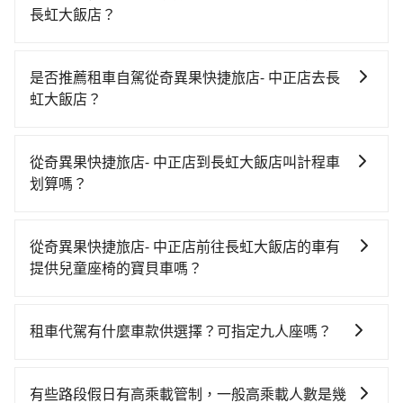
長虹大飯店？
若要從奇異果快捷旅店- 中正店搭高鐵前往長虹大飯店，
高鐵乘坐舒適、較貴、費時！從最早06:05一直到
是否推薦租車自駕從奇異果快捷旅店- 中正店去長
23:03，台中-台北一天最多有105班次高鐵可搭乘。假設
虹大飯店？
從奇異果快捷旅店- 中正店 (台中市中區) 前往最靠近的台
雖然從奇異果快捷旅店- 中正店到長虹大飯店可以選擇租
中高鐵站，叫一輛計程車花費約300元、車程約25分
車自駕，但花費可能不小。租車公司一般以天為單位計
鐘。抵達高鐵站後，步行進站、現場購票並於月台排隊
從奇異果快捷旅店- 中正店到長虹大飯店叫計程車
費，小轎車如Toyota Yaris、Nissan Kicks，一天租金
的時間約20分鐘，再乘坐43~69分鐘（平均57分）的高
划算嗎？
$1,500起，九人座如Hyundai Staria或Volkswagen
鐵從台中站前往台北高鐵站，每人票價700元，再用15
如選擇小黃直達，在台中可以透過app叫車的有55688台
T6，一天租金約$4,500，油錢（每公里約3元）、
分鐘出站、等待車站前排班的計程車，搭上小黃後約花
灣大車隊、Uber、Line Taxi、Yoxi等，如果在路邊攔不
eTag（每公里約1元）、路邊停車（每小時約40元）、
16分鐘、車費200元後，抵達長虹大飯店 (台北市萬華區)
從奇異果快捷旅店- 中正店前往長虹大飯店的車有
到車，也可考慮打電話至附近的計程車隊，如干城衛星
保險費、罰單另計。如果每日行駛里程超過200~400公
的目的地。全程加上轉車時間共2小時13分鐘，假設3位
提供兒童座椅的寶貝車嗎？
車隊、國泰交通、金鼎順計程車等叫車看看。依照里程
里，還會額外加收100~2,000元不等的超里程費用。由
同行，高鐵加轉乘之平均每人花費為870元。不過，台中
台灣法律有規定，無論年紀大小，所有乘客乘車時均需
跳錶計算，價格約為4,075~4,900元間，但如改預約
於絕大多數的租車公司都沒法提供甲租乙還的服務，所
市少部分小黃司機不按表收費，看乘客是外地人便漫天
繫好安全帶，如四歲以下或身高不足的幼童無法正常綁
tripool可省高達$2,400。台中市有些計程車司機不按錶
以要不當天就需往返奇異果快捷旅店- 中正店與長虹大飯
租車代駕有什麼車款供選擇？可指定九人座嗎？
喊價或恣意繞路。但如果全程使用tripool並到府專車接
安全帶，則需使用嬰兒/兒童座椅或輔以增高墊。如有幼
計費，約有27%會採現場議價，建議最好先上網預約，
店，不然就是需要一次租用多天，如此預計小轎車的花
送，則每人平均花費約820元，費時2小時1分鐘。選擇
tripool提供的車型以五人座小轎車、休旅車與九人座箱
童同行，在預訂tripool的寶貝車時，可以直接在網站勾
以免當場被坑受騙。綜合以上，無論在價格或服務品質
費至少$3,000、九人座$6,000起。透過app預約tripool
搭乘高鐵而不預約包車，不僅每人至少額外負擔50元車
型車為主，車款品牌以豐田Toyota、福特Ford、福斯
選租用適合1~4歲的兒童汽車座椅或4歲以上的增高墊，
上，tripool都是你從奇異果快捷旅店- 中正店到長虹大
有些路段假日有高乘載管制，一般高乘載人數是幾
的單程專車接送才是前往最便宜方便的選擇。
資，而且更會額外浪費12分鐘在轉乘與等車上，現在還