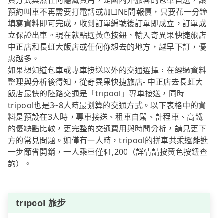
費方式與無任何隱藏費用，是國內外旅客的包車首選，讓
預約叫車不再需要打電話或加LINE問報價，只要花一分鐘
填寫資料即可完成，收到訂單編號後訂單即成立，訂單成
立保證出車。現在就點選黃色按鈕，輸入奇異果快捷旅店-
中正店和長虹大飯店或任何你想去的地方，越早下訂，優
惠越多。
如果想知道包車或專車接送以外的交通選擇，在經過資料
整理與分析後得知，從奇異果快捷旅店- 中正店去長虹大
飯店最快的陸路交通是「tripool」專車接送，同時
tripool也是3~8人時最划算的交通方式。以下表格中的資
料是預設在3人時，專車接送、租車自駕、計程車、高鐵
的優缺點比較，更完整的交通費用與時間分析，請見更下
方的常見問題。如僅有一人時，tripool的拼車共乘還能進
一步節省開銷，一人乘車僅$1,200（詳情請按黃色按鈕查
詢）。
tripool 旅步