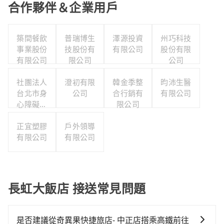
合作夥伴＆企業用戶
築間餐飲
普瑞博生
澤源投資
州巧科技
事業股份
技股份有
有限公司
股份有限
有限公司
限公司
公司
社團法人
澄初有限
韓金季整
昀沛生醫
台北市身
公司
合行銷有
有限公司
心障礙游
限公司
泳協會
正宜塑膠
戶外領導
有限公司
有限公司
長虹大飯店 接送常見問題
是否建議從奇異果快捷旅店- 中正店搭乘高鐵前往