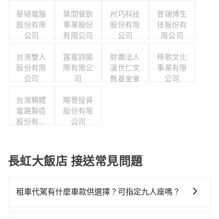
華碩電腦
築間餐飲
州巧科技
普瑞博生
股份有限
事業股份
股份有限
技股份有
公司
有限公司
公司
限公司
台灣雙人
露蜜詩國
財團法人
梓歌文化
股份有限
際有限公
溫世仁文
事業有限
公司
司
教基金會
公司
台灣積體
賜譽投資
電路製造
股份有限
股份有限
公司
公司
長虹大飯店 接送常見問題
租車代駕有什麼車款供選擇？可指定九人座嗎？
tripool提供的車型以五人座小轎車、休旅車與九人座箱