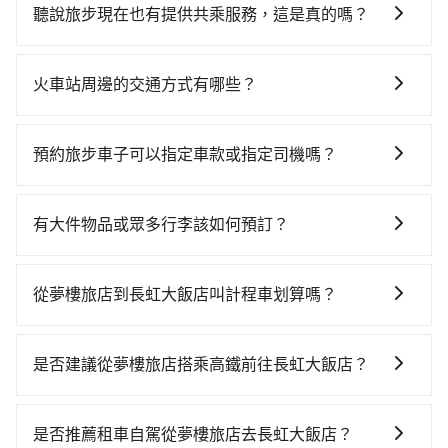
型車為主，車款品牌以豐田Toyota、福特Ford、福斯
聽說旅步現在也有提供共乘服務，這是真的嗎？
VW為主，其中也有少量進口車像凌志Lexus、特斯拉
是的！除了原有的專車接送外，旅步在2024年更上架了
Tesla、賓士Benz等高級車款。全部五年內合法營業用
保證出車的共乘服務，不用再擔心人少不成團問題，還
車，百分百無菸車，乘客均有最高500萬乘客險。如果有
火車站周邊的交通方式有哪些？
能到府接送，機場、通勤共乘、大型活動接送都適合！
特殊需求或人數較多，需要大T保母車、20人座中巴、
火車站通常是城市的交通樞紐，以下是火車站常見交通
40人座大巴或遊覽車，可特別填單並另外報價。
方式： 公車或客運：乘坐公車或客運到達或離開火車
預約旅步車子可以指定車款或指定司機嗎？
站，相對便宜經濟。 計程車：乘坐計程車到達或離開火
可以的，目前預定時旅步僅提供車型選擇，無法指定車
車站，方便快捷但昂貴。 捷運/輕軌：通過捷運或輕軌到
款及司機服務。但如果您有特別需求，可透過電子郵件
達或離開火車站，快捷便利。 包車：預定包車到達或離
有大件物品或眾多行李該如何預訂？
booking@tripool.app聯繫我們，將有專人協助回覆確
開火車站，是最便利的，無需與人共乘、快速抵達。
一般情況，九人座最多可以乘坐八位乘客以及置放六件
認是否能協助安排。。
30吋的行李箱，但如有大件行李、衝浪板、樂器、廣告
從夢樓旅店到長虹大飯店叫計程車划算嗎？
看板、床墊、折疊單車、家電等，在乘客人數不多的情
如選擇小黃直達，在台中可以透過app叫車的有55688台
況下，可以將後座倒放來騰出置物空間。基本上只要不
灣大車隊、Uber、Line Taxi、Yoxi等，如果在路邊攔不
遮住司機視線、不會破壞車體、不影響行車安全，會讓
是否建議從夢樓旅店搭乘高鐵前往長虹大飯店？
到車，也可考慮打電話至附近的計程車隊，如大都會衛
乘客盡量塞、盡量放。在預定前，建議先丈量好尺寸，
若要從夢樓旅店搭高鐵前往長虹大飯店，高鐵乘坐舒
星車隊、天誠衛星計程車、聯美汽車行等叫車看看。依
並事先透過官網的線上客服洽詢，確認沒問題再下訂。
適、較貴、費時！從最早06:05一直到23:03，台中-台北
照里程跳錶計算，價格約為3,950~4,700元間，但如改預
是否推薦租車自駕從夢樓旅店去長虹大飯店？