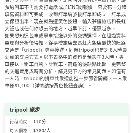
費方式與無任何隱藏費用，是國內外旅客的包車首選，讓
預約叫車不再需要打電話或加LINE問報價，只要花一分鐘
填寫資料即可完成，收到訂單編號後訂單即成立，訂單成
立保證出車。現在就點選黃色按鈕，輸入夢樓旅店和長虹
大飯店或任何你想去的地方，越早下訂，優惠越多。
如果想知道包車或專車接送以外的交通選擇，在經過資料
整理與分析後得知，從夢樓旅店去長虹大飯店最快的陸路
交通是「tripool」專車接送，同時tripool也是3~8人時最
划算的交通方式。以下表格中的資料是預設在3人時，專
車接送、租車自駕、計程車、高鐵的優缺點比較，更完整
的交通費用與時間分析，請見更下方的常見問題。如僅有
一人時，tripool的拼車共乘還能進一步節省開銷，一人乘
車僅$1,100（詳情請按黃色按鈕查詢）。
tripool 旅步
行程時間
110分
每人價格
$780/人