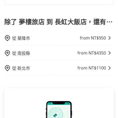
一天最多有105班次高鐵可搭乘。假設從夢樓旅店 (台中
約tripool可省高達$2,400。台中市有些計程車司機不按
雖然從夢樓旅店到長虹大飯店可以選擇租車自駕，但花
市西屯區) 前往最靠近的台中高鐵站，叫一輛計程車花費
錶計費，約有27%會採現場議價，建議最好先上網預
費可能不小。租車公司一般以天為單位計費，小轎車如
約300元、車程約17分鐘。抵達高鐵站後，步行進站、
約，以免當場被坑受騙。綜合以上，無論在價格或服務
Toyota Yaris、Nissan Kicks，一天租金$1,500起，九
除了 夢樓旅店 到 長虹大飯店，還有⋯
現場購票並於月台排隊的時間約20分鐘，再乘坐43~69
品質上，tripool都是你從夢樓旅店到長虹大飯店的最佳
人座如Hyundai Staria或Volkswagen T6，一天租金約
分鐘（平均57分）的高鐵從台中站前往台北高鐵站，每
選擇。
$4,500，油錢（每公里約3元）、eTag（每公里約1
人票價700元，再用15分鐘出站、等待車站前排班的計
from NT$
950
從
基隆市
元）、路邊停車（每小時約40元）、保險費、罰單另
程車，搭上小黃後約花16分鐘、車費200元後，抵達長
計。如果每日行駛里程超過200~400公里，還會額外加
虹大飯店 (台北市萬華區) 的目的地。全程加上轉車時間
收100~2,000元不等的超里程費用。由於絕大多數的租
共2小時5分鐘，假設3位同行，高鐵加轉乘之平均每人花
from NT$
4350
從
南投縣
車公司都沒法提供甲租乙還的服務，所以要不當天就需
費為870元。不過，台中市少部分小黃司機不按表收費，
往返夢樓旅店與長虹大飯店，不然就是需要一次租用多
看乘客是外地人便漫天喊價或恣意繞路。但如果全程使
from NT$
1100
從
新北市
天，如此預計小轎車的花費至少$3,000、九人座$6,000
用tripool並到府專車接送，則每人平均花費約780元，
起。透過app預約tripool的單程專車接送才是前往最便
費時1小時51分鐘。選擇搭乘高鐵而不預約包車，不僅每
宜方便的選擇。
人至少額外負擔90元車資，而且更會額外浪費14分鐘在
轉乘與等車上，現在還不馬上來預約tripool！如果你僅
有兩位乘車，也可參考tripool的拼車共乘服務，最多可
再節省50%的交通費用。