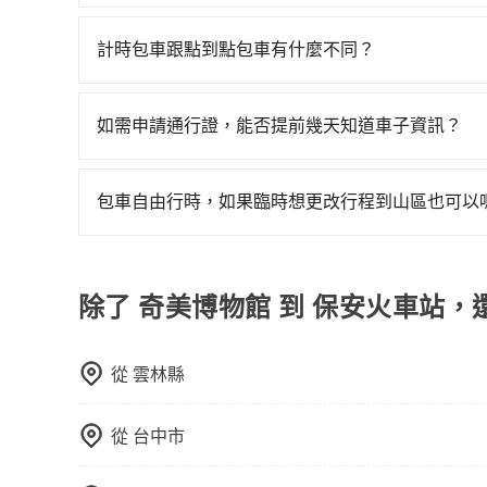
當您的行程確定後，建議盡早預訂包車服務，因為
不妨趁早訂購，享受更划算的價格。
計時包車跟點到點包車有什麼不同？
計時包車和點到點包車都是包車服務的形式，但有
通常以每小時為單位，客戶可以根據自己的需要預
如需申請通行證，能否提前幾天知道車子資訊？
點間來回穿梭的客戶，例如市區觀光、商務差旅等
為了讓旅步貴賓能夠享有更多取消訂單的彈性，我
可以預先告知出發地點A到目的地B，會根據路線
用車前一天才開始安排車輛，並於用車前一天晚上
一個城市的長途包車。
包車自由行時，如果臨時想更改行程到山區也可以
事先將您的需求寄至旅步的客服信箱：booking@t
可以的，當您的旅程需要穿越山區或是高海拔地區時
額外的費用收取。但是，這些費用會在您下訂單後
會透過Email的方式向您說明收費細節，讓您能更
除了 奇美博物館 到 保安火車站，
從
雲林縣
從
台中市