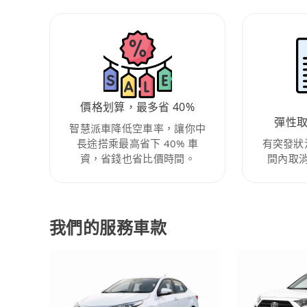
價格划算，最多省 40%
彈性
智慧派車降低空車率，讓你中
長途搭乘最高省下 40% 車
有突發狀
資，省錢也省比價時間。
間內取
我們的服務車款