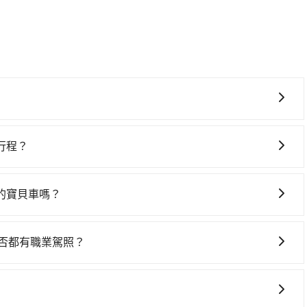
物館的包車旅遊，從單純的單趟接送到算時間的計時包車都有，可
聚會、婚喪喜慶等不同的需求。價格透明、無隱藏費用，網站試
行程？
格可能跟其他車隊相差無幾，但是如果只需要短時數或者單程
，暫時還沒有規劃行程的服務。
上可直接挑選小轎車、休旅車、或九人座箱型車，如需10人以
的寶貝車嗎？
均需繫好安全帶，如四歲以下或身高不足的幼童無法正常綁安
童同行，在預訂tripool的寶貝車時，可以直接在網站勾選
是否都有職業駕照？
墊，如有新生兒需要0~1歲的嬰兒後向汽座，可先向客服人員確
嚴格審查，符合職業駕駛資格的司機入隊服務，所提供之車輛
自行攜帶汽車座椅，不僅家中小寶貝坐的舒適習慣。