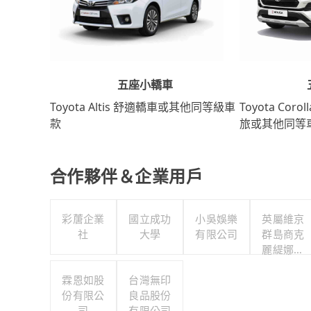
五座小轎車
Toyota Coro
Toyota Altis 舒適轎車或其他同等級車
旅或其他同等
款
合作夥伴＆企業用戶
彩蓎企業
國立成功
小吳娛樂
英屬維京
社
大學
有限公司
群島商克
麗緹娜智
慧產權有
霖恩如股
台灣無印
限公司台
份有限公
良品股份
灣分公司
司
有限公司