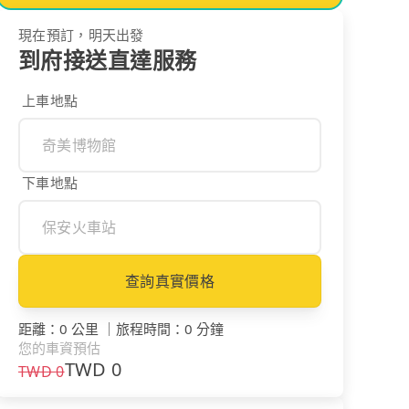
現在預訂，明天出發
到府接送直達服務
上車地點
下車地點
查詢真實價格
距離
：
0 公里
｜
旅程時間
：
0 分鐘
您的車資預估
TWD
0
TWD
0