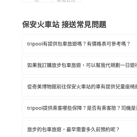
保安火車站 接送常見問題
tripool有提供包車旅遊嗎？有價格表可參考嗎？
tripool提供全台各地包括保安火車站與奇美博
彈性選擇2~12小時的服務，滿足家族出遊、朋友
如果我訂購旅步包車旅遊，可以幫我代規劃一日遊
算即真實價格，免去來回電話確認。一天包車的價
抱歉！目前旅步的包車服務只能提供交通接送服務
專車服務者，敢大聲說我們價格絕對最划算。網站
上巴士，請來信洽詢。
從奇美博物館前往保安火車站的車有提供兒童座椅
台灣法律有規定，無論年紀大小，所有乘客乘車時
全帶，則需使用嬰兒/兒童座椅或輔以增高墊。如有幼
tripool提供乘客哪些保障？是否有乘客險？司機
租用適合1~4歲的兒童汽車座椅或4歲以上的增高
旅步提供最高500萬的乘客險，且只接受通過旅步
認庫存再行租用，每個300元。當然，更鼓勵父母
也都經過細心維護及保養，以確保您的乘車安全。
旅步的包車旅遊，最早需要多久前預約呢？