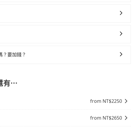
旅步提供早鳥優惠，您越早預訂就能享有更優惠的價格。所以
一些不同之處： 計時包車：計時包車是按照用車時間來計費，
定一定時間的包車服務。這種服務適用於需要在城市內多個地
。 點到點包車：點到點包車是按照里程和目的地來計費，客戶
們提供用車前一天凌晨六點前取消訂單的服務。所以我們會在
和里程來計算費用。這種服務通常適用於單程或從一個城市到另
8點提供服務司機和車輛資訊。如果您有特殊的用車需求，可
嗎？要加錢？
ripool.app，將有專人協助回覆確認是否能協助安排。」
，旅步可能會根據行經的路線是否超過海拔1500公尺來進行
、出發前先與您進行確認，確保您明確知道所有的費用。我們
放心地享受旅步為您提供的服務。
還有⋯
from NT$
2250
from NT$
2650