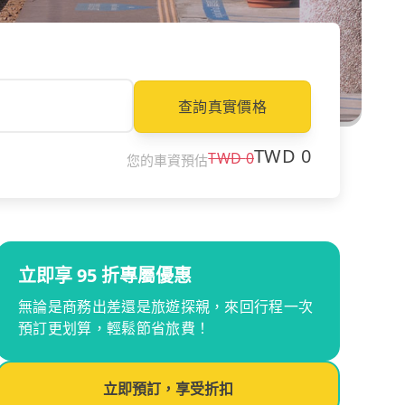
查詢真實價格
TWD
0
TWD
0
您的車資預估
立即享 95 折專屬優惠
無論是商務出差還是旅遊探親，來回行程一次
預訂更划算，輕鬆節省旅費！
立即預訂，享受折扣