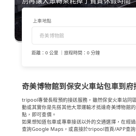
別再讓大眾轉乘耗掉了寶貴休假時間
上車地點
距離
：
0 公里
｜
旅程時間
：
0 分鐘
奇美博物館到保安火車站包車到府
tripool專營長程預約接送服務，雖然保安火車
動或其實你是先搭其他大眾運輸才抵達奇美博物館的
點，即可查價。
如果想知道包車或專車接送以外的交通選擇，在經過
查詢Google Maps，或直接於tripool首頁/AP