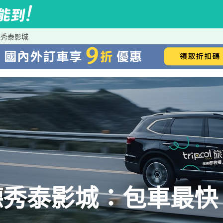
德秀泰影城
秀泰影城：包車最快、