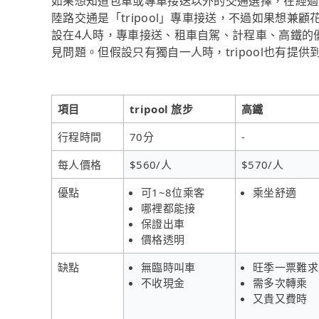
如果想知道包車或專車接送以外的交通選擇，在經過
陸路交通是「tripool」專車接送，不過如果想兼顧
設在4人時，專車接送、租車自駕、計程車、高鐵的
見問題。但假設只有獨自一人時，tripool也有提
項目
tripool 旅步
高鐵
行程時間
70分
-
每人價格
$560/人
$570/人
優點
可1~8位乘客
乘坐舒適
哪裡都能接
保證出車
價格透明
缺點
無臨時叫車
旺季一票難求
不收現金
需多次轉乘
又貴又費時