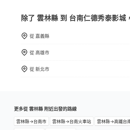
當您預約旅步的「單程專車」，如果需要在途中加點
里內，需額外支付 200 元，且每個點最多停留 
擇「計時包車」，中途需要加點停靠，則不需要額
除了 雲林縣 到 台南仁德秀泰影城
從
嘉義縣
從
高雄市
從
新北市
更多從 雲林縣 附近出發的路線
雲林縣→台南市
雲林縣→台南火車站
雲林縣→高鐵台