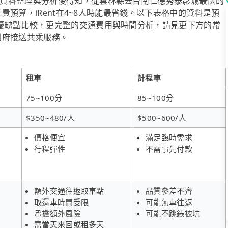
資料整理與分析後得知，從雲林縣去台南仁德秀泰影城最快的
花費預算，iRent在4~8人時能最省錢。以下表格中的資料是預
優缺點比較，更完整的交通費用與時間分析，請見更下方的常
供到府接送共乘服務。
租車
計程車
75~100分
85~100分
$350~480/人
$500~600/人
價格便宜
滿足臨時需求
行程彈性
不需事先付款
額外交通往返取車點
品質參差不齊
取還車時間受限
可能無車往返
承擔額外風險
可能不跳錶被坑
需當天來回或租多天