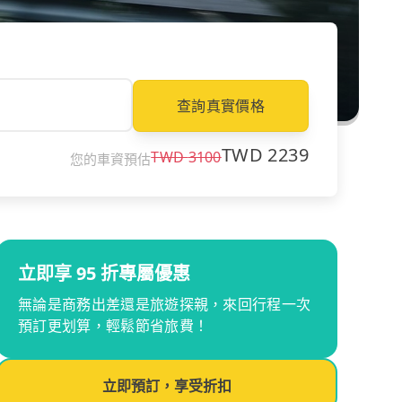
查詢真實價格
TWD
2239
TWD
3100
您的車資預估
立即享 95 折專屬優惠
無論是商務出差還是旅遊探親，來回行程一次
預訂更划算，輕鬆節省旅費！
立即預訂，享受折扣