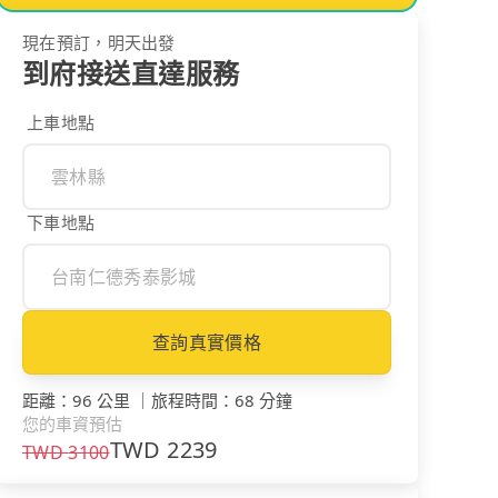
現在預訂，明天出發
到府接送直達服務
上車地點
下車地點
查詢真實價格
距離
：
96 公里
｜
旅程時間
：
68 分鐘
您的車資預估
TWD
2239
TWD
3100