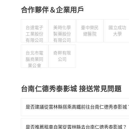
合作夥伴＆企業用戶
台達電子
美時化學
臺中榮民
國立成功
工業股份
製藥股份
總醫院
大學
有限公司
有限公司
台北市電
奇畔有限
腦商業同
公司
業公會
台南仁德秀泰影城 接送常見問題
是否建議從雲林縣搭乘高鐵前往台南仁德秀泰影城
若要從雲林縣搭高鐵前往台南仁德秀泰影城，高鐵
早一班車06:47到末班車23:12，雲林-台南一
是否推薦租車自駕從雲林縣去台南仁德秀泰影城？