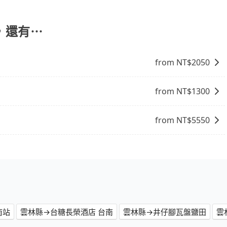
停靠，您可以參考我們的「加點服務」，每個點距離在 5 公
5 分鐘。加點費用可以在乘車當天下車前給司機現付。如果您選
外支付費用。
，還有⋯
from NT$
2050
from NT$
1300
from NT$
5550
南站
雲林縣→台糖長榮酒店 台南
雲林縣→井仔腳瓦盤鹽田
雲