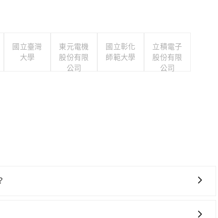
國立臺灣
東元電機
國立彰化
立積電子
大學
股份有限
師範大學
股份有限
公司
公司
？
較貴、費時、轉車麻煩，且難叫計程車前往高鐵站！不過從最
天最多僅27班次，如果行程緊湊或趕不上末班車，那就該考慮預約