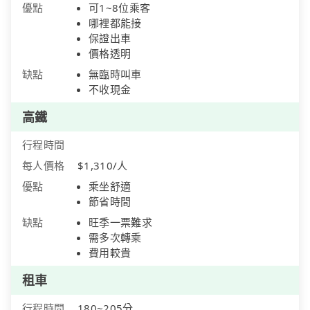
優點
可1~8位乘客
哪裡都能接
保證出車
價格透明
缺點
無臨時叫車
不收現金
高鐵
行程時間
每人價格
$1,310/人
優點
乘坐舒適
節省時間
缺點
旺季一票難求
需多次轉乘
費用較貴
租車
行程時間
180~205分