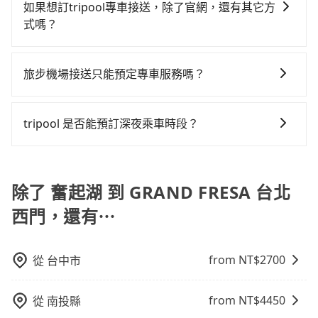
的車型。 五人座驕車可乘坐三位乘客，並可攜帶三個隨
加上嘉義縣有些計程車司機不按錶計費，約有47%會採
如果想訂tripool專車接送，除了官網，還有其它方
或九人座可供選擇，而且無人租車最令人詬病的就是車
果全程使用tripool並到府專車接送，則每人平均花費約
身行李與兩個30吋行李箱 五人座休旅車可乘坐四位乘
現場議價，建議最好先上網預約，以免當場被坑受騙。
式嗎？
況，打開車門才發現仍有上一組乘客遺留的垃圾或者撞
1,280元，費時2小時54分鐘。長距離移動確實搭乘高鐵
客，並可攜帶四個隨身行李與三個30吋行李箱 九人座廂
綜合以上，無論在價格或服務品質上，tripool都是你從
凹的車門仍未被修理，每一次租車都好像在開樂透一
可以比坐車快10分鐘，但卻要額外支出約120元的交通
有的！想預定行程，除了可以上tripool官網一鍵查價下
型車可乘坐八位乘客，並可攜帶八個隨身行李與六個30
奮起湖到GRAND FRESA 台北西門的最佳選擇。
樣。另外，偶爾也會遇到明明已經預約了時間但上一位
費，所以對於不是這麼趕時間的人來說，預約tripool還
單，且絕無隱藏費用，若您是安卓系統手機還能下載app
吋行李箱。 為了確保行車安全及遵守相關法規，我們不
旅步機場接送只能預定專車服務嗎？
用戶卻遲遲尚未歸還，又或者要還車時卻偏偏找不到停
是比較划算的。如果你是三人以下要乘車，也可參考
預定。(ios系統近期即將上線，敬請期待！)
能超載人數。 如果您攜帶的行李或物品較多，我們會根
車位，對於急著用車或者要載其他乘客的人來說就有不
tripool的拼車共乘服務，最多可再節省50%的交通費
旅步除了提供專車服務外，還有新推出保證出車的機場
據情況收取微搬家費用，費用在300至500元之間。
小的風險。最後，雖然路邊隨租隨還看似方便，但實際
用。
共乘服務。共乘服務讓乘客可以與其他人分攤費用，享
tripool 是否能預訂深夜乘車時段？
使用時還是有其區域的限制，實際可停靠的地點與你的
受更實惠的價格，一樣可享受到府接送的便利。
上下車地點仍有段距離，在遇到下雨天或者載行李時，
可以的！tripool 旅步全年無休並提供深夜接送服務。
就顯得非常不便。
除了 奮起湖 到 GRAND FRESA 台北
西門，還有⋯
from NT$
2700
從
台中市
from NT$
4450
從
南投縣