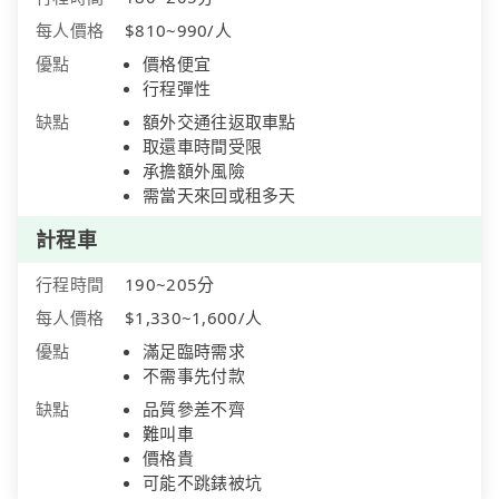
每人價格
$810~990/人
優點
價格便宜
行程彈性
缺點
額外交通往返取車點
取還車時間受限
承擔額外風險
需當天來回或租多天
計程車
行程時間
190~205分
每人價格
$1,330~1,600/人
優點
滿足臨時需求
不需事先付款
缺點
品質參差不齊
難叫車
價格貴
可能不跳錶被坑