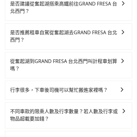
是否建議從奮起湖搭乘高鐵前往GRAND FRESA 台
北西門？
若要從奮起湖搭高鐵前往GRAND FRESA 台北西門，高
鐵乘坐舒適、省時、較貴，且難叫計程車前往高鐵站！
是否推薦租車自駕從奮起湖去GRAND FRESA 台北
從最早06:21一直到22:32，嘉義-台北一天最多有59班次
西門？
高鐵可搭乘。假設從奮起湖 (嘉義縣竹崎鄉) 前往最靠近
如果你有台灣駕照且對自己駕駛技術有信心，且在車上
的嘉義高鐵站，叫一輛計程車花費約900元、車程約45
時不需要閉目養神（因為要自己開車），最重要的是你
分鐘。抵達高鐵站後，步行進站、現場購票並於月台排
從奮起湖到GRAND FRESA 台北西門叫計程車划算
當天就要來回，那在嘉義路邊可隨租隨借的iRent應該是
隊的時間約15分鐘，再乘坐67~101分鐘（平均89分）的
嗎？
你最便宜選擇。註冊完iRent的app後，可以每小時
高鐵從嘉義站前往台北高鐵站，每人票價1,080元，再用
如選擇小黃直達，在嘉義可以透過app叫車的有55688台
$115~205承租小轎車，每公里再額外加收$3.2，從奮起
15分鐘出站，最後再根據距離的遠近或者天候狀況，決
灣大車隊，如果在路邊攔不到車，也可考慮打電話至奮
湖到GRAND FRESA 台北西門的花費預估為
定是步行一段路或者搭乘公車抵達最終的目的地。全程
行李很多，下車後司機可以幫忙搬進家裡嗎？
起湖附近的計程車隊，如東南計程車、上和東南計程車
$3,250~3,950（金額差異來自於平假日、車款差異、抵
加上轉車時間共2小時44分鐘，假設4位同行，高鐵加轉
很抱歉，目前司機只能幫您將行李搬下車，暫時無法提
等叫車看看。依照里程跳錶計算，價格約為5,295~6,400
達目的地後多久原路返回），雖已將eTag和可能的每小
乘之平均每人花費為1,310元。不過嘉義縣領有合法執照
供將行李搬進家裡的服務，請見諒。」
元間，但如改預約tripool可省高達$1,300。但如果你無
時40元路邊停車費用預估進去，但額外的汽車保險與可
不同車款的限乘人數及行李數量？若人數及行李或
的計程車僅有300多輛，計程車的密度為雙北的0.4%，
法提前預約，或偏好臨時叫車，那要注意嘉義縣僅有合
能的罰單都需自付。再者，和運的iRent只提供最基本的
物品超載要加錢？
換句話說，臨時要叫小黃的難度是雙北大城市的200倍。
法計程車約330輛，計程車密度為雙北的0.4%，也就是
車型，如Toyota Yaris、Prius C、Vios這類乘坐體驗較
縱使幸運攔到一輛小黃了，嘉義縣少部分小黃司機不按
我們提供不同種類的車輛，讓您根據需求選擇最適合您
說要臨時叫到小黃的難度是台北或新北的200倍之多。再
差的車款，如果人數超過四位，更是沒有較大的七人座
表收費，看乘客是外地人便漫天喊價或恣意繞路。但如