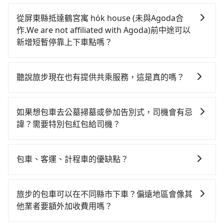
如選擇小黃直達，在屏東可以透過app叫車的有55688台
Starex或Volkswagen T5，一天$4,500起，油錢（每公
路或者搭乘公車抵達最終的目的地。全程加上轉車時間
灣大車隊和Yoxi。依照里程跳錶計算，價格約為
里約3元）、eTag（每公里約1元）、路邊停車（每小時
共4小時53分鐘，假設4位同行，高鐵加轉乘之平均每人
從屏東縣抵達鶴宮寓 ho̍k house (未與Agoda合
9,050~13,600元間，但如改預約tripool可省高達
約40元）、保險費、罰單另計多數租車合約上都會載明
花費為2,390元。不過屏東縣領有合法執照的計程車僅有
作.We are not affiliated with Agoda)前中途可以
$5,400。但如果你無法提前預約，或偏好臨時叫車，那
每日里程限定200~400公里，超過還會額外加收
400多輛，計程車的密度為雙北的0.3%，換句話說，臨
新增短暫停靠上下車點嗎？
要注意屏東縣僅有合法計程車約370輛，計程車密度為雙
100~2,000元不等的費用。由於絕大多數的租車公司都
時要叫小黃的難度是雙北大城市的300倍。縱使幸運攔到
tripool有提供多點上下車接送服務，線上預約從屏東縣
北的0.3%，也就是說要臨時叫到小黃的難度是台北或新
沒有提供甲租乙還的服務，假設你當天就往返屏東縣
一輛小黃了，屏東縣少部分小黃司機不按表收費，看乘
前往鶴宮寓 ho̍k house (未與Agoda合作.We are not
北的300倍之多。再加上屏東縣有些計程車司機不按錶計
（恆春鎮）與鶴宮寓 ho̍k house (未與Agoda合作.We
聽說旅步現在也有提供共乘服務，這是真的嗎？
客是外地人便漫天喊價或恣意繞路。但如果全程使用
affiliated with Agoda)的途中可備註加點。每個加點位
費，約有29%會採現場議價，建議最好先上網預約，以
are not affiliated with Agoda)，預計的小轎車花費為
tripool並到府專車接送，則每人平均花費約2,060元，
是的！除了原有的專車接送外，旅步在2024年更上架了
置，前後額外里程數5公里內加收200元。雖然可能有些
免當場被坑受騙。綜合以上，無論在價格或服務品質
$5,500或九人座$8,500。當然這金額比搭計程車便宜，
費時5小時19分鐘。長距離移動確實搭乘高鐵可以比坐車
保證出車的共乘服務，不用再擔心人少不成團問題，還
路線完全順路，但是司機多點停靠就會有額外的等待時
上，tripool都是你從屏東縣到鶴宮寓 ho̍k house (未與
如果想包車去公墓掃墓或參加告別式，司機會有忌
但如果你當天只需要單程前往，隔天或多天後才需返
快26分鐘，但卻要額外支出約1,320元的交通費，所以對
能到府接送，機場、通勤共乘、大型活動接送都適合！
間，收取額外費用是必要的補償。
Agoda合作.We are not affiliated with Agoda)的最佳
諱？需要特別包紅包給司機？
回，租車就非常不方便。再者，租車地點可能離你的住
於不是這麼趕時間的人來說，預約tripool還是比較划算
選擇。
家/辦公室/起點還有段路，且須配合車行營業時間做租還
的。如果你是三人以下要乘車，也可參考tripool的拼車
如果您需要包車前往公墓掃墓或參加告別式，一般司機
動作，另外承租過程繁瑣，租還通常需額外花費30分鐘
共乘服務，最多可再節省50%的交通費用。
都會提供接送服務。不過，如果您有其他特殊要求，例
包車、客運、計程車的優缺點？
做簽約與車體檢查，甚至還要先自行加滿油，如遇到不
如需要載運骨灰罈或在車上進行法事等作業，建議在訂
肖業者，還車時可能遭遇各種莫名理由而被額外收費，
包車：能提供客製化的交通方式，您可以自由安排行程
車前先向客服詢問是否有相應的司機可配合，以避免後
風險可謂不小。
上、下車，不需與旅客共乘。但通常需要提前預約。 客
續爭議。此外，是否需要給司機紅包或小費，則可以由
旅步的包車可以在不同縣市下車？偏遠地區會像其
運：最經濟實惠的交通方式，通常有固定的路線和時間
您自行決定。不過，建議可事先詢問司機是否接受。」
他業者要額外加收費用嗎？
表。不必擔心自己開車的安全風險。但是客運的班次和