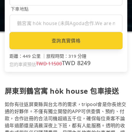
下車地點
查詢真實價格
距離
：
449 公里
｜
旅程時間
：
319 分鐘
TWD
8249
TWD
11500
您的車資預估
屏東到鶴宮寓 ho̍k house 包車接送
如你有往返屏東縣與台北市的需求，tripool會是你長途交
通的好夥伴。不僅有獨立開發的APP可供查價、預約、付
款，合作註冊的合法司機超過五千位，確保每位乘客不論
過年過節還是清晨深夜上下班，都有人能服務。透明的收