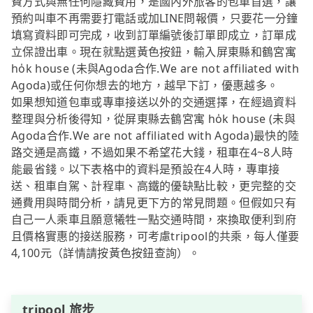
費方式與無任何隱藏費用，是國內外旅客的包車首選，讓
預約叫車不再需要打電話或加LINE問報價，只要花一分鐘
填寫資料即可完成，收到訂單編號後訂單即成立，訂單成
立保證出車。現在就點選黃色按鈕，輸入屏東縣和鶴宮寓
ho̍k house (未與Agoda合作.We are not affiliated with
Agoda)或任何你想去的地方，越早下訂，優惠越多。
如果想知道包車或專車接送以外的交通選擇，在經過資料
整理與分析後得知，從屏東縣去鶴宮寓 ho̍k house (未與
Agoda合作.We are not affiliated with Agoda)最快的陸
路交通是高鐵，不過如果不希望花大錢，租車在4~8人時
能最省錢。以下表格中的資料是預設在4人時，專車接
送、租車自駕、計程車、高鐵的優缺點比較，更完整的交
通費用與時間分析，請見更下方的常見問題。但假如只有
自己一人乘車且願意犧牲一點交通時間，來換取便利到府
且價格實惠的接送服務，可考慮tripool的共乘，每人僅要
4,100元（詳情請按黃色按鈕查詢）。
tripool 旅步