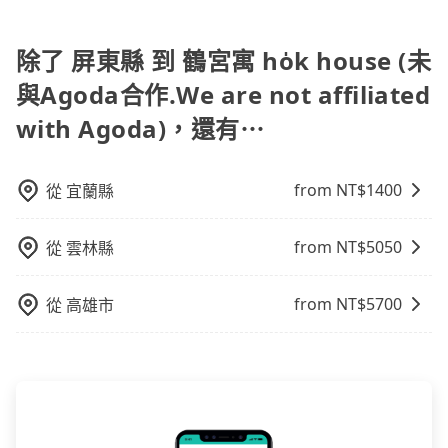
旅步的包車服務非常方便，您可以在不同縣市下車。對
行車路線可能不太頻繁。 計程車：可以隨叫隨到，並且
於偏遠地區，我們提供的價格已經包含了所有基本的費
不必擔心停車位的問題。但是，計程車的費用相對較
用，不會像其他業者那樣收取額外費用。但如果您需要
除了 屏東縣 到 鶴宮寓 ho̍k house (未
高，車輛選擇不如包車多，且大都屬短程接駁為主。
前往的地點屬於高海拔山區等特殊地點，就可能會需要
與Agoda合作.We are not affiliated
支付額外的費用，不過別擔心，您可以透過旅步官網查
with Agoda)，還有⋯
詢到具體的費用。
from NT$
1400
從
宜蘭縣
from NT$
5050
從
雲林縣
from NT$
5700
從
高雄市