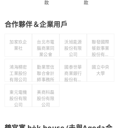
款
款
合作夥伴＆企業用戶
加家玖企
台北市電
沃旭能源
聯發國際
業社
腦商業同
股份有限
餐飲事業
業公會
公司
股份有限
公司
鴻海精密
勤業眾信
國泰世華
國立中央
工業股份
聯合會計
商業銀行
大學
有限公司
師事務所
股份有限
公司
東元電機
美商科磊
股份有限
股份有限
公司
公司
鶴宮寓 ho̍k house (未與Agoda合