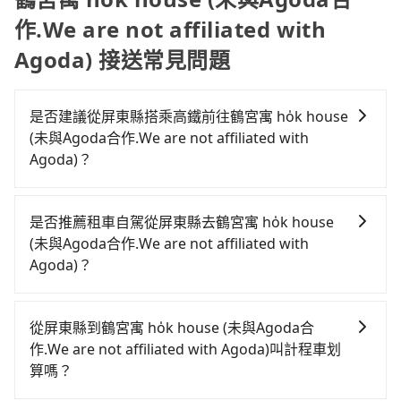
作.We are not affiliated with
Agoda) 接送常見問題
是否建議從屏東縣搭乘高鐵前往鶴宮寓 ho̍k house
(未與Agoda合作.We are not affiliated with
Agoda)？
若要從屏東縣搭高鐵前往鶴宮寓 ho̍k house (未與
Agoda合作.We are not affiliated with Agoda)，高鐵
是否推薦租車自駕從屏東縣去鶴宮寓 ho̍k house
省時、較貴，且難叫計程車前往高鐵站！從最早05:50一
(未與Agoda合作.We are not affiliated with
直到22:10，左營-台北一天最多有89班次高鐵可搭乘。
Agoda)？
假設從屏東縣恆春鎮前往最靠近的左營高鐵站，叫一輛
如你有駕照又不排斥自駕，且又不需要利用移動的時間
計程車花費約3,600元、車程約145分鐘。抵達高鐵站
在車上休息，那在屏東縣恆春鎮有約10間租車車行，比
後，步行進站、現場購票並於月台排隊的時間約20分
從屏東縣到鶴宮寓 ho̍k house (未與Agoda合
方說墾丁金城國際租賃、春山汽車租賃、平安小客車租
鐘，再乘坐94~134分鐘（平均114分）的高鐵從左營站
作.We are not affiliated with Agoda)叫計程車划
賃。一般租車以天為單位，小轎車如Toyota Altis、
前往台北高鐵站，每人票價1,490元，再用15分鐘出站，
算嗎？
Nissan Tiida，一天租金約$1,500，九人座如Hyundai
最後再根據距離的遠近或者天候狀況，決定是步行一段