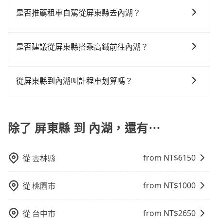
拿到訂單編號後，隨即會在手機上收到簡訊以及電子郵
驗。所以，如果您正在尋找一家可靠的包車公司，
站上的價格是動態的，一般來說越早預訂價格越優，且
長途交通且途中遵守台灣法律，無論是清明掃墓、包車
件確認信，如此就完成預約了，而司機與車輛的詳細資
tripool旅步絕對是您值得信任的不二選擇！
是否推薦租車自駕從屏東縣去內湖？
保證前一天中午以前均可全額取消退費，如已經決定好
旅遊、參加喜宴/喪禮、就醫回診、登山露營、學生搬
料，將於乘車前一晚八點透過SMS和EMAIL提供。一旦
要從屏東縣去內湖，請儘早下訂以把握最划算的價格。
如你有駕照又不排斥自駕，且又不需要利用移動的時間
家、投票返鄉、商務出差、貴賓來訪、寵物檢疫、預約
付款完畢，tripool保證出車。一般建議出發前一天中午
在車上休息，那在屏東縣恆春鎮有約10間租車車行，比
叫車、機場接送、定期洗腎、包月上下班，或者任何跨
以前完成預約，越早下訂價格越低價，如臨時需要，前
是否建議從屏東縣搭乘高鐵前往內湖？
方說和欣小客車租賃、驛站事業、春山汽車租賃。一般
縣市接送的需求，tripool都能滿足你。乘車前一天下午
一天傍晚五點前仍會收單，最遲如當天下午過後乘車，
若要從屏東縣搭高鐵前往內湖，高鐵較貴、費時，且難
租車以天為單位，小轎車如Toyota Altis、Nissan
五點以前完成預約，隔天保證出車。如需公司報帳打統
四小時前仍能預約。
叫計程車前往高鐵站！從最早05:50一直到22:10，左營-
Tiida，一天租金約$1,500，九人座如Hyundai Starex
編，在結帳時可以受理，並於乘車後一週內寄出電子收
從屏東縣到內湖叫計程車划算嗎？
南港一天最多有87班次高鐵可搭乘。假設從屏東縣恆春
或Volkswagen T5，一天$4,500起，油錢（每公里約3
據。
如選擇小黃直達，在屏東可以透過app叫車的有55688台
鎮前往最靠近的左營高鐵站，叫一輛計程車花費約3,600
元）、eTag（每公里約1元）、路邊停車（每小時約40
灣大車隊和Yoxi。依照里程跳錶計算，價格約為
元、車程約145分鐘。抵達高鐵站後，步行進站、現場購
元）、保險費、罰單另計多數租車合約上都會載明每日
7,910~11,900元間，但如改預約tripool可省高達
除了 屏東縣 到 內湖，還有⋯
票並於月台排隊的時間約20分鐘，再乘坐105~145分鐘
里程限定200~400公里，超過還會額外加收100~2,000
$5,800。但如果你無法提前預約，或偏好臨時叫車，那
（平均125分）的高鐵從左營站前往南港高鐵站，每人票
元不等的費用。由於絕大多數的租車公司都沒有提供甲
要注意屏東縣僅有合法計程車約370輛，計程車密度為雙
價1,530元，再用10分鐘出站、等待車站前排班的計程
租乙還的服務，假設你當天就往返屏東縣（恆春鎮）與
from NT$
6150
從
雲林縣
北的0.3%，也就是說要臨時叫到小黃的難度是台北或新
車，搭上小黃後約花15分鐘、車費200元後，抵達台北
內湖，預計的小轎車花費為$5,000或九人座$8,000。當
北的300倍之多。再加上屏東縣有些計程車司機不按錶計
市內湖區的目的地。全程加上轉車時間共5小時12分鐘，
然這金額比搭計程車便宜，但如果你當天只需要單程前
費，約有29%會採現場議價，建議最好先上網預約，以
假設2位同行，高鐵加轉乘之平均每人花費為3,430元。
往，隔天或多天後才需返回，租車就非常不方便。再
from NT$
1000
從
桃園市
免當場被坑受騙。綜合以上，無論在價格或服務品質
不過屏東縣領有合法執照的計程車僅有400多輛，計程車
者，租車地點可能離你的住家/辦公室/起點還有段路，且
上，tripool都是你從屏東縣到內湖的最佳選擇。
的密度為雙北的0.3%，換句話說，臨時要叫小黃的難度
須配合車行營業時間做租還動作，另外承租過程繁瑣，
from NT$
2650
從
台中市