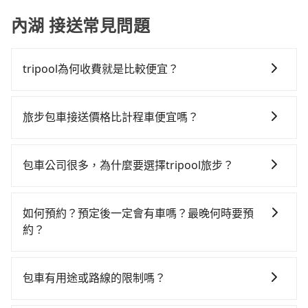
內湖 接送常見問題
tripool為何收費就是比較便宜？
對於平常就有在使用長程專車接送服務的乘客來說，第
一次使用tripool的會擔心價格比市價便宜不少，是不是
旅步包車接送價格比計程車便宜嗎？
因為司機素質比較差、車上會有煙味、或者車齡過大，
旅步的車資採固定費率與計程車需依行駛距離計費、且
但事實恰恰相反。tripool不僅有嚴密的篩選機制，定期
遇塞車、停紅燈時等低速行駛時還需額外加價不同，旅
淘汰顧客評分較低的司機，且車輛均要求5年內新車，司
包車公司很多，為什麼要選擇tripool旅步？
步費用比計程車低，且能讓您更能輕鬆掌握交通開支。
機也絕對不會在車內吸煙，於新冠肺炎期間也絕對全程
旅步提供多種車型，從轎車、休旅車到九人座，讓您可
配戴口罩。tripool之所以能將價格壓在市價7~8折的主
以依照您行程人數的需求進行選擇。此外，為確保您的
因來自於自行研發的AI車輛調度演算法，能有效降低空
如何預約？預定後一定會有車嗎？最晚何時要預
旅途安全無憂，我們的司機都是專業且可靠的職業駕
車率，也就是提高俗稱「回頭車」的比例。這不僅體現
約？
駛。關於價格，旅步官網可一鍵即時查價，所示價格絕
在成本的控制，更是在傳統旺季（年假、端午、中秋、
如要預約從屏東縣前往內湖的專車接送服務，可直接線
無隱藏費用，且還提供優於其他業者更彈性的取消政
雙十等）能用更少的司機來服務更多的旅客，意味著使
上輸入上下車地點或地址，三秒內即可查到真實價格，
策，讓您在規劃行程時能更無後顧之憂。無論您是要前
包車有用途或路線的限制嗎？
用到不熟悉的司機或者轉單給其他車行的情況比同行更
照著步驟填寫完乘客資料與線上刷卡，訂單即成立。在
往市區還是郊區，我們都可以為您提供最佳的旅遊體
低，如此便反應在服務品質的控管會更佳。但tripool網
不管是從屏東縣前往內湖或是全台灣任何地方，只要是