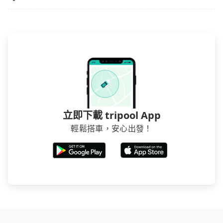
是雙北大城市的300倍。縱使幸運攔到一輛小黃了，屏東
租還通常需額外花費30分鐘做簽約與車體檢查，甚至還
縣少部分小黃司機不按表收費，看乘客是外地人便漫天
要先自行加滿油，如遇到不肖業者，還車時可能遭遇各
喊價或恣意繞路。但如果全程使用tripool並到府專車接
種莫名理由而被額外收費，風險可謂不小。
送，則每人平均花費約3,050元，費時4小時14分鐘。選
擇搭乘高鐵而不預約包車，不僅每人至少額外負擔380元
車資，而且更會額外浪費58分鐘在轉乘與等車上，現在
還不馬上來預約tripool！如果你是獨自一人乘車，也可
參考tripool的拼車共乘服務，最多可再節省50%的交通
費用。
立即下載 tripool App
輕鬆搭車，安心出發！