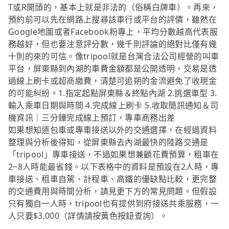
T或R開頭的，基本上就是非法的（俗稱白牌車）。再來，
預約前可以先在網路上搜尋該車行或平台的評價，雖然在
Google地圖或者Facebook粉專上，平均分數越高代表服
務越好，但也要注意評分數，幾千則評論的絕對比僅有幾
十則的來的可信。像tripool就是台灣合法公司經營的叫車
平台，屏東縣到內湖的車費金額都是公開透明，交易是透
過線上刷卡或超商繳費，清楚可追朔的金流避免了收現金
的可能糾紛。1.指定起點屏東縣＆終點內湖 2.挑選車型 3.
輸入乘車日期與時間 4.完成線上刷卡 5.收取簡訊通知＆司
機資訊｜三分鐘完成線上預訂，專車商務出差
如果想知道包車或專車接送以外的交通選擇，在經過資料
整理與分析後得知，從屏東縣去內湖最快的陸路交通是
「tripool」專車接送，不過如果想兼顧花費預算，租車在
2~8人時能最省錢。以下表格中的資料是預設在2人時，專
車接送、租車自駕、計程車、高鐵的優缺點比較，更完整
的交通費用與時間分析，請見更下方的常見問題。但假設
只有獨自一人時，tripool也有提供到府接送共乘服務，一
人只要$3,000（詳情請按黃色按鈕查詢）。