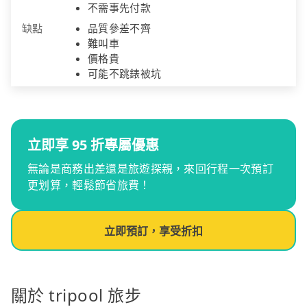
不需事先付款
缺點
品質參差不齊
難叫車
價格貴
可能不跳錶被坑
立即享 95 折專屬優惠
無論是商務出差還是旅遊探親，來回行程一次預訂
更划算，輕鬆節省旅費！
立即預訂，享受折扣
關於 tripool 旅步