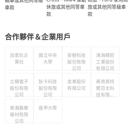
轎車或其他同等級
旅或其他同等級車
休旅或其他同等車
車款
款
款
合作夥伴＆企業用戶
加家玖企
國立中央
安馳科技
鴻海精密
業社
大學
股份有限
工業股份
公司
有限公司
立積電子
狄卡科技
金車股份
美商英特
股份有限
股份有限
有限公司
爾亞太科
公司
公司
技有限公
司
東瀚醫療
逢甲大學
器材有限
公司