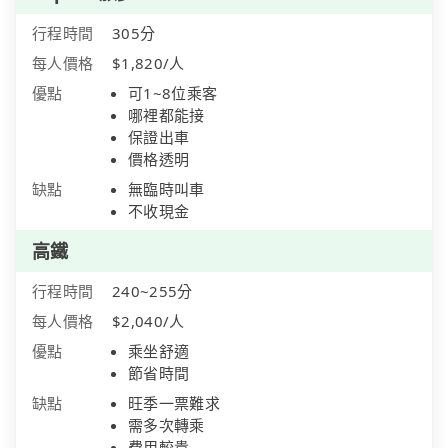
行程時間
305分
每人價格
$1,820/人
優點
可1~8位乘客
哪裡都能接
保證出車
價格透明
缺點
無臨時叫車
不收現金
高鐵
行程時間
240~255分
每人價格
$2,040/人
優點
乘坐舒適
節省時間
缺點
旺季一票難求
需多次轉乘
費用較貴