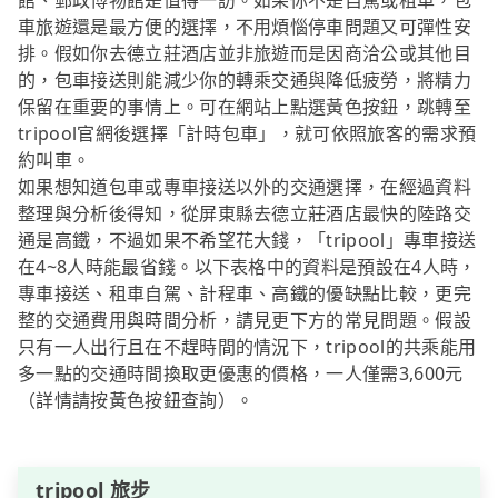
館、郵政博物館是值得一訪。如果你不是自駕或租車，包
車旅遊還是最方便的選擇，不用煩惱停車問題又可彈性安
排。假如你去德立莊酒店並非旅遊而是因商洽公或其他目
的，包車接送則能減少你的轉乘交通與降低疲勞，將精力
保留在重要的事情上。可在網站上點選黃色按鈕，跳轉至
tripool官網後選擇「計時包車」，就可依照旅客的需求預
約叫車。
如果想知道包車或專車接送以外的交通選擇，在經過資料
整理與分析後得知，從屏東縣去德立莊酒店最快的陸路交
通是高鐵，不過如果不希望花大錢，「tripool」專車接送
在4~8人時能最省錢。以下表格中的資料是預設在4人時，
專車接送、租車自駕、計程車、高鐵的優缺點比較，更完
整的交通費用與時間分析，請見更下方的常見問題。假設
只有一人出行且在不趕時間的情況下，tripool的共乘能用
多一點的交通時間換取更優惠的價格，一人僅需3,600元
（詳情請按黃色按鈕查詢）。
tripool 旅步