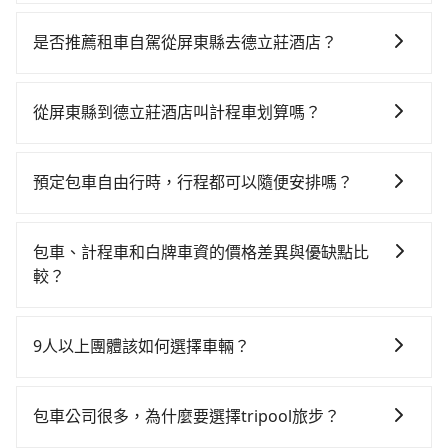
若要從屏東縣搭高鐵前往德立莊酒店，高鐵省時、較
貴，且難叫計程車前往高鐵站！從最早05:50一直到
是否推薦租車自駕從屏東縣去德立莊酒店？
22:10，左營-台北一天最多有89班次高鐵可搭乘。假設
如果你考慮租車自駕，很不幸的，屏東縣境內沒多少間
從屏東縣霧台鄉前往最靠近的左營高鐵站，叫一輛計程
租車公司可選，甚至離你所在位置甚遠，如果不想額外
車花費約2,200元、車程約95分鐘。抵達高鐵站後，步行
從屏東縣到德立莊酒店叫計程車划算嗎？
花時間搭車前往鄰近市區租車，也不想花8,670元叫計程
進站、現場購票並於月台排隊的時間約20分鐘，再乘坐
如選擇小黃直達，在屏東可以透過app叫車的有55688台
車前往德立莊酒店，tripool直達專車就是你最佳選擇。
94~134分鐘（平均114分）的高鐵從左營站前往台北高
灣大車隊和Yoxi。依照里程跳錶計算，價格約為
鐵站，每人票價1,490元，再用15分鐘出站，最後再根據
預定包車自由行時，行程都可以隨便安排嗎？
8,670~13,000元間，但如改預約tripool可省高達
距離的遠近或者天候狀況，決定是步行一段路或者搭乘
只要不超出您選用的用車時間及行程總公里數，且行程
$5,700。但如果你無法提前預約，或偏好臨時叫車，那
公車抵達最終的目的地。全程加上轉車時間共4小時2分
沒有到達海拔1500公里以上的山區，行程都是可以依照
要注意屏東縣僅有合法計程車約370輛，計程車密度為雙
包車、計程車和白牌車資的價格差異與優缺點比
鐘，假設4位同行，高鐵加轉乘之平均每人花費為2,040
您的需求安排的。
北的0.3%，也就是說要臨時叫到小黃的難度是台北或新
較？
元。不過屏東縣領有合法執照的計程車僅有400多輛，計
北的300倍之多。再加上屏東縣有些計程車司機不按錶計
程車的密度為雙北的0.3%，換句話說，臨時要叫小黃的
包車、計程車或白牌車。主要價格差異和優缺點如下： -
費，約有29%會採現場議價，建議最好先上網預約，以
難度是雙北大城市的300倍。縱使幸運攔到一輛小黃了，
包車：優點是搭乘舒適可以根據自己的需求安排時間和
免當場被坑受騙。綜合以上，無論在價格或服務品質
9人以上團體該如何選擇車輛？
屏東縣少部分小黃司機不按表收費，看乘客是外地人便
地點上車較客製化。此外，司機還會提供各種旅遊建議
上，tripool都是你從屏東縣到德立莊酒店的最佳選擇。
漫天喊價或恣意繞路。但如果全程使用tripool並到府專
在Line群組或Facebook社團裡，有司機標榜能提供乘坐
與資訊。長途接送價格比計程車車資更優惠。 - 計程
車接送，則每人平均花費約1,820元，費時5小時3分鐘。
9人以上之廂型車，其實屬違法。在現行法律下，營業小
車：優點是24小時隨叫隨到，價格按錶計費，但若遇交
包車公司很多，為什麼要選擇tripool旅步？
長距離移動確實搭乘高鐵可以比坐車快，但卻要額外支
客車最多座位數量就是9人，如扣掉司機就只能乘坐8位
通塞車時亦會加收延遲費用，一般屬短程接駁為主。 -
出約880元的交通費，所以對於不是這麼趕時間的人來