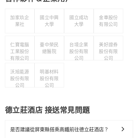
加家玖企
國立中興
國立成功
金車股份
業社
大學
大學
有限公司
仁寶電腦
臺中榮民
台境企業
美好證券
工業股份
總醫院
股份有限
股份有限
有限公司
公司
公司
沃旭能源
明基材料
股份有限
股份有限
公司
公司
德立莊酒店 接送常見問題
是否建議從屏東縣搭乘高鐵前往德立莊酒店？