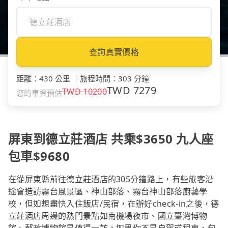
查詢真實價格
距離
：
430 公里
｜
旅程時間
：
303 分鐘
TWD
7279
TWD
10200
您的車資預估
屏東到德立莊酒店 共乘$3650 九人座
包車$9680
在從屏東縣前往德立莊酒店的305分鐘路上，有些旅客沿
途會造訪霧台風景區、神山部落、霧台神山部落廚藝學
校，但如想盡快入住飯店/民宿，在辦好check-in之後，德
立莊酒店周邊的熱門景點如南機場夜市、國立臺灣博物