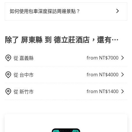
旅步提供多種車型，從轎車、休旅車到九人座，讓您可
乘客，如果要10人以上就是營業大客車的範疇，也就是
白牌車：優點是價格相對較低，有的還可喊價。但安全
說，預約tripool還是比較划算的。如果你是三人以下要
以依照您行程人數的需求進行選擇。此外，為確保您的
中型巴士或大型遊覽車。非法改裝的車輛，不僅與車輛
性和服務質量無法保障，需要自行承擔風險，遇到狀況
如何使用包車深度探訪周邊景點？
乘車，也可參考tripool的拼車共乘服務，最多可再節省
旅途安全無憂，我們的司機都是專業且可靠的職業駕
行照不符，連司機的駕照都會不符。在路上被警察盤查
事後也無法申訴退費。
50%的交通費用。
使用包車進行深度探訪周邊景點時，可以充分利用包車
駛。關於價格，旅步官網可一鍵即時查價，所示價格絕
請下車終止行程事小，如果發生意外，保險公司可不予
的便利性和彈性，探訪更多的景點，並且可以按照自己
無隱藏費用，且還提供優於其他業者更彈性的取消政
賠償就事大了。千萬別為了省小錢而把朋友親人的安全
的節奏和時間進行遊覽。除了景點本身，還可以體驗周
除了 屏東縣 到 德立莊酒店，還有⋯
策，讓您在規劃行程時能更無後顧之憂。無論您是要前
給賭上。通常人數沒有超過10位，建議預約一台九人座
邊的文化和風俗，品嚐當地的美食，與當地人交流，深
往市區還是郊區，我們都可以為您提供最佳的旅遊體
與一台小轎車比較划算，如人數超過12位就一定是叫一
入體驗當地的生活和文化。在探訪景點時，可以積極尋
驗。所以，如果您正在尋找一家可靠的包車公司，
台中巴比較方便。但也有例外，比方說有些山區或路段
from NT$
7000
從
嘉義縣
找當地導遊或者向當地居民請教，了解更多的深度資訊
tripool旅步絕對是您值得信任的不二選擇！
是禁止大客車通行的，建議在預定時最好先與車行或平
和內幕，並且可以在旅途中收集更多的故事和經驗，豐
台確認。
富自己的旅程。
from NT$
4000
從
台中市
from NT$
1400
從
新竹市