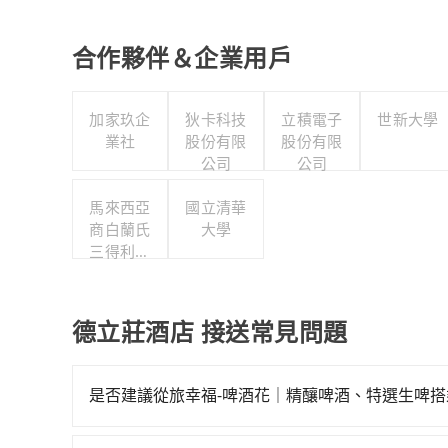
合作夥伴＆企業用戶
加家玖企
狄卡科技
立積電子
世新大學
業社
股份有限
股份有限
公司
公司
馬來西亞
國立清華
商白蘭氏
大學
三得利股
份有限公
司台灣分
公司
德立莊酒店 接送常見問題
是否建議從旅幸福-啤酒花｜精釀啤酒、特選生啤
若要從旅幸福-啤酒花｜精釀啤酒、特選生啤搭高