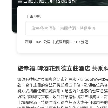
全台點到點到府接送服務
上車地點
距離
：
449 公里
｜
旅程時間
：
319 分鐘
旅幸福-啤酒花到德立莊酒店 共乘$41
如你有往返屏東縣與台北市的需求，tripool會是
款，合作註冊的合法司機超過五千位，確保每位乘客
費方式與無任何隱藏費用，是國內外旅客的包車首選
填寫資料即可完成，收到訂單編號後訂單即成立，訂
｜精釀啤酒、特選生啤和德立莊酒店或任何你想去的