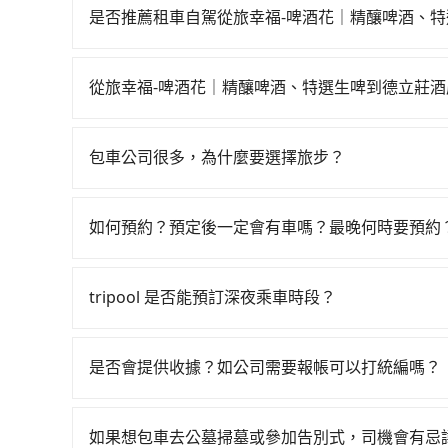
站！從最早05:50一直到22:10，左營-台北一
是否推薦租車自駕從旅幸福-啤酒花｜精釀啤酒、
選生啤 (屏東縣恆春鎮) 前往最靠近的左營高鐵站，
如你有駕照又不排斥自駕，且又不需要利用移動的
後，步行進站、現場購票並於月台排隊的時間約20分
說昌隆國際租賃、驛站事業、富群小客車租賃。一般租車以天為
台北高鐵站，每人票價1,490元，再用15分鐘出
從旅幸福-啤酒花｜精釀啤酒、特選生啤到德立莊
一天租金約$1,500，九人座如Hyundai Starex或
者搭乘公車抵達最終的目的地。全程加上轉車時間共
如選擇小黃直達，在屏東可以透過app叫車的有556
eTag（每公里約1元）、路邊停車（每小時約4
2,390元。不過屏東縣領有合法執照的計程車僅有4
9,050~13,600元間，但如改預約tripool可
200~400公里，超過還會額外加收100~2,0
小黃的難度是雙北大城市的300倍。縱使幸運攔到
包車公司很多，為什麼要選擇旅步？
屏東縣僅有合法計程車約370輛，計程車密度為雙北
務，假設你當天就往返旅幸福-啤酒花｜精釀啤酒、特
地人便漫天喊價或恣意繞路。但如果全程使用tripo
旅步非常重視司機的審查和車輛的維護，我們的價
300倍之多。再加上屏東縣有些計程車司機不按錶
座$8,500。當然這金額比搭計程車便宜，但如
19分鐘。長距離移動確實搭乘高鐵可以比坐車快26
供更彈性的取消訂單規定，並致力於提供高品質的
場被坑受騙。綜合以上，無論在價格或服務品質上，t
方便。再者，租車地點可能離旅幸福-啤酒花｜精
如何預約？預定後一定會有車嗎？最晚何時要預約
麼趕時間的人來說，預約tripool還是比較划算的。
立莊酒店的最佳選擇。
作，另外承租過程繁瑣，租還通常需額外花費30
務，最多可再節省50%的交通費用。
如要預約從旅幸福-啤酒花｜精釀啤酒、特選生啤
者，還車時可能遭遇各種莫名理由而被額外收費，
地址，三秒內即可查到真實價格，照著步驟填寫完
tripool 是否能預訂深夜乘車時段？
會在手機上收到簡訊以及電子郵件確認信，如此就
可以的！tripool 旅步全年無休並提供深夜接送服
透過SMS和EMAIL提供。一旦付款完畢，trip
價格越低價，如臨時需要，前一天傍晚五點前仍會
是否會提供收據？如公司需要報帳可以打統編嗎？
在乘車結束後一週內，tripool都會透過第三方
付款前可以輸入公司的抬頭與統編，可向國稅局報
如果想包車去公墓掃墓或參加告別式，司機會有忌