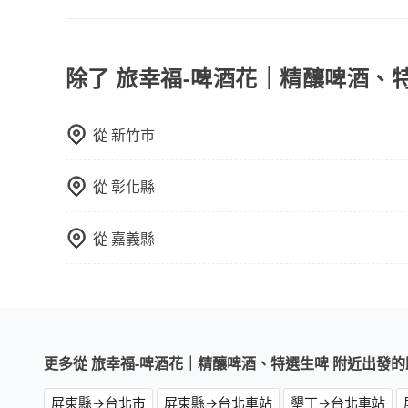
完全符合台灣的法律規範。
如果您需要包車前往公墓掃墓或參加告別式，一般
需要載運骨灰罈或在車上進行法事等作業，建議在
議。此外，是否需要給司機紅包或小費，則可以由
除了 旅幸福-啤酒花｜精釀啤酒、
從
新竹市
從
彰化縣
從
嘉義縣
更多從 旅幸福-啤酒花｜精釀啤酒、特選生啤 附近出發的
屏東縣→台北市
屏東縣→台北車站
墾丁→台北車站