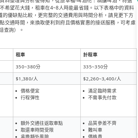
資料整理與分析後得知，從旅幸福-啤酒花｜精釀啤酒、特選
不希望花大錢，租車在4~8人時能最省錢。以下表格中的資料
鐵的優缺點比較，更完整的交通費用與時間分析，請見更下方
點交通時間，來換取便利到府且價格實惠的接送服務，可考慮
按鈕查詢）。
租車
計程車
350~380分
335~350分
$1,380/人
$2,260~3,400/人
價格便宜
滿足臨時需求
行程彈性
不需事先付款
額外交通往返取車點
品質參差不齊
取還車時間受限
難叫車
承擔額外風險
價格貴