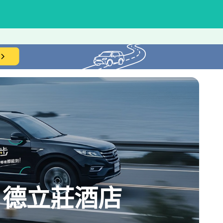
→德立莊酒店