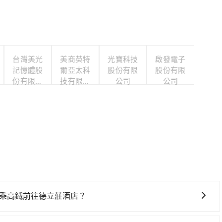
台灣美光
美商英特
光寶科技
啟發電子
記憶體股
爾亞太科
股份有限
股份有限
份有限公
技有限公
公司
公司
司
司
搭乘高鐵前往德立莊酒店？
鐵前往德立莊酒店，高鐵省時、較貴，且難叫計程車前往高鐵