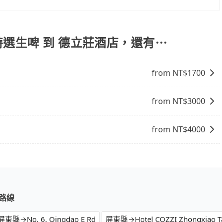
司機都會提供接送服務。不過，如果您有其他特殊要求，例如
訂車前先向客服詢問是否有相應的司機可配合，以避免後續爭
您自行決定。不過，建議可事先詢問司機是否接受。」
特選生啤 到 德立莊酒店，還有⋯
from NT$
1700
from NT$
3000
from NT$
4000
路線
屏東縣→No. 6, Qingdao E Rd
屏東縣→Hotel COZZI Zhongxiao Ta