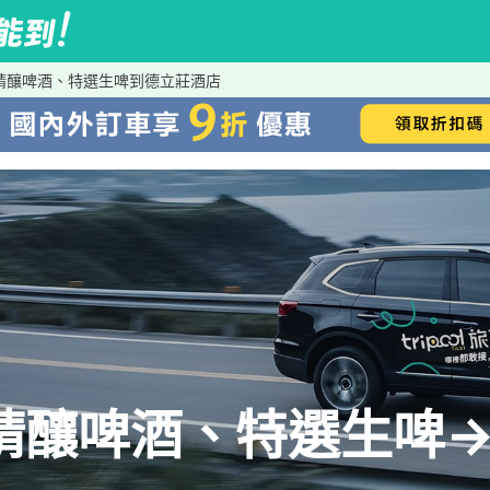
精釀啤酒、特選生啤到德立莊酒店
精釀啤酒、特選生啤