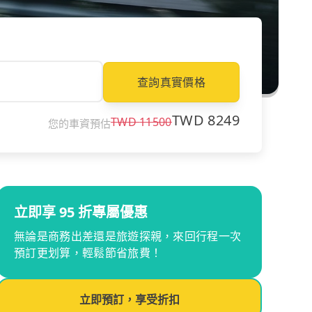
查詢真實價格
TWD
8249
TWD
11500
您的車資預估
立即享 95 折專屬優惠
無論是商務出差還是旅遊探親，來回行程一次
預訂更划算，輕鬆節省旅費！
立即預訂，享受折扣