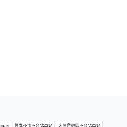
ipei
恆春夜市→台北車站
大灣遊憩區→台北車站