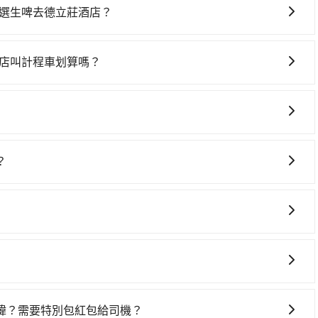
天最多有89班次高鐵可搭乘。假設從旅幸福-啤酒花｜精釀啤酒、特
特選生啤去德立莊酒店？
叫一輛計程車花費約3,600元、車程約144分鐘。抵達高鐵站
時間在車上休息，那在屏東縣恆春鎮有約10間租車車行，比方
鐘，再乘坐94~134分鐘（平均114分）的高鐵從左營站前往
單位，小轎車如Toyota Altis、Nissan Tiida，
站，最後再根據距離的遠近或者天候狀況，決定是步行一段路或
酒店叫計程車划算嗎？
Volkswagen T5，一天$4,500起，油錢（每公里約3元）、
4小時53分鐘，假設4位同行，高鐵加轉乘之平均每人花費為
88台灣大車隊和Yoxi。依照里程跳錶計算，價格約為
0元）、保險費、罰單另計多數租車合約上都會載明每日里程限定
00多輛，計程車的密度為雙北的0.3%，換句話說，臨時要叫
省高達$5,400。但如果你無法提前預約，或偏好臨時叫車，那要注意
00元不等的費用。由於絕大多數的租車公司都沒有提供甲租乙還的服
一輛小黃了，屏東縣少部分小黃司機不按表收費，看乘客是外
的0.3%，也就是說要臨時叫到小黃的難度是台北或新北的
選生啤與德立莊酒店，預計的小轎車花費為$5,500或九人
ol並到府專車接送，則每人平均花費約2,060元，費時5小時
格政策也是完全透明的，不會有任何隱藏費用。此外，我們提
計費，約有29%會採現場議價，建議最好先上網預約，以免當
果你當天只需要單程前往，隔天或多天後才需返回，租車就非常不
分鐘，但卻要額外支出約1,320元的交通費，所以對於不是這
包車服務。選擇旅步絕對是明智的選擇之一。
ripool都是你從旅幸福-啤酒花｜精釀啤酒、特選生啤到德
釀啤酒、特選生啤還有段路，且須配合車行營業時間做租還動
？
如果你是三人以下要乘車，也可參考tripool的拼車共乘服
分鐘做簽約與車體檢查，甚至還要先自行加滿油，如遇到不肖業
前往德立莊酒店的專車接送服務，可直接線上輸入上下車地點或
風險可謂不小。
乘客資料與線上刷卡，訂單即成立。在拿到訂單編號後，隨即
完成預約了，而司機與車輛的詳細資料，將於乘車前一晚八點
務。
ool保證出車。一般建議出發前一天中午以前完成預約，越早下訂
收單，最遲如當天下午過後乘車，四小時前仍能預約。
系統寄出旅行業代收轉付電子收據，如果公司需要報公帳，在預約
帳，且免加收5%稅金。在收到後，可自行列印留存或報帳，
諱？需要特別包紅包給司機？