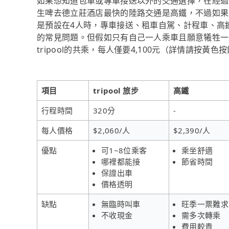
如果想知道包車或專車接送以外的交通選擇，在經過
生啤去德立莊酒店最快的陸路交通是高鐵，不過如果
是預設在4人時，專車接送、租車自駕、計程車、高
的常見問題。但假如只有自己一人乘車且願意犧牲一
tripool的共乘，每人僅要4,100元（詳情請按黃色
項目
tripool 旅步
高鐵
行程時間
320分
-
每人價格
$2,060/人
$2,390/人
優點
可1~8位乘客
乘坐舒適
哪裡都能接
節省時間
保證出車
價格透明
缺點
無臨時叫車
旺季一票難求
不收現金
需多次轉乘
費用較貴