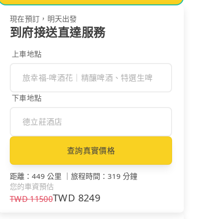
現在預訂，明天出發
到府接送直達服務
上車地點
下車地點
查詢真實價格
距離
：
449 公里
｜
旅程時間
：
319 分鐘
您的車資預估
TWD
8249
TWD
11500