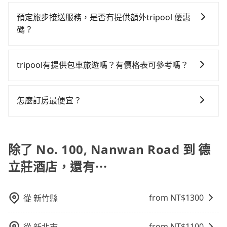
只要在乘車前一日清晨六點以前透過電子郵件告知，不
要注意屏東縣僅有合法計程車約370輛，計程車密度為雙
計多數租車合約上都會載明每日里程限定200~400公
屏東縣領有合法執照的計程車僅有400多輛，計程車的密
訂以把握最划算的價格。
論任何理由，保證全額退費，且不收取任何手續費。
北的0.3%，也就是說要臨時叫到小黃的難度是台北或新
里，超過還會額外加收100~2,000元不等的費用。由於
預定旅步接送服務，是否有提供額外tripool 優惠
度為雙北的0.3%，換句話說，臨時要叫小黃的難度是雙
北的300倍之多。再加上屏東縣有些計程車司機不按錶計
絕大多數的租車公司都沒有提供甲租乙還的服務，假設
碼？
北大城市的300倍，且No. 100, Nanwan Road並未位於
費，約有29%會採現場議價，建議最好先上網預約，以
你當天就往返No. 100, Nanwan Road與德立莊酒店，
市區，可能根本無車可攔。縱使幸運攔到一輛小黃了，
旅步有針對已訂購去程，但也有回程需求的乘客提供95
免當場被坑受騙。綜合以上，無論在價格或服務品質
預計的小轎車花費為$5,500或九人座$8,500。當然這金
屏東縣少部分小黃司機不按表收費，看乘客是外地人便
折優惠，只需在預定去程時勾選下方選項：「預定來
上，tripool都是你從No. 100, Nanwan Road到德立莊
tripool有提供包車旅遊嗎？有價格表可參考嗎？
額比搭計程車便宜，如德立莊酒店的室內設施非常豐富
漫天喊價或恣意繞路。但如果全程使用tripool並到府專
回，價錢更優惠」，即可獲取回程95折折價券，供您預
酒店的最佳選擇。
或你想去的旅遊景點就在周邊，租車一整天就略顯浪
車接送，則每人平均花費約2,060元，費時5小時19分
tripool提供全台各地包括德立莊酒店與No. 100,
定回程時使用。
費。再者，租車地點可能離No. 100, Nanwan Road還
鐘。長距離移動確實搭乘高鐵可以比坐車快26分鐘，但
Nanwan Road的包車旅遊，從單純的單趟接送到算時間
怎麼訂房最便宜？
有段路，且須配合車行營業時間做租還動作，另外承租
卻要額外支出約1,320元的交通費，所以對於不是這麼趕
的計時包車都有，可彈性選擇2~12小時的服務，滿足家
過程繁瑣，租還通常需額外花費30分鐘做簽約與車體檢
時間的人來說，預約tripool還是比較划算的。如果你是
現在旅客預訂飯店已經很少透過旅行社，大多是透過
族出遊、朋友聚會、婚喪喜慶等不同的需求。價格透
查，甚至還要先自行加滿油，如遇到不肖業者，還車時
三人以下要乘車，也可參考tripool的拼車共乘服務，最
OTA (online travel agent) 來完成，除了可以快速依據
明、無隱藏費用，網站試算即真實價格，免去來回電話
可能遭遇各種莫名理由而被額外收費，風險可謂不小。
多可再節省50%的交通費用。
地區、價位、人數、特殊需求來搜尋適合的旅店與房
除了 No. 100, Nanwan Road 到 德
確認。一天包車的價格可能跟其他車隊相差無幾，但是
型，更重要的是通常價格是官網的6~8折，如果又有加入
如果只需要短時數或者單程專車服務者，敢大聲說我們
立莊酒店，還有⋯
會員或者使用特定的信用卡，還可以累積點數做現金回
價格絕對最划算。網站上可直接挑選小轎車、休旅車、
饋或未來換取免費的住房。台灣人常用的線上訂房平台
或九人座箱型車，如需10人以上巴士，請來信洽詢。
有Booking.com、Agoda.com、Hotels.com、
from NT$
1300
從
新竹縣
Expedia.com、Trip.com等。正常來說，線上刷卡付款
完後預定就完成，事先不用電話確認空房，事後也不用
from NT$
1100