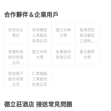
合作夥伴＆企業用戶
加家玖企
鴻海精密
國立中興
馬來西亞
業社
工業股份
大學
商白蘭氏
有限公司
三得利股
份有限公
安馳科技
國立中央
金車股份
司台灣分
臺北醫學
股份有限
大學
有限公司
公司
大學
公司
啟發電子
仁寶電腦
股份有限
工業股份
公司
有限公司
德立莊酒店 接送常見問題