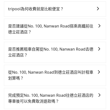
tripool為何收費就是比較便宜？
對於平常就有在使用長程專車接送服務的乘客來說，第
一次使用tripool的會擔心價格比市價便宜不少，是不是
是否建議從No. 100, Nanwan Road搭乘高鐵前往
因為司機素質比較差、車上會有煙味、或者車齡過大，
德立莊酒店？
但事實恰恰相反。tripool不僅有嚴密的篩選機制，定期
若要從No. 100, Nanwan Road搭高鐵前往德立莊酒
淘汰顧客評分較低的司機，且車輛均要求5年內新車，司
店，高鐵省時、較貴，且難叫計程車前往高鐵站！從最
機也絕對不會在車內吸煙，於新冠肺炎期間也絕對全程
是否推薦租車自駕從No. 100, Nanwan Road去德
早05:50一直到22:10，左營-台北一天最多有89班次高鐵
配戴口罩。tripool之所以能將價格壓在市價7~8折的主
立莊酒店？
可搭乘。假設從No. 100, Nanwan Road (屏東縣恆春
因來自於自行研發的AI車輛調度演算法，能有效降低空
如你有駕照又不排斥自駕，且又不需要利用移動的時間
鎮) 前往最靠近的左營高鐵站，叫一輛計程車花費約
車率，也就是提高俗稱「回頭車」的比例。這不僅體現
在車上休息，那在No. 100, Nanwan Road所在的屏東
3,600元、車程約144分鐘。抵達高鐵站後，步行進站、
在成本的控制，更是在傳統旺季（年假、端午、中秋、
從No. 100, Nanwan Road到德立莊酒店叫計程車
縣恆春鎮有約10間租車車行，比方說墾丁金城國際租
現場購票並於月台排隊的時間約20分鐘，再乘坐94~134
雙十等）能用更少的司機來服務更多的旅客，意味著使
划算嗎？
賃、驛站事業、昌隆國際租賃。一般租車以天為單位，
分鐘（平均114分）的高鐵從左營站前往台北高鐵站，每
用到不熟悉的司機或者轉單給其他車行的情況比同行更
如選擇小黃直達，在屏東可以透過app叫車的有55688台
小轎車如Toyota Altis、Nissan Tiida，一天租金約
人票價1,490元，再用15分鐘出站，最後再根據距離的遠
低，如此便反應在服務品質的控管會更佳。但tripool網
灣大車隊和Yoxi。依照里程跳錶計算，價格約為
$1,500，九人座如Hyundai Starex或Volkswagen T5，
近或者天候狀況，決定是步行一段路或者搭乘公車抵達
完成預定No. 100, Nanwan Road往德立莊酒店的
站上的價格是動態的，一般來說越早預訂價格越優，且
9,050~13,600元間，但如改預約tripool可省高達
一天$4,500起，油錢（每公里約3元）、eTag（每公里
最終的目的地。全程加上轉車時間共4小時53分鐘，假設
專車後可以免費取消退款嗎？
保證前一天中午以前均可全額取消退費，如已經決定好
$5,400。但如果你無法提前預約，或偏好臨時叫車，那
約1元）、路邊停車（每小時約40元）、保險費、罰單另
4位同行，高鐵加轉乘之平均每人花費為2,390元。不過
要從No. 100, Nanwan Road去德立莊酒店，請儘早下