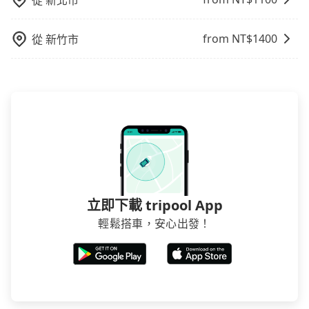
從
新北市
告知付款完畢，一切都能在網路上操作。但有些較冷門
或規模較小的飯店，有可能再多平台同時上架而發生超
賣的現象，便有可能到了現場卻沒房可住的窘境，所以
from NT$
1400
從
新竹市
在預定時要不選擇評分高、評論多的飯店，不然就是還
要再人工電話與飯店確認。預訂民宿方面，如不怕麻
煩，有些時候直接打電話問的價格可能比民宿訂房網來
得便宜，但缺點就是多數要匯款並再人工確認。假如不
介意多花一點錢省下這些瑣碎的事，台灣本土的AsiaYo
或者國際Airbnb都值得推薦。
立即下載 tripool App
輕鬆搭車，安心出發！