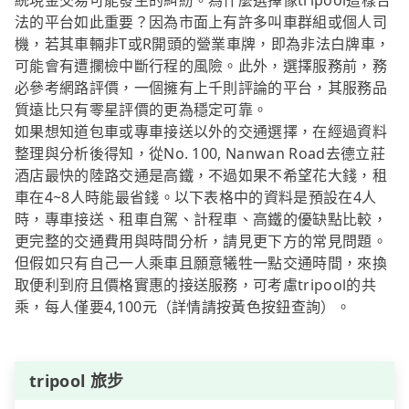
統現金交易可能發生的糾紛。為什麼選擇像tripool這樣合
法的平台如此重要？因為市面上有許多叫車群組或個人司
機，若其車輛非T或R開頭的營業車牌，即為非法白牌車，
可能會有遭攔檢中斷行程的風險。此外，選擇服務前，務
必參考網路評價，一個擁有上千則評論的平台，其服務品
質遠比只有零星評價的更為穩定可靠。
如果想知道包車或專車接送以外的交通選擇，在經過資料
整理與分析後得知，從No. 100, Nanwan Road去德立莊
酒店最快的陸路交通是高鐵，不過如果不希望花大錢，租
車在4~8人時能最省錢。以下表格中的資料是預設在4人
時，專車接送、租車自駕、計程車、高鐵的優缺點比較，
更完整的交通費用與時間分析，請見更下方的常見問題。
但假如只有自己一人乘車且願意犧牲一點交通時間，來換
取便利到府且價格實惠的接送服務，可考慮tripool的共
乘，每人僅要4,100元（詳情請按黃色按鈕查詢）。
tripool 旅步