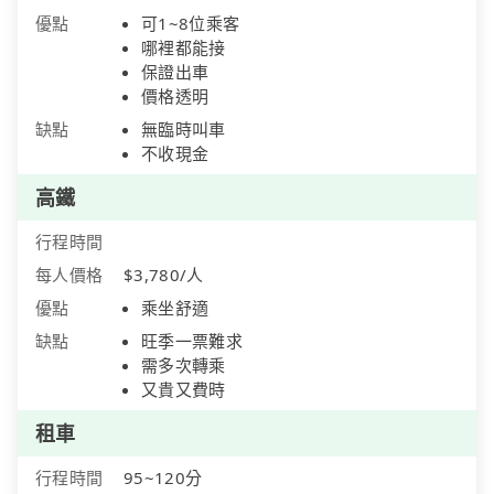
優點
可1~8位乘客
哪裡都能接
保證出車
價格透明
缺點
無臨時叫車
不收現金
高鐵
行程時間
每人價格
$3,780/人
優點
乘坐舒適
缺點
旺季一票難求
需多次轉乘
又貴又費時
租車
行程時間
95~120分