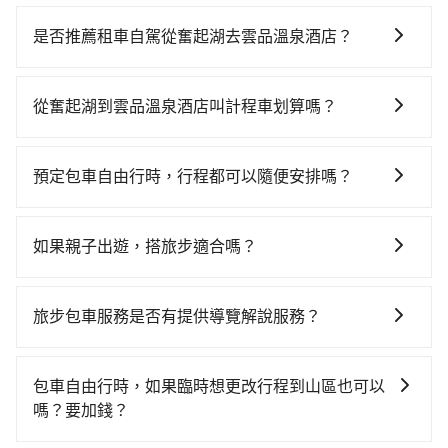
若要從奮起湖搭高鐵前往雲品溫泉酒店，高鐵較貴、費
時、轉車麻煩，且難叫計程車前往高鐵站！從最早06:21
是否推薦租車自駕從奮起湖去雲品溫泉酒店？
一直到23:27，嘉義-台中一天最多有60班次高鐵可搭
如果你有台灣駕照且對自己駕駛技術有信心，且在車上
乘。假設從奮起湖 (嘉義縣竹崎鄉) 前往最靠近的嘉義高
時不需要閉目養神（因為要自己開車），最重要的是你
鐵站，叫一輛計程車花費約900元、車程約45分鐘。抵
從奮起湖到雲品溫泉酒店叫計程車划算嗎？
當天就要來回，那在嘉義路邊可隨租隨借的iRent應該是
達高鐵站後，步行進站、現場購票並於月台排隊的時間
如選擇小黃直達，在嘉義可以透過app叫車的有55688台
你最便宜選擇。註冊完iRent的app後，可以每小時
約15分鐘，再乘坐22~35分鐘（平均28分）的高鐵從嘉
灣大車隊，如果在路邊攔不到車，也可考慮打電話至奮
$115~205承租小轎車，每公里再額外加收$3.2，從奮起
義站前往台中高鐵站，每人票價380元，再用10分鐘出
預定包車自由行時，行程都可以隨便安排嗎？
起湖附近的計程車隊，如上和東南計程車、東南計程車
湖到雲品溫泉酒店的花費預估為$1,500~2,050（金額差
站、等待車站前排班的計程車，搭上小黃後約花70分
只要不超出您選用的用車時間及行程總公里數，且行程
等叫車看看。依照里程跳錶計算，價格約為2,275~2,700
異來自於平假日、車款差異、抵達目的地後多久原路返
鐘、車費2,500元後，抵達雲品溫泉酒店 (南投縣魚池鄉)
沒有到達海拔1500公里以上的山區，行程都是可以依照
元間。不過嘉義縣僅有合法計程車約330輛，計程車密度
回），雖已將eTag和可能的每小時40元路邊停車費用預
如果親子出遊，搭旅步適合嗎？
的目的地。全程加上轉車時間共2小時48分鐘，假設一人
您的需求安排的。
為雙北的0.4%，也就是說要臨時叫到小黃的難度是台北
估進去，但額外的汽車保險與可能的罰單都需自付。再
獨行，交通費總計3,780元。不過嘉義縣領有合法執照的
適合的，另外旅步也特別為您心愛的寶貝準備了兒童座
或新北的200倍之多。如果當天或隔天也要原路返回，雲
者，和運的iRent只提供最基本的車型，如Toyota
計程車僅有300多輛，計程車的密度為雙北的0.4%，換
椅及兒童用增高墊供您選購(租借300元/個)，讓您和孩子
品溫泉酒店所在的南投縣的計程車更難叫，，建議事先
旅步包車服務是否有提供導覽解說服務？
Yaris、Prius C、Vios這類乘坐體驗較差的車款，如果人
句話說，臨時要叫小黃的難度是雙北大城市的200倍。縱
出遊時安全更有保障。
做好規劃。再加上嘉義縣有些計程車司機不按錶計費，
數超過四位，更是沒有較大的七人座或九人座可供選
使幸運攔到一輛小黃了，嘉義縣少部分小黃司機不按表
抱歉！目前旅步的包車服務暫無提供導覽服務，如果您
約有47%會採現場議價，建議最好先上網預約，以免當
擇，而且無人租車最令人詬病的就是車況，打開車門才
收費，看乘客是外地人便漫天喊價或恣意繞路。但如果
需要導覽服務，可事先透過電子郵件
包車自由行時，如果臨時想更改行程到山區也可以
場被坑受騙。雖然奮起湖到雲品溫泉酒店的跳表小黃可
發現仍有上一組乘客遺留的垃圾或者撞凹的車門仍未被
全程使用tripool並到府專車接送，則僅需花費約3,420
booking@tripool.app聯繫我們，將有專人協助回覆確
嗎？要加錢？
能較為便宜，但當你們人數超過四位時，叫兩輛計程車
修理，每一次租車都好像在開樂透一樣。另外，偶爾也
元，費時1小時29分鐘。選擇搭乘高鐵而不預約包車，不
認是否能協助安排。
的費用就貴了，改預約一輛tripool的九人座廂型車最高
會遇到明明已經預約了時間但上一位用戶卻遲遲尚未歸
僅至少額外負擔360元車資，而且更會額外浪費79分鐘