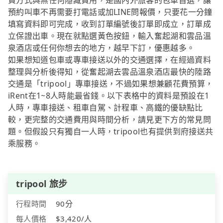
費方式與無任何隱藏費用，是國內外旅客的包車首選，讓
預約叫車不再需要打電話或加LINE問報價，只要花一分鐘
填寫資料即可完成，收到訂單編號後訂單即成立，訂單成
立保證出車。現在就點選黃色按鈕，輸入奮起湖和雲品溫
泉酒店或任何你想去的地方，越早下訂，優惠越多。
如果想知道包車或專車接送以外的交通選擇，在經過資料
整理與分析後得知，從奮起湖去雲品溫泉酒店最快的陸路
交通是「tripool」專車接送，不過如果想兼顧花費預算，
iRent在1~8人時能最省錢。以下表格中的資料是預設在1
人時，專車接送、租車自駕、計程車、高鐵的優缺點比
較，更完整的交通費用與時間分析，請見更下方的常見問
題。但假設只有獨自一人時，tripool也有提供到府接送共
乘服務。
tripool 旅步
行程時間
90分
每人價格
$3,420/人