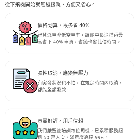
從下飛機開始就無縫接軌，方便又省心。
價格划算，最多省 40%
智慧派車降低空車率，讓你中長途搭乘最
高省下 40% 車資，省錢也省比價時間。
彈性取消，應變無壓力
有突發狀況也不怕，在規定時間內取消，
都能全額退款。
真實好評，用戶信賴
我們嚴選並培訓每位司機，已累積服務超
過 50 萬人次，滿意度高達 99%。