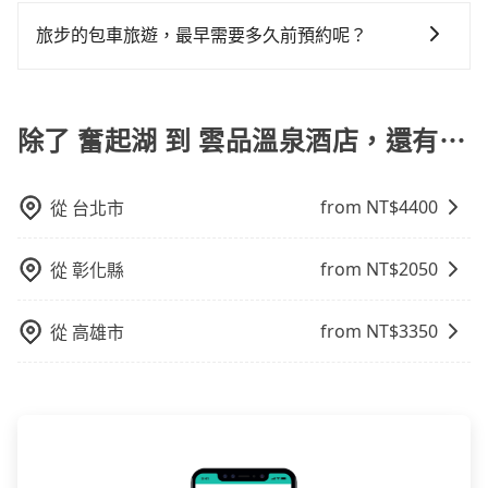
可以的，當您的旅程需要穿越山區或是高海拔地區時，
可省$1,600。
還，又或者要還車時卻偏偏找不到停車位，對於急著用
在轉乘與等車上，現在還不馬上來預約tripool！
旅步可能會根據行經的路線是否超過海拔1500公尺來進
旅步的包車旅遊，最早需要多久前預約呢？
車或者要載其他乘客的人來說就有不小的風險。最後，
行額外的費用收取。但是，這些費用會在您下訂單後、
雖然路邊隨租隨還看似方便，但實際使用時還是有其區
當您的行程確定後，建議盡早預訂包車服務，因為旅步
出發前先與您進行確認，確保您明確知道所有的費用。
域的限制，實際可停靠的地點與你的上下車地點仍有段
提供早鳥優惠，您越早預訂就能享有更優惠的價格。所
我們會透過Email的方式向您說明收費細節，讓您能更放
距離，在遇到下雨天或者載行李時，就顯得非常不便。
以不妨趁早訂購，享受更划算的價格。
除了 奮起湖 到 雲品溫泉酒店，還有⋯
心地享受旅步為您提供的服務。
from NT$
4400
從
台北市
from NT$
2050
從
彰化縣
from NT$
3350
從
高雄市