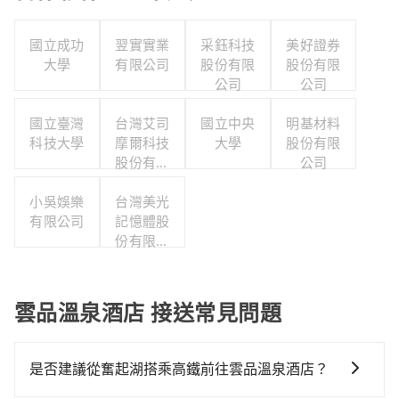
國立成功
翌實實業
采鈺科技
美好證券
大學
有限公司
股份有限
股份有限
公司
公司
國立臺灣
台灣艾司
國立中央
明基材料
科技大學
摩爾科技
大學
股份有限
股份有限
公司
公司
小吳娛樂
台灣美光
有限公司
記憶體股
份有限公
司
雲品溫泉酒店 接送常見問題
是否建議從奮起湖搭乘高鐵前往雲品溫泉酒店？