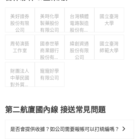
美好證券
美時化學
台灣積體
國立臺灣
股份有限
製藥股份
電路製造
大學
公司
有限公司
股份有限
公司
周荀演藝
國泰世華
緯創資通
國立臺灣
工作室
商業銀行
股份有限
師範大學
股份有限
公司
公司
財團法人
寵寵好學
中華民國
有限公司
對外貿易
發展協會
第二航廈國內線 接送常見問題
是否會提供收據？如公司需要報帳可以打統編嗎？