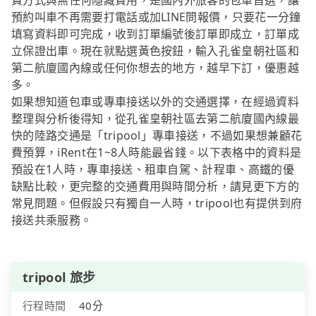
費方式與無任何隱藏費用，是國內外旅客的包車首選，讓
預約叫車不再需要打電話或加LINE問報價，只要花一分鐘
填寫資料即可完成，收到訂單編號後訂單即成立，訂單成
立保證出車。現在就點選黃色按鈕，輸入孔雀皇朝社區和
第二航廈國內線或任何你想去的地方，越早下訂，優惠越
多。
如果想知道包車或專車接送以外的交通選擇，在經過資料
整理與分析後得知，從孔雀皇朝社區去第二航廈國內線最
快的陸路交通是「tripool」專車接送，不過如果想兼顧花
費預算，iRent在1~8人時能最省錢。以下表格中的資料是
預設在1人時，專車接送、租車自駕、計程車、高鐵的優
缺點比較，更完整的交通費用與時間分析，請見更下方的
常見問題。但假設只有獨自一人時，tripool也有提供到府
接送共乘服務。
tripool 旅步
行程時間
40分