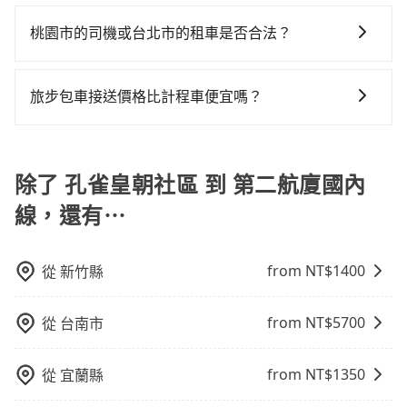
台灣法律有規定，無論年紀大小，所有乘客乘車時均需
程跳錶計算，價格約為1,060~1,300元間，若改選
型，如Toyota Yaris、Prius C、Vios這類乘坐體驗較差
總計960元。但如果全程使用tripool並到府專車接送，
繫好安全帶，如四歲以下或身高不足的幼童無法正常綁
tripool的專車服務可再更便宜。綜合以上，無論在價格
的車款，如果人數超過四位，更是沒有較大的七人座或
桃園市的司機或台北市的租車是否合法？
則僅需花費約930元，費時41分鐘。選擇搭乘高鐵而不
安全帶，則需使用嬰兒/兒童座椅或輔以增高墊。如有幼
或服務品質上，tripool都是你從孔雀皇朝社區到第二航
九人座可供選擇，而且無人租車最令人詬病的就是車
預約包車，不僅至少額外負擔30元車資，而且更會額外
許多的Line群組或Facebook社團裡，有很多低價的白牌
童同行，在預訂tripool的寶貝車時，可以直接在網站勾
廈國內線的最佳選擇。
況，打開車門才發現仍有上一組乘客遺留的垃圾或者撞
浪費54分鐘在轉乘與等車上，現在還不馬上來預約
車、私家車或野雞車在招攬生意，這不僅是違法可能被
選租用適合1~4歲的兒童汽車座椅或4歲以上的增高墊，
旅步包車接送價格比計程車便宜嗎？
凹的車門仍未被修理，每一次租車都好像在開樂透一
tripool！
警察臨檢並趕下車，出意外後保險公司更是不會提供任
如有新生兒需要0~1歲的嬰兒後向汽座，可先向客服人員
樣。另外，偶爾也會遇到明明已經預約了時間但上一位
旅步的車資採固定費率與計程車需依行駛距離計費、且
何理賠，如果又遇到心術不正的司機，其犯罪行為可能
確認庫存再行租用，每個300元。當然，更鼓勵父母自行
用戶卻遲遲尚未歸還，又或者要還車時卻偏偏找不到停
遇塞車、停紅燈時等低速行駛時還需額外加價不同，旅
都無法監控或追查。最好別為了省小錢而冒上不必要的
攜帶汽車座椅，不僅家中小寶貝坐的舒適習慣。
車位，對於急著用車或者要載其他乘客的人來說就有不
步費用比計程車低，且能讓您更能輕鬆掌握交通開支。
除了 孔雀皇朝社區 到 第二航廈國內
風險。而tripool雇用的司機、使用的車輛以及配合的車
小的風險。最後，雖然路邊隨租隨還看似方便，但實際
行，一定符合台灣法律規定，除了司機擁有合法的職業
使用時還是有其區域的限制，實際可停靠的地點與你的
線，還有⋯
駕駛執照以及良民證外，車輛一定投保最高300萬乘客
上下車地點仍有段距離，在遇到下雨天或者載行李時，
險。最好辨別叫的車是否合法，就看車牌的開頭，只要
就顯得非常不便。
不是R或T開頭的車，就一定是違法。
from NT$
1400
從
新竹縣
from NT$
5700
從
台南市
from NT$
1350
從
宜蘭縣