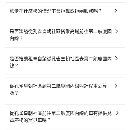
在乘車結束後一週內，tripool都會透過第三方系統寄出
旅行業代收轉付電子收據，如果公司需要報公帳，在預
旅步在什麼樣的情況下會拒載或拒絕服務呢？
約付款前可以輸入公司的抬頭與統編，可向國稅局報
當您使用 tripool 旅步乘車日期當天，若發生以下 3 項
帳，且免加收5%稅金。在收到後，可自行列印留存或報
原因，司機有權拒絕服務： 1) 當日搭車人數或行李超過
帳，完全符合台灣的法律規範。
是否建議從孔雀皇朝社區搭乘高鐵前往第二航廈國
訂購時填寫的數量。請務必確實填寫當日實際攜帶的行
內線？
李及乘坐的總人數，包含成人及兒童／嬰幼兒。 2) 孩童
從孔雀皇朝社區搭高鐵去第二航廈國內線絕非最佳選
同行，卻無自備或加購兒童座椅。提醒您，為了保護孩
擇，高鐵較貴、費時、轉車麻煩！桃園-台北雖然一天最
童的安全，依道路交通安全規則規定，四歲以下的孩童
是否推薦租車自駕從孔雀皇朝社區去第二航廈國內
多時有74班車次，從最早06:49到23:40，過了末班車到
必須乘坐兒童座椅。 3) 搭乘寵物友善專車卻沒有裝籠。
線？
清晨的時段，還是要找其他交通方案。假設從孔雀皇朝
避免影響行車安全，請您務將寵物置入提籠或提袋內。
如果你有台灣駕照且對自己駕駛技術有信心，且需要絕
社區 (桃園市桃園區) 前往最靠近的桃園高鐵站，叫一輛
對的時間彈性，在北北基桃竹有提供甲地乙還的iRent應
計程車花費約500元、車程約28分鐘。抵達高鐵站後，
從孔雀皇朝社區到第二航廈國內線叫計程車划算
該適合你。註冊完iRent的app後，可以每小時
步行進站、現場購票並於月台排隊的時間約15分鐘，再
嗎？
$115~205（平假日與車型而有不同）承租小轎車，每公
乘坐16~22分鐘（平均20分）的高鐵從桃園站前往台北
如選擇小黃直達，在桃園可以透過app叫車的有55688台
里再額外加收$3.2，從孔雀皇朝社區到第二航廈國內線
高鐵站，每人票價160元，再用15分鐘出站、等待車站
灣大車隊、Uber、Line Taxi、Yoxi等，如果在路邊攔不
的花費預估為$300~400，雖已將eTag和可能的每小時
前排班的計程車，搭上小黃後約花17分鐘、車費300元
從孔雀皇朝社區前往第二航廈國內線的車有提供兒
到車，也可考慮打電話至附近的計程車隊，如嘟嘟優質
40元路邊停車費用預估進去，但額外的汽車保險與可能
後，抵達第二航廈國內線 (台北市松山區) 的目的地。全
童座椅的寶貝車嗎？
計程車、祥瑞安心運輸、福泰汽車等叫車看看。依照里
的罰單都需自付。再者，和運的iRent只提供最基本的車
程加上轉車時間共1小時35分鐘，假設一人獨行，交通費