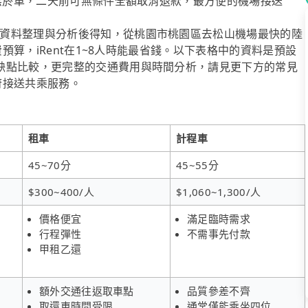
%無菸車，二天前可無條件全額取消退款，最方便的機場接送
資料整理與分析後得知，從桃園市桃園區去松山機場最快的陸
費預算，iRent在1~8人時能最省錢。以下表格中的資料是預設
缺點比較，更完整的交通費用與時間分析，請見更下方的常見
到府接送共乘服務。
租車
計程車
45~70分
45~55分
$300~400/人
$1,060~1,300/人
價格便宜
滿足臨時需求
行程彈性
不需事先付款
甲租乙還
額外交通往返取車點
品質參差不齊
取還車時間受限
通常僅能乘坐四位