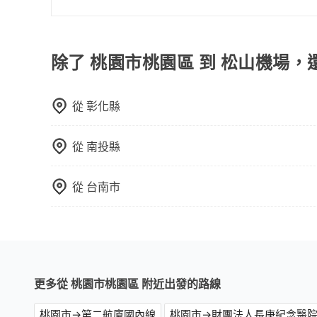
依舊會改派司機，但就不能保證旅客一出關即有車
有的！旅步提供24小時全台到府的機場接送，無論
方，可提供全額退款或免費改期。如班機航行時間
約，旅步會幫安您調度專屬服務的司機及車輛，且
車上無乘客或已經在機場周邊，會盡快配合旅客乘
除了 桃園市桃園區 到 松山機場，
從
彰化縣
從
南投縣
從
台南市
更多從 桃園市桃園區 附近出發的路線
桃園市→第二航廈國內線
桃園市→財團法人長庚紀念醫