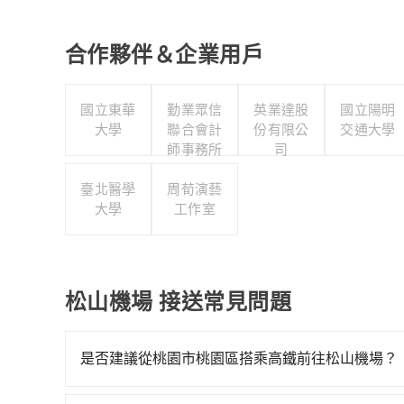
合作夥伴＆企業用戶
國立東華
勤業眾信
英業達股
國立陽明
大學
聯合會計
份有限公
交通大學
師事務所
司
臺北醫學
周荀演藝
大學
工作室
松山機場 接送常見問題
是否建議從桃園市桃園區搭乘高鐵前往松山機場？
從桃園市桃園區搭高鐵去松山機場絕非最佳選擇，高