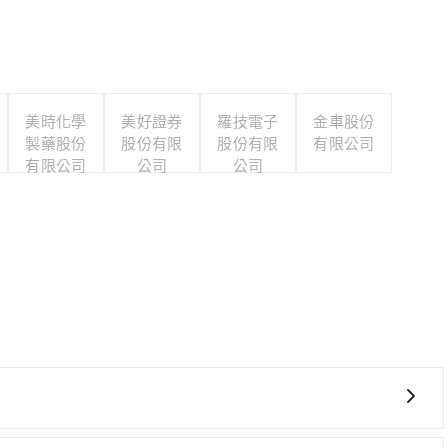
美時化學
美好證券
羅技電子
金車股份
製藥股份
股份有限
股份有限
有限公司
有限公司
公司
公司
鐵較貴、費時、轉車麻煩！桃園-台北雖然一天最多時有74