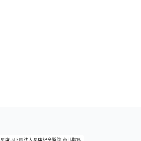
壽星店→財團法人長庚紀念醫院 台北院區