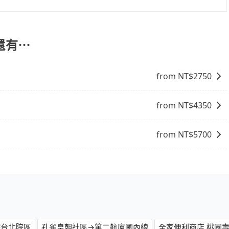
輛可以搭乘。如班機被迫取消且在原預定上飛機時間前通知我
是凌晨班機還是夜間航班。旅步採約制服務，只要您完成預
減少而提前落地，可在落地後直接與司機電話聯繫，司機只要
保證出車。
車。
還有⋯
from NT$
2750
from NT$
4350
from NT$
5700
院台北院區
孔雀皇朝社區→第二航廈國內線
全家便利商店 桃園