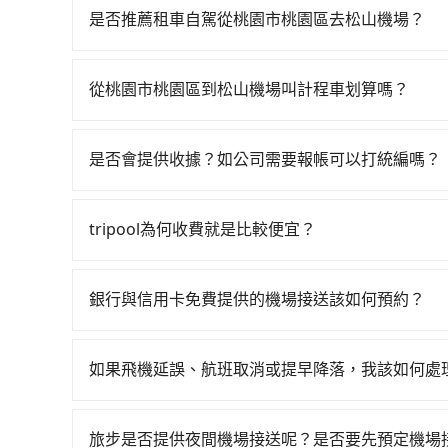
班車次，從最早06:49到23:40，過了末班車到
是否推薦租車自駕從桃園市桃園區去松山機場？
市桃園區) 前往最靠近的桃園高鐵站，叫一輛計程車
如果你有台灣駕照且對自己駕駛技術有信心，且需要
現場購票並於月台排隊的時間約15分鐘，再乘坐16
該適合你。註冊完iRent的app後，可以每小時$
票價160元，再用15分鐘出站、等待車站前排班的
從桃園市桃園區到松山機場叫計程車划算嗎？
加收$3.2，從桃園市桃園區到松山機場的花費預估為$
場 (台北市松山區) 的目的地。全程加上轉車時間共
如選擇小黃直達，在桃園可以透過app叫車的有55688台
預估進去，但額外的汽車保險與可能的罰單都需自付。再
程使用tripool並到府專車接送，則僅需花費約9
到車，也可考慮打電話至桃園市桃園區附近的計程
Yaris、Prius C、Vios這類乘坐體驗較差
負擔30元車資，而且更會額外浪費54分鐘在轉乘與等
是否會提供收據？如公司需要報帳可以打統編嗎？
看看。依照里程跳錶計算，價格約為1,060~1,30
擇，而且無人租車最令人詬病的就是車況，打開車
在乘車結束後一週內，tripool都會透過第三方
在價格或服務品質上，tripool都是你從桃園市桃
理，每一次租車都好像在開樂透一樣。另外，偶爾
付款前可以輸入公司的抬頭與統編，可向國稅局報
又或者要還車時卻偏偏找不到停車位，對於急著用
tripool為何收費就是比較便宜？
完全符合台灣的法律規範。
邊隨租隨還看似方便，但實際使用時還是有其區域
對於平常就有在使用長程專車接送服務的乘客來說，第
遇到下雨天或者載行李時，就顯得非常不便。
為司機素質比較差、車上會有煙味、或者車齡過大，但
銀行與信用卡免費提供的機場接送該如何預約？
顧客評分較低的司機，且車輛均要求5年內新車，
不同的銀行和信用卡公司可能有不同的預約方式，
口罩。tripool之所以能將價格壓在市價7~8折
務，並根據各家信用公司要求的預定流程完成預定
也就是提高俗稱「回頭車」的比例。這不僅體現在
如果飛機延誤、航班取消或提早降落，我該如何處
保存相關資訊。若有任何疑問或需要進一步協助，
能用更少的司機來服務更多的旅客，意味著使用到
如遇到班機預計抵達時間延後或提前者，可在搭乘
引。
反應在服務品質的控管會更佳。但tripool網站
輛，讓乘客能落地後順利離開機場。但如事先沒有告知
午以前均可全額取消退費，如已經決定好要從桃園
旅步是否提供夜間機場接送呢？是否要先預定機場