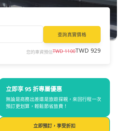
查詢真實價格
TWD
929
TWD
1100
您的車資預估
立即享 95 折專屬優惠
無論是商務出差還是旅遊探親，來回行程一次
預訂更划算，輕鬆節省旅費！
立即預訂，享受折扣