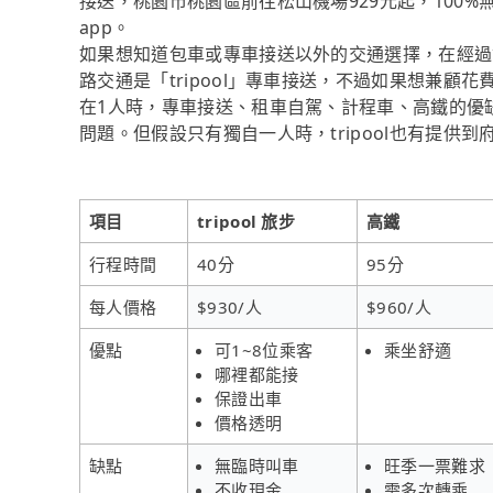
接送，桃園市桃園區前往松山機場929元起，100
app。
如果想知道包車或專車接送以外的交通選擇，在經過
路交通是「tripool」專車接送，不過如果想兼顧花
在1人時，專車接送、租車自駕、計程車、高鐵的優
問題。但假設只有獨自一人時，tripool也有提供
項目
tripool 旅步
高鐵
行程時間
40分
95分
每人價格
$930/人
$960/人
優點
可1~8位乘客
乘坐舒適
哪裡都能接
保證出車
價格透明
缺點
無臨時叫車
旺季一票難求
不收現金
需多次轉乘