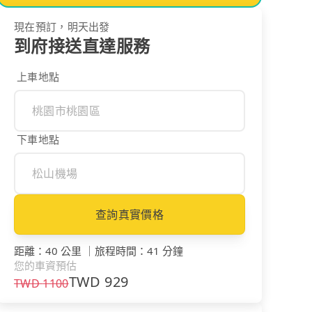
現在預訂，明天出發
到府接送直達服務
上車地點
下車地點
查詢真實價格
距離
：
40 公里
｜
旅程時間
：
41 分鐘
您的車資預估
TWD
929
TWD
1100