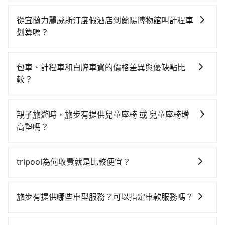
如果你有台灣駕照且對自己駕駛技術有信心，且需要絕
對的時間彈性，最重要的是你當天就要來回，那在宜蘭
從宜蘭力麗威斯汀度假酒店到蘭陽博物館叫計程車
路邊可隨租隨借的iRent應該是你最便宜選擇。註冊完
划算嗎？
iRent的app後，可以每小時$115~205承租小轎車，每
如選擇小黃直達，在宜蘭可以透過app叫車的有55688台
公里再額外加收$3.2，從宜蘭力麗威斯汀度假酒店到蘭
灣大車隊、Uber、Line Taxi、Yoxi等。依照里程跳錶計
陽博物館的花費預估為$550~1,050（金額差異來自於平
包車、計程車和白牌車資的價格差異與優缺點比
算，價格約為490~700元間。不過宜蘭縣僅有合法計程
假日、車款差異、抵達目的地後多久原路返回），雖已
較？
車約750輛，計程車密度為雙北的0.9%，也就是說要臨
將每小時40元路邊停車費用預估進去，但額外的汽車保
包車、計程車或白牌車。主要價格差異和優缺點如下： -
時叫到小黃的難度是台北或新北的100倍之多。再加上宜
險與可能的罰單都需自付。再者，和運的iRent只提供最
包車：優點是搭乘舒適可以根據自己的需求安排時間和
蘭縣有些計程車司機不按錶計費，約有47%會採現場議
基本的車型，如Toyota Yaris、Prius C、Vios這類乘坐
親子旅遊時，旅步有提供兒童座椅 或 兒童座椅增
地點上車較客製化。此外，司機還會提供各種旅遊建議
價，建議最好先上網預約，以免當場被坑受騙。雖然宜
體驗較差的車款，如果人數超過四位，更是沒有較大的
高墊嗎？
與資訊。長途接送價格比計程車車資更優惠。 - 計程
蘭力麗威斯汀度假酒店到蘭陽博物館的跳表小黃可能較
七人座或九人座可供選擇，而且無人租車最令人詬病的
是的，我們提供兒童安全座椅。一台車至多提供一個兒
車：優點是24小時隨叫隨到，價格按錶計費，但若遇交
為便宜，但仍有臨時攔不到車以及計程車司機不跳錶計
就是車況，打開車門才發現仍有上一組乘客遺留的垃圾
童座椅。每趟每個租金 NT$300。您可以在預定服務時
通塞車時亦會加收延遲費用，一般屬短程接駁為主。 -
費的風險，如你們人數在五人以上，分坐兩台計程車就
tripool為何收費就是比較便宜？
或者撞凹的車門仍未被修理，每一次租車都好像在開樂
填寫您的需求。
白牌車：優點是價格相對較低，有的還可喊價。但安全
不太方便，反而能事先預約且品質穩定的tripool，可能
透一樣。另外，偶爾也會遇到明明已經預約了時間但上
對於平常就有在使用長程專車接送服務的乘客來說，第
性和服務質量無法保障，需要自行承擔風險，遇到狀況
更適合你。
一位用戶卻遲遲尚未歸還，又或者要還車時卻偏偏找不
一次使用tripool的會擔心價格比市價便宜不少，是不是
事後也無法申訴退費。
旅步有提供哪些車型服務？可以指定車款服務嗎？
到停車位，對於急著用車或者要載其他乘客的人來說就
因為司機素質比較差、車上會有煙味、或者車齡過大，
有不小的風險。最後，雖然路邊隨租隨還看似方便，但
旅步有提供小轎車、休旅車、九人座供您選擇，若您有
但事實恰恰相反。tripool不僅有嚴密的篩選機制，定期
實際使用時還是有其區域的限制，實際可停靠的地點與