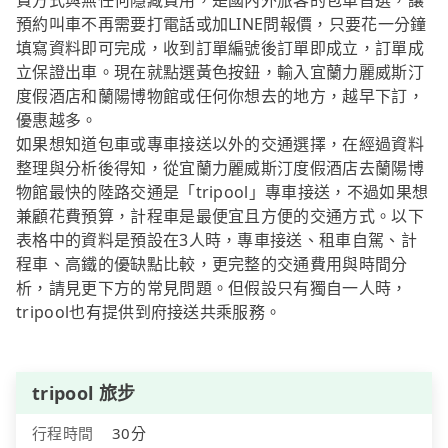
費方式與無任何隱藏費用，是國內外旅客的包車首選，讓
預約叫車不再需要打電話或加LINE問報價，只要花一分鐘
填寫資料即可完成，收到訂單編號後訂單即成立，訂單成
立保證出車。現在就點選黃色按鈕，輸入宜蘭力麗威斯汀
度假酒店和蘭陽博物館或任何你想去的地方，越早下訂，
優惠越多。
如果想知道包車或專車接送以外的交通選擇，在經過資料
整理與分析後得知，從宜蘭力麗威斯汀度假酒店去蘭陽博
物館最快的陸路交通是「tripool」專車接送，不過如果想
兼顧花費預算，計程車是最便宜且方便的交通方式。以下
表格中的資料是預設在3人時，專車接送、租車自駕、計
程車、高鐵的優缺點比較，更完整的交通費用與時間分
析，請見更下方的常見問題。但假設只有獨自一人時，
tripool也有提供到府接送共乘服務。
tripool 旅步
行程時間
30分