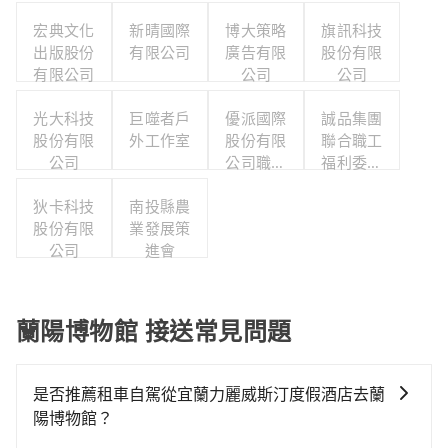
宏典文化
新晴國際
博大策略
旗訊科技
出版股份
有限公司
廣告有限
股份有限
有限公司
公司
公司
光大科技
巨噬者戶
優派國際
誠品集團
股份有限
外工作室
股份有限
聯合職工
公司
公司職工
福利委員
福利委員
會
狄卡科技
南投縣農
會
股份有限
業發展策
公司
進會
蘭陽博物館 接送常見問題
是否推薦租車自駕從宜蘭力麗威斯汀度假酒店去蘭
陽博物館？