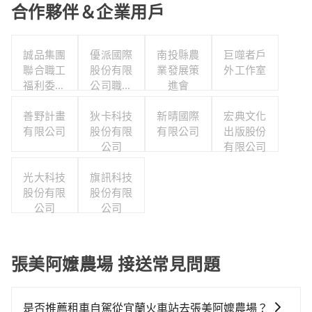
合作夥伴＆企業用戶
誠品集團
優派國際
南投縣農
巨噬者戶
聯合職工
股份有限
業發展策
外工作室
福利委員
公司職工
進會
會
福利委員
善野計畫
狄卡科技
會
新晴國際
宏典文化
有限公司
股份有限
有限公司
出版股份
公司
有限公司
光大科技
旗訊科技
股份有限
股份有限
公司
公司
張美阿嬤農場 接送常見問題
是否推薦租車自駕從宜蘭火車站去張美阿嬤農場？