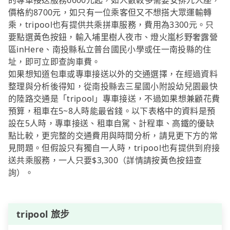
的專車接送服務6600元起，如人數較多需要安排九人座，
價格約8700元，如只有一位乘客但又不想搭大眾運輸轉
乘，tripool也有提供共乘拼車服務，費用為3300元。只
要點選黃色按鈕，輸入埔里樹人夜市、燈火嵐杉野奢露營
區inHere、南投縣私立普台國民小學或任一南投縣的住
址，即可立即查詢車費。
如果想知道包車或專車接送以外的交通選擇，在經過資料
整理與分析後得知，從南投縣去三星國小附設幼兒園最快
的陸路交通是「tripool」專車接送，不過如果想兼顧花費
預算，租車在5~8人時能最省錢。以下表格中的資料是預
設在5人時，專車接送、租車自駕、計程車、高鐵的優缺
點比較，更完整的交通費用與時間分析，請見更下方的常
見問題。但假設只有獨自一人時，tripool也有提供到府接
送共乘服務，一人只要$3,300（詳情請按黃色按鈕查
詢）。
tripool 旅步