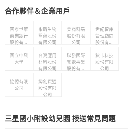
合作夥伴＆企業用戶
國泰世華
永昕生物
美商科磊
世紀智庫
商業銀行
醫藥股份
股份有限
管理顧問
股份有限
有限公司
公司
股份有限
公司
公司
國立中興
台灣應用
聯發國際
狄卡科技
大學
材料股份
餐飲事業
股份有限
有限公司
股份有限
公司
公司
協憶有限
緯創資通
公司
股份有限
公司
三星國小附設幼兒園 接送常見問題