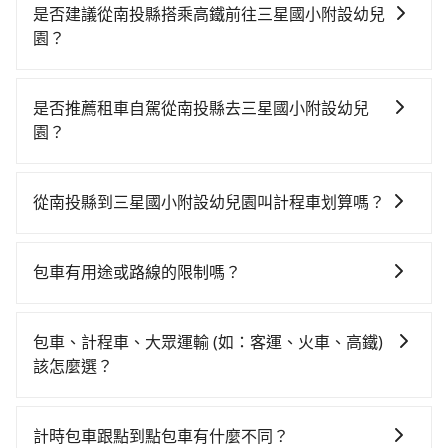
是否建議從南投縣搭乘高鐵前往三星國小附設幼兒
園？
若要從南投縣搭高鐵前往三星國小附設幼兒園，高鐵較
貴、費時，且難叫計程車前往高鐵站！從最早06:05一直
是否推薦租車自駕從南投縣去三星國小附設幼兒
到23:03，台中-南港一天最多有103班次高鐵可搭乘。假
園？
設從南投縣埔里鎮前往最靠近的台中高鐵站，叫一輛計
如你有駕照又不排斥自駕，且又不需要利用移動的時間
程車花費約1,500元、車程約55分鐘。抵達高鐵站後，步
在車上休息，那在南投縣埔里鎮有約5間租車車行，比方
行進站、現場購票並於月台排隊的時間約20分鐘，再乘
從南投縣到三星國小附設幼兒園叫計程車划算嗎？
說合歡山小客車租賃、埔里汽車租賃、陞達小客車租
坐54~81分鐘（平均68分）的高鐵從台中站前往南港高
如選擇小黃直達，在南投可以透過app叫車的有55688台
賃。一般租車以天為單位，小轎車如Toyota Altis、
鐵站，每人票價750元，再用10分鐘出站、等待車站前
灣大車隊和Yoxi，如果在路邊攔不到車，也可考慮打電
Nissan Tiida，一天租金約$1,500，九人座如Hyundai
排班的計程車，搭上小黃後約花85分鐘、車費2,100元
包車有用途或路線的限制嗎？
話至附近的計程車隊，如清境計程車、干城衛星車隊、
Starex或Volkswagen T5，一天$4,500起，油錢（每公
後，抵達三星國小附設幼兒園 (宜蘭縣三星鄉) 的目的
不管是從南投縣前往三星國小附設幼兒園或是全台灣任
順路來國際計程車等叫車看看。依照里程跳錶計算，價
里約3元）、eTag（每公里約1元）、路邊停車（每小時
地。全程加上轉車時間共3小時55分鐘，假設5位同行，
何地方，只要是長途交通且途中遵守台灣法律，無論是
格約為7,525~9,000元間，但如改預約tripool可省高達
約40元）、保險費、罰單另計多數租車合約上都會載明
包車、計程車、大眾運輸 (如：客運、火車、高鐵)
高鐵加轉乘之平均每人花費為2,190元。不過南投縣領有
清明掃墓、包車旅遊、參加喜宴/喪禮、就醫回診、登山
$2,400。但如果你無法提前預約，或偏好臨時叫車，那
每日里程限定200~400公里，超過還會額外加收
該怎麼選？
合法執照的計程車僅有300多輛，計程車的密度為雙北的
露營、學生搬家、投票返鄉、商務出差、貴賓來訪、寵
要注意南投縣僅有合法計程車約340輛，計程車密度為雙
100~2,000元不等的費用。由於絕大多數的租車公司都
0.2%，換句話說，臨時要叫小黃的難度是雙北大城市的
在選擇交通方式時，您可依下列建議的考慮因素做選
物檢疫、預約叫車、機場接送、定期洗腎、包月上下
北的0.2%，也就是說要臨時叫到小黃的難度是台北或新
沒有提供甲租乙還的服務，假設你當天就往返南投縣
500倍。縱使幸運攔到一輛小黃了，南投縣少部分小黃司
擇： 預算：不同交通工具價格不同，可先確定您的預
班，或者任何跨縣市接送的需求，tripool都能滿足你。
北的500倍之多。如果當天或隔天也要原路返回，宜蘭縣
計時包車跟點到點包車有什麼不同？
（埔里鎮）與三星國小附設幼兒園，預計的小轎車花費
機不按表收費，看乘客是外地人便漫天喊價或恣意繞