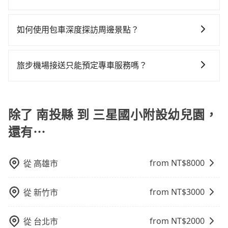
算。計程車最貴，而大眾運輸通常較便宜。 行程：需多
乘車前一天下午五點以前完成預約，隔天保證出車。如
三星鄉的計程車也不是這麼好叫，建議事先做好規劃。
為$4,100或九人座$7,100。當然這金額比搭計程車便
路。但如果全程使用tripool並到府專車接送，則每人平
計時包車和點到點包車都是包車服務的形式，但有一些
點停留的行程建議可選可客製化行程的包車，如果時間
需公司報帳打統編，在結帳時可以受理，並於乘車後一
再加上南投縣有些計程車司機不按錶計費，約有58%會
宜，但如果你當天只需要單程前往，隔天或多天後才需
均花費約1,760元，費時3小時32分鐘。選擇搭乘高鐵而
不同之處： 計時包車：計時包車是按照用車時間來計
比較寬鬆且不介意耗時轉乘可選大眾運輸或較貴的計程
週內寄出電子收據。
如何使用包車深度探訪周邊景點？
採現場議價，建議最好先上網預約，以免當場被坑受
返回，租車就非常不方便。再者，租車地點可能離你的
不預約包車，不僅每人至少額外負擔430元車資，而且更
費，通常以每小時為單位，客戶可以根據自己的需要預
車。 旅行人數：人數多時包車較方便舒適且每個人攤提
騙。綜合以上，無論在價格或服務品質上，tripool都是
住家/辦公室/起點還有段路，且須配合車行營業時間做租
會額外浪費23分鐘在轉乘與等車上，現在還不馬上來預
使用包車進行深度探訪周邊景點時，可以充分利用包車
定一定時間的包車服務。這種服務適用於需要在城市內
下來的車資也比較便宜，人數少可搭乘大眾運輸或計程
你從南投縣到三星國小附設幼兒園的最佳選擇。
還動作，另外承租過程繁瑣，租還通常需額外花費30分
約tripool！如果你是三人以下要乘車，也可參考tripool
的便利性和彈性，探訪更多的景點，並且可以按照自己
多個地點間來回穿梭的客戶，例如市區觀光、商務差旅
車。 時間：需在特定時間到達目的地可選包車或計程
旅步機場接送只能預定專車服務嗎？
鐘做簽約與車體檢查，甚至還要先自行加滿油，如遇到
的拼車共乘服務，最多可再節省50%的交通費用。
的節奏和時間進行遊覽。除了景點本身，還可以體驗周
等。 點到點包車：點到點包車是按照里程和目的地來計
車，不趕時間即可選用大眾運輸。 便利性：需要便利性
不肖業者，還車時可能遭遇各種莫名理由而被額外收
旅步除了提供專車服務外，還有新推出保證出車的機場
邊的文化和風俗，品嚐當地的美食，與當地人交流，深
費，客戶可以預先告知出發地點A到目的地B，會根據路
和方便性可選包車和計程車，喜歡探險和體驗當地文化
費，風險可謂不小。
共乘服務。共乘服務讓乘客可以與其他人分攤費用，享
入體驗當地的生活和文化。在探訪景點時，可以積極尋
線和里程來計算費用。這種服務通常適用於單程或從一
則可搭乘大眾運輸。
受更實惠的價格，一樣可享受到府接送的便利。
除了 南投縣 到 三星國小附設幼兒園，
找當地導遊或者向當地居民請教，了解更多的深度資訊
個城市到另一個城市的長途包車。
和內幕，並且可以在旅途中收集更多的故事和經驗，豐
還有⋯
富自己的旅程。
from NT$
8000
從
高雄市
from NT$
3000
從
新竹市
from NT$
2000
從
台北市