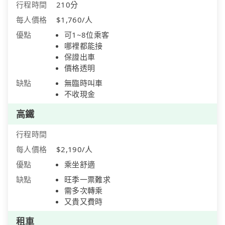
行程時間
210分
每人價格
$1,760/人
優點
可1~8位乘客
哪裡都能接
保證出車
價格透明
缺點
無臨時叫車
不收現金
高鐵
行程時間
每人價格
$2,190/人
優點
乘坐舒適
缺點
旺季一票難求
需多次轉乘
又貴又費時
租車