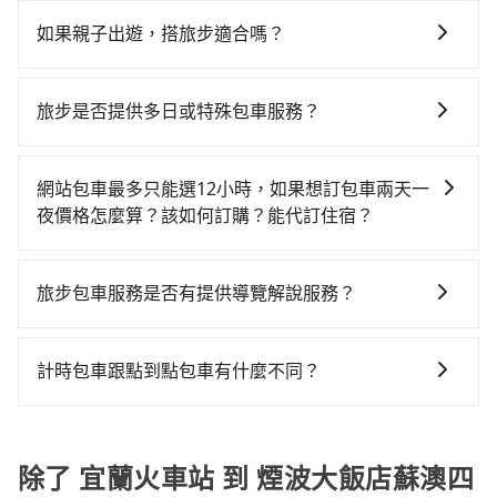
在選擇交通方式時，您可依下列建議的考慮因素做選
看。依照里程跳錶計算，價格約為550~800元間。不過
險與可能的罰單都需自付。再者，和運的iRent只提供最
擇： 預算：不同交通工具價格不同，可先確定您的預
宜蘭縣僅有合法計程車約750輛，計程車密度為雙北的
基本的車型，如Toyota Yaris、Prius C、Vios這類乘坐
如果親子出遊，搭旅步適合嗎？
算。計程車最貴，而大眾運輸通常較便宜。 行程：需多
0.9%，也就是說要臨時叫到小黃的難度是台北或新北的
體驗較差的車款，如果人數超過四位，更是沒有較大的
適合的，另外旅步也特別為您心愛的寶貝準備了兒童座
點停留的行程建議可選可客製化行程的包車，如果時間
100倍之多。再加上宜蘭縣有些計程車司機不按錶計費，
七人座或九人座可供選擇，而且無人租車最令人詬病的
椅及兒童用增高墊供您選購(租借300元/個)，讓您和孩子
比較寬鬆且不介意耗時轉乘可選大眾運輸或較貴的計程
約有47%會採現場議價，建議最好先上網預約，以免當
旅步是否提供多日或特殊包車服務？
就是車況，打開車門才發現仍有上一組乘客遺留的垃圾
出遊時安全更有保障。
車。 旅行人數：人數多時包車較方便舒適且每個人攤提
場被坑受騙。雖然宜蘭火車站到煙波大飯店蘇澳四季雙
或者撞凹的車門仍未被修理，每一次租車都好像在開樂
若您有多日或特殊包車需求，您可以先來信旅步，會有
下來的車資也比較便宜，人數少可搭乘大眾運輸或計程
泉館的跳表小黃可能較為便宜，但仍有臨時攔不到車以
透一樣。另外，偶爾也會遇到明明已經預約了時間但上
專人回覆您。
車。 時間：需在特定時間到達目的地可選包車或計程
網站包車最多只能選12小時，如果想訂包車兩天一
及計程車司機不跳錶計費的風險，如你們人數在五人以
一位用戶卻遲遲尚未歸還，又或者要還車時卻偏偏找不
車，不趕時間即可選用大眾運輸。 便利性：需要便利性
夜價格怎麼算？該如何訂購？能代訂住宿？
上，分坐兩台計程車就不太方便，反而能事先預約且品
到停車位，對於急著用車或者要載其他乘客的人來說就
和方便性可選包車和計程車，喜歡探險和體驗當地文化
質穩定的tripool，可能更適合你。
有不小的風險。最後，雖然路邊隨租隨還看似方便，但
旅步的包車服務是以一天一張訂單的方式計算，如果您
則可搭乘大眾運輸。
實際使用時還是有其區域的限制，實際可停靠的地點與
需要連續兩天的包車服務，可以在官網上分開預定兩天
旅步包車服務是否有提供導覽解說服務？
你的上下車地點仍有段距離，在遇到下雨天或者載行李
的行程。另外，目前旅步只提供接送服務，暫不提供代
時，就顯得非常不便。
抱歉！目前旅步的包車服務暫無提供導覽服務，如果您
訂住宿服務。
需要導覽服務，可事先透過電子郵件
計時包車跟點到點包車有什麼不同？
booking@tripool.app聯繫我們，將有專人協助回覆確
計時包車和點到點包車都是包車服務的形式，但有一些
認是否能協助安排。
不同之處： 計時包車：計時包車是按照用車時間來計
費，通常以每小時為單位，客戶可以根據自己的需要預
除了 宜蘭火車站 到 煙波大飯店蘇澳四