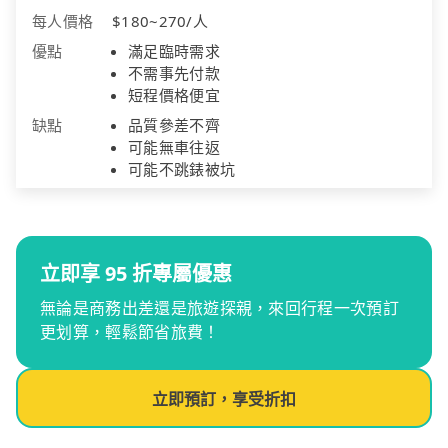
每人價格
$180~270/人
優點
滿足臨時需求
不需事先付款
短程價格便宜
缺點
品質參差不齊
可能無車往返
可能不跳錶被坑
立即享 95 折專屬優惠
無論是商務出差還是旅遊探親，來回行程一次預訂
更划算，輕鬆節省旅費！
立即預訂，享受折扣