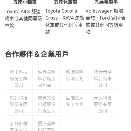
九座箱型車
五座休旅車
五座小轎車
Volkswagen 旗艦
Toyota Corolla
Toyota Altis 舒適
商旅、Ford 家用商
Cross、RAV4 運動
轎車或其他同等級
旅或其他同等級車
休旅或其他同等車
車款
款
款
合作夥伴＆企業用戶
狄卡科技
誠品集團
新晴國際
博大策略
股份有限
聯合職工
有限公司
廣告有限
公司
福利委員
公司
會
旗訊科技
宏典文化
巨噬者戶
光大科技
股份有限
出版股份
外工作室
股份有限
公司
有限公司
公司
善野計畫
優派國際
有限公司
股份有限