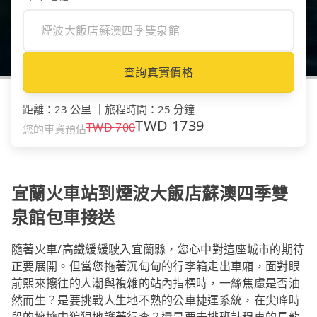
查詢真實價格
距離
：
23 公里
｜
旅程時間
：
25 分鐘
TWD
1739
TWD
700
您的車資預估
宜蘭火車站到煙波大飯店蘇澳四季雙
泉館包車接送
隨著火車/高鐵緩緩駛入宜蘭縣，您心中對這座城市的期待
正要展開。但當您拖著沉甸甸的行李箱走出車廂，面對眼
前熙來攘往的人潮與複雜的站內指標時，一絲焦慮是否油
然而生？是要挑戰人生地不熟的公車捷運系統，在尖峰時