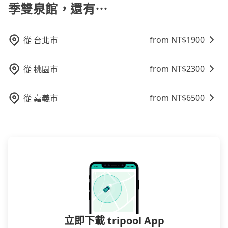
定一定時間的包車服務。這種服務適用於需要在城市內
季雙泉館，還有⋯
多個地點間來回穿梭的客戶，例如市區觀光、商務差旅
等。 點到點包車：點到點包車是按照里程和目的地來計
費，客戶可以預先告知出發地點A到目的地B，會根據路
from NT$
1900
從
台北市
線和里程來計算費用。這種服務通常適用於單程或從一
個城市到另一個城市的長途包車。
from NT$
2300
從
桃園市
from NT$
6500
從
嘉義市
立即下載 tripool App