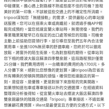
段的擁擠中狼狽地護著行李？還是要去排班計程車的長龍
中碰運氣，擔心遇上對路線不熟或態度不佳的司機？旅程
美好的第一印象，不該被這些交通上的不確定性所消磨。
tripool深知您「無縫接軌」的需求，提供最貼心的車站接
送服務。您可以在搭乘火車或高鐵前，就透過手機APP輕
鬆完成預約。當您抵達宜蘭火車站時，無需徬徨，我們的
專業職業駕駛早已在指定的出口處等候您的蒞臨。司機會
主動上前協助您提領行李，並引導您至我們五年內合法營
業用車。坐進100%無菸車的舒適車廂，您終於可以徹底
放鬆，將窗外的陌生街景，化為對旅程的期待。從車站到
您下榻的煙波大飯店蘇澳四季雙泉館，這段路程預計僅需
25分鐘。我們費用透明，一台轎車的費用約為1700元，多
人分攤下來，絕對比您想像的更划算。讓tripool為您省去
所有轉乘的勞頓與問路的煩惱，確保您抵達飯店的第一
刻，是從容、是優雅，更是對接下來旅程的完美開啟。
如果想知道包車或專車接送以外的交通選擇，在經過資料
整理與分析後得知，從宜蘭火車站去煙波大飯店蘇澳四季
雙泉館最快的陸路交通是「tripool」專車接送，不過如果
想兼顧花費預算，iRent是最便宜且方便的交通方式。以下