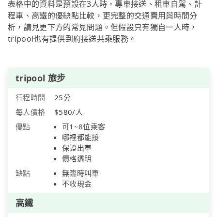
表格中的資料是預設在3人時，專車接送、租車自駕、計
程車、高鐵的優缺點比較，更完整的交通費用與時間分
析，請見更下方的常見問題。但假設只有獨自一人時，
tripool也有提供到府接送共乘服務。
tripool 旅步
行程時間
25分
每人價格
$580/人
優點
可1~8位乘客
哪裡都能接
保證出車
價格透明
缺點
無臨時叫車
不收現金
高鐵