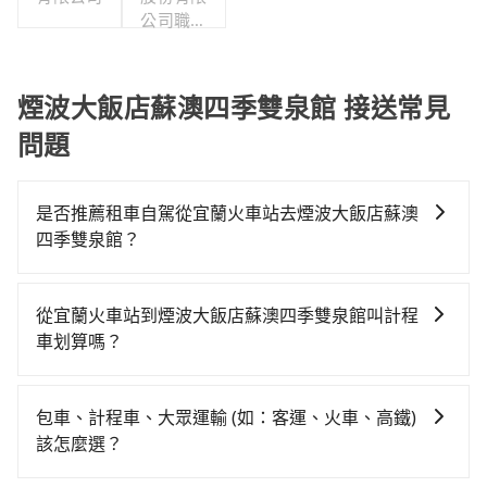
公司職工
福利委員
會
煙波大飯店蘇澳四季雙泉館 接送常見
問題
是否推薦租車自駕從宜蘭火車站去煙波大飯店蘇澳
四季雙泉館？
如果你有台灣駕照且對自己駕駛技術有信心，且需要絕
對的時間彈性，最重要的是你當天就要來回，那在宜蘭
從宜蘭火車站到煙波大飯店蘇澳四季雙泉館叫計程
路邊可隨租隨借的iRent應該是你最便宜選擇。註冊完
車划算嗎？
iRent的app後，可以每小時$115~205承租小轎車，每
如選擇小黃直達，在宜蘭可以透過app叫車的有55688台
公里再額外加收$3.2，從宜蘭火車站到煙波大飯店蘇澳
灣大車隊、Uber、Line Taxi、Yoxi等，如果在路邊攔不
四季雙泉館的花費預估為$500~900（金額差異來自於平
包車、計程車、大眾運輸 (如：客運、火車、高鐵)
到車，也可考慮打電話至宜蘭火車站附近的計程車隊，
假日、車款差異、抵達目的地後多久原路返回），雖已
該怎麼選？
如宜蘭美琪計程車、聖美計程車、合運計程車等叫車看
將每小時40元路邊停車費用預估進去，但額外的汽車保