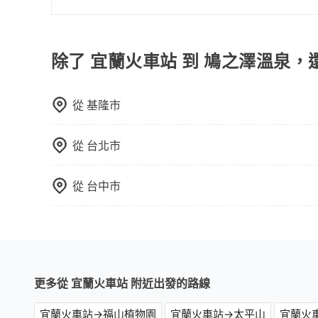
或者使用特定的信用卡，還可以累積點數做現金回
可以的，當您的旅程需要穿越山區或是高海拔地區時
Booking.com、Agoda.com、Hotels.com
額外的費用收取。但是，這些費用會在您下訂單後
就完成，事先不用電話確認空房，事後也不用告知
會透過Email的方式向您說明收費細節，讓您能更
除了 宜蘭火車站 到 鳩之澤溫泉，
的飯店，有可能再多平台同時上架而發生超賣的現
選擇評分高、評論多的飯店，不然就是還要再人工
打電話問的價格可能比民宿訂房網來得便宜，但缺
從
基隆市
這些瑣碎的事，台灣本土的AsiaYo或者國際Airbn
從
台北市
從
台中市
更多從 宜蘭火車站 附近出發的路線
宜蘭火車站→福山植物園
宜蘭火車站→太平山
宜蘭火