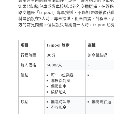
麗馬告生態園區棲蘭山莊）或任何乘客指定的下車地
如果想知道包車或專車接送以外的交通選擇，在經過
路交通是「tripool」專車接送，不過如果想兼
料是預設在3人時，專車接送、租車自駕、計程車、
方的常見問題。但假設只有獨自一人時，tripool
項目
tripool 旅步
高鐵
行程時間
30分
無高鐵往返
每人價格
$800/人
-
優點
可1~8位乘客
-
哪裡都能接
保證出車
價格透明
缺點
無臨時叫車
無高鐵往返
不收現金