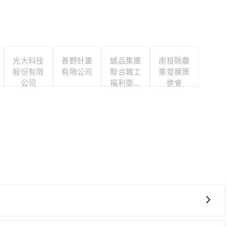
光大科技
善野計畫
誠品集團
南投縣農
股份有限
有限公司
聯合職工
業發展策
公司
福利委員
進會
會
要絕對的時間彈性，最重要的是你當天就要來回，那在宜蘭路