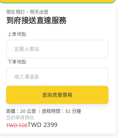
現在預訂，明天出發
到府接送直達服務
上車地點
下車地點
查詢真實價格
距離
：
20 公里
｜
旅程時間
：
32 分鐘
您的車資預估
TWD
2399
TWD
500