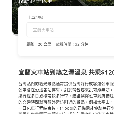
家庭親子包車
上車地點
距離
：
20 公里
｜
旅程時間
：
32 分鐘
宜蘭火車站到鳩之澤溫泉 共乘$120
台灣熱門的觀光景點通常提供台灣好行或客運公車服
公車會在沿途各站停靠，對於背包客來說可能無妨，
果行程多日或攜帶較多行李，建議選擇包車到府接送
的交通時間就可額外造訪附近的景點，例如太平山、
一日包車行程結束後，tripool的司機還能協助