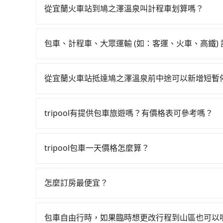
邊可隨租隨借的iRent應該是你最便宜選擇。註冊完iR
從宜蘭火車站到鳩之澤溫泉叫計程車划算嗎？
再額外加收$3.2，從宜蘭火車站到鳩之澤溫泉的花費
如選擇小黃直達，在宜蘭可以透過app叫車的有55688台
抵達目的地後多久原路返回），雖已將每小時40
到車，也可考慮打電話至宜蘭火車站附近的計程車
自付。再者，和運的iRent只提供最基本的車型，如Toyo
包車、計程車、大眾運輸 (如：客運、火車、高鐵)
看。依照里程跳錶計算，價格約為490~700元間
果人數超過四位，更是沒有較大的七人座或九人座
在選擇交通方式時，您可依下列建議的考慮因素做
0.9%，也就是說要臨時叫到小黃的難度是台北或新
發現仍有上一組乘客遺留的垃圾或者撞凹的車門仍
程車最貴，而大眾運輸通常較便宜。 行程：需多
約有47%會採現場議價，建議最好先上網預約，以
遇到明明已經預約了時間但上一位用戶卻遲遲尚未
從宜蘭火車站抵達鳩之澤溫泉前中途可以新增短暫
且不介意耗時轉乘可選大眾運輸或較貴的計程車。
能較為便宜，但仍有臨時攔不到車以及計程車司機
者要載其他乘客的人來說就有不小的風險。最後，
tripool有提供多點上下車接送服務，線上預約
也比較便宜，人數少可搭乘大眾運輸或計程車。 
就不太方便，反而能事先預約且品質穩定的tripoo
制，實際可停靠的地點與你的上下車地點仍有段距
前後額外里程數5公里內加收200元。雖然可能有
可選用大眾運輸。 便利性：需要便利性和方便性
tripool有提供包車旅遊嗎？有價格表可參考嗎？
取額外費用是必要的補償。
輸。
tripool提供全台各地包括鳩之澤溫泉與宜蘭火
彈性選擇2~12小時的服務，滿足家族出遊、朋友
tripool包車一天價格怎麼算？
算即真實價格，免去來回電話確認。一天包車的價
因包車費用會隨著您選用2-12小時不等的包車時
專車服務者，敢大聲說我們價格絕對最划算。網站
官網一鍵查價，即時試算您包車費用，清楚透明，
上巴士，請來信洽詢。
怎麼訂房最便宜？
現在旅客預訂飯店已經很少透過旅行社，大多是透過OTA (
區、價位、人數、特殊需求來搜尋適合的旅店與房型
包車自由行時，如果臨時想更改行程到山區也可以