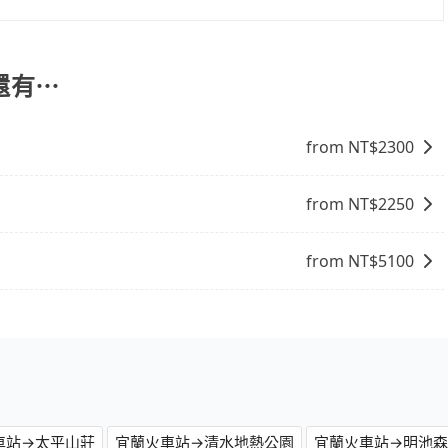
饋或未來換取免費的住房。台灣人常用的線上訂房平台有
，旅步可能會根據行經的路線是否超過海拔1500公尺來進行
、Expedia.com、Trip.com等。正常來說，線上刷卡付款完後預定
、出發前先與您進行確認，確保您明確知道所有的費用。我們
付款完畢，一切都能在網路上操作。但有些較冷門或規模較小
放心地享受旅步為您提供的服務。
還有⋯
象，便有可能到了現場卻沒房可住的窘境，所以在預定時要不
電話與飯店確認。預訂民宿方面，如不怕麻煩，有些時候直接
點就是多數要匯款並再人工確認。假如不介意多花一點錢省下
from NT$
2300
b都值得推薦。
from NT$
2250
from NT$
5100
車站→太平山莊
宜蘭火車站→清水地熱公園
宜蘭火車站→明池