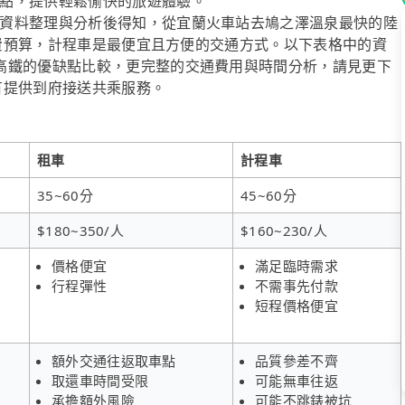
點，提供輕鬆愉快的旅遊體驗。
資料整理與分析後得知，從宜蘭火車站去鳩之澤溫泉最快的陸
顧花費預算，計程車是最便宜且方便的交通方式。以下表格中的資
高鐵的優缺點比較，更完整的交通費用與時間分析，請見更下
也有提供到府接送共乘服務。
租車
計程車
35~60分
45~60分
$180~350/人
$160~230/人
價格便宜
滿足臨時需求
行程彈性
不需事先付款
短程價格便宜
額外交通往返取車點
品質參差不齊
取還車時間受限
可能無車往返
承擔額外風險
可能不跳錶被坑