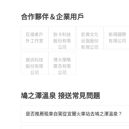
合作夥伴＆企業用戶
巨噬者戶
狄卡科技
宏典文化
新晴國際
外工作室
股份有限
出版股份
有限公司
公司
有限公司
旗訊科技
博大策略
股份有限
廣告有限
公司
公司
鳩之澤溫泉 接送常見問題
是否推薦租車自駕從宜蘭火車站去鳩之澤溫泉？
如果你有台灣駕照且對自己駕駛技術有信心，且需