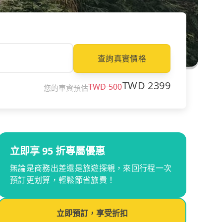
查詢真實價格
TWD
2399
TWD
500
您的車資預估
立即享 95 折專屬優惠
無論是商務出差還是旅遊探親，來回行程一次
預訂更划算，輕鬆節省旅費！
立即預訂，享受折扣