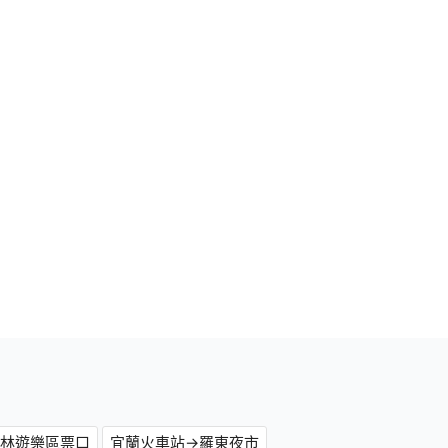
森林遊樂區票口
宜蘭火車站→羅東夜市