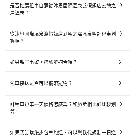
是否推薦租車自駕從沐恩國際溫泉渡假飯店去鳩之
澤溫泉？
如果你有台灣駕照且對自己駕駛技術有信心，且需要絕
對的時間彈性，最重要的是你當天就要來回，那在宜蘭
從沐恩國際溫泉渡假飯店到鳩之澤溫泉叫計程車划
路邊可隨租隨借的iRent應該是你最便宜選擇。註冊完
算嗎？
iRent的app後，可以每小時$115~205承租小轎車，每
如選擇小黃直達，在宜蘭可以透過app叫車的有55688台
公里再額外加收$3.2，從沐恩國際溫泉渡假飯店到鳩之
灣大車隊、Uber、Line Taxi、Yoxi等，如果在路邊攔不
澤溫泉的花費預估為$700~1,150（金額差異來自於平假
如果親子出遊，搭旅步適合嗎？
到車，也可考慮打電話至沐恩國際溫泉渡假飯店附近的
日、車款差異、抵達目的地後多久原路返回），雖已將
適合的，另外旅步也特別為您心愛的寶貝準備了兒童座
計程車隊，如礁溪計程車、昌鏋計程車、三全計程汽車
每小時40元路邊停車費用預估進去，但額外的汽車保險
椅及兒童用增高墊供您選購(租借300元/個)，讓您和孩子
行等叫車看看。依照里程跳錶計算，價格約為770~900
與可能的罰單都需自付。再者，和運的iRent只提供最基
包車接送是否可以攜帶寵物？
出遊時安全更有保障。
元間。不過宜蘭縣僅有合法計程車約750輛，計程車密度
本的車型，如Toyota Yaris、Prius C、Vios這類乘坐體
可以的，tripool 旅步提供「寵物友善車」服務，只要在
為雙北的0.9%，也就是說要臨時叫到小黃的難度是台北
驗較差的車款，如果人數超過四位，更是沒有較大的七
預定時特別勾選，是可以讓置入提籠或提袋內的中小型
或新北的100倍之多。再加上宜蘭縣有些計程車司機不按
計程車包車一天價格怎麼算？和旅步相比誰比較划
人座或九人座可供選擇，而且無人租車最令人詬病的就
寵物同行。且為了行程安全，請勿將寵物抱出來或置於
錶計費，約有47%會採現場議價，建議最好先上網預
算？
是車況，打開車門才發現仍有上一組乘客遺留的垃圾或
座椅上，以確保行程順利進行。
約，以免當場被坑受騙。雖然沐恩國際溫泉渡假飯店到
者撞凹的車門仍未被修理，每一次租車都好像在開樂透
計程車包車的價格通常根據時間或距離計算，包車的價
鳩之澤溫泉的跳表小黃可能較為便宜，但仍有臨時攔不
一樣。另外，偶爾也會遇到明明已經預約了時間但上一
格通常是根據時間或距離來計算，而且在不同城市和地
如果我訂購旅步包車旅遊，可以幫我代規劃一日遊
到車以及計程車司機不跳錶計費的風險，如你們人數在
位用戶卻遲遲尚未歸還，又或者要還車時卻偏偏找不到