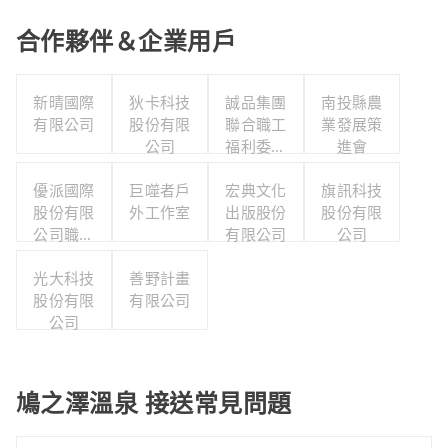
合作夥伴＆企業用戶
新晴國際
狄卡科技
誠品集團
南投縣農
有限公司
股份有限
聯合職工
業發展策
公司
福利委員
進會
會
優派國際
巨噬者戶
宏典文化
旗訊科技
股份有限
外工作室
出版股份
股份有限
公司職工
有限公司
公司
福利委員
光大科技
會
善野計畫
股份有限
有限公司
公司
鳩之澤溫泉 接送常見問題