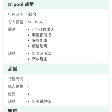
tripool 旅步
行程時間
45分
每人價格
$810/人
優點
可1~8位乘客
哪裡都能接
保證出車
價格透明
缺點
無臨時叫車
不收現金
高鐵
行程時間
每人價格
-
優點
-
缺點
無高鐵往返
租車