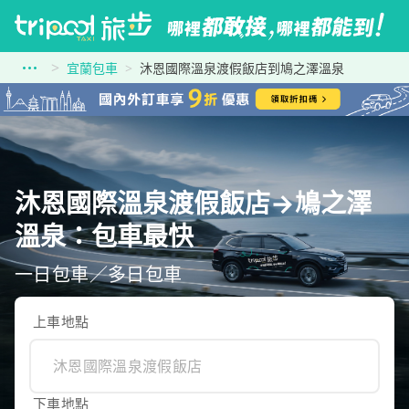
宜蘭包車
沐恩國際溫泉渡假飯店到鳩之澤溫泉
沐恩國際溫泉渡假飯店→鳩之澤
溫泉：包車最快
一日包車／多日包車
上車地點
下車地點