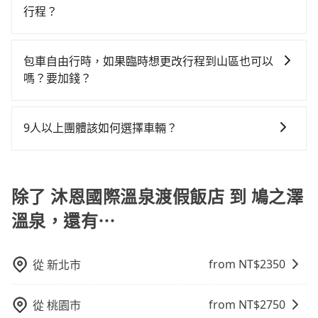
區，價格可能有所不同。另外，計程車包車價格也可能
行程？
五人以上，分坐兩台計程車就不太方便，反而能事先預
停車位，對於急著用車或者要載其他乘客的人來說就有
會因為交通狀況等因素而有所變動。因此，在預定包車
約且品質穩定的tripool，可能更適合你。
不小的風險。最後，雖然路邊隨租隨還看似方便，但實
抱歉！目前旅步的包車服務只能提供交通接送服務，暫
之前，最好先詢問清楚具體價格和注意事項。相比之
際使用時還是有其區域的限制，實際可停靠的地點與你
時還沒有規劃行程的服務。
下，旅步的包車服務價格相對更為透明和具體，一般是
包車自由行時，如果臨時想更改行程到山區也可以
的上下車地點仍有段距離，在遇到下雨天或者載行李
按照包車時間和里程、車型來計費，價格在網站上公開
嗎？要加錢？
時，就顯得非常不便。
透明，方便客戶可以更加準確地了解行程所需時間和費
可以的，當您的旅程需要穿越山區或是高海拔地區時，
用。
旅步可能會根據行經的路線是否超過海拔1500公尺來進
9人以上團體該如何選擇車輛？
行額外的費用收取。但是，這些費用會在您下訂單後、
在Line群組或Facebook社團裡，有司機標榜能提供乘坐
出發前先與您進行確認，確保您明確知道所有的費用。
9人以上之廂型車，其實屬違法。在現行法律下，營業小
我們會透過Email的方式向您說明收費細節，讓您能更放
客車最多座位數量就是9人，如扣掉司機就只能乘坐8位
除了 沐恩國際溫泉渡假飯店 到 鳩之澤
心地享受旅步為您提供的服務。
乘客，如果要10人以上就是營業大客車的範疇，也就是
溫泉，還有⋯
中型巴士或大型遊覽車。非法改裝的車輛，不僅與車輛
行照不符，連司機的駕照都會不符。在路上被警察盤查
請下車終止行程事小，如果發生意外，保險公司可不予
from NT$
2350
從
新北市
賠償就事大了。千萬別為了省小錢而把朋友親人的安全
給賭上。通常人數沒有超過10位，建議預約一台九人座
from NT$
2750
從
桃園市
與一台小轎車比較划算，如人數超過12位就一定是叫一