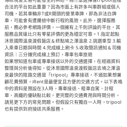
傳統現金交易可能發生的糾紛。為什麼選擇像tripool這樣
合法的平台如此重要？因為市面上有許多叫車群組或個人
司機，若其車輛非T或R開頭的營業車牌，即為非法白牌
車，可能會有遭攔檢中斷行程的風險。此外，選擇服務
前，務必參考網路評價，一個擁有上千則評論的平台，其
服務品質遠比只有零星評價的更為穩定可靠。1.指定起點
沐恩國際溫泉渡假飯店＆終點鳩之澤溫泉 2.挑選車型 3.輸
入乘車日期與時間 4.完成線上刷卡 5.收取簡訊通知＆司機
資訊｜三分鐘完成線上預訂，專車包車旅遊
如果想知道包車或專車接送以外的交通選擇，在經過資料
整理與分析後得知，從沐恩國際溫泉渡假飯店去鳩之澤溫
泉最快的陸路交通是「tripool」專車接送，不過如果想兼
顧花費預算，iRent是最便宜且方便的交通方式。以下表格
中的資料是預設在3人時，專車接送、租車自駕、計程
車、高鐵的優缺點比較，更完整的交通費用與時間分析，
請見更下方的常見問題。但假設只有獨自一人時，tripool
也有提供到府接送共乘服務。