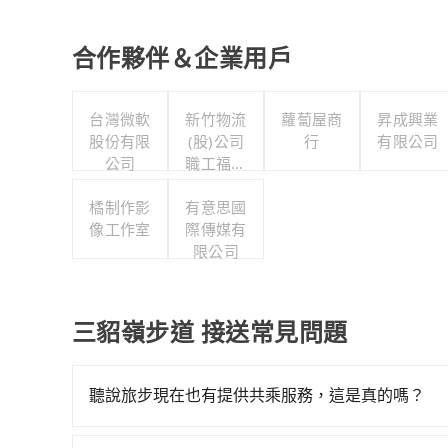
合作夥伴＆企業用戶
台灣微軟
新竹物流
蘿蔔屋商
昇成興業
股份有限
(股)公司
行
有限公司
公司
職工福利
委員會
橘制作影
有意思國
像工作室
際傳媒有
限公司
三貂嶺步道 接送常見問題
聽說旅步現在也有提供共乘服務，這是真的嗎？
是的！除了原有的專車接送外，旅步在2024年更