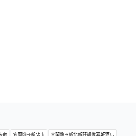
味宿
宜蘭縣→新北市
宜蘭縣→新北新莊凱悅嘉軒酒店