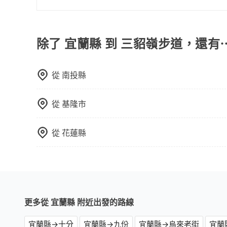
會透過Email的方式向您說明收費細節，讓您能更
的飯店，有可能再多平台同時上架而發生超賣的現
包車一日遊的好處很多，首先，包車可以依照自己
選擇評分高、評論多的飯店，不然就是還要再人工
驗當地文化和風土人情，此外，包車還可以省去您
打電話問的價格可能比民宿訂房網來得便宜，但缺
中專心欣賞當地美景和文化，讓您的旅程更加輕鬆
除了 宜蘭縣 到 三貂嶺步道，還有
這些瑣碎的事，台灣本土的AsiaYo或者國際Airbn
從
南投縣
從
基隆市
從
花蓮縣
更多從 宜蘭縣 附近出發的路線
宜蘭縣→十分
宜蘭縣→九份
宜蘭縣→烏來老街
宜蘭