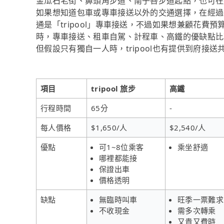
金瓜石老街、鼻頭角步道、南子吝步道起點，也可在線
如果想知道包車或專車接送以外的交通選擇，在經過
通是「tripool」專車接送，不過如果想兼顧花費預
時，專車接送、租車自駕、計程車、高鐵的優缺點比
但假設只有獨自一人時，tripool也有提供到府接
項目
tripool 旅步
高鐵
行程時間
65分
-
每人價格
$1,650/人
$2,540/人
優點
可1~8位乘客
乘坐舒適
哪裡都能接
保證出車
價格透明
缺點
無臨時叫車
旺季一票難求
不收現金
需多次轉乘
又貴又費時