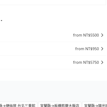
放心地享受旅步為您提供的服務。
象，便有可能到了現場卻沒房可住的窘境，所以在預定時要不
的意願和需要來安排行程，其次，包車可以讓您更加深入地體
電話與飯店確認。預訂民宿方面，如不怕麻煩，有些時候直接
自己開車也無需擔心路線和交通的問題，更可以在舒適的環境
點就是多數要匯款並再人工確認。假如不介意多花一點錢省下
自在。
⋯
b都值得推薦。
from NT$
5500
from NT$
950
from NT$
5750
縣→捷絲旅 台北三重館
宜蘭縣→板橋凱撒大飯店
宜蘭縣→陽光