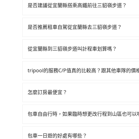
到府接送，機場、通勤共乘、大型活動接送都適合
是否建議從宜蘭縣搭乘高鐵前往三貂嶺步道？
從宜蘭搭高鐵去三貂嶺步道絕非最佳選擇，高鐵較
然一天最多時有101班車次，從最早06:15到22
是否推薦租車自駕從宜蘭縣去三貂嶺步道？
宜蘭縣礁溪鄉前往最靠近的南港高鐵站，叫一輛計程
如果你有台灣駕照且對自己駕駛技術有信心，且在
站、現場購票並於月台排隊的時間約20分鐘，再乘
天就要來回，那在宜蘭路邊可隨租隨借的iRent應該
人票價40元，再用15分鐘出站、等待車站前排班的
從宜蘭縣到三貂嶺步道叫計程車划算嗎？
$115~205承租小轎車，每公里再額外加收$3.
嶺步道 (新北市瑞芳區) 的目的地。全程加上轉車時
如選擇小黃直達，在宜蘭可以透過app叫車的有55688台
$1,050~1,600（金額差異來自於平假日、車款
過宜蘭縣領有合法執照的計程車僅有700多輛，計程
到車，也可考慮打電話至附近的計程車隊，如昌鏋
時40元路邊停車費用預估進去，但額外的汽車保險與
雙北大城市的100倍。縱使幸運攔到一輛小黃了，
tripool的服務C/P值真的比較高？跟其他車隊的
跳錶計算，價格約為1,330~1,600元間。不過宜
車型，如Toyota Yaris、Prius C、Vio
價或恣意繞路。但如果全程使用tripool並到府專
在服務品質許可下，乘客當然希望價格越便宜越好
是說要臨時叫到小黃的難度是台北或新北的100倍
或九人座可供選擇，而且無人租車最令人詬病的就
鐵而不預約包車，不僅至少額外負擔890元車資，
的台灣大車隊、大都會、LINE Taxi、Uber
區，計程車不會在路上巡迴找客人。它們通常只在
的車門仍未被修理，每一次租車都好像在開樂透一
怎麼訂房最便宜？
約tripool！
KKDAY、KLOOK、叫車吧等。tripool旅
需要事先預約，並且要做好等待較久的心理準備。再
遲遲尚未歸還，又或者要還車時卻偏偏找不到停車
現在旅客預訂飯店已經很少透過旅行社，大多是透過OTA (
包括宜蘭縣去三貂嶺步道），全台保證出車。由於有
議價，建議最好先上網預約，以免當場被坑受騙。
險。最後，雖然路邊隨租隨還看似方便，但實際使
區、價位、人數、特殊需求來搜尋適合的旅店與房型
是絕大多數乘客出行的最佳選擇。
人數超過四位時，叫兩輛計程車的費用就貴了，改預約一
包車自由行時，如果臨時想更改行程到山區也可以
點仍有段距離，在遇到下雨天或者載行李時，就顯
或者使用特定的信用卡，還可以累積點數做現金回
可以的，當您的旅程需要穿越山區或是高海拔地區時
Booking.com、Agoda.com、Hotels.com
額外的費用收取。但是，這些費用會在您下訂單後
就完成，事先不用電話確認空房，事後也不用告知
包車一日遊的好處有哪些？