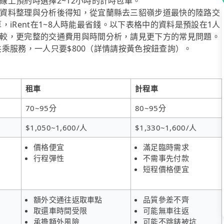
上預約時選擇2~12小時的計時包車。
資料整理與分析後得知，從宜蘭縣去三貂嶺步道最快的陸路交
算，iRent在1~8人時能最省錢。以下表格中的資料是預設在1人
較，更完整的交通費用與時間分析，請見更下方的常見問題。
送共乘服務，一人只要$800（詳情請按黃色按鈕查詢）。
租車
計程車
70~95分
80~95分
$1,050~1,600/人
$1,330~1,600/人
價格便宜
滿足臨時需求
行程彈性
不需事先付款
短程價格便宜
額外交通往返取車點
品質參差不齊
取還車時間受限
可能無車往返
承擔額外風險
可能不跳錶被坑