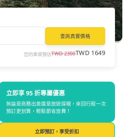
查詢真實價格
TWD
1649
TWD
2300
您的車資預估
立即享 95 折專屬優惠
無論是商務出差還是旅遊探親，來回行程一次
預訂更划算，輕鬆節省旅費！
立即預訂，享受折扣