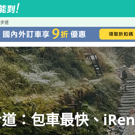
嶺步道
道：包車最快、iRen