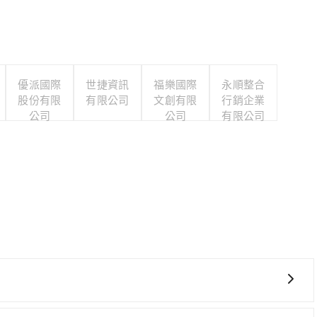
優派國際
世捷資訊
福樂國際
永順整合
股份有限
有限公司
文創有限
行銷企業
公司
公司
有限公司
上架了保證出車的共乘服務，不用再擔心人少不成團問題，還能