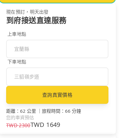
現在預訂，明天出發
到府接送直達服務
上車地點
下車地點
查詢真實價格
距離
：
62 公里
｜
旅程時間
：
66 分鐘
您的車資預估
TWD
1649
TWD
2300