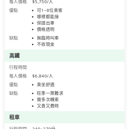
每人價格
$5,750/人
優點
可1~8位乘客
哪裡都能接
保證出車
價格透明
缺點
無臨時叫車
不收現金
高鐵
行程時間
每人價格
$6,840/人
優點
乘坐舒適
缺點
旺季一票難求
需多次轉乘
又貴又費時
租車
行程時間
240~270分