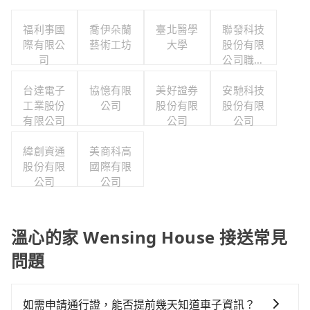
福利事國
喬伊朵蘭
臺北醫學
聯發科技
際有限公
藝術工坊
大學
股份有限
司
公司職工
福利委員
台達電子
協憶有限
美好證券
安馳科技
會
工業股份
公司
股份有限
股份有限
有限公司
公司
公司
緯創資通
美商科高
股份有限
國際有限
公司
公司
溫心的家 Wensing House 接送常見
問題
如需申請通行證，能否提前幾天知道車子資訊？