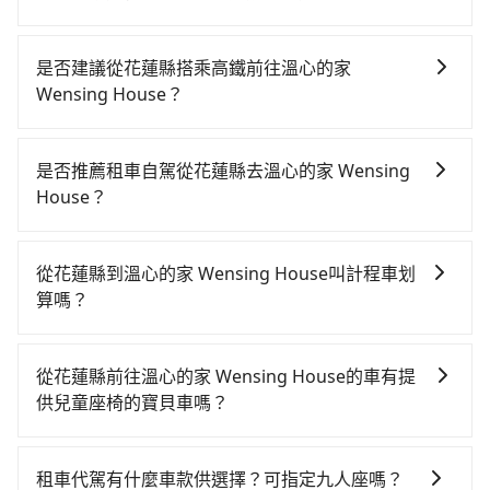
為了讓旅步貴賓能夠享有更多取消訂單的彈性，我們提
供用車前一天凌晨六點前取消訂單的服務。所以我們會
是否建議從花蓮縣搭乘高鐵前往溫心的家
在用車前一天才開始安排車輛，並於用車前一天晚上8點
Wensing House？
提供服務司機和車輛資訊。如果您有特殊的用車需求，
從花蓮搭高鐵去溫心的家 Wensing House絕非最佳選
可事先將您的需求寄至旅步的客服信箱：
擇，高鐵較貴、費時，且難叫計程車前往高鐵站！南港-
booking@tripool.app，將有專人協助回覆確認是否能
是否推薦租車自駕從花蓮縣去溫心的家 Wensing
台北雖然一天最多時有101班車次，從最早06:15到
協助安排。」
House？
22:50，過了末班車到清晨的時段，還是要找其他交通方
如你有駕照又不排斥自駕，且又不需要利用移動的時間
案。假設從花蓮縣花蓮市前往最靠近的南港高鐵站，叫
在車上休息，那在花蓮縣花蓮市有約20間租車車行，比
一輛計程車花費約5,200元、車程約225分鐘。抵達高鐵
從花蓮縣到溫心的家 Wensing House叫計程車划
方說凱騫通運、花蓮兆豐租車、全能小客車租賃。一般
站後，步行進站、現場購票並於月台排隊的時間約20分
算嗎？
租車以天為單位，小轎車如Toyota Altis、Nissan
鐘，再乘坐7~8分鐘（平均8分）的高鐵從南港站前往台
如選擇小黃直達，在花蓮可以透過app叫車的有55688台
Tiida，一天租金約$1,500，九人座如Hyundai Starex
北高鐵站，每人票價40元，再用15分鐘出站、等待車站
灣大車隊，如果在路邊攔不到車，也可考慮打電話至附
或Volkswagen T5，一天$4,500起，油錢（每公里約3
前排班的計程車，搭上小黃後約花60分鐘、車費1,600元
從花蓮縣前往溫心的家 Wensing House的車有提
近的計程車隊，如統一計程車、米琦計程車、統一無線
元）、eTag（每公里約1元）、路邊停車（每小時約40
後，抵達溫心的家 Wensing House (新北市瑞芳區) 的
供兒童座椅的寶貝車嗎？
計程車等叫車看看。依照里程跳錶計算，價格約為
元）、保險費、罰單另計多數租車合約上都會載明每日
目的地。全程加上轉車時間共5小時24分鐘，假設一人獨
台灣法律有規定，無論年紀大小，所有乘客乘車時均需
4,015~6,000元間，若改選tripool的專車服務可再更便
里程限定200~400公里，超過還會額外加收100~2,000
行，交通費總計6,840元。不過花蓮縣領有合法執照的計
繫好安全帶，如四歲以下或身高不足的幼童無法正常綁
宜。但如果你無法提前預約，或偏好臨時叫車，那要注
元不等的費用。由於絕大多數的租車公司都沒有提供甲
租車代駕有什麼車款供選擇？可指定九人座嗎？
程車僅有1,000多輛，計程車的密度為雙北的0.5%，換句