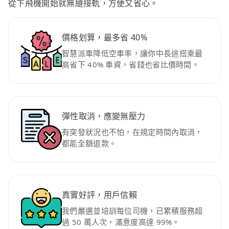
從下飛機開始就無縫接軌，方便又省心。
價格划算，最多省 40%
智慧派車降低空車率，讓你中長途搭乘最
高省下 40% 車資，省錢也省比價時間。
彈性取消，應變無壓力
有突發狀況也不怕，在規定時間內取消，
都能全額退款。
真實好評，用戶信賴
我們嚴選並培訓每位司機，已累積服務超
過 50 萬人次，滿意度高達 99%。