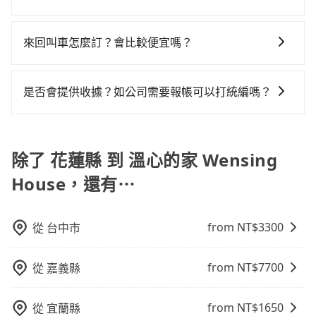
安全帶，則需使用嬰兒/兒童座椅或輔以增高墊。如有幼
意花蓮縣僅有合法計程車約1,010輛，計程車密度為雙北
租乙還的服務，假設你當天就往返花蓮縣（花蓮市）與
話說，臨時要叫小黃的難度是雙北大城市的200倍。縱使
tripool提供的車型以五人座小轎車、休旅車與九人座箱
童同行，在預訂tripool的寶貝車時，可以直接在網站勾
的0.5%，也就是說要臨時叫到小黃的難度是台北或新北
溫心的家 Wensing House，預計的小轎車花費為
幸運攔到一輛小黃了，花蓮縣少部分小黃司機不按表收
型車為主，車款品牌以豐田Toyota、福特Ford、福斯
選租用適合1~4歲的兒童汽車座椅或4歲以上的增高墊，
的200倍之多。關於交通需要特別注意：像溫心的家
來回叫車怎麼訂？會比較便宜嗎？
$3,100或九人座$6,100。當然這金額比搭計程車便宜，
費，看乘客是外地人便漫天喊價或恣意繞路。但如果全
VW為主，其中也有少量進口車像凌志Lexus、特斯拉
如有新生兒需要0~1歲的嬰兒後向汽座，可先向客服人員
Wensing House這樣的偏遠地區，計程車不會在路上巡
但如果你當天只需要單程前往，隔天或多天後才需返
程使用tripool並到府專車接送，則僅需花費約5,750
為了乘客未來可能的訂單修改或取消，每筆訂單只含一
Tesla、賓士Benz等高級車款。全部五年內合法營業用
確認庫存再行租用，每個300元。當然，更鼓勵父母自行
迴找客人。它們通常只在特定地點等候，或者必須透過
回，租車就非常不方便。再者，租車地點可能離你的住
元，費時3小時31分鐘。選擇搭乘高鐵而不預約包車，不
趟車的資訊，所以如果需要來回叫車，請分兩筆訂單預
車，百分百無菸車，乘客均有最高500萬乘客險。如果有
攜帶汽車座椅，不僅家中小寶貝坐的舒適習慣。
是否會提供收據？如公司需要報帳可以打統編嗎？
叫車平台或電話叫車，這代表你需要事先預約，並且要
家/辦公室/起點還有段路，且須配合車行營業時間做租還
僅至少額外負擔1,090元車資，而且更會額外浪費113分
定。至於價格已經市場最優惠，並無特別針對來回車趟
特殊需求或人數較多，需要大T保母車、20人座中巴、
做好等待較久的心理準備。再加上花蓮縣有些計程車司
動作，另外承租過程繁瑣，租還通常需額外花費30分鐘
鐘在轉乘與等車上，現在還不馬上來預約tripool！
在乘車結束後一週內，tripool都會透過第三方系統寄出
做額外折扣，但如果手上有優惠代碼，歡迎直接使用，
40人座大巴或遊覽車，可特別填單並另外報價。
機不按錶計費，約有32%會採現場議價，建議最好先上
做簽約與車體檢查，甚至還要先自行加滿油，如遇到不
旅行業代收轉付電子收據，如果公司需要報公帳，在預
不限單程或來回。
網預約，以免當場被坑受騙。雖然花蓮縣到溫心的家
肖業者，還車時可能遭遇各種莫名理由而被額外收費，
約付款前可以輸入公司的抬頭與統編，可向國稅局報
除了 花蓮縣 到 溫心的家 Wensing
Wensing House的跳表小黃可能較為便宜，但當你們人
風險可謂不小。
帳，且免加收5%稅金。在收到後，可自行列印留存或報
數超過四位時，叫兩輛計程車的費用就貴了，改預約一
House，還有⋯
帳，完全符合台灣的法律規範。
輛tripool的九人座廂型車最高可省$800。
from NT$
3300
從
台中市
from NT$
7700
從
嘉義縣
from NT$
1650
從
宜蘭縣