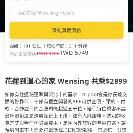
查詢真實價格
距離
：
181 公里
｜
旅程時間
：
211 分鐘
TWD
5749
TWD
8100
您的車資預估
花蓮到溫心的家 Wensing 共乘$2899
如你有往返花蓮縣與新北市的需求，tripool會是你長途交
通的好夥伴。不僅有獨立開發的APP可供查價、預約、付
款，合作註冊的合法司機超過五千位，確保每位乘客不論
過年過節還是清晨深夜上下班，都有人能服務。透明的收
費方式與無任何隱藏費用，是國內外旅客的包車首選，讓
預約叫車不再需要打電話或加LINE問報價，只要花一分鐘