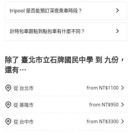
旅步有提供小轎車、休旅車、九人座供您選擇，若您有
則有肯驛、全鋒、格上租車、和運租車，包車旅遊則是
需公司報帳打統編，在結帳時可以受理，並於乘車後一
特定地點等候，或者必須透過叫車平台或電話叫車，這
車一整天確實就非常方便划算，但前提就是犧牲了當天
程使用tripool並到府專車接送，則僅需花費約5,750
指定車款服務的需求，可以先將您的需先提供旅步，會
KKDAY、KLOOK、叫車吧等。tripool旅步專注在長程
週內寄出電子收據。
tripool 是否能預訂深夜乘車時段？
代表你需要事先預約，並且要做好等待較久的心理準
要開車的親友的遊玩興緻。再者，租車地點可能離臺北
元，費時3小時31分鐘。選擇搭乘高鐵而不預約包車，不
有專人回覆您。
單程接送與跨縣市計時包車，不論從哪邊去哪裡（當然
備。再加上花蓮縣有些計程車司機不按錶計費，約有
市立石牌國民中學還有段路，且須配合車行營業時間做
僅至少額外負擔1,090元車資，而且更會額外浪費113分
可以的！tripool 旅步全年無休並提供深夜接送服務。
也包括臺北市立石牌國民中學去九份），全台保證出
32%會採現場議價，建議最好先上網預約，以免當場被
租還動作，另外承租過程繁瑣，租還通常需額外花費30
鐘在轉乘與等車上，現在還不馬上來預約tripool！
車。由於有高效的車輛調度能力，能以市價7~8折提供專
計時包車跟點到點包車有什麼不同？
坑受騙。雖然臺北市立石牌國民中學到九份的跳表小黃
分鐘做簽約與車體檢查，甚至還要先自行加滿油，如遇
車到府服務，是絕大多數乘客出行的最佳選擇。
可能較為便宜，但當你們人數超過四位時，叫兩輛計程
到不肖業者，還車時可能遭遇各種莫名理由而被額外收
計時包車和點到點包車都是包車服務的形式，但有一些
車的費用就貴了，改預約一輛tripool的九人座廂型車最
費，風險可謂不小。
不同之處： 計時包車：計時包車是按照用車時間來計
高可省$800。
費，通常以每小時為單位，客戶可以根據自己的需要預
除了 臺北市立石牌國民中學 到 九份，
定一定時間的包車服務。這種服務適用於需要在城市內
還有⋯
多個地點間來回穿梭的客戶，例如市區觀光、商務差旅
等。 點到點包車：點到點包車是按照里程和目的地來計
費，客戶可以預先告知出發地點A到目的地B，會根據路
from NT$
1100
從
台北市
線和里程來計算費用。這種服務通常適用於單程或從一
個城市到另一個城市的長途包車。
from NT$
950
從
基隆市
from NT$
3300
從
台中市