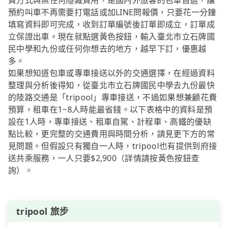
費方式與無任何隱藏費用，是國內外旅客的包車首選，讓
預約叫車不再需要打電話或加LINE問報價，只要花一分鐘
填寫資料即可完成，收到訂單編號後訂單即成立，訂單成
立保證出車。現在就點選黃色按鈕，輸入臺北市立石牌國
民中學和九份或任何你想去的地方，越早下訂，優惠越
多。
如果想知道包車或專車接送以外的交通選擇，在經過資料
整理與分析後得知，從臺北市立石牌國民中學去九份最快
的陸路交通是「tripool」專車接送，不過如果想兼顧花費
預算，租車在1~8人時能最省錢。以下表格中的資料是預
設在1人時，專車接送、租車自駕、計程車、高鐵的優缺
點比較，更完整的交通費用與時間分析，請見更下方的常
見問題。但假設只有獨自一人時，tripool也有提供到府接
送共乘服務，一人只要$2,900（詳情請按黃色按鈕查
詢）。
tripool 旅步