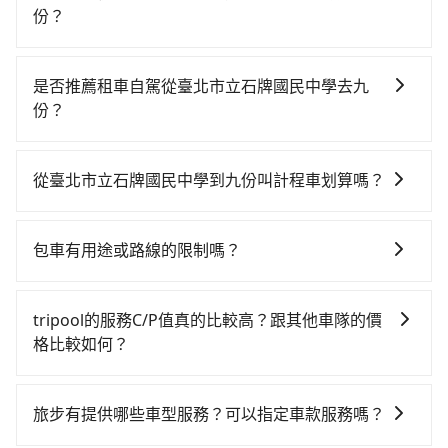
份？
從臺北市立石牌國民中學搭高鐵去九份絕非最佳選擇，
高鐵較貴、費時，且難叫計程車前往高鐵站！南港-台北
是否推薦租車自駕從臺北市立石牌國民中學去九
雖然一天最多時有101班車次，從最早06:15到22:50，
份？
過了末班車到清晨的時段，還是要找其他交通方案。假
如你有駕照又不排斥自駕，且又不需要利用移動的時間
設從臺北市立石牌國民中學 (花蓮縣花蓮市) 前往最靠近
在車上休息，那在花蓮縣花蓮市有約20間租車車行，比
的南港高鐵站，叫一輛計程車花費約5,200元、車程約
從臺北市立石牌國民中學到九份叫計程車划算嗎？
方說金桔租賃、向上租賃、達富租賃。一般租車以天為
224分鐘。抵達高鐵站後，步行進站、現場購票並於月台
如選擇小黃直達，在花蓮可以透過app叫車的有55688台
單位，小轎車如Toyota Altis、Nissan Tiida，一天租金
排隊的時間約20分鐘，再乘坐7~8分鐘（平均8分）的高
灣大車隊，如果在路邊攔不到車，也可考慮打電話至附
約$1,500，九人座如Hyundai Starex或Volkswagen
鐵從南港站前往台北高鐵站，每人票價40元，再用15分
包車有用途或路線的限制嗎？
近的計程車隊，如統一計程車、中美計程車、仟合計程
T5，一天$4,500起，油錢（每公里約3元）、eTag（每
鐘出站、等待車站前排班的計程車，搭上小黃後約花57
不管是從臺北市立石牌國民中學前往九份或是全台灣任
車等叫車看看。依照里程跳錶計算，價格約為
公里約1元）、路邊停車（每小時約40元）、保險費、罰
分鐘、車費1,600元後，抵達九份 (新北市瑞芳區) 的目的
何地方，只要是長途交通且途中遵守台灣法律，無論是
4,015~6,000元間，若改選tripool的專車服務可再更便
單另計多數租車合約上都會載明每日里程限定200~400
tripool的服務C/P值真的比較高？跟其他車隊的價
地。全程加上轉車時間共5小時24分鐘，假設一人獨行，
清明掃墓、包車旅遊、參加喜宴/喪禮、就醫回診、登山
宜。但如果你無法提前預約，或偏好臨時叫車，那要注
公里，超過還會額外加收100~2,000元不等的費用。由
格比較如何？
交通費總計6,840元。不過花蓮縣領有合法執照的計程車
露營、學生搬家、投票返鄉、商務出差、貴賓來訪、寵
意花蓮縣僅有合法計程車約1,010輛，計程車密度為雙北
於絕大多數的租車公司都沒有提供甲租乙還的服務，假
僅有1,000多輛，計程車的密度為雙北的0.5%，換句話
在服務品質許可下，乘客當然希望價格越便宜越好，而
物檢疫、預約叫車、機場接送、定期洗腎、包月上下
的0.5%，也就是說要臨時叫到小黃的難度是台北或新北
設你當天就往返臺北市立石牌國民中學與九份，預計的
說，臨時要叫小黃的難度是雙北大城市的200倍。縱使幸
市場上稍具規模且合法經營的業者，有以短程與城市為
班，或者任何跨縣市接送的需求，tripool都能滿足你。
的200倍之多。關於交通需要特別注意：像九份這樣的偏
旅步有提供哪些車型服務？可以指定車款服務嗎？
小轎車花費為$3,100或九人座$6,100。當然這金額比搭
運攔到一輛小黃了，花蓮縣少部分小黃司機不按表收
主的台灣大車隊、大都會、LINE Taxi、Uber，機場接送
乘車前一天下午五點以前完成預約，隔天保證出車。如
遠地區，計程車不會在路上巡迴找客人。它們通常只在
計程車便宜，且在前往九份的途中預計邊開邊玩，那租
費，看乘客是外地人便漫天喊價或恣意繞路。但如果全