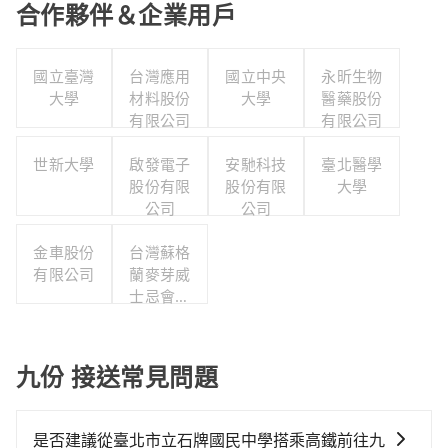
合作夥伴＆企業用戶
國立臺灣
台灣應用
國立中央
永昕生物
大學
材料股份
大學
醫藥股份
有限公司
有限公司
世新大學
啟發電子
安馳科技
臺北醫學
股份有限
股份有限
大學
公司
公司
金車股份
台灣蘇格
有限公司
蘭麥芽威
士忌會所
股份有限
公司
九份 接送常見問題
是否建議從臺北市立石牌國民中學搭乘高鐵前往九