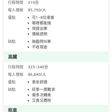
行程時間
210分
每人價格
$5,750/人
優點
可1~8位乘客
哪裡都能接
保證出車
價格透明
缺點
無臨時叫車
不收現金
高鐵
行程時間
325~340分
每人價格
$6,840/人
優點
乘坐舒適
缺點
旺季一票難求
需多次轉乘
又貴又費時
租車