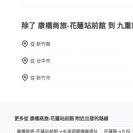
可乘坐八位乘客，並可攜帶八個隨身行李與六個30
現在旅客預訂飯店已經很少透過旅行社，大多是透過OTA (
載人數。 如果您攜帶的行李或物品較多，我們會根據
區、價位、人數、特殊需求來搜尋適合的旅店與房型
或者使用特定的信用卡，還可以累積點數做現金回
除了 康橋商旅-花蓮站前館 到 九
Booking.com、Agoda.com、Hotels.com
就完成，事先不用電話確認空房，事後也不用告知
從
新竹縣
的飯店，有可能再多平台同時上架而發生超賣的現
選擇評分高、評論多的飯店，不然就是還要再人工
打電話問的價格可能比民宿訂房網來得便宜，但缺
從
台中市
這些瑣碎的事，台灣本土的AsiaYo或者國際Airbn
從
新竹市
更多從 康橋商旅-花蓮站前館 附近出發的路線
康橋商旅-花蓮站前館→水湳洞選煉廠遺址
花蓮縣→九份