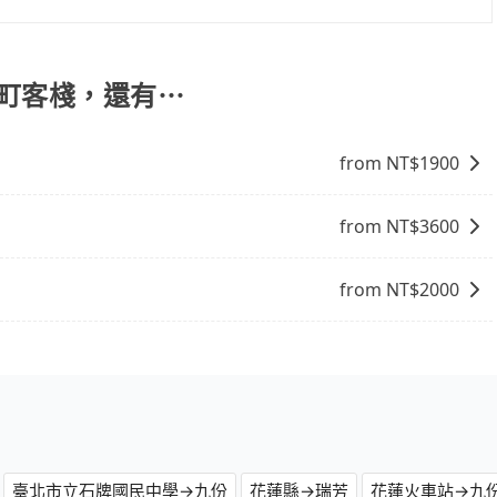
吋行李箱。 為了確保行車安全及遵守相關法規，我們不能超
online travel agent) 來完成，除了可以快速依據地
情況收取微搬家費用，費用在300至500元之間。
，更重要的是通常價格是官網的6~8折，如果又有加入會員
饋或未來換取免費的住房。台灣人常用的線上訂房平台有
重町客棧，還有⋯
、Expedia.com、Trip.com等。正常來說，線上刷卡付款完後預定
付款完畢，一切都能在網路上操作。但有些較冷門或規模較小
from NT$
1900
象，便有可能到了現場卻沒房可住的窘境，所以在預定時要不
電話與飯店確認。預訂民宿方面，如不怕麻煩，有些時候直接
點就是多數要匯款並再人工確認。假如不介意多花一點錢省下
from NT$
3600
b都值得推薦。
from NT$
2000
臺北市立石牌國民中學→九份
花蓮縣→瑞芳
花蓮火車站→九