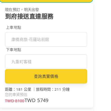
現在預訂，明天出發
到府接送直達服務
上車地點
下車地點
查詢真實價格
距離
：
181 公里
｜
旅程時間
：
211 分鐘
您的車資預估
TWD
5749
TWD
8100