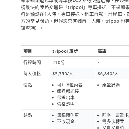
如果想知道包車或專車接送以外的交通選擇，在經過
棧最快的陸路交通是「tripool」專車接送，不過
料是預設在1人時，專車接送、租車自駕、計程車、
方的常見問題。但假設只有獨自一人時，tripool也
鈕查詢）。
項目
tripool 旅步
高鐵
行程時間
210分
-
每人價格
$5,750/人
$6,840/人
優點
可1~8位乘客
乘坐舒適
哪裡都能接
保證出車
價格透明
缺點
無臨時叫車
旺季一票難求
不收現金
需多次轉乘
又貴又費時