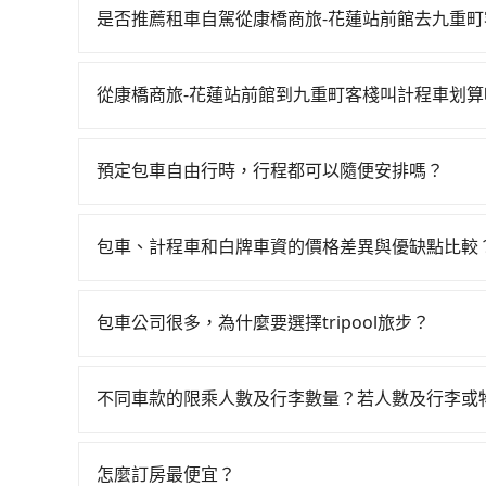
台北雖然一天最多時有101班車次，從最早06:15
是否推薦租車自駕從康橋商旅-花蓮站前館去九重町
假設從康橋商旅-花蓮站前館 (花蓮縣花蓮市) 前往
如你有駕照又不排斥自駕，且又不需要利用移動的
224分鐘。抵達高鐵站後，步行進站、現場購票並於
市有約20間租車車行，比方說紅螞蟻小客車租賃、
鐵從南港站前往台北高鐵站，每人票價40元，再用
從康橋商旅-花蓮站前館到九重町客棧叫計程車划算
Toyota Altis、Nissan Tiida，一天租金約$1,50
分鐘、車費1,600元後，抵達九重町客棧 (新北市
如選擇小黃直達，在花蓮可以透過app叫車的有55
起，油錢（每公里約3元）、eTag（每公里約1元
人獨行，交通費總計6,840元。不過花蓮縣領有合
橋商旅-花蓮站前館附近的計程車隊，如花蓮建宏
合約上都會載明每日里程限定200~400公里，超過
0.5%，換句話說，臨時要叫小黃的難度是雙北大城
預定包車自由行時，行程都可以隨便安排嗎？
程跳錶計算，價格約為4,015~6,000元間，若改
公司都沒有提供甲租乙還的服務，假設你當天就往
無車可攔。縱使幸運攔到一輛小黃了，花蓮縣少部
只要不超出您選用的用車時間及行程總公里數，且行
好臨時叫車，那要注意花蓮縣僅有合法計程車約1,0
$3,100或九人座$6,100。當然這金額比搭計
路。但如果全程使用tripool並到府專車接送，則僅
的需求安排的。
的難度是台北或新北的200倍之多。關於交通需要
在周邊，租車一整天就略顯浪費。再者，租車地點
包車、計程車和白牌車資的價格差異與優缺點比較
約包車，不僅至少額外負擔1,090元車資，而且更
巡迴找客人。它們通常只在特定地點等候，或者必
做租還動作，另外承租過程繁瑣，租還通常需額外
tripool！
包車、計程車或白牌車。主要價格差異和優缺點如下
做好等待較久的心理準備。再加上花蓮縣有些計程車
到不肖業者，還車時可能遭遇各種莫名理由而被額
地點上車較客製化。此外，司機還會提供各種旅遊建
預約，以免當場被坑受騙。雖然康橋商旅-花蓮站
包車公司很多，為什麼要選擇tripool旅步？
優點是24小時隨叫隨到，價格按錶計費，但若遇交通
四位時，叫兩輛計程車的費用就貴了，改預約一輛tri
旅步提供多種車型，從轎車、休旅車到九人座，讓
車：優點是價格相對較低，有的還可喊價。但安全
途安全無憂，我們的司機都是專業且可靠的職業駕
無法申訴退費。
不同車款的限乘人數及行李數量？若人數及行李或
費用，且還提供優於其他業者更彈性的取消政策，
我們提供不同種類的車輛，讓您根據需求選擇最適
郊區，我們都可以為您提供最佳的旅遊體驗。所以，如
行李與兩個30吋行李箱 五人座休旅車可乘坐四位乘
值得信任的不二選擇！
怎麼訂房最便宜？