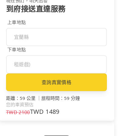
現在預訂，明天出發
到府接送直達服務
上車地點
下車地點
查詢真實價格
距離
：
59 公里
｜
旅程時間
：
59 分鐘
您的車資預估
TWD
1489
TWD
2100