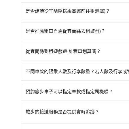
是否建議從宜蘭縣搭乘高鐵前往租遊戲)？
從宜蘭搭高鐵去租遊戲)絕非最佳選擇，高鐵較貴、
一天最多時有101班車次，從最早06:15到22:
是否推薦租車自駕從宜蘭縣去租遊戲)？
蘭縣宜蘭市前往最靠近的南港高鐵站，叫一輛計程車花
如果你有台灣駕照且對自己駕駛技術有信心，且在
站、現場購票並於月台排隊的時間約20分鐘，再乘
天就要來回，那在宜蘭路邊可隨租隨借的iRent應該
人票價40元，再用15分鐘出站，最後再根據距離
從宜蘭縣到租遊戲)叫計程車划算嗎？
$115~205承租小轎車，每公里再額外加收$3.2，
的目的地。全程加上轉車時間共1小時44分鐘，假設
如選擇小黃直達，在宜蘭可以透過app叫車的有55688台
額差異來自於平假日、車款差異、抵達目的地後多久
計程車僅有700多輛，計程車的密度為雙北的0.9
到車，也可考慮打電話至附近的計程車隊，如合運
用預估進去，但額外的汽車保險與可能的罰單都需自付。
使幸運攔到一輛小黃了，宜蘭縣少部分小黃司機不
不同車款的限乘人數及行李數量？若人數及行李或
計算，價格約為1,270~1,900元間，若改選tr
Yaris、Prius C、Vios這類乘坐體驗較差
程使用tripool並到府專車接送，則僅需花費約1
我們提供不同種類的車輛，讓您根據需求選擇最適
叫車，那要注意宜蘭縣僅有合法計程車約750輛，計
擇，而且無人租車最令人詬病的就是車況，打開車
外負擔50元車資，而且更會額外浪費45分鐘在轉乘與
行李與兩個30吋行李箱 五人座休旅車可乘坐四位乘
台北或新北的100倍之多。再加上宜蘭縣有些計程
理，每一次租車都好像在開樂透一樣。另外，偶爾
預約旅步車子可以指定車款或指定司機嗎？
可乘坐八位乘客，並可攜帶八個隨身行李與六個30
預約，以免當場被坑受騙。雖然宜蘭縣到租遊戲)
又或者要還車時卻偏偏找不到停車位，對於急著用
可以的，目前預定時旅步僅提供車型選擇，無法指
載人數。 如果您攜帶的行李或物品較多，我們會根據
程車的費用就貴了，改預約一輛tripool的九人座廂
邊隨租隨還看似方便，但實際使用時還是有其區域
booking@tripool.app聯繫我們，將有專人
旅步的接送服務是否提供實時追蹤？
遇到下雨天或者載行李時，就顯得非常不便。
是的，旅步的接送服務提供實時追蹤功能。您可以通