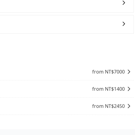
式要看您旅遊的目的地而定。您可以善用大眾運輸，例如：公
便利的出行方式，您也可以選擇使用像是旅步提供的包車服
座箱型車為主，車款品牌以豐田Toyota、福特Ford、福斯
拉Tesla、賓士Benz等高級車款。全部五年內合法營業用車，
特殊需求或人數較多，需要大T保母車、20人座中巴、40人
from NT$
7000
from NT$
1400
from NT$
2450