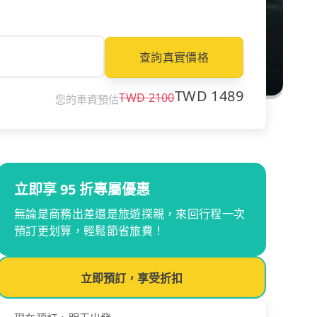
查詢真實價格
TWD
1489
TWD
2100
您的車資預估
立即享 95 折專屬優惠
無論是商務出差還是旅遊探親，來回行程一次
預訂更划算，輕鬆節省旅費！
立即預訂，享受折扣