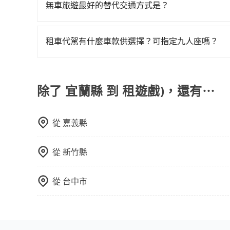
合，享受更安心的接送服務。
無車旅遊最好的替代交通方式是？
如果您沒有車，想要出門旅遊，最好的替代交通方
車、捷運、客運等，或者考慮租車。如果您想要更
租車代駕有什麼車款供選擇？可指定九人座嗎？
務，由專人到府接送，讓您更加輕鬆自在。
tripool提供的車型以五人座小轎車、休旅車與九人
VW為主，其中也有少量進口車像凌志Lexus、特斯
百分百無菸車，乘客均有最高500萬乘客險。如果有
除了 宜蘭縣 到 租遊戲)，還有⋯
座大巴或遊覽車，可特別填單並另外報價。
從
嘉義縣
從
新竹縣
從
台中市