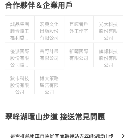
合作夥伴＆企業用戶
誠品集團
宏典文化
巨噬者戶
光大科技
聯合職工
出版股份
外工作室
股份有限
福利委員
有限公司
公司
會
優派國際
善野計畫
新晴國際
旗訊科技
股份有限
有限公司
有限公司
股份有限
公司職工
公司
福利委員
狄卡科技
會
博大策略
股份有限
廣告有限
公司
公司
翠峰湖環山步道 接送常見問題
是否推薦租車自駕從宜蘭轉運站去翠峰湖環山步