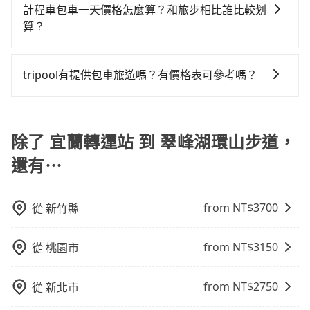
視您的反饋。
區，我們司機都會依照訂單上的資訊依約接送。
計程車包車一天價格怎麼算？和旅步相比誰比較划
乘客的人來說就有不小的風險。最後，雖然路邊隨租隨
算？
還看似方便，但實際使用時還是有其區域的限制，實際
可停靠的地點與你的上下車地點仍有段距離，在遇到下
計程車包車的價格通常根據時間或距離計算，包車的價
雨天或者載行李時，就顯得非常不便。
格通常是根據時間或距離來計算，而且在不同城市和地
tripool有提供包車旅遊嗎？有價格表可參考嗎？
區，價格可能有所不同。另外，計程車包車價格也可能
tripool提供全台各地包括翠峰湖環山步道與宜蘭轉運站
會因為交通狀況等因素而有所變動。因此，在預定包車
的包車旅遊，從單純的單趟接送到算時間的計時包車都
之前，最好先詢問清楚具體價格和注意事項。相比之
有，可彈性選擇2~12小時的服務，滿足家族出遊、朋友
除了 宜蘭轉運站 到 翠峰湖環山步道，
下，旅步的包車服務價格相對更為透明和具體，一般是
聚會、婚喪喜慶等不同的需求。價格透明、無隱藏費
按照包車時間和里程、車型來計費，價格在網站上公開
還有⋯
用，網站試算即真實價格，免去來回電話確認。一天包
透明，方便客戶可以更加準確地了解行程所需時間和費
車的價格可能跟其他車隊相差無幾，但是如果只需要短
用。
時數或者單程專車服務者，敢大聲說我們價格絕對最划
from NT$
3700
從
新竹縣
算。網站上可直接挑選小轎車、休旅車、或九人座箱型
車，如需10人以上巴士，請來信洽詢。
from NT$
3150
從
桃園市
from NT$
2750
從
新北市