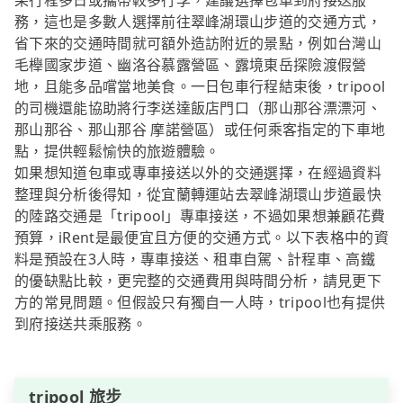
果行程多日或攜帶較多行李，建議選擇包車到府接送服
務，這也是多數人選擇前往翠峰湖環山步道的交通方式，
省下來的交通時間就可額外造訪附近的景點，例如台灣山
毛櫸國家步道、幽洛谷慕露營區、露境東岳探險渡假營
地，且能多品嚐當地美食。一日包車行程結束後，tripool
的司機還能協助將行李送達飯店門口（那山那谷漂漂河、
那山那谷、那山那谷 摩諾營區）或任何乘客指定的下車地
點，提供輕鬆愉快的旅遊體驗。
如果想知道包車或專車接送以外的交通選擇，在經過資料
整理與分析後得知，從宜蘭轉運站去翠峰湖環山步道最快
的陸路交通是「tripool」專車接送，不過如果想兼顧花費
預算，iRent是最便宜且方便的交通方式。以下表格中的資
料是預設在3人時，專車接送、租車自駕、計程車、高鐵
的優缺點比較，更完整的交通費用與時間分析，請見更下
方的常見問題。但假設只有獨自一人時，tripool也有提供
到府接送共乘服務。
tripool 旅步