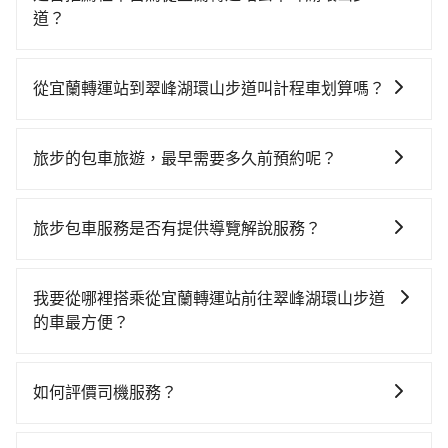
道？
如果你有台灣駕照且對自己駕駛技術有信心，且在車上
時不需要閉目養神（因為要自己開車），最重要的是你
從宜蘭轉運站到翠峰湖環山步道叫計程車划算嗎？
當天就要來回，那在宜蘭路邊可隨租隨借的iRent應該是
如選擇小黃直達，在宜蘭可以透過app叫車的有55688台
你最便宜選擇。註冊完iRent的app後，可以每小時
灣大車隊、Uber、Line Taxi、Yoxi等，如果在路邊攔不
$115~205承租小轎車，每公里再額外加收$3.2，從宜蘭
旅步的包車旅遊，最早需要多久前預約呢？
到車，也可考慮打電話至宜蘭轉運站附近的計程車隊，
轉運站到翠峰湖環山步道的花費預估為$800~1,250（金
當您的行程確定後，建議盡早預訂包車服務，因為旅步
如海山計程汽車行、宜蘭聖美計程車、海山計程車等叫
額差異來自於平假日、車款差異、抵達目的地後多久原
提供早鳥優惠，您越早預訂就能享有更優惠的價格。所
車看看。依照里程跳錶計算，價格約為950~1,400元
路返回），雖已將每小時40元路邊停車費用預估進去，
旅步包車服務是否有提供導覽解說服務？
以不妨趁早訂購，享受更划算的價格。
間。不過宜蘭縣僅有合法計程車約750輛，計程車密度為
但額外的汽車保險與可能的罰單都需自付。再者，和運
抱歉！目前旅步的包車服務暫無提供導覽服務，如果您
雙北的0.9%，也就是說要臨時叫到小黃的難度是台北或
的iRent只提供最基本的車型，如Toyota Yaris、Prius
需要導覽服務，可事先透過電子郵件
新北的100倍之多。再加上宜蘭縣有些計程車司機不按錶
我要從哪裡搭乘從宜蘭轉運站前往翠峰湖環山步道
C、Vios這類乘坐體驗較差的車款，如果人數超過四位，
booking@tripool.app聯繫我們，將有專人協助回覆確
計費，約有47%會採現場議價，建議最好先上網預約，
的車最方便？
更是沒有較大的七人座或九人座可供選擇，而且無人租
認是否能協助安排。
以免當場被坑受騙。雖然宜蘭轉運站到翠峰湖環山步道
車最令人詬病的就是車況，打開車門才發現仍有上一組
tripool提供到府專車接送服務，不論在台灣本島哪個角
的跳表小黃可能較為便宜，但仍有臨時攔不到車以及計
乘客遺留的垃圾或者撞凹的車門仍未被修理，每一次租
落，只要有路能到、Google地圖上能標註、GPS上能找
如何評價司機服務？
程車司機不跳錶計費的風險，如你們人數在五人以上，
車都好像在開樂透一樣。另外，偶爾也會遇到明明已經
得到，我們就保證發車。直接在官網上輸入住家地址、
分坐兩台計程車就不太方便，反而能事先預約且品質穩
預約了時間但上一位用戶卻遲遲尚未歸還，又或者要還
完成行程後，您可以通過我們的問券回饋，我們非常重
辦公大樓、飯店民宿、各地車站、機場航廈、甚至風景
定的tripool，可能更適合你。
車時卻偏偏找不到停車位，對於急著用車或者要載其他