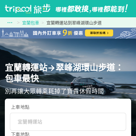
宜蘭包車
宜蘭轉運站到翠峰湖環山步道
宜蘭轉運站→翠峰湖環山步道：
包車最快
別再讓大眾轉乘耗掉了寶貴休假時間
上車地點
下車地點