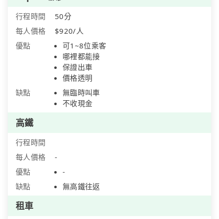
行程時間
50分
每人價格
$920/人
優點
可1~8位乘客
哪裡都能接
保證出車
價格透明
缺點
無臨時叫車
不收現金
高鐵
行程時間
每人價格
-
優點
-
缺點
無高鐵往返
租車