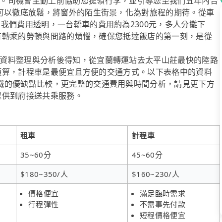
。司機會主動上前協助您提領行李，並引導您至我們五年內合
於可以徹底放鬆，將窗外的陌生街景，化為對旅程的期待。從車
我們費用透明，一台轎車的費用約為2300元，多人分攤下
去所有轉乘的勞頓與問路的煩惱，確保您抵達飯店的第一刻，是從
資料整理與分析後得知，從宜蘭轉運站去太平山莊最快的陸路
花費預算，計程車是最便宜且方便的交通方式。以下表格中的資料
鐵的優缺點比較，更完整的交通費用與時間分析，請見更下方
有提供到府接送共乘服務。
租車
計程車
35~60分
45~60分
$180~350/人
$160~230/人
價格便宜
滿足臨時需求
行程彈性
不需事先付款
短程價格便宜