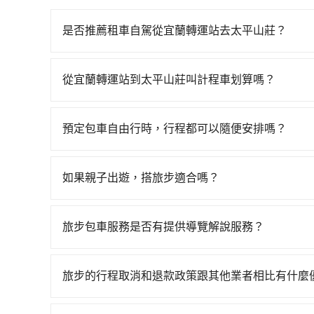
是否推薦租車自駕從宜蘭轉運站去太平山莊？
如果你有台灣駕照且對自己駕駛技術有信心，且需
邊可隨租隨借的iRent應該是你最便宜選擇。註冊完iR
從宜蘭轉運站到太平山莊叫計程車划算嗎？
再額外加收$3.2，從宜蘭轉運站到太平山莊的花費預
如選擇小黃直達，在宜蘭可以透過app叫車的有55688台
達目的地後多久原路返回），雖已將每小時40元
到車，也可考慮打電話至宜蘭轉運站附近的計程車
付。再者，和運的iRent只提供最基本的車型，如Toyot
預定包車自由行時，行程都可以隨便安排嗎？
車看看。依照里程跳錶計算，價格約為490~700
人數超過四位，更是沒有較大的七人座或九人座可
只要不超出您選用的用車時間及行程總公里數，且行
的0.9%，也就是說要臨時叫到小黃的難度是台北或
現仍有上一組乘客遺留的垃圾或者撞凹的車門仍未
的需求安排的。
費，約有47%會採現場議價，建議最好先上網預約
到明明已經預約了時間但上一位用戶卻遲遲尚未歸
如果親子出遊，搭旅步適合嗎？
可能較為便宜，但仍有臨時攔不到車以及計程車司
要載其他乘客的人來說就有不小的風險。最後，雖
適合的，另外旅步也特別為您心愛的寶貝準備了兒童座
車就不太方便，反而能事先預約且品質穩定的tripo
制，實際可停靠的地點與你的上下車地點仍有段距
出遊時安全更有保障。
旅步包車服務是否有提供導覽解說服務？
抱歉！目前旅步的包車服務暫無提供導覽服務，如
booking@tripool.app聯繫我們，將有專人
旅步的行程取消和退款政策跟其他業者相比有什麼
當您需要取消旅行行程時，旅步提供比其他業者更