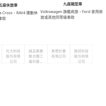
九座箱型車
五座休旅車
Volkswagen 旗艦商旅、Ford 家用商
lla Cross、RAV4 運動休
旅或其他同等級車款
車款
光大科技
誠品集團
善野計畫
旗訊科技
股份有限
聯合職工
有限公司
股份有限
公司
福利委員
公司
會