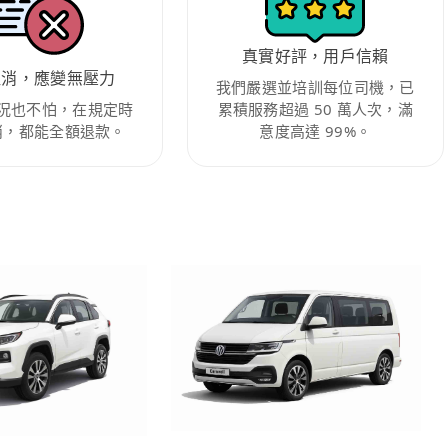
真實好評，用戶信賴
取消，應變無壓力
我們嚴選並培訓每位司機，已
況也不怕，在規定時
累積服務超過 50 萬人次，滿
消，都能全額退款。
意度高達 99%。