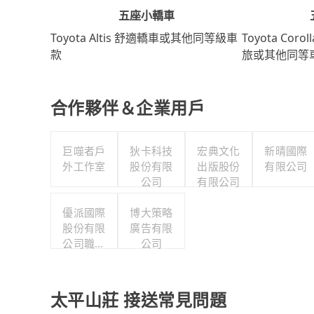
五座小轎車
Toyota Coro
Toyota Altis 舒適轎車或其他同等級車
旅或其他同等
款
合作夥伴＆企業用戶
巨噬者戶
狄卡科技
宏典文化
新晴國際
外工作室
股份有限
出版股份
有限公司
公司
有限公司
優派國際
博大策略
股份有限
廣告有限
公司職工
公司
福利委員
會
太平山莊 接送常見問題