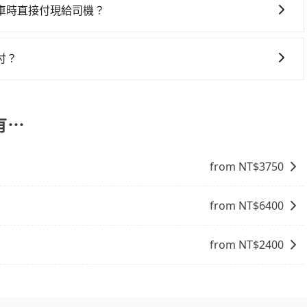
承諾會無條件全額退款，讓乘客感到安心之餘，降低風險的同
車時直接付現給司機？
MasterCard/JCB)、簽帳卡 (金融信用卡) 和 AFTEE
FTEE 的服務，您可以在訂單成立後的14天內到超商櫃檯繳
付？
付等兩種付款方式，其他付款方式目前暫時不支援。
有⋯
from NT$
3750
from NT$
6400
from NT$
2400