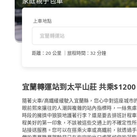
家庭親子包車
上車地點
距離
：
20 公里
｜
旅程時間
：
32 分鐘
宜蘭轉運站到太平山莊 共乘$1200
隨著火車/高鐵緩緩駛入宜蘭縣，您心中對這座城市
眼前熙來攘往的人潮與複雜的站內指標時，一絲焦慮
時段的擁擠中狼狽地護著行李？還是要去排班計程車
程美好的第一印象，不該被這些交通上的不確定性所消
站接送服務。您可以在搭乘火車或高鐵前，就透過手