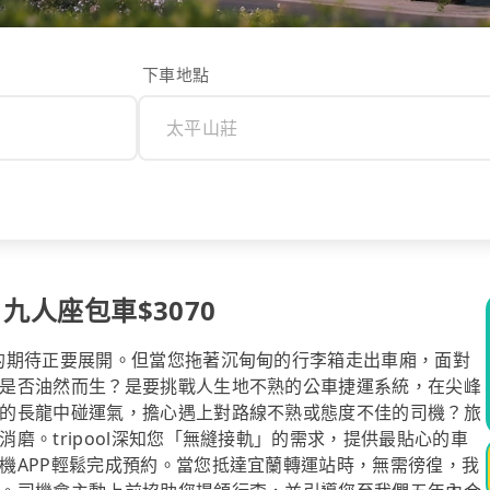
下車地點
 九人座包車$3070
的期待正要展開。但當您拖著沉甸甸的行李箱走出車廂，面對
是否油然而生？是要挑戰人生地不熟的公車捷運系統，在尖峰
的長龍中碰運氣，擔心遇上對路線不熟或態度不佳的司機？旅
磨。tripool深知您「無縫接軌」的需求，提供最貼心的車
機APP輕鬆完成預約。當您抵達宜蘭轉運站時，無需徬徨，我