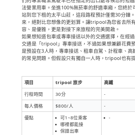
們的專業職業駕駛早已在指定的出口處等候您的蒞臨
法營業用車。坐進100%無菸車的舒適車廂，您終
站到您下榻的太平山莊，這段路程預計僅需30分鐘。
來，絕對比您想像的更划算。讓tripool為您省
容、是優雅，更是對接下來旅程的完美開啟。
如果想知道包車或專車接送以外的交通選擇，在經過
交通是「tripool」專車接送，不過如果想兼顧
是預設在3人時，專車接送、租車自駕、計程車、高
的常見問題。但假設只有獨自一人時，tripool也
項目
tripool 旅步
高鐵
行程時間
30分
-
每人價格
$800/人
-
優點
可1~8位乘客
-
哪裡都能接
保證出車