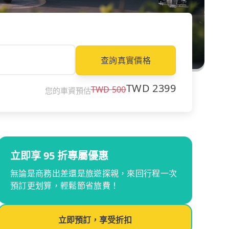
查詢真實價格
TWD
2399
TWD
500
您的車資預估
立即享 95 折專屬優惠
無論是商務出差還是旅遊探親，來回行程一次
預訂更划算，輕鬆節省旅費！
立即預訂，享受折扣