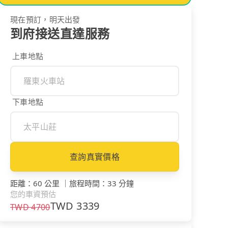
現在預訂，明天出發
到府接送直達服務
上車地點
下車地點
查詢真實價格
距離
：
60 公里
｜
旅程時間
：
33 分鐘
您的車資預估
TWD
3339
TWD
4700