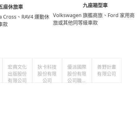
九座箱型車
五座休旅車
Volkswagen 旗艦商旅、Ford 家用商
lla Cross、RAV4 運動休
旅或其他同等級車款
車款
宏典文化
狄卡科技
優派國際
善野計畫
出版股份
股份有限
股份有限
有限公司
有限公司
公司
公司職工
福利委員
會