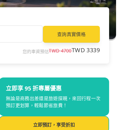
查詢真實價格
TWD
3339
TWD
4700
您的車資預估
立即享 95 折專屬優惠
無論是商務出差還是旅遊探親，來回行程一次
預訂更划算，輕鬆節省旅費！
立即預訂，享受折扣