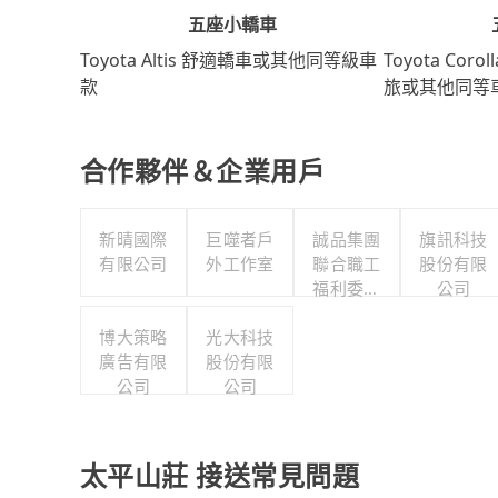
五座小轎車
Toyota Coro
Toyota Altis 舒適轎車或其他同等級車
旅或其他同等
款
合作夥伴＆企業用戶
新晴國際
巨噬者戶
誠品集團
旗訊科技
有限公司
外工作室
聯合職工
股份有限
福利委員
公司
會
博大策略
光大科技
廣告有限
股份有限
公司
公司
太平山莊 接送常見問題