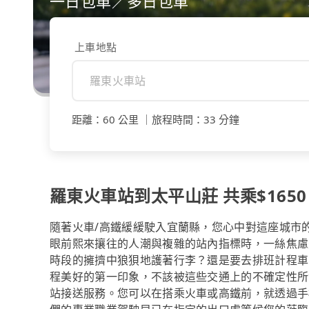
一日包車／多日包車
上車地點
距離
：
60 公里
｜
旅程時間
：
33 分鐘
羅東火車站到太平山莊 共乘$1650
隨著火車/高鐵緩緩駛入宜蘭縣，您心中對這座城市
眼前熙來攘往的人潮與複雜的站內指標時，一絲焦慮
時段的擁擠中狼狽地護著行李？還是要去排班計程車
程美好的第一印象，不該被這些交通上的不確定性所消
站接送服務。您可以在搭乘火車或高鐵前，就透過手