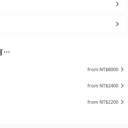
約定好的時間與上車地點沒有看到司機，可主動電話聯繫，可
但如果遇到車輛故障或者前一趟車嚴重耽誤，tripool會盡
旅步提供早鳥優惠，您越早預訂就能享有更優惠的價格。所以
會有專人回覆您。
有⋯
from NT$
8000
from NT$
2400
from NT$
2200