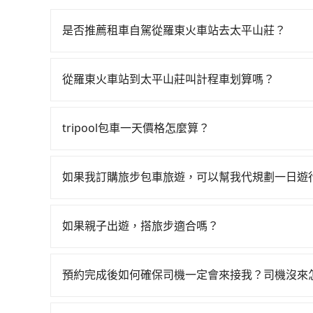
是否推薦租車自駕從羅東火車站去太平山莊？
如果你有台灣駕照且對自己駕駛技術有信心，且需
邊可隨租隨借的iRent應該是你最便宜選擇。註冊完iR
從羅東火車站到太平山莊叫計程車划算嗎？
再額外加收$3.2，從羅東火車站到太平山莊的花費預
如選擇小黃直達，在宜蘭可以透過app叫車的有55688台
達目的地後多久原路返回），雖已將每小時40元
到車，也可考慮打電話至羅東火車站附近的計程車
付。再者，和運的iRent只提供最基本的車型，如Toyot
tripool包車一天價格怎麼算？
看看。依照里程跳錶計算，價格約為1,290~1,9
人數超過四位，更是沒有較大的七人座或九人座可
因包車費用會隨著您選用2-12小時不等的包車時
北的0.9%，也就是說要臨時叫到小黃的難度是台北
現仍有上一組乘客遺留的垃圾或者撞凹的車門仍未
官網一鍵查價，即時試算您包車費用，清楚透明，
費，約有47%會採現場議價，建議最好先上網預約
到明明已經預約了時間但上一位用戶卻遲遲尚未歸
如果我訂購旅步包車旅遊，可以幫我代規劃一日遊
可能較為便宜，但仍有臨時攔不到車以及計程車司
要載其他乘客的人來說就有不小的風險。最後，雖
抱歉！目前旅步的包車服務只能提供交通接送服務
車就不太方便，反而能事先預約且品質穩定的tripo
制，實際可停靠的地點與你的上下車地點仍有段距
如果親子出遊，搭旅步適合嗎？
適合的，另外旅步也特別為您心愛的寶貝準備了兒童座
出遊時安全更有保障。
預約完成後如何確保司機一定會來接我？司機沒來
只要完成預約並付款完成，訂單就成立，tripoo