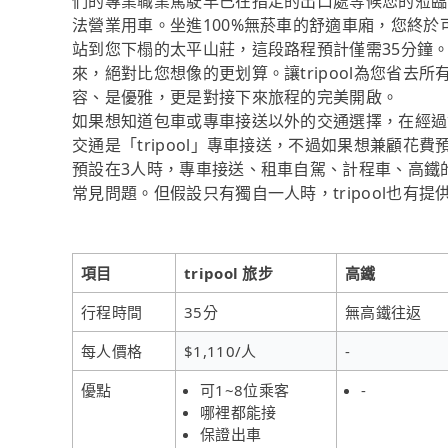
們的專業職業駕駛早已在指定的出口處等候您的蒞臨
法營業用車。坐進100%無菸車的舒適車廂，您終
站到您下榻的太平山莊，這段路程預計僅需35分鐘。
來，絕對比您想像的更划算。讓tripool為您省
容、是優雅，更是對接下來旅程的完美開啟。
如果想知道包車或專車接送以外的交通選擇，在經過
交通是「tripool」專車接送，不過如果想兼顧花
預設在3人時，專車接送、租車自駕、計程車、高鐵
常見問題。但假設只有獨自一人時，tripool也有
項目
tripool 旅步
高鐵
行程時間
35分
無高鐵往返
每人價格
$1,110/人
-
優點
可1~8位乘客
-
哪裡都能接
保證出車