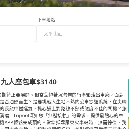
下車地點
 九人座包車$3140
的期待正要展開。但當您拖著沉甸甸的行李箱走出車廂，面對
是否油然而生？是要挑戰人生地不熟的公車捷運系統，在尖峰
的長龍中碰運氣，擔心遇上對路線不熟或態度不佳的司機？旅
磨。tripool深知您「無縫接軌」的需求，提供最貼心的車
機APP輕鬆完成預約。當您抵達羅東火車站時，無需徬徨，我