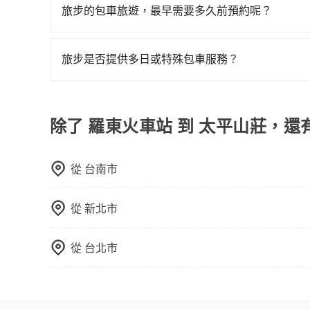
提供司機的姓名、電話、車牌、車型等資訊，如在
旅步的包車旅遊，最早需要多久前預約呢？
能原本約定的地點不適合暫停而改停靠在附近的位置。
當您的行程確定後，建議盡早預訂包車服務，因為
快改派以減少乘客等待的時間。
不妨趁早訂購，享受更划算的價格。
旅步是否提供多日或特殊包車服務？
若您有多日或特殊包車需求，您可以先來信旅步，
除了 羅東火車站 到 太平山莊，還
從
台南市
從
新北市
從
台北市