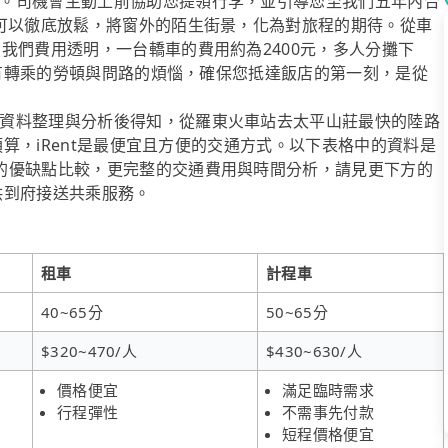
。司機會主動上前協助您提領行李，並引導您至我們五年內合
於可以徹底放鬆，將窗外的陌生街景，化為對旅程的期待。從車
我們費用透明，一台轎車的費用約為2400元，多人分攤下
去所有轉乘的勞頓與問路的煩惱，確保您抵達飯店的第一刻，是從
資料整理與分析後得知，從羅東火車站去太平山莊最快的陸路
費預算，iRent是最便宜且方便的交通方式。以下表格中的資料是
的優缺點比較，更完整的交通費用與時間分析，請見更下方的
提供到府接送共乘服務。
租車
計程車
40~65分
50~65分
$320~470/人
$430~630/人
價格便宜
滿足臨時需求
行程彈性
不需事先付款
短程價格便宜