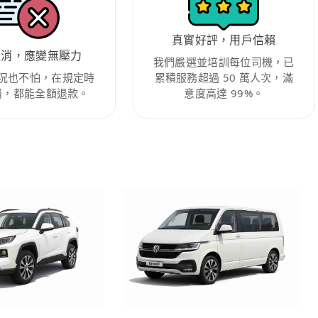
真實好評，用戶信賴
取消，應變無壓力
我們嚴選並培訓每位司機，已
況也不怕，在規定時
累積服務超過 50 萬人次，滿
消，都能全額退款。
意度高達 99%。