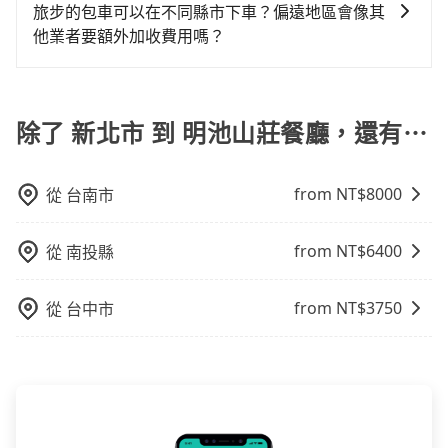
專人回覆您。
旅步的包車可以在不同縣市下車？偏遠地區會像其
用戶卻遲遲尚未歸還，又或者要還車時卻偏偏找不到停
他業者要額外加收費用嗎？
車位，對於急著用車或者要載其他乘客的人來說就有不
小的風險。最後，雖然路邊隨租隨還看似方便，但實際
旅步的包車服務非常方便，您可以在不同縣市下車。對
使用時還是有其區域的限制，實際可停靠的地點與你的
於偏遠地區，我們提供的價格已經包含了所有基本的費
上下車地點仍有段距離，在遇到下雨天或者載行李時，
用，不會像其他業者那樣收取額外費用。但如果您需要
除了 新北市 到 明池山莊餐廳，還有⋯
就顯得非常不便。
前往的地點屬於高海拔山區等特殊地點，就可能會需要
支付額外的費用，不過別擔心，您可以透過旅步官網查
from NT$
8000
從
台南市
詢到具體的費用。
from NT$
6400
從
南投縣
from NT$
3750
從
台中市