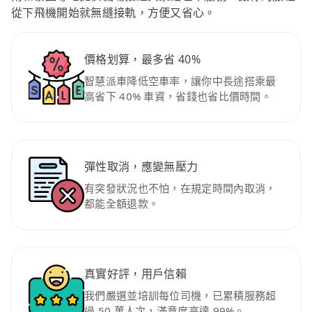
從下飛機開始就無縫接軌，方便又省心。
價格划算，最多省 40%
智慧派車降低空車率，讓你中長途搭乘最
高省下 40% 車資，省錢也省比價時間。
彈性取消，應變無壓力
有突發狀況也不怕，在規定時間內取消，
都能全額退款。
真實好評，用戶信賴
我們嚴選並培訓每位司機，已累積服務超
過 50 萬人次，滿意度高達 99%。