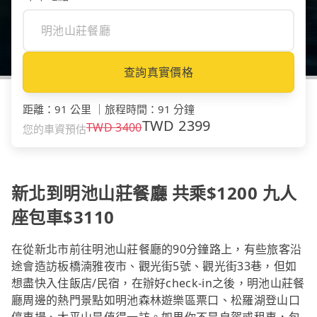
查詢真實價格
距離
：
91 公里
｜
旅程時間
：
91 分鐘
TWD
2399
TWD
3400
您的車資預估
新北到明池山莊餐廳 共乘$1200 九人
座包車$3110
在從新北市前往明池山莊餐廳的90分鐘路上，有些旅客沿
途會造訪板橋湳雅夜市、觀光街5號、觀光街33巷，但如
想盡快入住飯店/民宿，在辦好check-in之後，明池山莊餐
廳周邊的熱門景點如明池森林遊樂區票口、松羅湖登山口