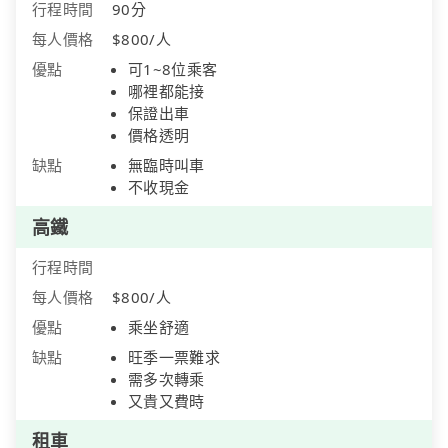
行程時間
90分
每人價格
$800/人
優點
可1~8位乘客
哪裡都能接
保證出車
價格透明
缺點
無臨時叫車
不收現金
高鐵
行程時間
每人價格
$800/人
優點
乘坐舒適
缺點
旺季一票難求
需多次轉乘
又貴又費時
租車