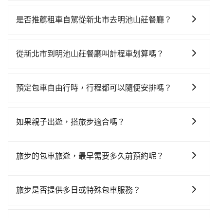
從新北搭高鐵去明池山莊餐廳絕非最佳選擇，高鐵較
貴、費時、轉車麻煩！板橋-南港雖然一天最多時有92班
是否推薦租車自駕從新北市去明池山莊餐廳？
車次，從最早07:02到23:42，過了末班車到清晨的時
如果你有台灣駕照且對自己駕駛技術有信心，且在車上
段，還是要找其他交通方案。假設從新北市板橋區步行
時不需要閉目養神（因為要自己開車），最重要的是你
或搭乘公車前往板橋高鐵站，接著在站內購買高鐵票、
從新北市到明池山莊餐廳叫計程車划算嗎？
當天就要來回，那在新北路邊可隨租隨借的iRent應該是
通過閘口、並在月台上等待列車的到來，大概又過了20
如選擇小黃直達，在新北可以透過app叫車的有55688台
你最便宜選擇。註冊完iRent的app後，可以每小時
分鐘，再乘坐17~21分鐘（平均19分）的高鐵從板橋站
灣大車隊、Uber、Line Taxi、Yoxi等，如果在路邊攔不
$115~205承租小轎車，每公里再額外加收$3.2，從新北
前往南港高鐵站，每人票價70元，再用10分鐘出站、等
預定包車自由行時，行程都可以隨便安排嗎？
到車，也可考慮打電話至附近的計程車隊，如永達交
市（板橋區）到明池山莊餐廳的花費預估為
待車站前排班的計程車，搭上小黃後約花90分鐘、車費
只要不超出您選用的用車時間及行程總公里數，且行程
通、亞太衛星車隊、新北市第一計程車等叫車看看。依
$1,450~2,050（金額差異來自於平假日、車款差異、抵
2,200元後，抵達明池山莊餐廳 (宜蘭縣大同鄉) 的目的
沒有到達海拔1500公里以上的山區，行程都是可以依照
照里程跳錶計算，價格約為2,315~2,800元間，若改選
達目的地後多久原路返回），雖已將eTag和可能的每小
如果親子出遊，搭旅步適合嗎？
地。全程加上轉車時間共2小時17分鐘，假設3位同行，
您的需求安排的。
tripool的專車服務可再更便宜。但如果要考慮到回程，
時40元路邊停車費用預估進去，但額外的汽車保險與可
高鐵加轉乘之平均每人花費為800元。但如果全程使用
適合的，另外旅步也特別為您心愛的寶貝準備了兒童座
宜蘭縣僅有合法計程車約750輛，數量約為新北市的
能的罰單都需自付。再者，和運的iRent只提供最基本的
tripool並到府專車接送，則每人平均花費約800元，費
椅及兒童用增高墊供您選購(租借300元/個)，讓您和孩子
4%、密度僅雙北的0.9%，其叫車的難度是雙北市的120
旅步的包車旅遊，最早需要多久前預約呢？
車型，如Toyota Yaris、Prius C、Vios這類乘坐體驗較
時1小時31分鐘。選擇搭乘高鐵而不預約包車，不僅每人
出遊時安全更有保障。
倍。雖然新北市區到明池山莊餐廳的跳表小黃可能較為
差的車款，如果人數超過四位，更是沒有較大的七人座
至少額外負擔0元車資，而且更會額外浪費46分鐘在轉乘
當您的行程確定後，建議盡早預訂包車服務，因為旅步
便宜，但當你們人數超過四位時，叫兩輛計程車的費用
或九人座可供選擇，而且無人租車最令人詬病的就是車
與等車上，現在還不馬上來預約tripool！如果你僅有兩
提供早鳥優惠，您越早預訂就能享有更優惠的價格。所
旅步是否提供多日或特殊包車服務？
就貴了，改預約一輛tripool的九人座廂型車最高可省
況，打開車門才發現仍有上一組乘客遺留的垃圾或者撞
位乘車，也可參考tripool的拼車共乘服務，最多可再節
以不妨趁早訂購，享受更划算的價格。
$1,500。
凹的車門仍未被修理，每一次租車都好像在開樂透一
省50%的交通費用。
若您有多日或特殊包車需求，您可以先來信旅步，會有
樣。另外，偶爾也會遇到明明已經預約了時間但上一位