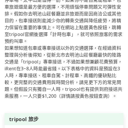
停車場、太平山是值得一訪。如果你不是自駕或租車，包
車旅遊還是最方便的選擇，不用煩惱停車問題又可彈性安
排。假如你去明池山莊餐廳並非旅遊而是因商洽公或其他
目的，包車接送則能減少你的轉乘交通與降低疲勞，將精
力保留在重要的事情上。可在網站上點選黃色按鈕，跳轉
至tripool官網後選擇「計時包車」，就可依照旅客的需求
預約叫車。
如果想知道包車或專車接送以外的交通選擇，在經過資料
整理與分析後得知，從新北市去明池山莊餐廳最快的陸路
交通是「tripool」專車接送，不過如果想兼顧花費預算，
iRent在3~8人時能最省錢。以下表格中的資料是預設在3
人時，專車接送、租車自駕、計程車、高鐵的優缺點比
較，更完整的交通費用與時間分析，請見更下方的常見問
題。但假設只有獨自一人時，tripool也有提供到府接送共
乘服務，一人只要$1,200（詳情請按黃色按鈕查詢）。
tripool 旅步