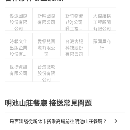
優派國際
新晴國際
新竹物流
大傑結構
股份有限
有限公司
(股)公司
工程顧問
公司
職工福利
有限公司
委員會
時報文化
愛霏兒國
台灣客服
蘿蔔屋商
出版企業
際有限公
科技股份
行
股份有限
司
有限公司
公司職工
福利委員
世捷資訊
台灣微軟
有限公司
會
股份有限
公司
明池山莊餐廳 接送常見問題
是否建議從新北市搭乘高鐵前往明池山莊餐廳？