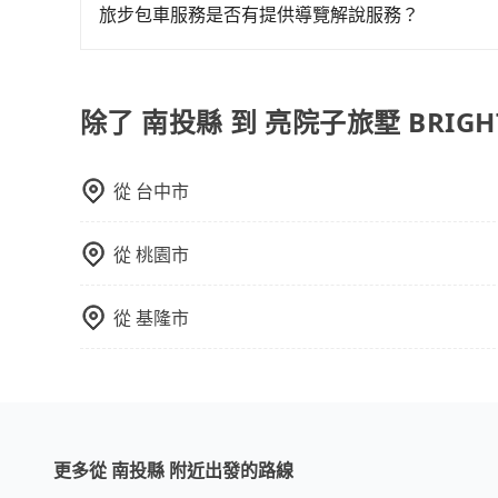
額外的費用收取。但是，這些費用會在您下訂單後
後一週內寄出電子收據。
旅步包車服務是否有提供導覽解說服務？
會透過Email的方式向您說明收費細節，讓您能更
抱歉！目前旅步的包車服務暫無提供導覽服務，如
booking@tripool.app聯繫我們，將有專人
除了 南投縣 到 亮院子旅墅 BRIGH
從
台中市
從
桃園市
從
基隆市
更多從 南投縣 附近出發的路線