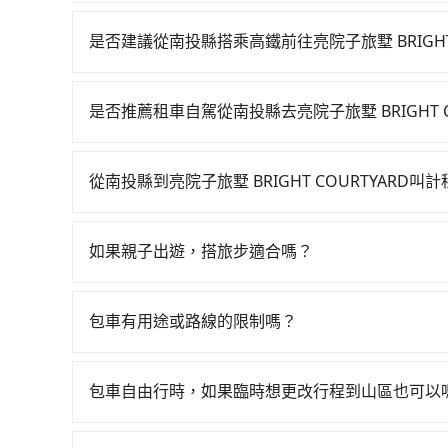
當您的行程確定後，建議盡早預訂包車服務，因為
不妨趁早訂購，享受更划算的價格。
是否建議從南投縣搭乘高鐵前往亮院子旅墅 BRIGHT 
若要從南投縣搭高鐵前往亮院子旅墅 BRIGHT C
早06:05一直到23:03，台中-南港一天最多有
是否推薦租車自駕從南投縣去亮院子旅墅 BRIGHT C
站，叫一輛計程車花費約700元、車程約35分鐘
如果你有台灣駕照且對自己駕駛技術有信心，且在
分鐘，再乘坐54~81分鐘（平均68分）的高鐵從
天就要來回，那在南投路邊可隨租隨借的iRent應該
待車站前排班的計程車，搭上小黃後約花90分鐘、車費2,
從南投縣到亮院子旅墅 BRIGHT COURTYARD叫
$115~205承租小轎車，每公里再額外加收$3.2，從
蘭縣大同鄉) 的目的地。全程加上轉車時間共3小時3
如選擇小黃直達，在南投可以透過app叫車的有556
費預估為$3,450~4,200（金額差異來自於平假
元。不過南投縣領有合法執照的計程車僅有300多輛
話至附近的計程車隊，如草屯大觀計程車、大都會
能的每小時40元路邊停車費用預估進去，但額外的汽
難度是雙北大城市的500倍。縱使幸運攔到一輛小
如果親子出遊，搭旅步適合嗎？
錶計算，價格約為6,825~8,200元間，但如改預約t
最基本的車型，如Toyota Yaris、Prius C
漫天喊價或恣意繞路。但如果全程使用tripool並到
適合的，另外旅步也特別為您心愛的寶貝準備了兒童座
叫車，那要注意南投縣僅有合法計程車約340輛，計
的七人座或九人座可供選擇，而且無人租車最令人
鐘。選擇搭乘高鐵而不預約包車，不僅每人至少額外
出遊時安全更有保障。
台北或新北的500倍之多。如果當天或隔天也要原
或者撞凹的車門仍未被修理，每一次租車都好像在
包車有用途或路線的限制嗎？
上，現在還不馬上來預約tripool！如果你是三人以
好規劃。再加上南投縣有些計程車司機不按錶計費，
位用戶卻遲遲尚未歸還，又或者要還車時卻偏偏找
50%的交通費用。
不管是從南投縣前往亮院子旅墅 BRIGHT COU
坑受騙。綜合以上，無論在價格或服務品質上，tripoo
小的風險。最後，雖然路邊隨租隨還看似方便，但
律，無論是清明掃墓、包車旅遊、參加喜宴/喪禮
最佳選擇。
包車自由行時，如果臨時想更改行程到山區也可以
下車地點仍有段距離，在遇到下雨天或者載行李時
賓來訪、寵物檢疫、預約叫車、機場接送、定期洗腎、
可以的，當您的旅程需要穿越山區或是高海拔地區時
足你。乘車前一天下午五點以前完成預約，隔天保