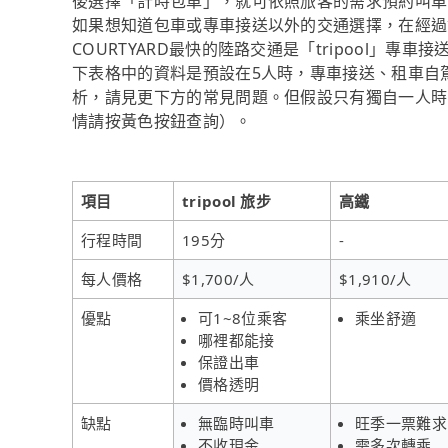
後選擇「計時包車」，就可依照旅客的需求預約叫車
如果想知道包車或專車接送以外的交通選擇，在經過資
COURTYARD最快的陸路交通是「tripool」專
下表格中的資料是預設在5人時，專車接送、租車自
析，請見更下方的常見問題。但假設只有獨自一人時，tr
情請按黃色按鈕查詢）。
項目
tripool 旅步
高鐵
行程時間
195分
-
每人價格
$1,700/人
$1,910/人
優點
可1~8位乘客
乘坐舒適
哪裡都能接
保證出車
價格透明
缺點
無臨時叫車
旺季一票難求
不收現金
需多次轉乘