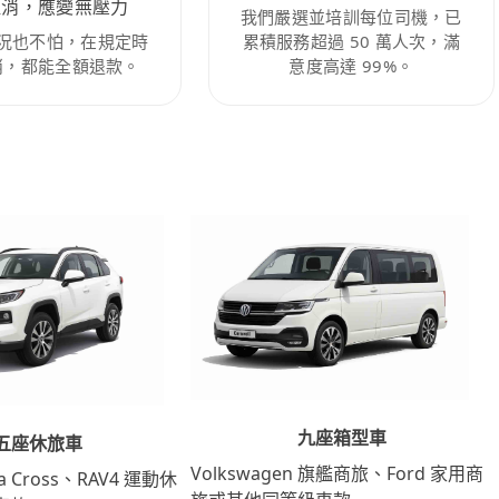
取消，應變無壓力
我們嚴選並培訓每位司機，已
況也不怕，在規定時
累積服務超過 50 萬人次，滿
消，都能全額退款。
意度高達 99%。
九座箱型車
五座休旅車
Volkswagen 旗艦商旅、Ford 家用商
lla Cross、RAV4 運動休