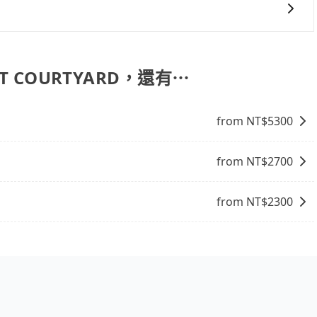
、出發前先與您進行確認，確保您明確知道所有的費用。我們
放心地享受旅步為您提供的服務。
果您需要導覽服務，可事先透過電子郵件
協助回覆確認是否能協助安排。
T COURTYARD，還有⋯
from NT$
5300
from NT$
2700
from NT$
2300