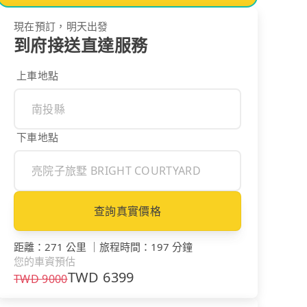
現在預訂，明天出發
到府接送直達服務
上車地點
下車地點
查詢真實價格
距離
：
271 公里
｜
旅程時間
：
197 分鐘
您的車資預估
TWD
6399
TWD
9000