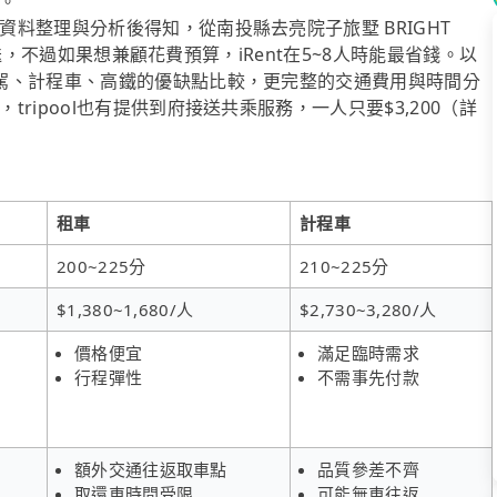
。
料整理與分析後得知，從南投縣去亮院子旅墅 BRIGHT
車接送，不過如果想兼顧花費預算，iRent在5~8人時能最省錢。以
駕、計程車、高鐵的優缺點比較，更完整的交通費用與時間分
ipool也有提供到府接送共乘服務，一人只要$3,200（詳
租車
計程車
200~225分
210~225分
$1,380~1,680/人
$2,730~3,280/人
價格便宜
滿足臨時需求
行程彈性
不需事先付款
額外交通往返取車點
品質參差不齊
取還車時間受限
可能無車往返