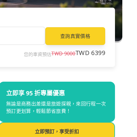
查詢真實價格
TWD
6399
TWD
9000
您的車資預估
立即享 95 折專屬優惠
無論是商務出差還是旅遊探親，來回行程一次
預訂更划算，輕鬆節省旅費！
立即預訂，享受折扣