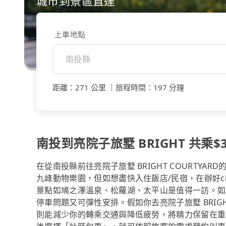
城市到景區直達
上車地點
距離
：
271 公里
｜
旅程時間
：
197 分鐘
南投到亮院子旅墅 BRIGHT 共乘$3
在從南投縣前往亮院子旅墅 BRIGHT COURTY
九峰動物樂園，但如想盡快入住飯店/民宿，在辦好check
景點如鳩之澤溫泉、松蘿湖、太平山是值得一訪。如
停車問題又可彈性安排。假如你去亮院子旅墅 BRIGH
則能減少你的轉乘交通與降低疲勞，將精力保留在重要