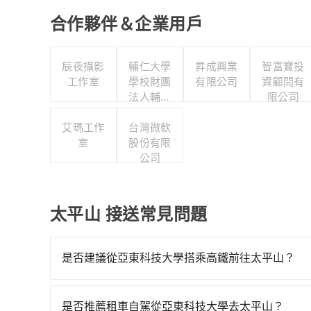
合作夥伴＆企業用戶
辰夜攝影
輔仁大學
昇成興業
智富寶投
工作室
學校財團
有限公司
資顧問有
法人輔仁
限公司
大學
艾瑪工作
台灣微軟
室
股份有限
公司
太平山 接送常見問題
是否建議從亞東科技大學搭乘高鐵前往太平山？
從亞東科技大學搭高鐵去太平山絕非最佳選擇，高鐵
車次，從最早07:02到23:42，過了末班車到清
是否推薦租車自駕從亞東科技大學去太平山？