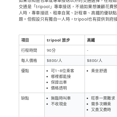
如果想知道包車或專車接送以外的交通選擇，在經過
交通是「tripool」專車接送，不過如果想兼顧花費
人時，專車接送、租車自駕、計程車、高鐵的優缺點
題。但假設只有獨自一人時，tripool也有提供到府
項目
tripool 旅步
高鐵
行程時間
90分
-
每人價格
$800/人
$800/人
優點
可1~8位乘客
乘坐舒適
哪裡都能接
保證出車
價格透明
缺點
無臨時叫車
旺季一票難求
不收現金
需多次轉乘
又貴又費時