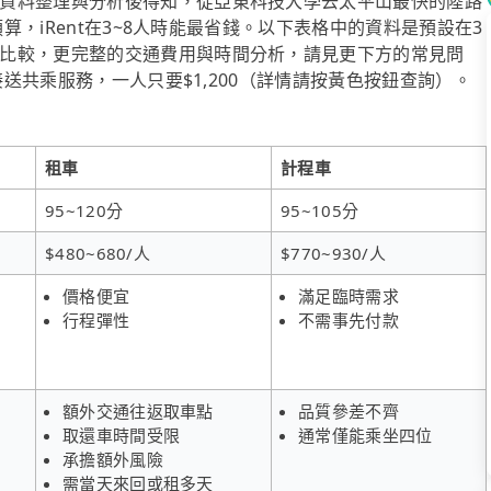
資料整理與分析後得知，從亞東科技大學去太平山最快的陸路
預算，iRent在3~8人時能最省錢。以下表格中的資料是預設在3
比較，更完整的交通費用與時間分析，請見更下方的常見問
接送共乘服務，一人只要$1,200（詳情請按黃色按鈕查詢）。
租車
計程車
95~120分
95~105分
$480~680/人
$770~930/人
價格便宜
滿足臨時需求
行程彈性
不需事先付款
額外交通往返取車點
品質參差不齊
取還車時間受限
通常僅能乘坐四位
承擔額外風險
需當天來回或租多天