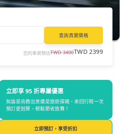
查詢真實價格
TWD
2399
TWD
3400
您的車資預估
立即享 95 折專屬優惠
無論是商務出差還是旅遊探親，來回行程一次
預訂更划算，輕鬆節省旅費！
立即預訂，享受折扣