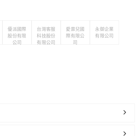
優派國際
台灣客服
愛霏兒國
永御企業
股份有限
科技股份
際有限公
有限公司
公司
有限公司
司
較貴、費時、轉車麻煩！板橋-南港雖然一天最多時有92班
晨的時段，還是要找其他交通方案。假設從亞東科技大學 (新北市