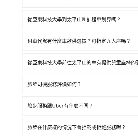
板橋區) 步行或搭乘公車前往板橋高鐵站，接著在
如果你有台灣駕照且對自己駕駛技術有信心，且在
概又過了20分鐘，再乘坐17~21分鐘（平均19分
天就要來回，那在新北路邊可隨租隨借的iRent應該
鐘出站、等待車站前排班的計程車，搭上小黃後約花88
從亞東科技大學到太平山叫計程車划算嗎？
$115~205承租小轎車，每公里再額外加收$3.2，
的地。全程加上轉車時間共2小時17分鐘，假設3
如選擇小黃直達，在新北可以透過app叫車的有55688台
異來自於平假日、車款差異、抵達目的地後多久原路
tripool並到府專車接送，則每人平均花費約80
到車，也可考慮打電話至亞東科技大學附近的計程
估進去，但額外的汽車保險與可能的罰單都需自付。再者
至少額外負擔0元車資，而且更會額外浪費46分鐘在
租車代駕有什麼車款供選擇？可指定九人座嗎？
看。依照里程跳錶計算，價格約為2,315~2,800
Yaris、Prius C、Vios這類乘坐體驗較差
位乘車，也可參考tripool的拼車共乘服務，最多
tripool提供的車型以五人座小轎車、休旅車與九人
程，宜蘭縣僅有合法計程車約750輛，數量約為新北
擇，而且無人租車最令人詬病的就是車況，打開車
VW為主，其中也有少量進口車像凌志Lexus、特斯
倍。雖然亞東科技大學到太平山的跳表小黃可能較
理，每一次租車都好像在開樂透一樣。另外，偶爾
從亞東科技大學前往太平山的車有提供兒童座椅的
百分百無菸車，乘客均有最高500萬乘客險。如果有
了，改預約一輛tripool的九人座廂型車最高可省$1,
又或者要還車時卻偏偏找不到停車位，對於急著用
台灣法律有規定，無論年紀大小，所有乘客乘車時
座大巴或遊覽車，可特別填單並另外報價。
邊隨租隨還看似方便，但實際使用時還是有其區域
全帶，則需使用嬰兒/兒童座椅或輔以增高墊。如有幼
旅步司機服務評價如何？
遇到下雨天或者載行李時，就顯得非常不便。
租用適合1~4歲的兒童汽車座椅或4歲以上的增高
在 Google 上關於旅步的評論中，許多人都給
認庫存再行租用，每個300元。當然，更鼓勵父母
程更加順暢和舒適。」
旅步服務跟Uber有什麼不同？
tripool 旅步具備以下特色： (1) 採事前預約制。
區。 (4) 有較為嚴謹的乘車時間與取消政策。
旅步在什麼樣的情況下會拒載或拒絕服務呢？