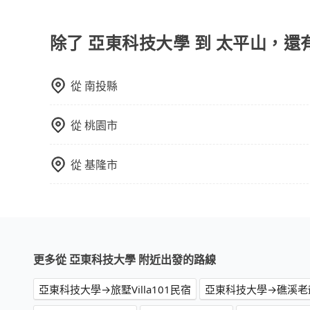
當您使用 tripool 旅步乘車日期當天，若發生以下
訂購時填寫的數量。請務必確實填寫當日實際攜帶的
同行，卻無自備或加購兒童座椅。提醒您，為了保
除了 亞東科技大學 到 太平山，還
須乘坐兒童座椅。 3) 搭乘寵物友善專車卻沒有
從
南投縣
從
桃園市
從
基隆市
更多從 亞東科技大學 附近出發的路線
亞東科技大學→旅墅Villa101民宿
亞東科技大學→礁溪老