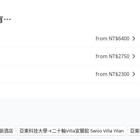
 3 項原因，司機有權拒絕服務： 1) 當日搭車人數或行李超過
行李及乘坐的總人數，包含成人及兒童／嬰幼兒。 2) 孩童
護孩童的安全，依道路交通安全規則規定，四歲以下的孩童必
有⋯
裝籠。避免影響行車安全，請您務將寵物置入提籠或提袋內。
from NT$
6400
from NT$
2750
from NT$
2300
爺酒店
亞東科技大學→二十輪Villa宜蘭館 Swiio Villa Yilan
亞東