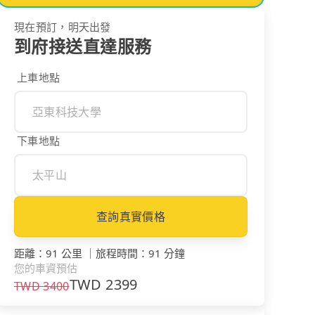
現在預訂，明天出發
到府接送直達服務
上車地點
下車地點
查詢真實價格
距離
：
91 公里
｜
旅程時間
：
91 分鐘
您的車資預估
TWD
2399
TWD
3400