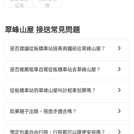
公司
所
翠峰山屋 接送常見問題
是否建議從板橋車站搭乘高鐵前往翠峰山屋？
從板橋車站搭高鐵去翠峰山屋絕非最佳選擇，高鐵較
貴、費時、轉車麻煩！板橋-南港雖然一天最多時有92班
是否推薦租車自駕從板橋車站去翠峰山屋？
車次，從最早07:02到23:42，過了末班車到清晨的時
如果你有台灣駕照且對自己駕駛技術有信心，且在車上
段，還是要找其他交通方案。假設從板橋車站 (新北市板
時不需要閉目養神（因為要自己開車），最重要的是你
橋區) 出發，步行進入高鐵站約10分鐘，現場買票或月台
從板橋車站到翠峰山屋叫計程車划算嗎？
當天就要來回，那在新北路邊可隨租隨借的iRent應該是
等車時間約10分鐘，再乘坐17~21分鐘（平均19分）的
如選擇小黃直達，在新北可以透過app叫車的有55688台
你最便宜選擇。註冊完iRent的app後，可以每小時
高鐵從板橋站前往南港高鐵站，每人票價70元，再用10
灣大車隊、Uber、Line Taxi、Yoxi等，如果在路邊攔不
$115~205承租小轎車，每公里再額外加收$3.2，從板橋
分鐘出站、等待車站前排班的計程車，搭上小黃後約花
如果親子出遊，搭旅步適合嗎？
到車，也可考慮打電話至板橋車站附近的計程車隊，如
車站到翠峰山屋的花費預估為$1,450~2,050（金額差異
88分鐘、車費2,200元後，抵達翠峰山屋 (宜蘭縣大同鄉)
適合的，另外旅步也特別為您心愛的寶貝準備了兒童座
慶安車隊、永達交通、亞太衛星車隊等叫車看看。依照
來自於平假日、車款差異、抵達目的地後多久原路返
的目的地。全程加上轉車時間共2小時17分鐘，假設3位
椅及兒童用增高墊供您選購(租借300元/個)，讓您和孩子
里程跳錶計算，價格約為2,315~2,800元間，若改選
回），雖已將eTag和可能的每小時40元路邊停車費用預
預定包車自由行時，行程都可以隨便安排嗎？
同行，高鐵加轉乘之平均每人花費為800元。但如果全程