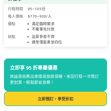
行程時間
95~105分
每人價格
$770~930/人
優點
滿足臨時需求
不需事先付款
缺點
品質參差不齊
通常僅能乘坐四位
立即享 95 折專屬優惠
無論是商務出差還是旅遊探親，來回行程一次預訂
更划算，輕鬆節省旅費！
立即預訂，享受折扣