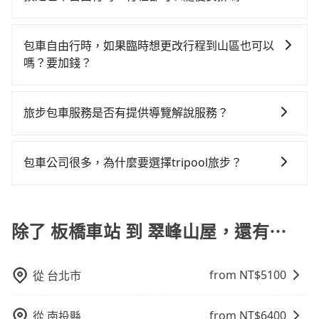
出遊時安全更有保障。
tripool的專車服務可再更便宜。但如果要考慮到回程，
估進去，但額外的汽車保險與可能的罰單都需自付。再
使用tripool並到府專車接送，則每人平均花費約800
只要不超出您選用的用車時間及行程總公里數，且行程
宜蘭縣僅有合法計程車約750輛，數量約為新北市的
者，和運的iRent只提供最基本的車型，如Toyota
元，費時1小時31分鐘。選擇搭乘高鐵而不預約包車，不
沒有到達海拔1500公里以上的山區，行程都是可以依照
4%、密度僅雙北的0.9%，其叫車的難度是雙北市的120
包車自由行時，如果臨時想更改行程到山區也可以
Yaris、Prius C、Vios這類乘坐體驗較差的車款，如果人
僅每人至少額外負擔0元車資，而且更會額外浪費46分鐘
您的需求安排的。
倍。雖然板橋車站到翠峰山屋的跳表小黃可能較為便
嗎？要加錢？
數超過四位，更是沒有較大的七人座或九人座可供選
在轉乘與等車上，現在還不馬上來預約tripool！如果你
宜，但當你們人數超過四位時，叫兩輛計程車的費用就
擇，而且無人租車最令人詬病的就是車況，打開車門才
僅有兩位乘車，也可參考tripool的拼車共乘服務，最多
可以的，當您的旅程需要穿越山區或是高海拔地區時，
貴了，改預約一輛tripool的九人座廂型車最高可省
發現仍有上一組乘客遺留的垃圾或者撞凹的車門仍未被
可再節省50%的交通費用。
旅步可能會根據行經的路線是否超過海拔1500公尺來進
旅步包車服務是否有提供導覽解說服務？
$1,500。
修理，每一次租車都好像在開樂透一樣。另外，偶爾也
行額外的費用收取。但是，這些費用會在您下訂單後、
會遇到明明已經預約了時間但上一位用戶卻遲遲尚未歸
抱歉！目前旅步的包車服務暫無提供導覽服務，如果您
出發前先與您進行確認，確保您明確知道所有的費用。
還，又或者要還車時卻偏偏找不到停車位，對於急著用
需要導覽服務，可事先透過電子郵件
我們會透過Email的方式向您說明收費細節，讓您能更放
包車公司很多，為什麼要選擇tripool旅步？
車或者要載其他乘客的人來說就有不小的風險。最後，
booking@tripool.app聯繫我們，將有專人協助回覆確
心地享受旅步為您提供的服務。
雖然路邊隨租隨還看似方便，但實際使用時還是有其區
旅步提供多種車型，從轎車、休旅車到九人座，讓您可
認是否能協助安排。
域的限制，實際可停靠的地點與你的上下車地點仍有段
以依照您行程人數的需求進行選擇。此外，為確保您的
距離，在遇到下雨天或者載行李時，就顯得非常不便。
旅途安全無憂，我們的司機都是專業且可靠的職業駕
除了 板橋車站 到 翠峰山屋，還有⋯
駛。關於價格，旅步官網可一鍵即時查價，所示價格絕
無隱藏費用，且還提供優於其他業者更彈性的取消政
from NT$
5100
從
台北市
策，讓您在規劃行程時能更無後顧之憂。無論您是要前
往市區還是郊區，我們都可以為您提供最佳的旅遊體
驗。所以，如果您正在尋找一家可靠的包車公司，
from NT$
6400
從
南投縣