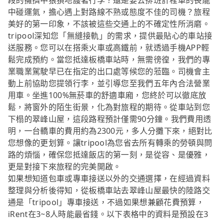
段的擁擠中狼狽地護著行李？還是要去排班計程車的長龍
中碰運氣，擔心遇上對路線不熟或態度不佳的司機？旅程
美好的第一印象，不該被這些交通上的不確定性所消磨。
tripool深知您「無縫接軌」的需求，提供最貼心的車站接
送服務。您可以在搭乘火車或高鐵前，就透過手機APP輕
鬆完成預約。當您抵達板橋車站時，無需徬徨，我們的專
業職業駕駛早已在指定的出口處等候您的蒞臨。司機會主
動上前協助您提領行李，並引導您至我們五年內合法營業
用車。坐進100%無菸車的舒適車廂，您終於可以徹底放
鬆，將窗外的陌生街景，化為對旅程的期待。從車站到您
下榻的翠峰山屋，這段路程預計僅需90分鐘。我們費用透
明，一台轎車的費用約為2300元，多人分攤下來，絕對比
您想像的更划算。讓tripool為您省去所有轉乘的勞頓與問
路的煩惱，確保您抵達飯店的第一刻，是從容、是優雅，
更是對接下來旅程的完美開啟。
如果想知道包車或專車接送以外的交通選擇，在經過資料
整理與分析後得知，從板橋車站去翠峰山屋最快的陸路交
通是「tripool」專車接送，不過如果想兼顧花費預算，
iRent在3~8人時能最省錢。以下表格中的資料是預設在3