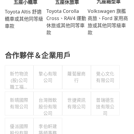
九座箱型車
五座休旅車
五座小轎車
Volkswagen 旗艦
Toyota Corolla
Toyota Altis 舒適
商旅、Ford 家用商
Cross、RAV4 運動
轎車或其他同等級
旅或其他同等級車
休旅或其他同等車
車款
款
款
合作夥伴＆企業用戶
新竹物流
摯心有限
蘿蔔屋商
覺心文化
(股)公司
公司
行
有限公司
職工福利
委員會
新晴國際
台灣微軟
世捷資訊
普瑞德生
有限公司
股份有限
有限公司
技有限公
公司
司
優派國際
李伯軒建
股份有限
築師事務