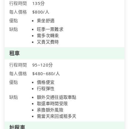
行程時間
135分
每人價格
$800/人
優點
乘坐舒適
缺點
旺季一票難求
需多次轉乘
又貴又費時
租車
行程時間
95~120分
每人價格
$480~680/人
優點
價格便宜
行程彈性
缺點
額外交通往返取車點
取還車時間受限
承擔額外風險
需當天來回或租多天
計程車