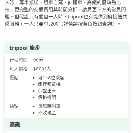
人時，專車接送、租車自駕、計程車、高鐵的優缺點比
較，更完整的交通費用與時間分析，請見更下方的常見問
題。但假設只有獨自一人時，tripool也有提供到府接送共
乘服務，一人只要$1,200（詳情請按黃色按鈕查詢）。
tripool 旅步
行程時間
90分
每人價格
$800/人
優點
可1~8位乘客
哪裡都能接
保證出車
價格透明
缺點
無臨時叫車
不收現金
高鐵