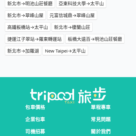
新北市→明池山莊餐廳
亞東科技大學→太平山
新北市→翠峰山屋
元富信城鼎→翠峰山屋
高鐵板橋站→太平山
新北市→棲蘭山莊
捷運江子翠站→羅東轉運站
板橋大遠百→明池山莊餐廳
新北市→加羅湖
New Taipei→太平山
包車價格
單程專車
企業包車
常見問題
司機招募
關於我們