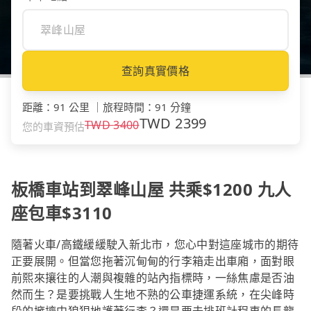
查詢真實價格
距離
：
91 公里
｜
旅程時間
：
91 分鐘
TWD
2399
TWD
3400
您的車資預估
板橋車站到翠峰山屋 共乘$1200 九人
座包車$3110
隨著火車/高鐵緩緩駛入新北市，您心中對這座城市的期待
正要展開。但當您拖著沉甸甸的行李箱走出車廂，面對眼
前熙來攘往的人潮與複雜的站內指標時，一絲焦慮是否油
然而生？是要挑戰人生地不熟的公車捷運系統，在尖峰時