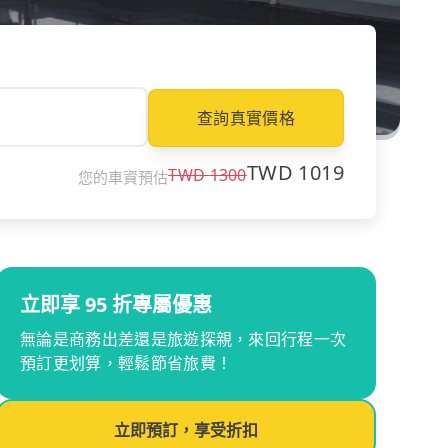
查詢真實價格
TWD
1019
TWD
1300
您的車資預估
立即享 95 折專屬優惠
無論是商務出差還是旅遊探親，來回行程一次
預訂更划算，輕鬆節省旅費！
立即預訂，享受折扣