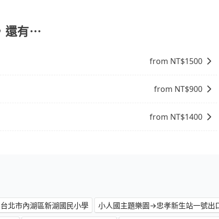
列舉一些常見的選擇： 1. 捷運：如果機場附近有捷運或輕
 公車/客運：公車或客運是到達機場的另一種經濟實惠的交通
較昂貴的選擇，但對於携帶大量行李或急需前往機場的乘客來
，還有⋯
司提供從市中心或其他地區到機場的固定價格，可以預先知道
服務，安排接送。價格會因路線而有所不同。 5. 高鐵：搭乘
from NT$
1500
，且下高鐵後還需轉搭其他接駁方式抵達機場，對於入、出境
發的縣市而有所不同。 總體而言，到機場的最佳交通方式取決
根據自己的需要選擇最方便和經濟實惠的交通方式。
from NT$
900
from NT$
1400
→台北市內湖區新湖國民小學
小人國主題樂園→忠孝新生站一號出