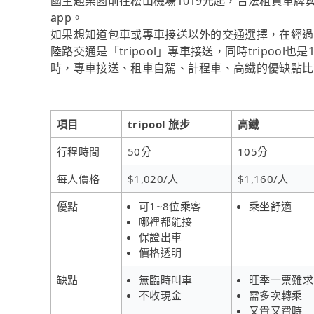
國主題樂園前往松山機場1019元起，合法租賃車
app。
如果想知道包車或專車接送以外的交通選擇，在經過
陸路交通是「tripool」專車接送，同時tripoo
時，專車接送、租車自駕、計程車、高鐵的優缺點比
項目
tripool 旅步
高鐵
行程時間
50分
105分
每人價格
$1,020/人
$1,160/人
優點
可1~8位乘客
乘坐舒適
哪裡都能接
保證出車
價格透明
缺點
無臨時叫車
旺季一票難求
不收現金
需多次轉乘
又貴又費時