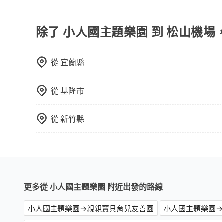
所有到機場的交通方式因地區和交通狀況而異，以下
軌系統，這是一種快捷和經濟實惠的交通方式。 2.
方式。 3. 計程車：計程車通常是到達機場的比
除了 小人國主題樂園 到 松山機場
說，這可能是最方便的選擇。許多城市的計程車公
價格，避免爭議。 4. 預約機場接送：可以提前預訂
從
宜蘭縣
高鐵是最快速的選擇，但並非每個縣市都有高鐵站
需攜帶大量行李的旅客並不方便。價格也會因您出
於您的預算、時間和行程安排。建議您提前了解並
從
基隆市
從
新竹縣
更多從 小人國主題樂園 附近出發的路線
小人國主題樂園→親親寶貝育兒友善園
小人國主題樂園