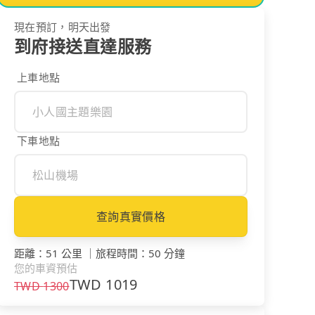
現在預訂，明天出發
到府接送直達服務
上車地點
下車地點
查詢真實價格
距離
：
51 公里
｜
旅程時間
：
50 分鐘
您的車資預估
TWD
1019
TWD
1300