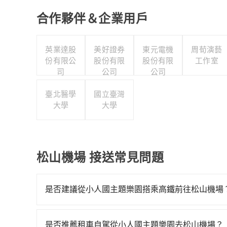
合作夥伴＆企業用戶
英業達股
美好證券
東元電機
周荀演藝
份有限公
股份有限
股份有限
工作室
司
公司
公司
臺北醫學
國立臺灣
大學
大學
松山機場 接送常見問題
是否建議從小人國主題樂園搭乘高鐵前往松山機場
從小人國主題樂園搭高鐵去松山機場絕非最佳選擇
74班車次，從最早06:49到23:40，過了末班
是否推薦租車自駕從小人國主題樂園去松山機場？