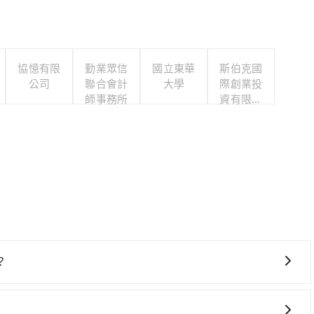
協憶有限
勤業眾信
國立東華
斯伯克國
公司
聯合會計
大學
際創業投
師事務所
資有限公
司
？
，高鐵較貴、費時、轉車麻煩！桃園-台北雖然一天最多時有
車到清晨的時段，還是要找其他交通方案。假設從小人國主題樂園