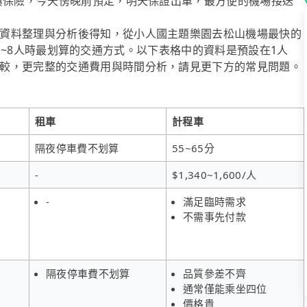
牌與保險，今天傍晚前預定，明天保證出車，最方便的機場接送
資料整理與分析後得知，從小人國主題樂園去松山機場最快的
l也是1~8人時最划算的交通方式。以下表格中的資料是預設在1人
較，更完整的交通費用與時間分析，請見更下方的常見問題。
租車
計程車
隔夜停車費不划算
55~65分
-
$1,340~1,600/人
-
滿足臨時需求
不需事先付款
隔夜停車費不划算
品質參差不齊
通常僅能乘坐四位
價格貴