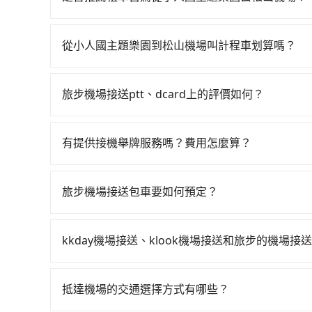
(桃園市龍潭區) 前往最靠近的桃園高鐵站，叫一輛
通常旅客不會選擇租車或自駕前往松山機場，畢竟
站、現場購票並於月台排隊的時間約15分鐘，再乘坐
每人票價160元，再用15分鐘出站、等待車站前排
從小人國主題樂園到松山機場叫計程車划算嗎？
山機場 (台北市松山區) 的目的地。全程加上轉車時
如選擇小黃直達，在桃園可以透過app叫車的有55688台
如果全程使用tripool並到府專車接送，則僅需花
到車，也可考慮打電話至小人國主題樂園附近的計
至少額外負擔140元車資，而且更會額外浪費57分鐘
旅步機場接送ptt、dcard上的評價如何？
派遣車隊等叫車看看。依照里程跳錶計算，價格約為1,33
旅步的機場接送服務在ptt上獲得了許多正面的評
以上，無論在價格或服務品質上，tripool都是
表示滿意。同時也有許多dcard網友推薦旅步是
有提供接機舉牌服務嗎？費用怎麼算？
有的！如果您需要桃園機場代舉牌接機服務，旅步有
時段(22:00-06:59)，費用則為300元/人。
旅步機場接送包車要如何預定？
預定旅步機場接送包車非常簡單。您可以通過旅步官網
2.選擇乘車人數和行李數量。 3.選擇適合的車型
kkday機場接送、klook機場接送和旅步的機場接
5.完成付款，預定成功後會收到確認信件
旅步作為機場接送的直接供應商，提供透明固定的
策，相較之下，KKday和Klook僅為仲介平台
抵達機場的交通選擇方式有哪些？
司機的服務質量。