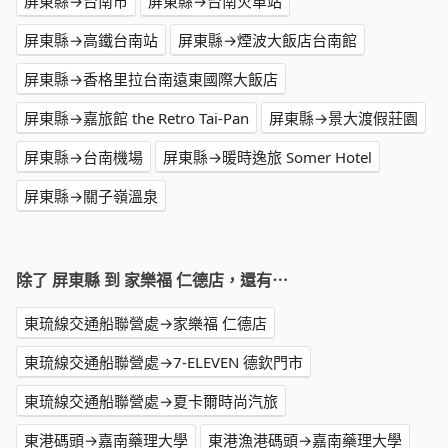
屏東縣→台南市
屏東縣→台南火車站
屏東縣→高鐵台南站
屏東縣→煙波大飯店台南館
屏東縣→香格里拉台南遠東國際大飯店
屏東縣→嘉旅館 the Retro Tai-Pan
屏東縣→景大渡假莊園
屏東縣→台南機場
屏東縣→暖時逸旅 Somer Hotel
屏東縣→關子嶺溫泉
除了 屏東縣 到 家樂福 仁德店，還有⋯
東琉線交通船聯營處→家樂福 仁德店
東琉線交通船聯營處→7-ELEVEN 德欽門市
東琉線交通船聯營處→夏卡爾時尚汽旅
東港碼頭→嘉南藥理大學
東港漁港碼頭→嘉南藥理大學