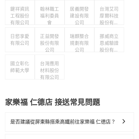
鍵祥資訊
翰林職工
居義開發
台灣艾司
工程股份
福利委員
建設有限
摩爾科技
有限公司
會
公司
股份有限
公司
日慾享愛
正益開發
瑞麒整合
挪威商立
有限公司
股份有限
規劃有限
恩威驗證
公司
公司
股份有限
公司台灣
國立彰化
台灣應用
分公司
師範大學
材料股份
有限公司
家樂福 仁德店 接送常見問題
是否建議從屏東縣搭乘高鐵前往家樂福 仁德店？
從屏東搭高鐵去家樂福 仁德店絕非最佳選擇，高鐵較