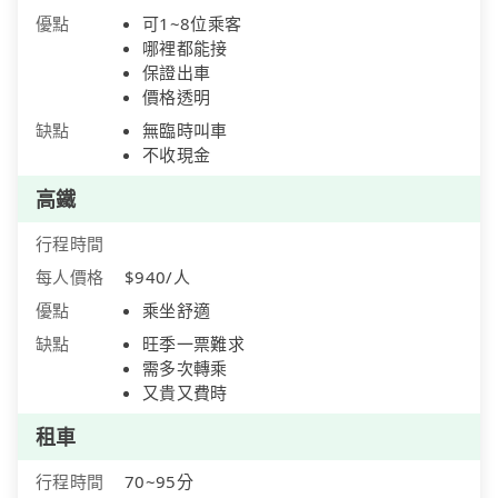
優點
可1~8位乘客
哪裡都能接
保證出車
價格透明
缺點
無臨時叫車
不收現金
高鐵
行程時間
每人價格
$940/人
優點
乘坐舒適
缺點
旺季一票難求
需多次轉乘
又貴又費時
租車
行程時間
70~95分