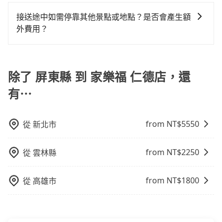
一般情況，九人座最多可以乘坐八位乘客以及置放六件
駛。關於價格，旅步官網可一鍵即時查價，所示價格絕
下來的車資也比較便宜，人數少可搭乘大眾運輸或計程
改預約一輛tripool的九人座廂型車最高可省$600。
車位，對於急著用車或者要載其他乘客的人來說就有不
額外浪費43分鐘在轉乘與等車上，現在還不馬上來預約
30吋的行李箱，但如有大件行李、衝浪板、樂器、廣告
無隱藏費用，且還提供優於其他業者更彈性的取消政
車。 時間：需在特定時間到達目的地可選包車或計程
接送途中如需停靠其他景點或地點？是否會產生額
小的風險。最後，雖然路邊隨租隨還看似方便，但實際
tripool！如果你是獨自一人乘車，也可參考tripool的拼
看板、床墊、折疊單車、家電等，在乘客人數不多的情
策，讓您在規劃行程時能更無後顧之憂。無論您是要前
車，不趕時間即可選用大眾運輸。 便利性：需要便利性
外費用？
使用時還是有其區域的限制，實際可停靠的地點與你的
車共乘服務，最多可再節省50%的交通費用。
況下，可以將後座倒放來騰出置物空間。基本上只要不
往市區還是郊區，我們都可以為您提供最佳的旅遊體
和方便性可選包車和計程車，喜歡探險和體驗當地文化
上下車地點仍有段距離，在遇到下雨天或者載行李時，
當您預約旅步的「單程專車」，如果需要在途中加點停
遮住司機視線、不會破壞車體、不影響行車安全，會讓
驗。所以，如果您正在尋找一家可靠的包車公司，
則可搭乘大眾運輸。
就顯得非常不便。
靠，您可以參考我們的「加點服務」，每個點距離在 5
乘客盡量塞、盡量放。在預定前，建議先丈量好尺寸，
tripool旅步絕對是您值得信任的不二選擇！
公里內，需額外支付 200 元，且每個點最多停留 5 分
除了 屏東縣 到 家樂福 仁德店，還
並事先透過官網的線上客服洽詢，確認沒問題再下訂。
鐘。加點費用可以在乘車當天下車前給司機現付。如果
有⋯
您選擇「計時包車」，中途需要加點停靠，則不需要額
外支付費用。
from NT$
5550
從
新北市
from NT$
2250
從
雲林縣
from NT$
1800
從
高雄市