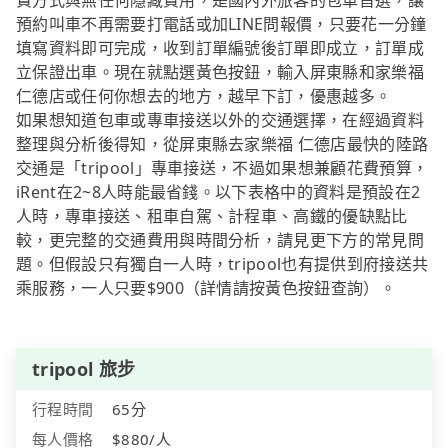
費方式與無任何隱藏費用，是國內外旅客的包車首選，讓
預約叫車不再需要打電話或加LINE問報價，只要花一分鐘
填寫資料即可完成，收到訂單編號後訂單即成立，訂單成
立保證出車。現在就點選黃色按鈕，輸入屏東縣和家樂福
仁德店或任何你想去的地方，越早下訂，優惠越多。
如果想知道包車或專車接送以外的交通選擇，在經過資料
整理與分析後得知，從屏東縣去家樂福 仁德店最快的陸路
交通是「tripool」專車接送，不過如果想兼顧花費預算，
iRent在2~8人時能最省錢。以下表格中的資料是預設在2
人時，專車接送、租車自駕、計程車、高鐵的優缺點比
較，更完整的交通費用與時間分析，請見更下方的常見問
題。但假設只有獨自一人時，tripool也有提供到府接送共
乘服務，一人只要$900（詳情請按黃色按鈕查詢）。
tripool 旅步
行程時間
65分
每人價格
$880/人