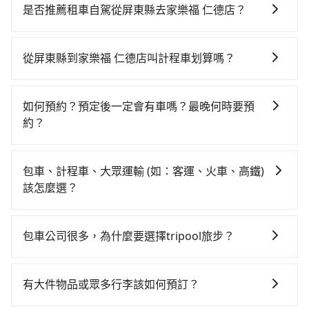
貴、費時、轉車麻煩，且難叫計程車前往高鐵站！左營-
是否推薦租車自駕從屏東縣去家樂福 仁德店？
台南雖然一天最多時有76班車次，從最早05:50到
如果你有台灣駕照且對自己駕駛技術有信心，且在車上
22:55，過了末班車到清晨的時段，還是要找其他交通方
時不需要閉目養神（因為要自己開車），最重要的是你
案。假設從屏東縣東港鎮前往最靠近的左營高鐵站，叫
從屏東縣到家樂福 仁德店叫計程車划算嗎？
當天就要來回，那在屏東路邊可隨租隨借的iRent應該是
一輛計程車花費約1,400元、車程約60分鐘。抵達高鐵站
如選擇小黃直達，在屏東可以透過app叫車的有55688台
你最便宜選擇。註冊完iRent的app後，可以每小時
後，步行進站、現場購票並於月台排隊的時間約20分
灣大車隊和Yoxi，如果在路邊攔不到車，也可考慮打電
$115~205承租小轎車，每公里再額外加收$3.2，從屏東
鐘，再乘坐11~15分鐘（平均12分）的高鐵從左營站前
如何預約？預定後一定會有車嗎？最晚何時要預
話至附近的計程車隊，如東中計程車、碧信汽車行、小
縣（東港鎮）到家樂福 仁德店的花費預估為
往台南高鐵站，每人票價140元，再用5分鐘出站、等待
約？
琉球計程車等叫車看看。依照里程跳錶計算，價格約為
$1,150~1,650（金額差異來自於平假日、車款差異、抵
車站前排班的計程車，搭上小黃後約花15分鐘、車費
如要預約從屏東縣前往家樂福 仁德店的專車接送服務，
1,450~2,200元間，若改選tripool的專車服務可再更便
達目的地後多久原路返回），雖已將eTag和可能的每小
200元後，抵達家樂福 仁德店 (台南市仁德區) 的目的
可直接線上輸入上下車地點或地址，三秒內即可查到真
宜。但如果你無法提前預約，或偏好臨時叫車，那要注
時40元路邊停車費用預估進去，但額外的汽車保險與可
包車、計程車、大眾運輸 (如：客運、火車、高鐵)
地。全程加上轉車時間共1小時49分鐘，假設2位同行，
實價格，照著步驟填寫完乘客資料與線上刷卡，訂單即
意屏東縣僅有合法計程車約370輛，計程車密度為雙北的
能的罰單都需自付。再者，和運的iRent只提供最基本的
該怎麼選？
高鐵加轉乘之平均每人花費為940元。不過屏東縣領有合
成立。在拿到訂單編號後，隨即會在手機上收到簡訊以
0.3%，也就是說要臨時叫到小黃的難度是台北或新北的
車型，如Toyota Yaris、Prius C、Vios這類乘坐體驗較
法執照的計程車僅有400多輛，計程車的密度為雙北的
在選擇交通方式時，您可依下列建議的考慮因素做選
及電子郵件確認信，如此就完成預約了，而司機與車輛
300倍之多。如果當天或隔天也要原路返回，台南市仁德
差的車款，如果人數超過四位，更是沒有較大的七人座
0.3%，換句話說，臨時要叫小黃的難度是雙北大城市的
擇： 預算：不同交通工具價格不同，可先確定您的預
的詳細資料，將於乘車前一晚八點透過SMS和EMAIL提
區的計程車也不是這麼好叫，建議事先做好規劃。再加
包車公司很多，為什麼要選擇tripool旅步？
或九人座可供選擇，而且無人租車最令人詬病的就是車
300倍。縱使幸運攔到一輛小黃了，屏東縣少部分小黃司
算。計程車最貴，而大眾運輸通常較便宜。 行程：需多
供。一旦付款完畢，tripool保證出車。一般建議出發前
上屏東縣有些計程車司機不按錶計費，約有29%會採現
況，打開車門才發現仍有上一組乘客遺留的垃圾或者撞
機不按表收費，看乘客是外地人便漫天喊價或恣意繞
旅步提供多種車型，從轎車、休旅車到九人座，讓您可
點停留的行程建議可選可客製化行程的包車，如果時間
一天中午以前完成預約，越早下訂價格越低價，如臨時
場議價，建議最好先上網預約，以免當場被坑受騙。雖
凹的車門仍未被修理，每一次租車都好像在開樂透一
路。但如果全程使用tripool並到府專車接送，則每人平
以依照您行程人數的需求進行選擇。此外，為確保您的
比較寬鬆且不介意耗時轉乘可選大眾運輸或較貴的計程
需要，前一天傍晚五點前仍會收單，最遲如當天下午過
有大件物品或眾多行李該如何預訂？
然屏東縣到家樂福 仁德店的跳表小黃可能較為便宜，但
樣。另外，偶爾也會遇到明明已經預約了時間但上一位
均花費約880元，費時1小時6分鐘。選擇搭乘高鐵而不
旅途安全無憂，我們的司機都是專業且可靠的職業駕
車。 旅行人數：人數多時包車較方便舒適且每個人攤提
後乘車，四小時前仍能預約。
當你們人數超過四位時，叫兩輛計程車的費用就貴了，
用戶卻遲遲尚未歸還，又或者要還車時卻偏偏找不到停
預約包車，不僅每人至少額外負擔60元車資，而且更會