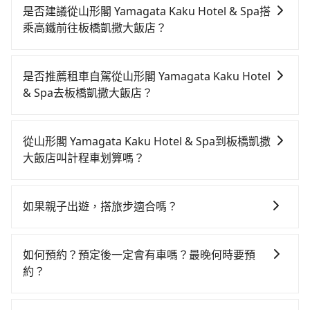
是否建議從山形閣 Yamagata Kaku Hotel & Spa搭
乘高鐵前往板橋凱撒大飯店？
從山形閣 Yamagata Kaku Hotel & Spa搭高鐵去板橋凱
撒大飯店絕非最佳選擇，高鐵較貴、費時、轉車麻煩，
是否推薦租車自駕從山形閣 Yamagata Kaku Hotel
且難叫計程車前往高鐵站！南港-板橋雖然一天最多時有
& Spa去板橋凱撒大飯店？
90班車次，從最早06:15到22:50，過了末班車到清晨的
如果你有台灣駕照且對自己駕駛技術有信心，且在車上
時段，還是要找其他交通方案。假設從山形閣
時不需要閉目養神（因為要自己開車），最重要的是你
Yamagata Kaku Hotel & Spa (宜蘭縣礁溪鄉) 前往最靠
從山形閣 Yamagata Kaku Hotel & Spa到板橋凱撒
當天就要來回，那在宜蘭路邊可隨租隨借的iRent應該是
近的南港高鐵站，叫一輛計程車花費約900元、車程約
大飯店叫計程車划算嗎？
你最便宜選擇。註冊完iRent的app後，可以每小時
50分鐘。抵達高鐵站後，步行進站、現場購票並於月台
如選擇小黃直達，在宜蘭可以透過app叫車的有55688台
$115~205承租小轎車，每公里再額外加收$3.2，從山形
排隊的時間約20分鐘，再乘坐17~20分鐘（平均18分）
灣大車隊、Uber、Line Taxi、Yoxi等，如果在路邊攔不
閣 Yamagata Kaku Hotel & Spa到板橋凱撒大飯店的花
的高鐵從南港站前往板橋高鐵站，每人票價70元，再用
如果親子出遊，搭旅步適合嗎？
到車，也可考慮打電話至山形閣 Yamagata Kaku Hotel
費預估為$950~1,400（金額差異來自於平假日、車款差
10分鐘出站，最後再根據距離的遠近或者天候狀況，決
適合的，另外旅步也特別為您心愛的寶貝準備了兒童座
& Spa附近的計程車隊，如礁溪計程車、昌鏋計程車、三
異、抵達目的地後多久原路返回），雖已將eTag和可能
定是步行一段路或者搭乘公車抵達最終的目的地。全程
椅及兒童用增高墊供您選購(租借300元/個)，讓您和孩子
全計程車等叫車看看。依照里程跳錶計算，價格約為
的每小時40元路邊停車費用預估進去，但額外的汽車保
如何預約？預定後一定會有車嗎？最晚何時要預
加上轉車時間共1小時38分鐘，假設5位同行，高鐵加轉
出遊時安全更有保障。
1,290~1,500元間，若改選tripool的專車服務可再更便
險與可能的罰單都需自付。再者，和運的iRent只提供最
約？
乘之平均每人花費為430元。不過宜蘭縣領有合法執照的
宜。但如果你無法提前預約，或偏好臨時叫車，那要注
基本的車型，如Toyota Yaris、Prius C、Vios這類乘坐
計程車僅有700多輛，計程車的密度為雙北的0.9%，換
如要預約從山形閣 Yamagata Kaku Hotel & Spa前往板
意宜蘭縣僅有合法計程車約750輛，計程車密度為雙北的
體驗較差的車款，如果人數超過四位，更是沒有較大的
句話說，臨時要叫小黃的難度是雙北大城市的100倍。縱