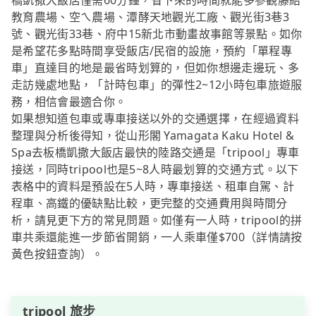
橋凱撒大飯店僅需60分鐘，省下來的時間就能多參觀藤結
教育農場、空ㄟ農場、潭酵天地觀光工廠、觀光街3巷3
號、觀光街33巷、府中15新北市動畫故事館等景點。如你
是希望花多點時間享受飯店/民宿的設施，預約「單程專
車」直達目的地是最省時划算的，但如你想邊走邊玩、多
走訪幾處地點，「計時包車」的彈性2~12小時包車旅遊服
務，相信會最適合你。
如果想知道包車或專車接送以外的交通選擇，在經過資料
整理與分析後得知，從山形閣 Yamagata Kaku Hotel &
Spa去板橋凱撒大飯店最快的陸路交通是「tripool」專車
接送，同時tripool也是5~8人時最划算的交通方式。以下
表格中的資料是預設在5人時，專車接送、租車自駕、計
程車、高鐵的優缺點比較，更完整的交通費用與時間分
析，請見更下方的常見問題。如僅有一人時，tripool的拼
車共乘還能進一步節省開銷，一人乘車僅$700（詳情請按
黃色按鈕查詢）。
tripool 旅步