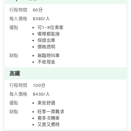
行程時間
60分
每人價格
$380/人
優點
可1~8位乘客
哪裡都能接
保證出車
價格透明
缺點
無臨時叫車
不收現金
高鐵
行程時間
100分
每人價格
$430/人
優點
乘坐舒適
缺點
旺季一票難求
需多次轉乘
又貴又費時