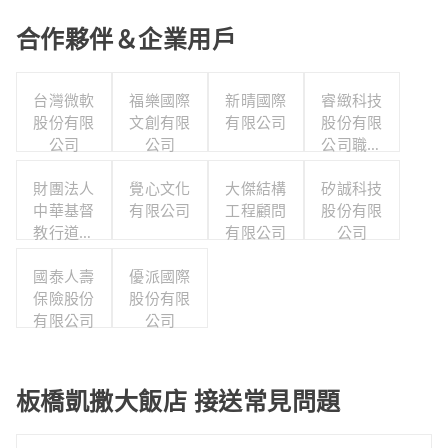
合作夥伴＆企業用戶
台灣微軟
福樂國際
新晴國際
睿緻科技
股份有限
文創有限
有限公司
股份有限
公司
公司
公司職工
福利委員
財團法人
覺心文化
大傑結構
矽誠科技
會
中華基督
有限公司
工程顧問
股份有限
教行道會
有限公司
公司
新店教會
國泰人壽
優派國際
保險股份
股份有限
有限公司
公司
板橋凱撒大飯店 接送常見問題