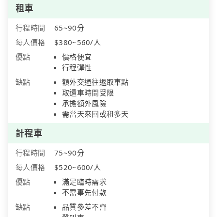
租車
行程時間
65~90分
每人價格
$380~560/人
優點
價格便宜
行程彈性
缺點
額外交通往返取車點
取還車時間受限
承擔額外風險
需當天來回或租多天
計程車
行程時間
75~90分
每人價格
$520~600/人
優點
滿足臨時需求
不需事先付款
缺點
品質參差不齊