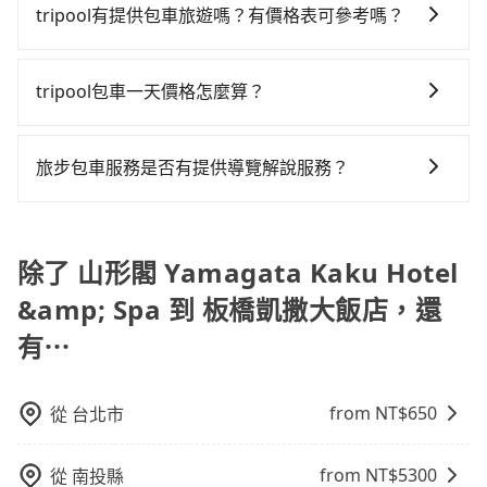
橋凱撒大飯店的專車接送服務，可直接線上輸入上下車
0.9%，也就是說要臨時叫到小黃的難度是台北或新北的
tripool有提供包車旅遊嗎？有價格表可參考嗎？
七人座或九人座可供選擇，而且無人租車最令人詬病的
使幸運攔到一輛小黃了，宜蘭縣少部分小黃司機不按表
地點或地址，三秒內即可查到真實價格，照著步驟填寫
100倍之多。再加上宜蘭縣有些計程車司機不按錶計費，
就是車況，打開車門才發現仍有上一組乘客遺留的垃圾
收費，看乘客是外地人便漫天喊價或恣意繞路。但如果
tripool提供全台各地包括板橋凱撒大飯店與山形閣
完乘客資料與線上刷卡，訂單即成立。在拿到訂單編號
約有47%會採現場議價，建議最好先上網預約，以免當
或者撞凹的車門仍未被修理，每一次租車都好像在開樂
全程使用tripool並到府專車接送，則每人平均花費約
Yamagata Kaku Hotel & Spa的包車旅遊，從單純的單
後，隨即會在手機上收到簡訊以及電子郵件確認信，如
tripool包車一天價格怎麼算？
場被坑受騙。雖然山形閣 Yamagata Kaku Hotel & Spa
透一樣。另外，偶爾也會遇到明明已經預約了時間但上
380元，費時1小時。選擇搭乘高鐵而不預約包車，不僅
趟接送到算時間的計時包車都有，可彈性選擇2~12小時
此就完成預約了，而司機與車輛的詳細資料，將於乘車
到板橋凱撒大飯店的跳表小黃可能較為便宜，但當你們
一位用戶卻遲遲尚未歸還，又或者要還車時卻偏偏找不
每人至少額外負擔50元車資，而且更會額外浪費38分鐘
因包車費用會隨著您選用2-12小時不等的包車時數、所
的服務，滿足家族出遊、朋友聚會、婚喪喜慶等不同的
前一晚八點透過SMS和EMAIL提供。一旦付款完畢，
人數超過四位時，叫兩輛計程車的費用就貴了，改預約
到停車位，對於急著用車或者要載其他乘客的人來說就
在轉乘與等車上，現在還不馬上來預約tripool！如果你
需行程的公里數及車型而有所不同，建議可以直接上旅
需求。價格透明、無隱藏費用，網站試算即真實價格，
tripool保證出車。一般建議出發前一天中午以前完成預
旅步包車服務是否有提供導覽解說服務？
一輛tripool的九人座廂型車最高可省$700。
有不小的風險。最後，雖然路邊隨租隨還看似方便，但
是三人以下要乘車，也可參考tripool的拼車共乘服務，
步官網一鍵查價，即時試算您包車費用，清楚透明，且
免去來回電話確認。一天包車的價格可能跟其他車隊相
約，越早下訂價格越低價，如臨時需要，前一天傍晚五
實際使用時還是有其區域的限制，實際可停靠的地點與
最多可再節省50%的交通費用。
抱歉！目前旅步的包車服務暫無提供導覽服務，如果您
無隱藏費用。
差無幾，但是如果只需要短時數或者單程專車服務者，
點前仍會收單，最遲如當天下午過後乘車，四小時前仍
你的上下車地點仍有段距離，在遇到下雨天或者載行李
需要導覽服務，可事先透過電子郵件
敢大聲說我們價格絕對最划算。網站上可直接挑選小轎
能預約。
時，就顯得非常不便。
booking@tripool.app聯繫我們，將有專人協助回覆確
除了 山形閣 Yamagata Kaku Hotel
車、休旅車、或九人座箱型車，如需10人以上巴士，請
認是否能協助安排。
來信洽詢。
&amp; Spa 到 板橋凱撒大飯店，還
有⋯
from NT$
650
從
台北市
from NT$
5300
從
南投縣